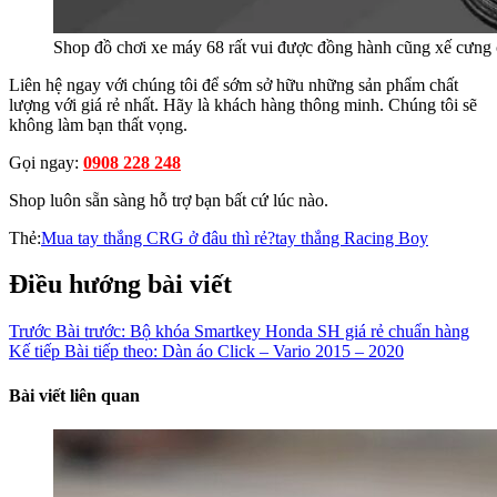
Shop đồ chơi xe máy 68 rất vui được đồng hành cũng xế cưng
Liên hệ ngay với chúng tôi để sớm sở hữu những sản phẩm chất
lượng với giá rẻ nhất. Hãy là khách hàng thông minh. Chúng tôi sẽ
không làm bạn thất vọng.
Gọi ngay:
0908 228 248
Shop luôn sẵn sàng hỗ trợ bạn bất cứ lúc nào.
Thẻ:
Mua tay thắng CRG ở đâu thì rẻ?
tay thắng Racing Boy
Điều hướng bài viết
Trước
Bài trước:
Bộ khóa Smartkey Honda SH giá rẻ chuẩn hàng
Kế tiếp
Bài tiếp theo:
Dàn áo Click – Vario 2015 – 2020
Bài viết liên quan