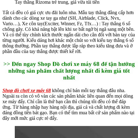
Tay thắng Rizoma trẻ trung, giá vừa túi tiền
Tất cả đều có giá cực ưu đãi luôn nha. Mẫu tay thắng đẳng cấp hơn
dành cho các dòng xe tay ga như (SH, Airblade, Click, Nvx,
Vario…), Xe côn tay(Exciter, Winner, Fz, Tfx…) : Tay thắng 6 số
chống gãy. Có khả năng bật lên khi xe bất ngờ bị ngã sang một bên.
Và có thể tùy chỉnh kích thước ngắn dài cho cân đối với bàn tay của
từng người. Kiểu dáng hơi khác một chút so với kiểu tay thắng 6 số
thông thường. Phần tay thắng được lắp ráp theo kiểu tăng đưa và ở
phần đầu của tay thắng được thiết kế rời.
>> Đến ngay Shop Đồ chơi xe máy 68 để tận hưởng
những sản phẩm chất lượng nhất đi kèm giá tốt
nhất
Shop đồ chơi xe máy 68
không chỉ bán mỗi tay thắng đâu nha.
Ngoài ra còn có vô vàn các sản phẩm khác liên quan đến mọi dòng
xe máy đấy. Chỉ cần là thứ bạn cần thì chúng tôi đều có thể đáp
ứng. Từ hàng nhập hay hàng nội địa, giá cả và chất lượng đi kèm
đáng đồng tiền bát gạo. Bạn có thể tìm mua bất cứ sản phẩm nào tại
đây mới mức giá cực rẻ đấy.