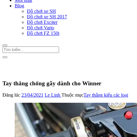
Mới nhất
Blog
Đồ chơi xe SH
Đồ chơi xe SH 2017
Đồ chơi Exciter
Đồ chơi Vario
Đồ chơi FZ 150i
Trang Chủ
/
Phụ tùng xe máy
Tay thắng kiểu các loại
Tay thắng chống gãy dành cho Winner
Đăng lúc
23/04/2021
Le Linh
Thuộc mục
Tay thắng kiểu các loại