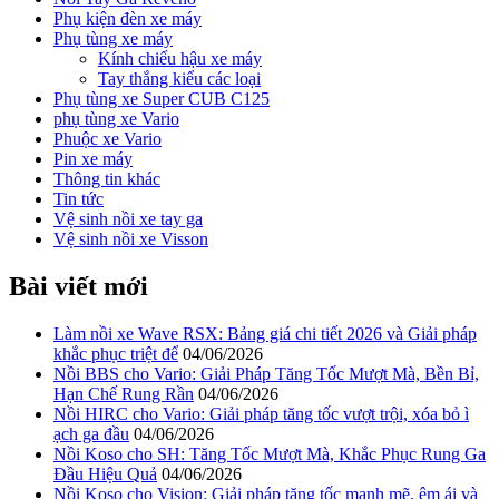
Phụ kiện đèn xe máy
Phụ tùng xe máy
Kính chiếu hậu xe máy
Tay thắng kiểu các loại
Phụ tùng xe Super CUB C125
phụ tùng xe Vario
Phuộc xe Vario
Pin xe máy
Thông tin khác
Tin tức
Vệ sinh nồi xe tay ga
Vệ sinh nồi xe Visson
Bài viết mới
Làm nồi xe Wave RSX: Bảng giá chi tiết 2026 và Giải pháp
khắc phục triệt để
04/06/2026
Nồi BBS cho Vario: Giải Pháp Tăng Tốc Mượt Mà, Bền Bỉ,
Hạn Chế Rung Rần
04/06/2026
Nồi HIRC cho Vario: Giải pháp tăng tốc vượt trội, xóa bỏ ì
ạch ga đầu
04/06/2026
Nồi Koso cho SH: Tăng Tốc Mượt Mà, Khắc Phục Rung Ga
Đầu Hiệu Quả
04/06/2026
Nồi Koso cho Vision: Giải pháp tăng tốc mạnh mẽ, êm ái và