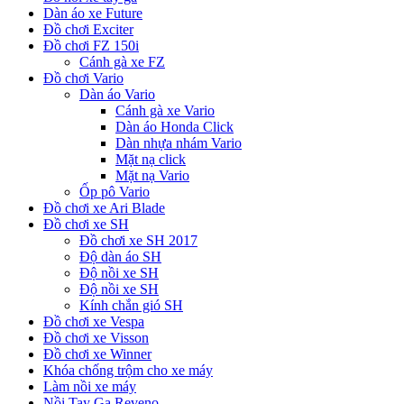
Dàn áo xe Future
Đồ chơi Exciter
Đồ chơi FZ 150i
Cánh gà xe FZ
Đồ chơi Vario
Dàn áo Vario
Cánh gà xe Vario
Dàn áo Honda Click
Dàn nhựa nhám Vario
Mặt nạ click
Mặt nạ Vario
Ốp pô Vario
Đồ chơi xe Ari Blade
Đồ chơi xe SH
Đồ chơi xe SH 2017
Độ dàn áo SH
Độ nồi xe SH
Độ nồi xe SH
Kính chắn gió SH
Đồ chơi xe Vespa
Đồ chơi xe Visson
Đồ chơi xe Winner
Khóa chống trộm cho xe máy
Làm nồi xe máy
Nồi Tay Ga Reveno