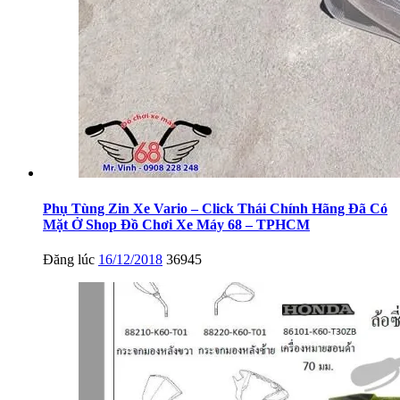
Phụ Tùng Zin Xe Vario – Click Thái Chính Hãng Đã Có
Mặt Ở Shop Đồ Chơi Xe Máy 68 – TPHCM
Đăng lúc
16/12/2018
36945