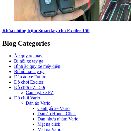
Khóa chống trộm Smartkey cho Exciter 150
Blog Categories
Ắc quy xe máy
Bi nồi xe tay ga
Bình ắc quy xe máy điện
Bố nồi xe tay ga
Dàn áo xe Future
Đồ chơi Exciter
Đồ chơi FZ 150i
Cánh gà xe FZ
Đồ chơi Vario
Dàn áo Vario
Cánh gà xe Vario
Dàn áo Honda Click
Dàn nhựa nhám Vario
Mặt nạ click
Mặt nạ Vario