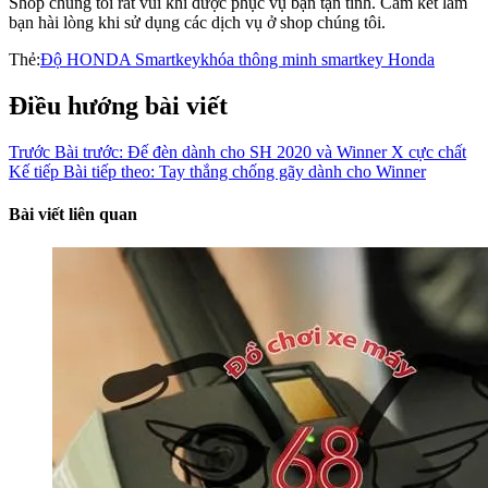
Shop chúng tôi rất vui khi được phục vụ bạn tận tình. Cam kết làm
bạn hài lòng khi sử dụng các dịch vụ ở shop chúng tôi.
Thẻ:
Độ HONDA Smartkey
khóa thông minh smartkey Honda
Điều hướng bài viết
Trước
Bài trước:
Đế đèn dành cho SH 2020 và Winner X cực chất
Kế tiếp
Bài tiếp theo:
Tay thắng chống gãy dành cho Winner
Bài viết liên quan