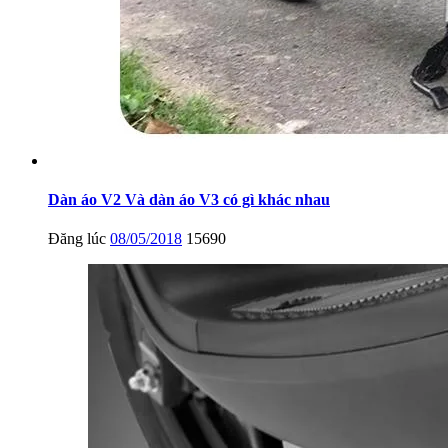
Dàn áo V2 Và dàn áo V3 có gì khác nhau
Đăng lúc
08/05/2018
15690