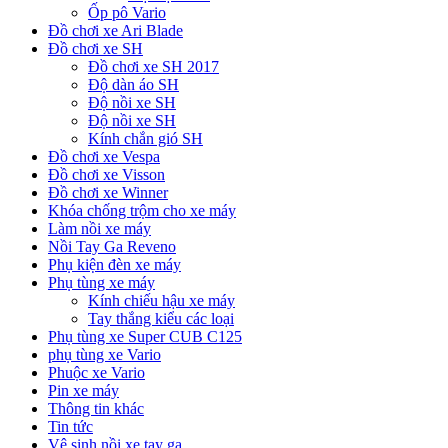
Ốp pô Vario
Đồ chơi xe Ari Blade
Đồ chơi xe SH
Đồ chơi xe SH 2017
Độ dàn áo SH
Độ nồi xe SH
Độ nồi xe SH
Kính chắn gió SH
Đồ chơi xe Vespa
Đồ chơi xe Visson
Đồ chơi xe Winner
Khóa chống trộm cho xe máy
Làm nồi xe máy
Nồi Tay Ga Reveno
Phụ kiện đèn xe máy
Phụ tùng xe máy
Kính chiếu hậu xe máy
Tay thắng kiểu các loại
Phụ tùng xe Super CUB C125
phụ tùng xe Vario
Phuộc xe Vario
Pin xe máy
Thông tin khác
Tin tức
Vệ sinh nồi xe tay ga