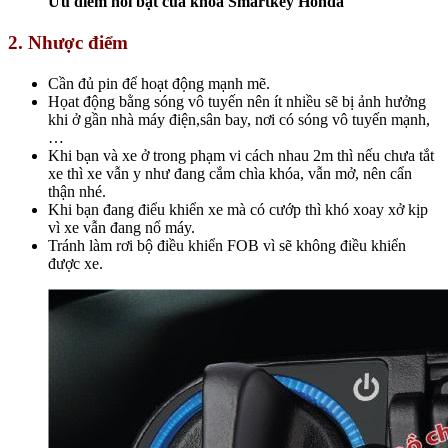
Ưu điểm nổi bật của khóa Smartkey Honda
2. Nhược điểm
Cần đủ pin để hoạt động mạnh mẽ.
Họat động bằng sóng vô tuyến nên ít nhiều sẽ bị ảnh hưởng
khi ở gần nhà máy điện,sân bay, nơi có sóng vô tuyến mạnh,
…
Khi bạn và xe ở trong phạm vi cách nhau 2m thì nếu chưa tắt
xe thì xe vẫn y như đang cắm chìa khóa, vẫn mở, nên cẩn
thận nhé.
Khi bạn đang điểu khiển xe mà có cướp thì khó xoay xở kịp
vì xe vẫn đang nổ máy.
Tránh làm rơi bộ điều khiển FOB vì sẽ không điều khiển
được xe.