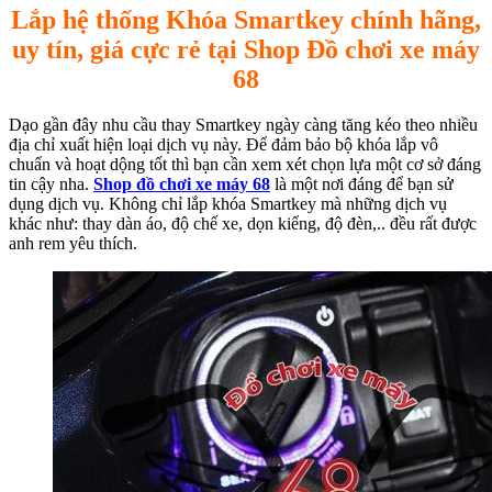
Lắp hệ thống Khóa Smartkey chính hãng,
uy tín, giá cực rẻ tại Shop Đồ chơi xe máy
68
Dạo gần đây nhu cầu thay Smartkey ngày càng tăng kéo theo nhiều
địa chỉ xuất hiện loại dịch vụ này. Để đảm bảo bộ khóa lắp vô
chuẩn và hoạt dộng tốt thì bạn cần xem xét chọn lựa một cơ sở đáng
tin cậy nha.
Shop đồ chơi xe máy 68
là một nơi đáng để bạn sử
dụng dịch vụ. Không chỉ lắp khóa Smartkey mà những dịch vụ
khác như: thay dàn áo, độ chế xe, dọn kiểng, độ đèn,.. đều rất được
anh rem yêu thích.