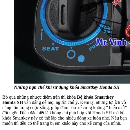
Những hạn chế khi sử dụng khóa Smartkey Honda SH
Bỏ qua những nhược điểm trên thì khóa
Bộ khóa Smartkey
Honda SH
vẫn đáng để mọi người chú ý. Đem lại những lợi ích vô
cùng lớn trong cuộc sống, giúp đảm bảo xế cưng không ” biến mất”
đột ngột. Điều đặc biệt là không chỉ phù hợp với Honda SH mà bộ
khóa Smartkey này có thể lắp cho nhiều dòng xe luôn nhé. Nếu bạn
muốn thì đều có thể trang bị em kháo này cho xế cưng của mình.