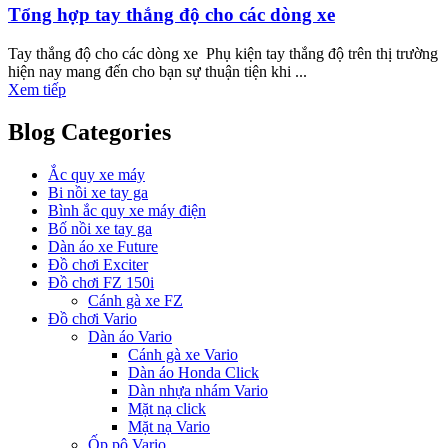
Tổng hợp tay thắng độ cho các dòng xe
Tay thắng độ cho các dòng xe Phụ kiện tay thắng độ trên thị trường
hiện nay mang đến cho bạn sự thuận tiện khi ...
Xem tiếp
Blog Categories
Ắc quy xe máy
Bi nồi xe tay ga
Bình ắc quy xe máy điện
Bố nồi xe tay ga
Dàn áo xe Future
Đồ chơi Exciter
Đồ chơi FZ 150i
Cánh gà xe FZ
Đồ chơi Vario
Dàn áo Vario
Cánh gà xe Vario
Dàn áo Honda Click
Dàn nhựa nhám Vario
Mặt nạ click
Mặt nạ Vario
Ốp pô Vario