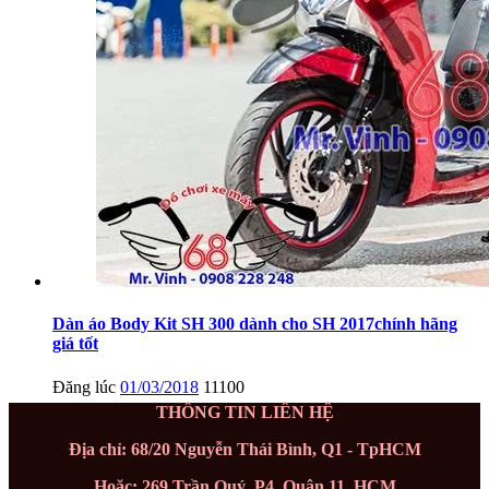
Dàn áo Body Kit SH 300 dành cho SH 2017chính hãng
giá tốt
Đăng lúc
01/03/2018
11100
THÔNG TIN LIÊN HỆ
Địa chỉ: 68/20 Nguyễn Thái Bình, Q1 - TpHCM
Hoặc: 269 Trần Quý, P4, Quận 11, HCM