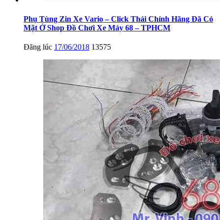
Phụ Tùng Zin Xe Vario – Click Thái Chính Hãng Đã Có
Mặt Ở Shop Đồ Chơi Xe Máy 68 – TPHCM
Đăng lúc
17/06/2018
13575