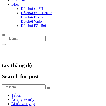
Mới nhất
Blog
Đồ chơi xe SH
Đồ chơi xe SH 2017
Đồ chơi Exciter
Đồ chơi Vario
Đồ chơi FZ 150i
Trang Chủ
/
Thẻ "tay thắng độ"
tay thắng độ
Search for post
Tất cả
Ắc quy xe máy
Bi nồi xe tay ga