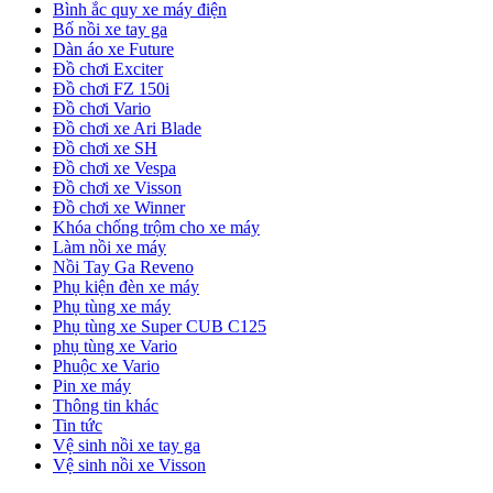
Bình ắc quy xe máy điện
Bố nồi xe tay ga
Dàn áo xe Future
Đồ chơi Exciter
Đồ chơi FZ 150i
Đồ chơi Vario
Đồ chơi xe Ari Blade
Đồ chơi xe SH
Đồ chơi xe Vespa
Đồ chơi xe Visson
Đồ chơi xe Winner
Khóa chống trộm cho xe máy
Làm nồi xe máy
Nồi Tay Ga Reveno
Phụ kiện đèn xe máy
Phụ tùng xe máy
Phụ tùng xe Super CUB C125
phụ tùng xe Vario
Phuộc xe Vario
Pin xe máy
Thông tin khác
Tin tức
Vệ sinh nồi xe tay ga
Vệ sinh nồi xe Visson