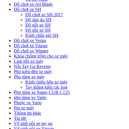
Đồ chơi xe Ari Blade
Đồ chơi xe SH
Đồ chơi xe SH 2017
Độ dàn áo SH
Độ nồi xe SH
Độ nồi xe SH
Kính chắn gió SH
Đồ chơi xe Vespa
Đồ chơi xe Visson
Đồ chơi xe Winner
Khóa chống trộm cho xe máy
Làm nồi xe máy
Nồi Tay Ga Reveno
Phụ kiện đèn xe máy
Phụ tùng xe máy
Kính chiếu hậu xe máy
Tay thắng kiểu các loại
Phụ tùng xe Super CUB C125
phụ tùng xe Vario
Phuộc xe Vario
Pin xe máy
Thông tin khác
Tin tức
Vệ sinh nồi xe tay ga
Vệ sinh nồi xe Visson