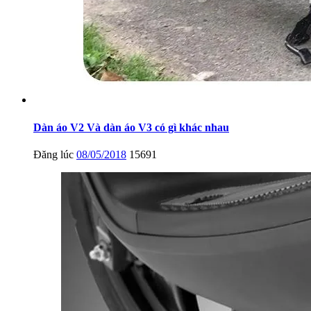
Dàn áo V2 Và dàn áo V3 có gì khác nhau
Đăng lúc
08/05/2018
15691