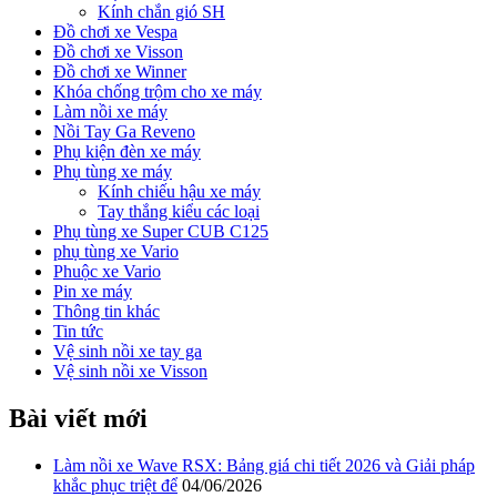
Kính chắn gió SH
Đồ chơi xe Vespa
Đồ chơi xe Visson
Đồ chơi xe Winner
Khóa chống trộm cho xe máy
Làm nồi xe máy
Nồi Tay Ga Reveno
Phụ kiện đèn xe máy
Phụ tùng xe máy
Kính chiếu hậu xe máy
Tay thắng kiểu các loại
Phụ tùng xe Super CUB C125
phụ tùng xe Vario
Phuộc xe Vario
Pin xe máy
Thông tin khác
Tin tức
Vệ sinh nồi xe tay ga
Vệ sinh nồi xe Visson
Bài viết mới
Làm nồi xe Wave RSX: Bảng giá chi tiết 2026 và Giải pháp
khắc phục triệt để
04/06/2026