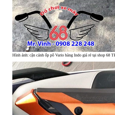
Hình ảnh: cận cảnh ốp pô Vario hàng Indo giá rẻ tại shop 6