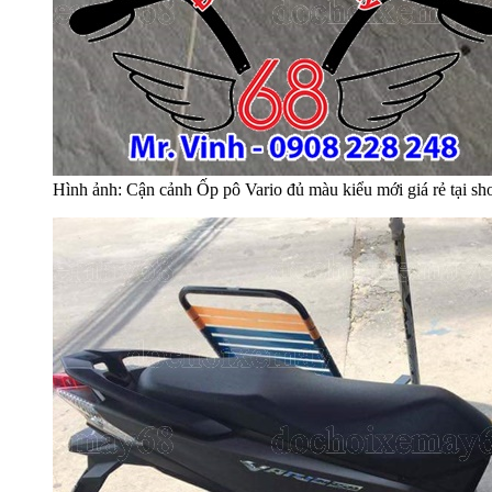
Hình ảnh: Cận cảnh Ốp pô Vario đủ màu kiểu mới giá rẻ tại