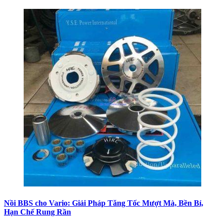
Nồi BBS cho Vario: Giải Pháp Tăng Tốc Mượt Mà, Bền Bỉ,
Hạn Chế Rung Rần