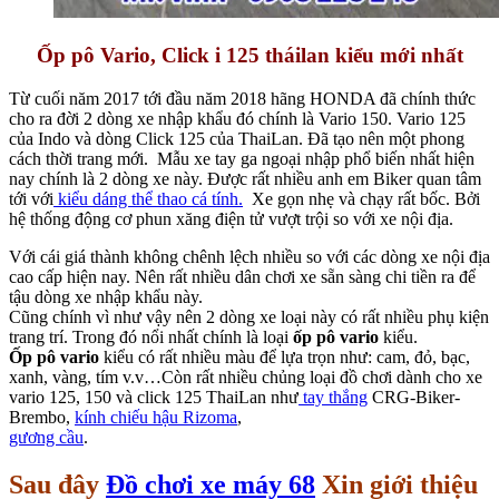
Ốp pô Vario, Click i 125 tháilan kiểu mới nhất
Từ cuối năm 2017 tới đầu năm 2018 hãng HONDA đã chính thức
cho ra đời 2 dòng xe nhập khẩu đó chính là Vario 150. Vario 125
của Indo và dòng Click 125 của ThaiLan. Đã tạo nên một phong
cách thời trang mới. Mẫu xe tay ga ngoại nhập phổ biến nhất hiện
nay chính là 2 dòng xe này. Được rất nhiều anh em Biker quan tâm
tới với
kiểu dáng thể thao cá tính.
Xe gọn nhẹ và chạy rất bốc. Bởi
hệ thống động cơ phun xăng điện tử vượt trội so với xe nội địa.
Với cái giá thành không chênh lệch nhiều so với các dòng xe nội địa
cao cấp hiện nay. Nên rất nhiều dân chơi xe sẵn sàng chi tiền ra để
tậu dòng xe nhập khẩu này.
Cũng chính vì như vậy nên 2 dòng xe loại này có rất nhiều phụ kiện
trang trí. Trong đó nổi nhất chính là loại
ốp pô vario
kiểu.
Ốp pô vario
kiểu có rất nhiều màu để lựa trọn như: cam, đỏ, bạc,
xanh, vàng, tím v.v…Còn rất nhiều chủng loại đồ chơi dành cho xe
vario 125, 150 và click 125 ThaiLan như
tay thắng
CRG-Biker-
Brembo,
kính chiếu hậu Rizoma
,
gương cầu
.
Sau đây
Đồ chơi xe máy 68
Xin giới thiệu