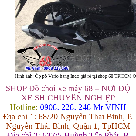
Hình ảnh: Ốp pô Vario hang Indo giá rẻ tại shop 68 TPHCM 
SHOP Đồ chơi xe máy 68 – NƠI ĐỘ
XE SH CHUYÊN NGHIỆP
Hotline:
0908. 228. 248 Mr VINH
Địa chỉ 1: 68/20 Nguyễn Thái Bình, P.
Nguyễn Thái Bình, Quận 1, TpHCM
Địa chỉ 2: 637/5 Huỳnh Tấn Phát, P.