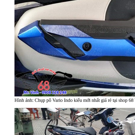
Hình ảnh: Chụp pô Vario Indo kiểu mới nhất giá rẻ tại shop