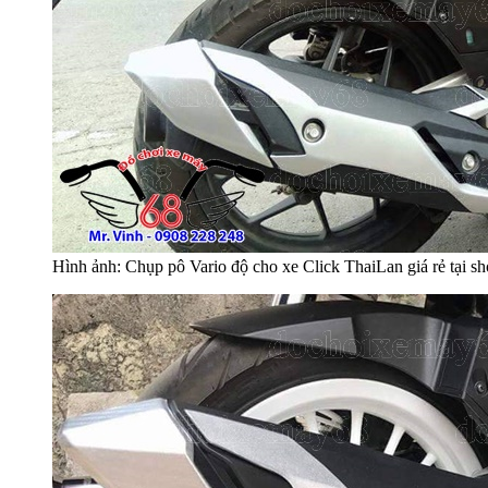
Hình ảnh: Chụp pô Vario độ cho xe Click ThaiLan giá rẻ tạ