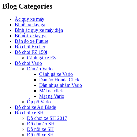
Blog Categories
Ắc quy xe máy
Bi nồi xe tay ga
Bình ắc quy xe máy điện
Bố nồi xe tay ga
Dàn áo xe Future
Đồ chơi Exciter
Đồ chơi FZ 150i
Cánh gà xe FZ
Đồ chơi Vario
Dàn áo Vario
Cánh gà xe Vario
Dàn áo Honda Click
Dàn nhựa nhám Vario
Mặt nạ click
Mặt nạ Vario
Ốp pô Vario
Đồ chơi xe Ari Blade
Đồ chơi xe SH
Đồ chơi xe SH 2017
Độ dàn áo SH
Độ nồi xe SH
Độ nồi xe SH