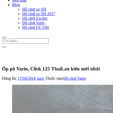
Mới nhất
Blog
Đồ chơi xe SH
Đồ chơi xe SH 2017
Đồ chơi Exciter
Đồ chơi Vario
Đồ chơi FZ 150i
Trang Chủ
/
Đồ chơi Vario
Ốp pô Vario, Click 125 ThaiLan kiểu mới nhất
Đăng lúc
17/04/2018
xace
Thuộc mục
Đồ chơi Vario