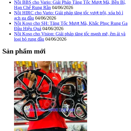
Nồi BBS cho Vario: Giải Pháp Tăng Tốc Mượt Mà, Bền Bỉ,
Hạn Chế Rung Rần
04/06/2026
Nồi HIRC cho Vario: Giải pháp tăng tốc vượt trội, xóa bỏ ì
ạch ga đầu
04/06/2026
Nồi Koso cho SH: Tăng Tốc Mượt Mà, Khắc Phục Rung Ga
Đầu Hiệu Quả
04/06/2026
Nồi Koso cho Vision: Giải pháp tăng tốc mạnh mẽ, êm ái và
loại bỏ rung đầu
04/06/2026
Sản phẩm mới