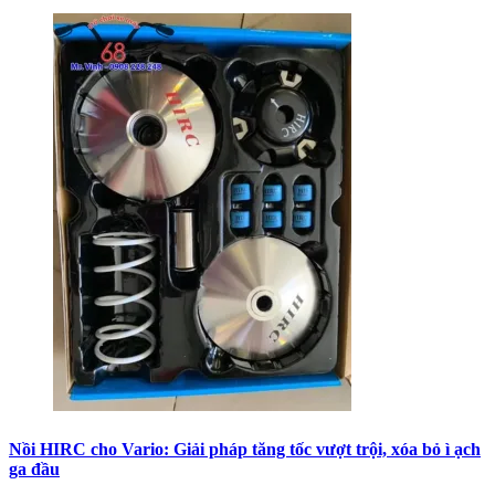
Nồi HIRC cho Vario: Giải pháp tăng tốc vượt trội, xóa bỏ ì ạch
ga đầu