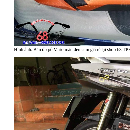
Hình ảnh: Bán ốp pô Vario màu đen cam giá rẻ tại shop 68 