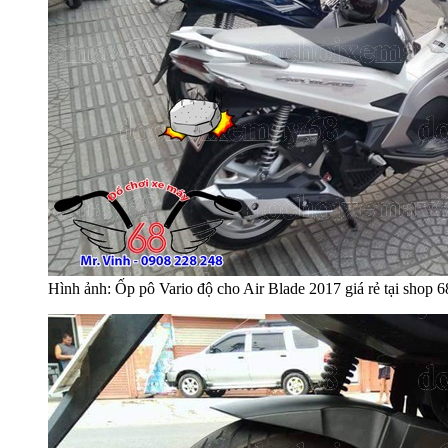
Hình ảnh: Ốp pô Vario độ cho Air Blade 2017 giá rẻ tại sho