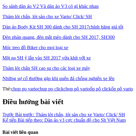
So sánh dàn áo V2 Và dàn áo V3 có gì khác nhau
Thảm lót chân, lót sàn cho xe Vario/ Click/ SH
Dàn áo Body Kit SH 300 dành cho SH 2017chính hãng giá tốt
Đèn phản quang, đèn mắt mèo dành cho SH 2017, SH300
Móc treo đồ Biker cho mọi loại xe
Mặt nạ SH ý lắp vào SH 2017 vừa khít với xe
Thảm lót chân SH cao su cho các loại xe máy
Những sự cố thường gặp khi quên đá chống nghiên xe lên
Thẻ:
chop po vario
chup po click
chụp pô vario
ốp pô click
ốp pô vario
Điều hướng bài viết
Trước
Bài trước:
Thảm lót chân, lót sàn cho xe Vario/ Click/ SH
Kế tiếp
Bài tiếp theo:
Dàn áo v3 cực chuẩn độ cho Sh Việt Nam
Bài viết liên quan