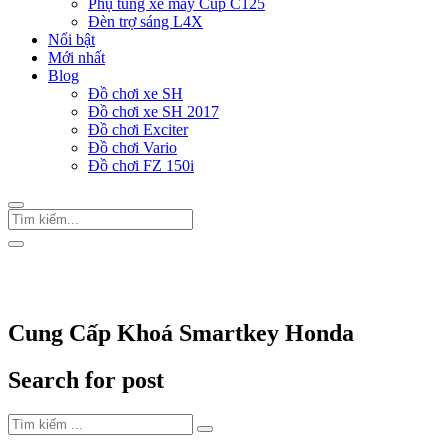
Phụ tùng xe máy Cup C125
Đèn trợ sáng L4X
Nổi bật
Mới nhất
Blog
Đồ chơi xe SH
Đồ chơi xe SH 2017
Đồ chơi Exciter
Đồ chơi Vario
Đồ chơi FZ 150i
Trang Chủ
/
Thẻ "Cung Cấp Khoá Smartkey Honda"
Cung Cấp Khoá Smartkey Honda
Search for post