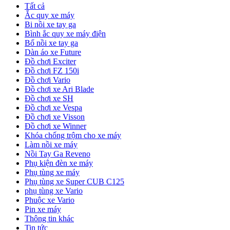
Tất cả
Ắc quy xe máy
Bi nồi xe tay ga
Bình ắc quy xe máy điện
Bố nồi xe tay ga
Dàn áo xe Future
Đồ chơi Exciter
Đồ chơi FZ 150i
Đồ chơi Vario
Đồ chơi xe Ari Blade
Đồ chơi xe SH
Đồ chơi xe Vespa
Đồ chơi xe Visson
Đồ chơi xe Winner
Khóa chống trộm cho xe máy
Làm nồi xe máy
Nồi Tay Ga Reveno
Phụ kiện đèn xe máy
Phụ tùng xe máy
Phụ tùng xe Super CUB C125
phụ tùng xe Vario
Phuộc xe Vario
Pin xe máy
Thông tin khác
Tin tức