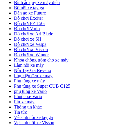
Bình ắc quy xe máy điện
Bố nồi xe tay ga
Dàn áo xe Future
Đồ chơi Exciter
Đồ chơi FZ 150i
Đồ chơi Vario
Đồ chơi xe Ari Blade
Đồ chơi xe SH
Đồ chơi xe Vespa
Đồ chơi xe Visson
Đồ chơi xe Winner
Khóa chống trộm cho xe máy
Làm nồi xe máy
Nồi Tay Ga Reveno
Phụ kiện đèn xe máy
Phụ tùng xe máy
Phụ tùng xe Super CUB C125
phụ tùng xe Vario
Phuộc xe Vario
Pin xe máy
Thông tin khác
Tin tức
Vệ sinh nồi xe tay ga
Vệ sinh nồi xe Visson