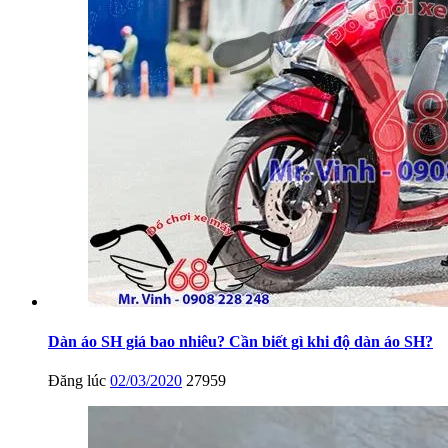
Dàn áo SH giá bao nhiêu? Cần biết gì khi độ dàn áo SH?
Đăng lúc
02/03/2020
27959