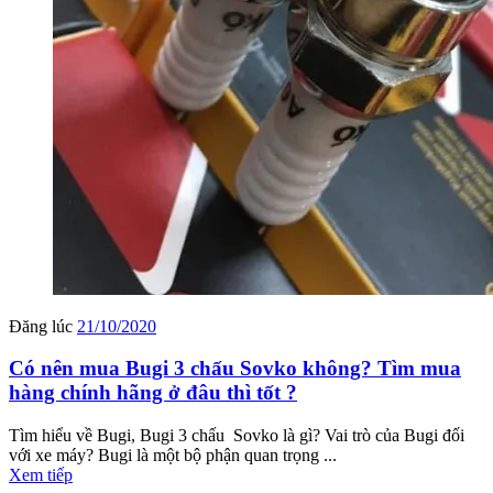
Đăng lúc
21/10/2020
Có nên mua Bugi 3 chấu Sovko không? Tìm mua
hàng chính hãng ở đâu thì tốt ?
Tìm hiểu về Bugi, Bugi 3 chấu Sovko là gì? Vai trò của Bugi đối
với xe máy? Bugi là một bộ phận quan trọng ...
Xem tiếp