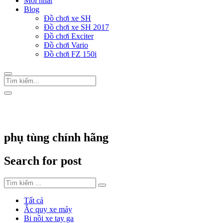
Mới nhất
Blog
Đồ chơi xe SH
Đồ chơi xe SH 2017
Đồ chơi Exciter
Đồ chơi Vario
Đồ chơi FZ 150i
Trang Chủ
/
Thẻ "phụ tùng chính hãng"
phụ tùng chính hãng
Search for post
Tất cả
Ắc quy xe máy
Bi nồi xe tay ga