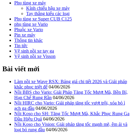
Phụ tùng xe máy
Kính chiếu hậu xe máy
Tay thắng kiểu các loại
Phụ tùng xe Super CUB C125
phụ tùng xe Vario
Phuộc xe Vario
Pin xe máy
Thông tin khác
Tin tức
Vệ sinh nồi xe tay ga
Vệ sinh nồi xe Visson
Bài viết mới
Làm nồi xe Wave RSX: Bảng giá chi tiết 2026 và Giải pháp
khắc phục triệt để
04/06/2026
Nồi BBS cho Vario: Giải Pháp Tăng Tốc Mượt Mà, Bền Bỉ,
Hạn Chế Rung Rần
04/06/2026
Nồi HIRC cho Vario: Giải pháp tăng tốc vượt trội, xóa bỏ ì
ạch ga đầu
04/06/2026
Nồi Koso cho SH: Tăng Tốc Mượt Mà, Khắc Phục Rung Ga
Đầu Hiệu Quả
04/06/2026
Nồi Koso cho Vision: Giải pháp tăng tốc mạnh mẽ, êm ái và
loại bỏ rung đầu
04/06/2026