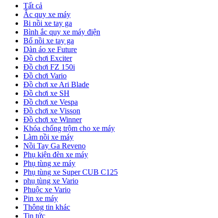
Tất cả
Ắc quy xe máy
Bi nồi xe tay ga
Bình ắc quy xe máy điện
Bố nồi xe tay ga
Dàn áo xe Future
Đồ chơi Exciter
Đồ chơi FZ 150i
Đồ chơi Vario
Đồ chơi xe Ari Blade
Đồ chơi xe SH
Đồ chơi xe Vespa
Đồ chơi xe Visson
Đồ chơi xe Winner
Khóa chống trộm cho xe máy
Làm nồi xe máy
Nồi Tay Ga Reveno
Phụ kiện đèn xe máy
Phụ tùng xe máy
Phụ tùng xe Super CUB C125
phụ tùng xe Vario
Phuộc xe Vario
Pin xe máy
Thông tin khác
Tin tức