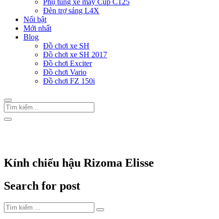
Phụ tùng xe máy Cup C125
Đèn trợ sáng L4X
Nổi bật
Mới nhất
Blog
Đồ chơi xe SH
Đồ chơi xe SH 2017
Đồ chơi Exciter
Đồ chơi Vario
Đồ chơi FZ 150i
Trang Chủ
/
Thẻ "Kính chiếu hậu Rizoma Elisse"
Kính chiếu hậu Rizoma Elisse
Search for post