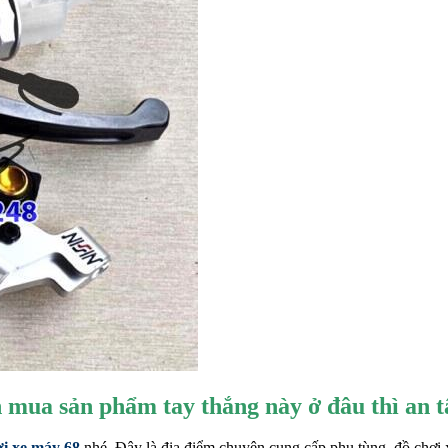
 mua sản phẩm tay thắng này ở đâu thì an 
i xe máy 68
nhé. Đây là địa điểm chuyên cung cấp phụ tùng, đồ chơi 