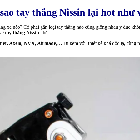
sao tay thắng Nissin lại hot như
ắng xe nào? Có phải gắn loại tay thắng nào cũng giống nhau y đúc khô
về
tay thắng Nissin
nhé.
ner, Axelo, NVX, Airblade
,… Đi kèm với thiết kế khá độc lạ, cùng 