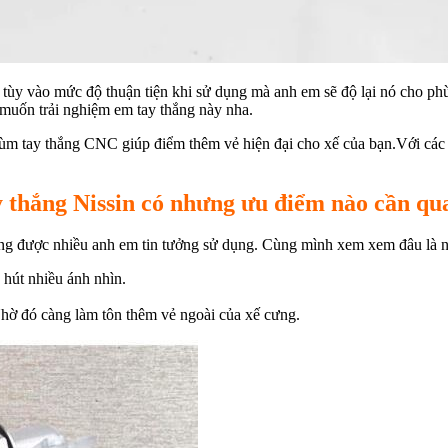
tùy vào mức độ thuận tiện khi sử dụng mà anh em sẽ độ lại nó cho phù
 muốn trải nghiệm em tay thắng này nha.
ộ cùm tay thắng CNC giúp điểm thêm vẻ hiện đại cho xế của bạn.Với cá
 thắng Nissin có nhưng ưu điểm nào cần q
g được nhiều anh em tin tưởng sử dụng. Cùng mình xem xem đâu là n
u hút nhiều ánh nhìn.
hờ đó càng làm tôn thêm vẻ ngoài của xế cưng.