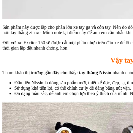
Sản phẩm này được lắp cho phần lớn xe tay ga và côn tay. Nên do đó 
hơn tay thắng zin xe. Mình note lại điểm này để anh em cân nhắc khi
Đối với xe Exciter 150 sẽ được cắt một phần nhựa trên đầu xe để l
thời gian lắp đặt nhanh chóng. hơn
Vậy tay
Tham khảo thị trường gần đây cho thấy:
tay thắng Nissin
nhanh chón
Đầu tiên Nissin là dòng sản phẩm mới, thiết kế độc, đẹp, lạ, th
Sử dụng khá tiện lợi, có thể chỉnh cự ly dễ dàng bằng nút vặn.
Đa dạng màu sắc, để anh em chọn lựa theo ý thích của mình. N