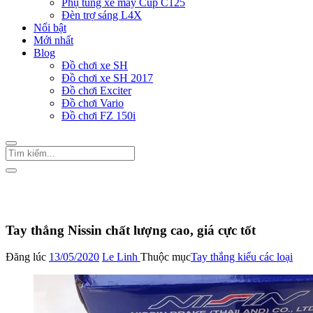
Phụ tùng xe máy Cup C125
Đèn trợ sáng L4X
Nổi bật
Mới nhất
Blog
Đồ chơi xe SH
Đồ chơi xe SH 2017
Đồ chơi Exciter
Đồ chơi Vario
Đồ chơi FZ 150i
Trang Chủ
/
Phụ tùng xe máy
Tay thắng kiểu các loại
Tay thắng Nissin chất lượng cao, giá cực tốt
Đăng lúc
13/05/2020
Le Linh
Thuộc mục
Tay thắng kiểu các loại