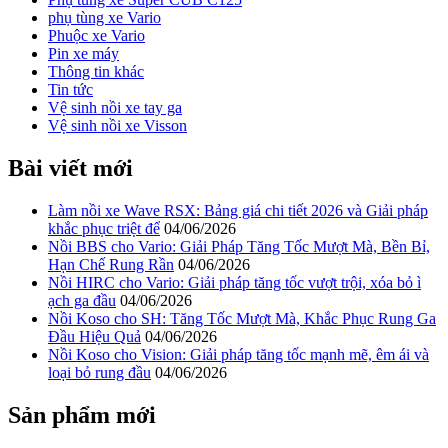
phụ tùng xe Vario
Phuộc xe Vario
Pin xe máy
Thông tin khác
Tin tức
Vệ sinh nồi xe tay ga
Vệ sinh nồi xe Visson
Bài viết mới
Làm nồi xe Wave RSX: Bảng giá chi tiết 2026 và Giải pháp
khắc phục triệt để
04/06/2026
Nồi BBS cho Vario: Giải Pháp Tăng Tốc Mượt Mà, Bền Bỉ,
Hạn Chế Rung Rần
04/06/2026
Nồi HIRC cho Vario: Giải pháp tăng tốc vượt trội, xóa bỏ ì
ạch ga đầu
04/06/2026
Nồi Koso cho SH: Tăng Tốc Mượt Mà, Khắc Phục Rung Ga
Đầu Hiệu Quả
04/06/2026
Nồi Koso cho Vision: Giải pháp tăng tốc mạnh mẽ, êm ái và
loại bỏ rung đầu
04/06/2026
Sản phẩm mới