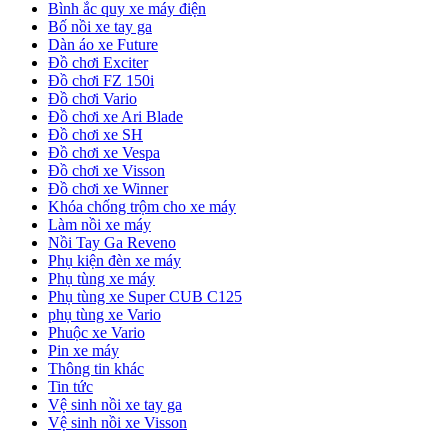
Bình ắc quy xe máy điện
Bố nồi xe tay ga
Dàn áo xe Future
Đồ chơi Exciter
Đồ chơi FZ 150i
Đồ chơi Vario
Đồ chơi xe Ari Blade
Đồ chơi xe SH
Đồ chơi xe Vespa
Đồ chơi xe Visson
Đồ chơi xe Winner
Khóa chống trộm cho xe máy
Làm nồi xe máy
Nồi Tay Ga Reveno
Phụ kiện đèn xe máy
Phụ tùng xe máy
Phụ tùng xe Super CUB C125
phụ tùng xe Vario
Phuộc xe Vario
Pin xe máy
Thông tin khác
Tin tức
Vệ sinh nồi xe tay ga
Vệ sinh nồi xe Visson