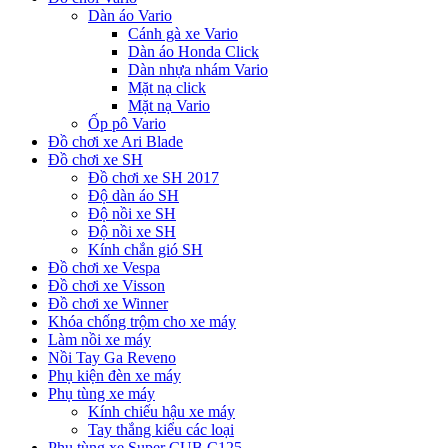
Dàn áo Vario
Cánh gà xe Vario
Dàn áo Honda Click
Dàn nhựa nhám Vario
Mặt nạ click
Mặt nạ Vario
Ốp pô Vario
Đồ chơi xe Ari Blade
Đồ chơi xe SH
Đồ chơi xe SH 2017
Độ dàn áo SH
Độ nồi xe SH
Độ nồi xe SH
Kính chắn gió SH
Đồ chơi xe Vespa
Đồ chơi xe Visson
Đồ chơi xe Winner
Khóa chống trộm cho xe máy
Làm nồi xe máy
Nồi Tay Ga Reveno
Phụ kiện đèn xe máy
Phụ tùng xe máy
Kính chiếu hậu xe máy
Tay thắng kiểu các loại
Phụ tùng xe Super CUB C125