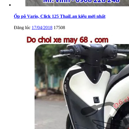
Ốp pô Vario, Click 125 ThaiLan kiểu mới nhất
Đăng lúc
17/04/2018
17508