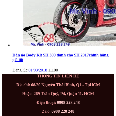
Dàn áo Body Kit SH 300 dành cho SH 2017chính hãng
giá tốt
Đăng lúc
01/03/2018
11100
THÔNG TIN LIÊN HỆ
Địa chỉ: 68/20 Nguyễn Thái Bình, Q1 - TpHCM
Hoặc: 269 Trần Quý, P4, Quận 11, HCM
Điện thoại:
0908 228 248
Zalo:
0908 228 248