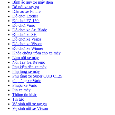
Bình ắc quy xe máy điện
Bố nồi xe tay ga
Dàn áo xe Future
Đồ chơi Exciter
Đồ chơi FZ 150i
Đồ chơi Vario
Đồ chơi xe Ari Blade
Đồ chơi xe SH
Đồ chơi xe Vespa
Đồ chơi xe Visson
Đồ chơi xe Winner
Khóa chống trộm cho xe máy
Làm nồi xe máy
Nồi Tay Ga Reveno
Phụ kiện đèn xe máy
Phụ tùng xe máy
Phụ tùng xe Super CUB C125
phụ tùng xe Vario
Phuộc xe Vario
Pin xe máy
Thông tin khác
Tin tức
Vệ sinh nồi xe tay ga
Vệ sinh nồi xe Visson