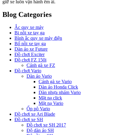
giữ xe luôn vận hành êm ái.
Blog Categories
Ắc quy xe máy
Bi nồi xe tay ga
Bình ắc quy xe máy điện
Bố nồi xe tay ga
Dàn áo xe Future
Đồ chơi Exciter
Đồ chơi FZ 150i
Cánh gà xe FZ
Đồ chơi Vario
Dàn áo Vario
Cánh gà xe Vario
Dàn áo Honda Click
Dàn nhựa nhám Vario
Mặt nạ click
Mặt nạ Vario
Ốp pô Vario
Đồ chơi xe Ari Blade
Đồ chơi xe SH
Đồ chơi xe SH 2017
Độ dàn áo SH