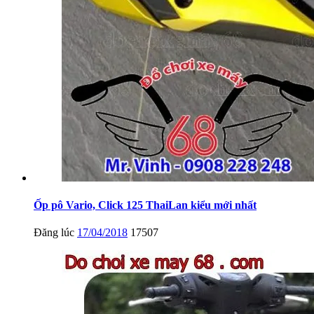
Ốp pô Vario, Click 125 ThaiLan kiểu mới nhất
Đăng lúc
17/04/2018
17507