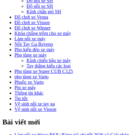
Độ nồi xe SH
Độ nồi xe SH
Kính chắn gió SH
Đồ chơi xe Vespa
Đồ chơi xe Visson
Đồ chơi xe Winner
Khóa chống trộm cho xe máy
Làm nồi xe máy
Nồi Tay Ga Reveno
Phụ kiện đèn xe máy
Phụ tùng xe máy
Kính chiếu hậu xe máy
Tay thắng kiểu các loại
Phụ tùng xe Super CUB C125
phụ tùng xe Vario
Phuộc xe Vario
Pin xe máy
Thông tin khác
Tin tức
Vệ sinh nồi xe tay ga
Vệ sinh nồi xe Visson
Bài viết mới
Làm nồi xe Wave RSX: Bảng giá chi tiết 2026 và Giải pháp