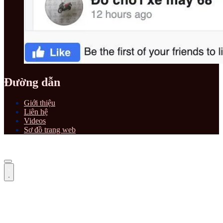
Đường dẫn
Giới thiệu
Liên hệ
Videos
Sơ đồ trang web