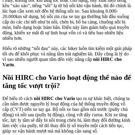
ì máy, không bốc khi tăng tốc hoặc chở nặng; hay xuất hiện tiếng
kêu “xào xào”, tiếng “sôi” lạ từ bộ nồi khi vận hành, thì đó chính là
lúc bạn cần xem xét đến hệ thống nồi xe. Sau khoảng 8.000-
20.000km sử dụng, bộ nồi zin của xe tay ga thường bắt đầu xuống
cấp do các chi tiết như bi nồi, chén bi, bố ba càng, chuông nồi bị
mòn, biến dạng hoặc bám bẩn. Điều này làm giảm hiệu quả truyền
động, khiến xe mất đi sự linh hoạt vốn có và tiêu hao nhiên liệu
nhiều hơn.
Hiểu rõ những “nỗi đau” này, các biker luôn tìm kiếm một giải pháp
tối ưu để khôi phục và nâng tầm trải nghiệm lái. Đây cũng là lý do
vì sao nhiều người quan tâm đến việc nâng cấp
nồi HIRC cho
Vario
.
Nồi HIRC cho Vario hoạt động thế nào để
tăng tốc vượt trội?
Để hiểu rõ cách
nồi HIRC cho Vario
tạo ra sự khác biệt, chúng ta
cần nắm được nguyên lý hoạt động của hệ thống truyền động vô
cấp (CVT) trên xe tay ga. Bộ nồi xe bao gồm nồi trước (pully chủ
động) và nồi sau (pully bị động), cùng với dây curoa. Khi xe tăng
tốc, lực ly tâm sẽ đẩy bi nồi trong chén bi, làm thay đổi đường kính
làm việc của pully, từ đó thay đổi tỷ số truyền một cách liên tục,
giúp xe vận hành mượt mà mà không cần sang số.