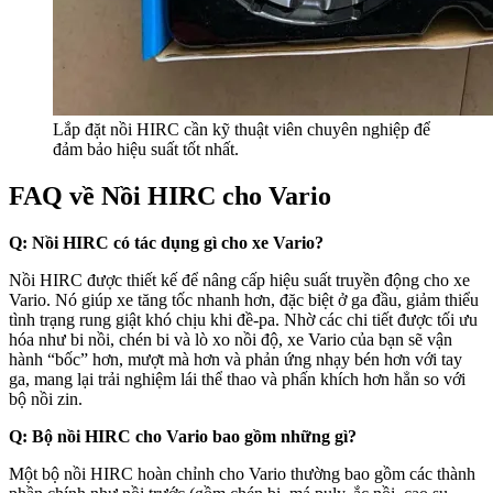
Lắp đặt nồi HIRC cần kỹ thuật viên chuyên nghiệp để
đảm bảo hiệu suất tốt nhất.
FAQ về Nồi HIRC cho Vario
Q: Nồi HIRC có tác dụng gì cho xe Vario?
Nồi HIRC được thiết kế để nâng cấp hiệu suất truyền động cho xe
Vario. Nó giúp xe tăng tốc nhanh hơn, đặc biệt ở ga đầu, giảm thiểu
tình trạng rung giật khó chịu khi đề-pa. Nhờ các chi tiết được tối ưu
hóa như bi nồi, chén bi và lò xo nồi độ, xe Vario của bạn sẽ vận
hành “bốc” hơn, mượt mà hơn và phản ứng nhạy bén hơn với tay
ga, mang lại trải nghiệm lái thể thao và phấn khích hơn hẳn so với
bộ nồi zin.
Q: Bộ nồi HIRC cho Vario bao gồm những gì?
Một bộ nồi HIRC hoàn chỉnh cho Vario thường bao gồm các thành