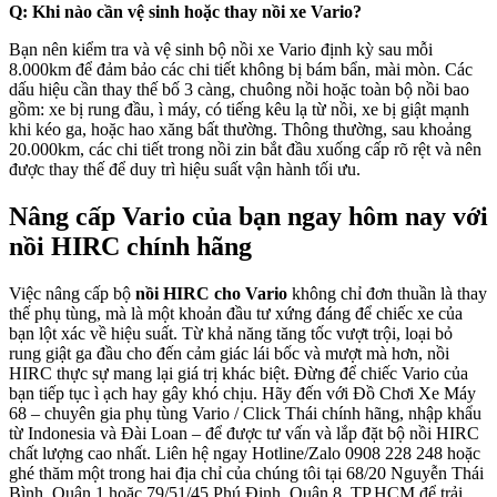
Q: Khi nào cần vệ sinh hoặc thay nồi xe Vario?
Bạn nên kiểm tra và vệ sinh bộ nồi xe Vario định kỳ sau mỗi
8.000km để đảm bảo các chi tiết không bị bám bẩn, mài mòn. Các
dấu hiệu cần thay thế bố 3 càng, chuông nồi hoặc toàn bộ nồi bao
gồm: xe bị rung đầu, ì máy, có tiếng kêu lạ từ nồi, xe bị giật mạnh
khi kéo ga, hoặc hao xăng bất thường. Thông thường, sau khoảng
20.000km, các chi tiết trong nồi zin bắt đầu xuống cấp rõ rệt và nên
được thay thế để duy trì hiệu suất vận hành tối ưu.
Nâng cấp Vario của bạn ngay hôm nay với
nồi HIRC chính hãng
Việc nâng cấp bộ
nồi HIRC cho Vario
không chỉ đơn thuần là thay
thế phụ tùng, mà là một khoản đầu tư xứng đáng để chiếc xe của
bạn lột xác về hiệu suất. Từ khả năng tăng tốc vượt trội, loại bỏ
rung giật ga đầu cho đến cảm giác lái bốc và mượt mà hơn, nồi
HIRC thực sự mang lại giá trị khác biệt. Đừng để chiếc Vario của
bạn tiếp tục ì ạch hay gây khó chịu. Hãy đến với Đồ Chơi Xe Máy
68 – chuyên gia phụ tùng Vario / Click Thái chính hãng, nhập khẩu
từ Indonesia và Đài Loan – để được tư vấn và lắp đặt bộ nồi HIRC
chất lượng cao nhất. Liên hệ ngay Hotline/Zalo 0908 228 248 hoặc
ghé thăm một trong hai địa chỉ của chúng tôi tại 68/20 Nguyễn Thái
Bình, Quận 1 hoặc 79/51/45 Phú Định, Quận 8, TP.HCM để trải