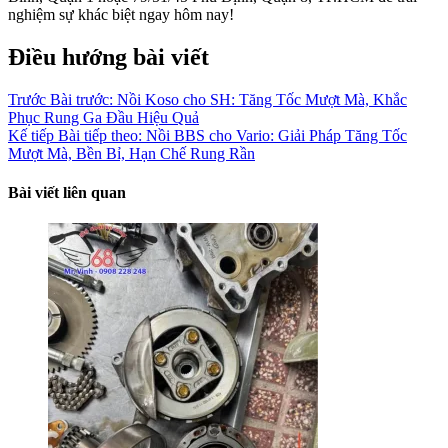
nghiệm sự khác biệt ngay hôm nay!
Điều hướng bài viết
Trước
Bài trước:
Nồi Koso cho SH: Tăng Tốc Mượt Mà, Khắc
Phục Rung Ga Đầu Hiệu Quả
Kế tiếp
Bài tiếp theo:
Nồi BBS cho Vario: Giải Pháp Tăng Tốc
Mượt Mà, Bền Bỉ, Hạn Chế Rung Rần
Bài viết liên quan