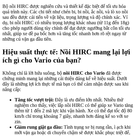
Bộ nồi HIRC được nghiên cứu và thiết kế đặc biệt để tối ưu hóa
quá trình này. Các chi tiết như chén bi, bi nồi, ắc nồi, và lò xo nồi
sau đều được cải tiến về vật liệu, trọng lượng và độ chính xác. Ví
dụ, bi nồi HIRC có nhiều trọng lượng khác nhau (từ 11g đến 18g)
cho phép người dùng tùy chỉnh để đạt được ngưỡng bắt côn tối ưu
nhất, giúp xe đề pa bốc hơn và tăng tốc nhanh hơn rõ rệt ngay từ
những cú vặn ga đầu tiên.
Hiệu suất thực tế: Nồi HIRC mang lại lợi
ích gì cho Vario của bạn?
Không chỉ là lời hứa suông, bộ
nồi HIRC cho Vario
đã được
chứng minh mang lại những cải thiện đáng kể về hiệu suất. Dưới
đây là những lợi ích thực tế mà bạn có thể cảm nhận được sau khi
nâng cấp:
Tăng tốc vượt trội:
Đây là ưu điểm lớn nhất. Nhiều thử
nghiệm cho thấy, việc lắp nồi HIRC có thể giúp xe Vario tăng
thêm từ 1 đến 2 mã lực khi vận hành. Xe có thể đạt tốc độ 80
km/h chỉ trong khoảng 7 giây, nhanh hơn đáng kể so với xe
zin.
Giảm rung giật ga đầu:
Tình trạng xe bị rung rần, ì ạch khi
mới vặn ga hoặc di chuyển chậm sẽ được khắc phục triệt để,