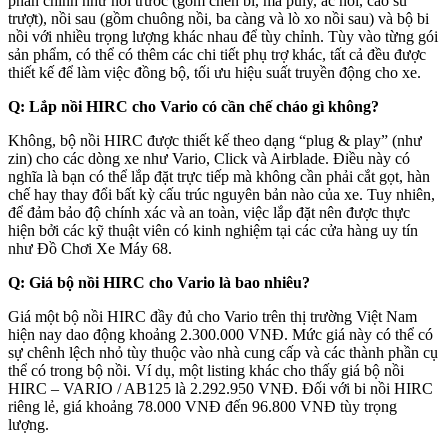
phần chính như nồi trước (gồm chén bi, má puly, ắc nồi, cao su
trượt), nồi sau (gồm chuông nồi, ba càng và lò xo nồi sau) và bộ bi
nồi với nhiều trọng lượng khác nhau để tùy chỉnh. Tùy vào từng gói
sản phẩm, có thể có thêm các chi tiết phụ trợ khác, tất cả đều được
thiết kế để làm việc đồng bộ, tối ưu hiệu suất truyền động cho xe.
Q: Lắp nồi HIRC cho Vario có cần chế cháo gì không?
Không, bộ nồi HIRC được thiết kế theo dạng “plug & play” (như
zin) cho các dòng xe như Vario, Click và Airblade. Điều này có
nghĩa là bạn có thể lắp đặt trực tiếp mà không cần phải cắt gọt, hàn
chế hay thay đổi bất kỳ cấu trúc nguyên bản nào của xe. Tuy nhiên,
để đảm bảo độ chính xác và an toàn, việc lắp đặt nên được thực
hiện bởi các kỹ thuật viên có kinh nghiệm tại các cửa hàng uy tín
như Đồ Chơi Xe Máy 68.
Q: Giá bộ nồi HIRC cho Vario là bao nhiêu?
Giá một bộ nồi HIRC đầy đủ cho Vario trên thị trường Việt Nam
hiện nay dao động khoảng 2.300.000 VNĐ. Mức giá này có thể có
sự chênh lệch nhỏ tùy thuộc vào nhà cung cấp và các thành phần cụ
thể có trong bộ nồi. Ví dụ, một listing khác cho thấy giá bộ nồi
HIRC – VARIO / AB125 là 2.292.950 VNĐ. Đối với bi nồi HIRC
riêng lẻ, giá khoảng 78.000 VNĐ đến 96.800 VNĐ tùy trọng
lượng.