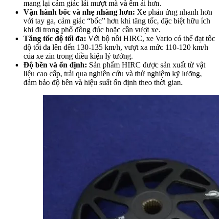
mang lại cảm giác lái mượt mà và êm ái hơn.
Vận hành bốc và nhẹ nhàng hơn:
Xe phản ứng nhanh hơn
với tay ga, cảm giác “bốc” hơn khi tăng tốc, đặc biệt hữu ích
khi đi trong phố đông đúc hoặc cần vượt xe.
Tăng tốc độ tối đa:
Với bộ nồi HIRC, xe Vario có thể đạt tốc
độ tối đa lên đến 130-135 km/h, vượt xa mức 110-120 km/h
của xe zin trong điều kiện lý tưởng.
Độ bền và ổn định:
Sản phẩm HIRC được sản xuất từ vật
liệu cao cấp, trải qua nghiên cứu và thử nghiệm kỹ lưỡng,
đảm bảo độ bền và hiệu suất ổn định theo thời gian.