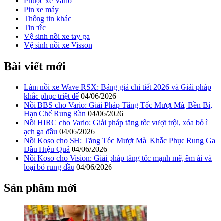
Phuộc xe Vario
Pin xe máy
Thông tin khác
Tin tức
Vệ sinh nồi xe tay ga
Vệ sinh nồi xe Visson
Bài viết mới
Làm nồi xe Wave RSX: Bảng giá chi tiết 2026 và Giải pháp
khắc phục triệt để
04/06/2026
Nồi BBS cho Vario: Giải Pháp Tăng Tốc Mượt Mà, Bền Bỉ,
Hạn Chế Rung Rần
04/06/2026
Nồi HIRC cho Vario: Giải pháp tăng tốc vượt trội, xóa bỏ ì
ạch ga đầu
04/06/2026
Nồi Koso cho SH: Tăng Tốc Mượt Mà, Khắc Phục Rung Ga
Đầu Hiệu Quả
04/06/2026
Nồi Koso cho Vision: Giải pháp tăng tốc mạnh mẽ, êm ái và
loại bỏ rung đầu
04/06/2026
Sản phẩm mới