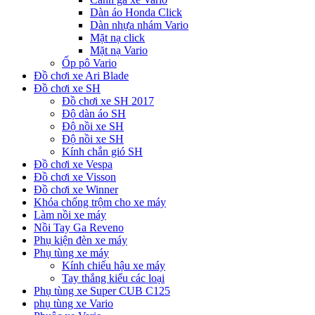
Dàn áo Honda Click
Dàn nhựa nhám Vario
Mặt nạ click
Mặt nạ Vario
Ốp pô Vario
Đồ chơi xe Ari Blade
Đồ chơi xe SH
Đồ chơi xe SH 2017
Độ dàn áo SH
Độ nồi xe SH
Độ nồi xe SH
Kính chắn gió SH
Đồ chơi xe Vespa
Đồ chơi xe Visson
Đồ chơi xe Winner
Khóa chống trộm cho xe máy
Làm nồi xe máy
Nồi Tay Ga Reveno
Phụ kiện đèn xe máy
Phụ tùng xe máy
Kính chiếu hậu xe máy
Tay thắng kiểu các loại
Phụ tùng xe Super CUB C125
phụ tùng xe Vario