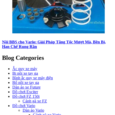
Nồi BBS cho Vario: Giải Pháp Tăng Tốc Mượt Mà, Bền Bỉ,
Hạn Chế Rung Rần
Blog Categories
Ắc quy xe máy
Bi nồi xe tay ga
Bình ắc quy xe máy điện
Bố nồi xe tay ga
Dàn áo xe Future
Đồ chơi Exciter
Đồ chơi FZ 150i
Cánh gà xe FZ
Đồ chơi Vario
Dàn áo Vario
Cánh gà xe Vario