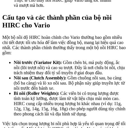
Thực tế cho thấy nồi HIRC giúp Vario tăng tốc nhanh
và mượt mà hơn.
Cấu tạo và các thành phần của bộ nồi
HIRC cho Vario
Một bộ nồi độ HIRC hoàn chỉnh cho Vario thường bao gồm nhiều
chi tiết được tối ưu hóa để làm việc đồng bộ, mang lại hiệu quả cao
nhất. Các thành phần chính thường thấy trong một bộ nồi HIRC bao
gồm:
Nồi trước (Variator Kit):
Gồm chén bi, má puly động, ắc
nồi (lõi trượt nồi) và cao su trượt. Đây là nơi chứa bi nồi, chịu
trách nhiệm thay đổi tỷ số truyền ở giai đoạn đầu.
Nồi sau (Clutch Assembly):
Gồm chuông nồi sau, ba càng
(bố ba càng) và lò xo nồi sau. Bộ phận này giúp truyền lực từ
nồi trước đến bánh xe.
Bi nồi (Roller Weights):
Các viên bi có trọng lượng được
tính toán kỹ lưỡng, được làm từ vật liệu chịu mài mòn cao.
HIRC cung cấp nhiều trọng lượng bi khác nhau (ví dụ: 11g,
12g, 13g, 14g, 15g, 16g, 18g) cho phép người dùng tùy chỉnh
theo phong cách lái và địa hình sử dụng.
Việc lựa chọn trọng lượng bi nồi phù hợp là yếu tố quan trọng để tối