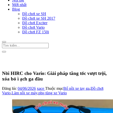
Nổi bật
Mới nhất
Blog
Đồ chơi xe SH
Đồ chơi xe SH 2017
Đồ chơi Exciter
Đồ chơi Vario
Đồ chơi FZ 150i
Trang Chủ
/
Bố nồi xe tay ga
Nồi HIRC cho Vario: Giải pháp tăng tốc vượt trội,
xóa bỏ ì ạch ga đầu
Đăng lúc
04/06/2026
xace
Thuộc mục
Bố nồi xe tay ga
,
Đồ chơi
Vario
,
Làm nồi xe máy
,
phụ tùng xe Vario