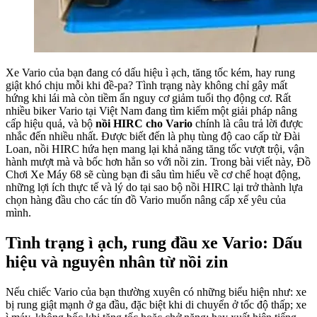
Xe Vario của bạn đang có dấu hiệu ì ạch, tăng tốc kém, hay rung
giật khó chịu mỗi khi đề-pa? Tình trạng này không chỉ gây mất
hứng khi lái mà còn tiềm ẩn nguy cơ giảm tuổi thọ động cơ. Rất
nhiều biker Vario tại Việt Nam đang tìm kiếm một giải pháp nâng
cấp hiệu quả, và bộ
nồi HIRC cho Vario
chính là câu trả lời được
nhắc đến nhiều nhất. Được biết đến là phụ tùng độ cao cấp từ Đài
Loan, nồi HIRC hứa hẹn mang lại khả năng tăng tốc vượt trội, vận
hành mượt mà và bốc hơn hẳn so với nồi zin. Trong bài viết này, Đồ
Chơi Xe Máy 68 sẽ cùng bạn đi sâu tìm hiểu về cơ chế hoạt động,
những lợi ích thực tế và lý do tại sao bộ nồi HIRC lại trở thành lựa
chọn hàng đầu cho các tín đồ Vario muốn nâng cấp xế yêu của
mình.
Tình trạng ì ạch, rung đầu xe Vario: Dấu
hiệu và nguyên nhân từ nồi zin
Nếu chiếc Vario của bạn thường xuyên có những biểu hiện như: xe
bị rung giật mạnh ở ga đầu, đặc biệt khi di chuyển ở tốc độ thấp; xe