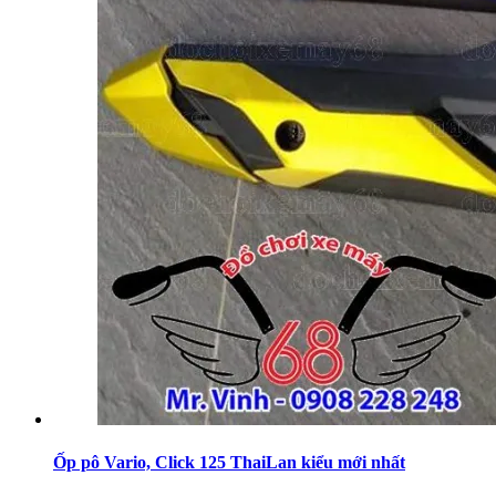
Ốp pô Vario, Click 125 ThaiLan kiểu mới nhất