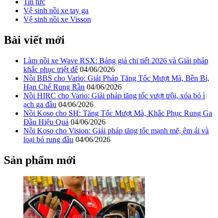
Tin tức
Vệ sinh nồi xe tay ga
Vệ sinh nồi xe Visson
Bài viết mới
Làm nồi xe Wave RSX: Bảng giá chi tiết 2026 và Giải pháp
khắc phục triệt để
04/06/2026
Nồi BBS cho Vario: Giải Pháp Tăng Tốc Mượt Mà, Bền Bỉ,
Hạn Chế Rung Rần
04/06/2026
Nồi HIRC cho Vario: Giải pháp tăng tốc vượt trội, xóa bỏ ì
ạch ga đầu
04/06/2026
Nồi Koso cho SH: Tăng Tốc Mượt Mà, Khắc Phục Rung Ga
Đầu Hiệu Quả
04/06/2026
Nồi Koso cho Vision: Giải pháp tăng tốc mạnh mẽ, êm ái và
loại bỏ rung đầu
04/06/2026
Sản phẩm mới