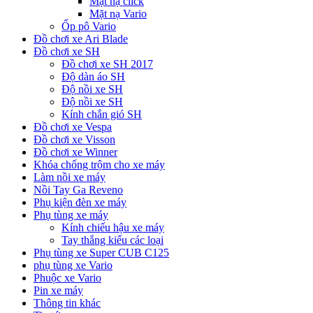
Mặt nạ click
Mặt nạ Vario
Ốp pô Vario
Đồ chơi xe Ari Blade
Đồ chơi xe SH
Đồ chơi xe SH 2017
Độ dàn áo SH
Độ nồi xe SH
Độ nồi xe SH
Kính chắn gió SH
Đồ chơi xe Vespa
Đồ chơi xe Visson
Đồ chơi xe Winner
Khóa chống trộm cho xe máy
Làm nồi xe máy
Nồi Tay Ga Reveno
Phụ kiện đèn xe máy
Phụ tùng xe máy
Kính chiếu hậu xe máy
Tay thắng kiểu các loại
Phụ tùng xe Super CUB C125
phụ tùng xe Vario
Phuộc xe Vario
Pin xe máy
Thông tin khác