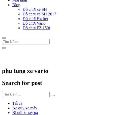
Mới nhất
Blog
Đồ chơi xe SH
Đồ chơi xe SH 2017
Đồ chơi Exciter
Đồ chơi Vario
Đồ chơi FZ 150i
Trang Chủ
/
Thẻ "phu tung xe vario"
phu tung xe vario
Search for post
Tất cả
Ắc quy xe máy
Bi nồi xe tay ga