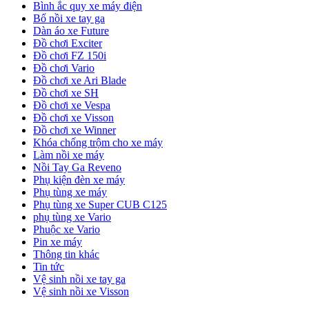
Bình ắc quy xe máy điện
Bố nồi xe tay ga
Dàn áo xe Future
Đồ chơi Exciter
Đồ chơi FZ 150i
Đồ chơi Vario
Đồ chơi xe Ari Blade
Đồ chơi xe SH
Đồ chơi xe Vespa
Đồ chơi xe Visson
Đồ chơi xe Winner
Khóa chống trộm cho xe máy
Làm nồi xe máy
Nồi Tay Ga Reveno
Phụ kiện đèn xe máy
Phụ tùng xe máy
Phụ tùng xe Super CUB C125
phụ tùng xe Vario
Phuộc xe Vario
Pin xe máy
Thông tin khác
Tin tức
Vệ sinh nồi xe tay ga
Vệ sinh nồi xe Visson