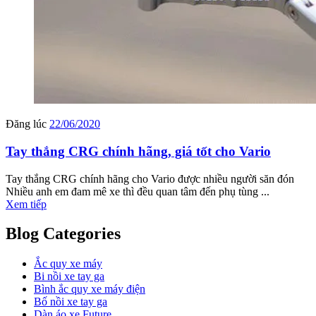
Đăng lúc
22/06/2020
Tay thắng CRG chính hãng, giá tốt cho Vario
Tay thắng CRG chính hãng cho Vario được nhiều người săn đón
Nhiều anh em đam mê xe thì đều quan tâm đến phụ tùng ...
Xem tiếp
Blog Categories
Ắc quy xe máy
Bi nồi xe tay ga
Bình ắc quy xe máy điện
Bố nồi xe tay ga
Dàn áo xe Future