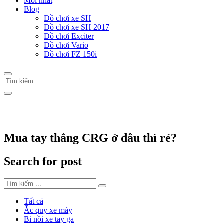
Mới nhất
Blog
Đồ chơi xe SH
Đồ chơi xe SH 2017
Đồ chơi Exciter
Đồ chơi Vario
Đồ chơi FZ 150i
Trang Chủ
/
Thẻ "Mua tay thắng CRG ở đâu thì rẻ?"
Mua tay thắng CRG ở đâu thì rẻ?
Search for post
Tất cả
Ắc quy xe máy
Bi nồi xe tay ga