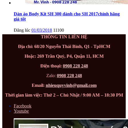
Dàn áo Body Kit SH 300 dành cho SH 2017chính hãng
giá tốt
Đăng lúc
01/03/2018
11100
THÔNG TIN LIÊN HỆ
Địa chỉ: 68/20 Nguyễn Thái Bình, Q1 - TpHCM
Hoặc: 269 Trần Quý, P4, Quận 11, HCM
Điện thoại:
0908 228 248
Zalo:
0908 228 248
Email:
nhieuquyvinh@gmail.com
Thời gian làm việc: Thứ 2 – Chủ Nhật / 9:00 AM – 18:30 PM
Facebook
Youtube