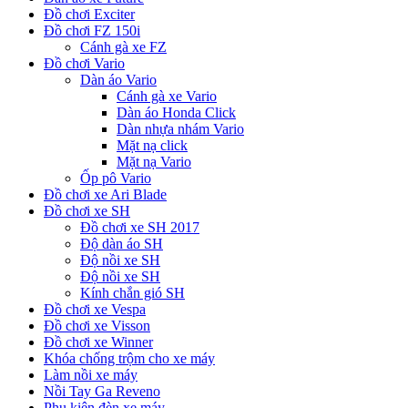
Đồ chơi Exciter
Đồ chơi FZ 150i
Cánh gà xe FZ
Đồ chơi Vario
Dàn áo Vario
Cánh gà xe Vario
Dàn áo Honda Click
Dàn nhựa nhám Vario
Mặt nạ click
Mặt nạ Vario
Ốp pô Vario
Đồ chơi xe Ari Blade
Đồ chơi xe SH
Đồ chơi xe SH 2017
Độ dàn áo SH
Độ nồi xe SH
Độ nồi xe SH
Kính chắn gió SH
Đồ chơi xe Vespa
Đồ chơi xe Visson
Đồ chơi xe Winner
Khóa chống trộm cho xe máy
Làm nồi xe máy
Nồi Tay Ga Reveno
Phụ kiện đèn xe máy