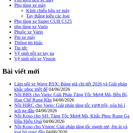
Phụ tùng xe máy
Kính chiếu hậu xe máy
Tay thắng kiểu các loại
Phụ tùng xe Super CUB C125
phụ tùng xe Vario
Phuộc xe Vario
Pin xe máy
Thông tin khác
Tin tức
Vệ sinh nồi xe tay ga
Vệ sinh nồi xe Visson
Bài viết mới
Làm nồi xe Wave RSX: Bảng giá chi tiết 2026 và Giải pháp
khắc phục triệt để
04/06/2026
Nồi BBS cho Vario: Giải Pháp Tăng Tốc Mượt Mà, Bền Bỉ,
Hạn Chế Rung Rần
04/06/2026
Nồi HIRC cho Vario: Giải pháp tăng tốc vượt trội, xóa bỏ ì
ạch ga đầu
04/06/2026
Nồi Koso cho SH: Tăng Tốc Mượt Mà, Khắc Phục Rung Ga
Đầu Hiệu Quả
04/06/2026
Nồi Koso cho Vision: Giải pháp tăng tốc mạnh mẽ, êm ái và
loại bỏ rung đầu
04/06/2026