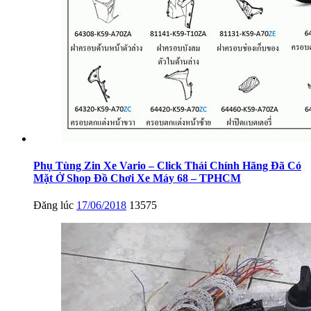
Phụ Tùng Zin Xe Vario – Click Thái Chính Hãng Đã Có
Mặt Ở Shop Đồ Chơi Xe Máy 68 – TPHCM
Đăng lúc
17/06/2018
13575