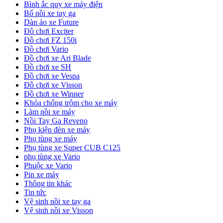
Bình ắc quy xe máy điện
Bố nồi xe tay ga
Dàn áo xe Future
Đồ chơi Exciter
Đồ chơi FZ 150i
Đồ chơi Vario
Đồ chơi xe Ari Blade
Đồ chơi xe SH
Đồ chơi xe Vespa
Đồ chơi xe Visson
Đồ chơi xe Winner
Khóa chống trộm cho xe máy
Làm nồi xe máy
Nồi Tay Ga Reveno
Phụ kiện đèn xe máy
Phụ tùng xe máy
Phụ tùng xe Super CUB C125
phụ tùng xe Vario
Phuộc xe Vario
Pin xe máy
Thông tin khác
Tin tức
Vệ sinh nồi xe tay ga
Vệ sinh nồi xe Visson