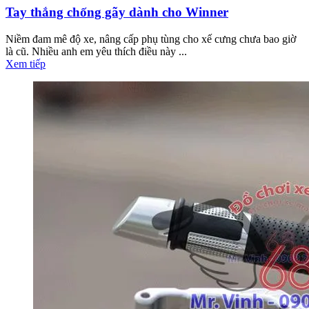
Tay thắng chống gãy dành cho Winner
Niềm đam mê độ xe, nâng cấp phụ tùng cho xế cưng chưa bao giờ
là cũ. Nhiều anh em yêu thích điều này ...
Xem tiếp