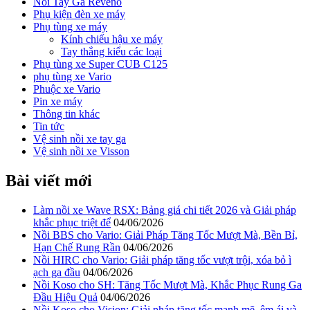
Nồi Tay Ga Reveno
Phụ kiện đèn xe máy
Phụ tùng xe máy
Kính chiếu hậu xe máy
Tay thắng kiểu các loại
Phụ tùng xe Super CUB C125
phụ tùng xe Vario
Phuộc xe Vario
Pin xe máy
Thông tin khác
Tin tức
Vệ sinh nồi xe tay ga
Vệ sinh nồi xe Visson
Bài viết mới
Làm nồi xe Wave RSX: Bảng giá chi tiết 2026 và Giải pháp
khắc phục triệt để
04/06/2026
Nồi BBS cho Vario: Giải Pháp Tăng Tốc Mượt Mà, Bền Bỉ,
Hạn Chế Rung Rần
04/06/2026
Nồi HIRC cho Vario: Giải pháp tăng tốc vượt trội, xóa bỏ ì
ạch ga đầu
04/06/2026
Nồi Koso cho SH: Tăng Tốc Mượt Mà, Khắc Phục Rung Ga
Đầu Hiệu Quả
04/06/2026
Nồi Koso cho Vision: Giải pháp tăng tốc mạnh mẽ, êm ái và