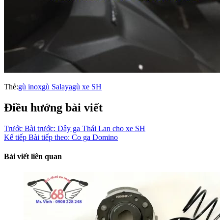
Thẻ:
gù inox
gù Salaya
gù xe SH
Điều hướng bài viết
Trước
Bài trước:
Dây ga Thái Lan cho xe SH
Kế tiếp
Bài tiếp theo:
Co ga Domino
Bài viết liên quan