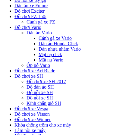
Bố nồi xe tay ga
Dàn áo xe Future
Đồ chơi Exciter
Đồ chơi FZ 150i
Cánh gà xe FZ
Đồ chơi Vario
Dàn áo Vario
Cánh gà xe Vario
Dàn áo Honda Click
Dàn nhựa nhám Vario
Mặt nạ click
Mặt nạ Vario
Ốp pô Vario
Đồ chơi xe Ari Blade
Đồ chơi xe SH
Đồ chơi xe SH 2017
Độ dàn áo SH
Độ nồi xe SH
Độ nồi xe SH
Kính chắn gió SH
Đồ chơi xe Vespa
Đồ chơi xe Visson
Đồ chơi xe Winner
Khóa chống trộm cho xe máy
Làm nồi xe máy