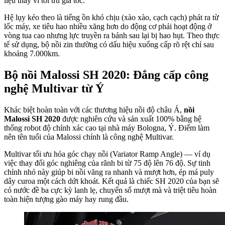
liệu thay vì tối ưu gia tốc.
Hệ lụy kéo theo là tiếng ồn khó chịu (xào xào, cạch cạch) phát ra từ
lốc máy, xe tiêu hao nhiều xăng hơn do động cơ phải hoạt động ở
vòng tua cao nhưng lực truyền ra bánh sau lại bị hao hụt. Theo thực
tế sử dụng, bộ nồi zin thường có dấu hiệu xuống cấp rõ rệt chỉ sau
khoảng 7.000km.
Bộ nồi Malossi SH 2020: Đẳng cấp công
nghệ Multivar từ Ý
Khác biệt hoàn toàn với các thương hiệu nồi độ châu Á,
nồi
Malossi SH 2020
được nghiên cứu và sản xuất 100% bằng hệ
thống robot độ chính xác cao tại nhà máy Bologna, Ý. Điểm làm
nên tên tuổi của Malossi chính là công nghệ Multivar.
Multivar tối ưu hóa góc chạy nồi (Variator Ramp Angle) — ví dụ
việc thay đổi góc nghiêng của rãnh bi từ 75 độ lên 76 độ. Sự tinh
chỉnh nhỏ này giúp bi nồi văng ra nhanh và mượt hơn, ép má puly
dây curoa một cách dứt khoát. Kết quả là chiếc SH 2020 của bạn sẽ
có nước đề ba cực kỳ lanh lẹ, chuyển số mượt mà và triệt tiêu hoàn
toàn hiện tượng gào máy hay rung đầu.