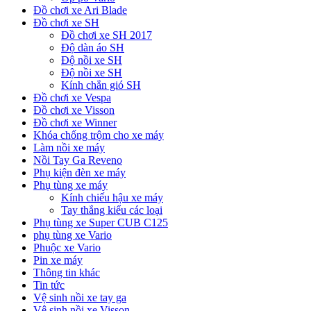
Đồ chơi xe Ari Blade
Đồ chơi xe SH
Đồ chơi xe SH 2017
Độ dàn áo SH
Độ nồi xe SH
Độ nồi xe SH
Kính chắn gió SH
Đồ chơi xe Vespa
Đồ chơi xe Visson
Đồ chơi xe Winner
Khóa chống trộm cho xe máy
Làm nồi xe máy
Nồi Tay Ga Reveno
Phụ kiện đèn xe máy
Phụ tùng xe máy
Kính chiếu hậu xe máy
Tay thắng kiểu các loại
Phụ tùng xe Super CUB C125
phụ tùng xe Vario
Phuộc xe Vario
Pin xe máy
Thông tin khác
Tin tức
Vệ sinh nồi xe tay ga
Vệ sinh nồi xe Visson