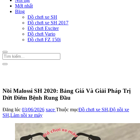
Nổi bật
Mới nhất
Blog
Đồ chơi xe SH
Đồ chơi xe SH 2017
Đồ chơi Exciter
Đồ chơi Vario
Đồ chơi FZ 150i
Trang Chủ
/
Đồ chơi xe SH
Nồi Malossi SH 2020: Bảng Giá Và Giải Pháp Trị
Dứt Điểm Bệnh Rung Đầu
Đăng lúc
03/06/2026
xace
Thuộc mục
Đồ chơi xe SH
,
Độ nồi xe
SH
,
Làm nồi xe máy