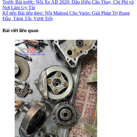
Trước
Bài trước:
Nồi Xe AB 2020: Dấu Hiệu Cần Thay, Chi Phí và
Nơi Làm Uy Tín
Kế tiếp
Bài tiếp theo:
Nồi Malossi Cho Vario: Giải Pháp Trị Rung
Đầu, Tăng Tốc Vượt Trội
Bài viết liên quan