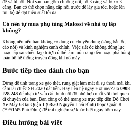
đế và bi nồi. Nồi sau bao gồm chuông nồi, bố 3 càng và lò xo 3
càng. Bạn có thể chọn nâng cấp nồi trước để lấy gia tốc, hoặc lên
full bộ để đạt hiệu suất tối đa.
Có nên tự mua phụ tùng Malossi về nhà tự lắp
không?
Không nên nếu bạn không có dụng cụ chuyên dụng (súng bắn ốc,
cảo nồi) và kinh nghiệm canh chỉnh. Việc siết ốc không đúng lực
hoặc lắp sai chiều kẹp trượt có thể làm tuôn răng dên hoặc phá hỏng
toàn bộ hệ thống truyền động khi nổ máy.
Bước tiếp theo dành cho bạn
Đừng để tình trạng xe gào thét, rung giật làm mất đi sự thoải mái khi
cầm lái chiếc SH 2020 đắt tiền. Hãy liên hệ ngay Hotline/Zalo
0908
228 248
để nhận tư vấn cấu hình nồi độ phù hợp nhất với thói quen
di chuyển của bạn. Bạn cũng có thể mang xe trực tiếp đến Đồ Chơi
Xe Máy 68 tại Quận 1 (68/20 Nguyễn Thái Bình) hoặc Quận 8
(79/51/45 Phú Định) để trải nghiệm sự khác biệt ngay hôm nay.
Điều hướng bài viết