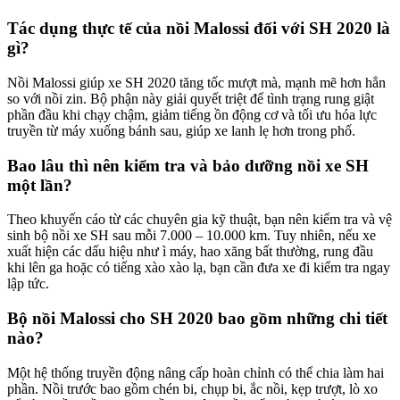
Tác dụng thực tế của nồi Malossi đối với SH 2020 là
gì?
Nồi Malossi giúp xe SH 2020 tăng tốc mượt mà, mạnh mẽ hơn hẳn
so với nồi zin. Bộ phận này giải quyết triệt để tình trạng rung giật
phần đầu khi chạy chậm, giảm tiếng ồn động cơ và tối ưu hóa lực
truyền từ máy xuống bánh sau, giúp xe lanh lẹ hơn trong phố.
Bao lâu thì nên kiểm tra và bảo dưỡng nồi xe SH
một lần?
Theo khuyến cáo từ các chuyên gia kỹ thuật, bạn nên kiểm tra và vệ
sinh bộ nồi xe SH sau mỗi 7.000 – 10.000 km. Tuy nhiên, nếu xe
xuất hiện các dấu hiệu như ì máy, hao xăng bất thường, rung đầu
khi lên ga hoặc có tiếng xào xào lạ, bạn cần đưa xe đi kiểm tra ngay
lập tức.
Bộ nồi Malossi cho SH 2020 bao gồm những chi tiết
nào?
Một hệ thống truyền động nâng cấp hoàn chỉnh có thể chia làm hai
phần. Nồi trước bao gồm chén bi, chụp bi, ắc nồi, kẹp trượt, lò xo