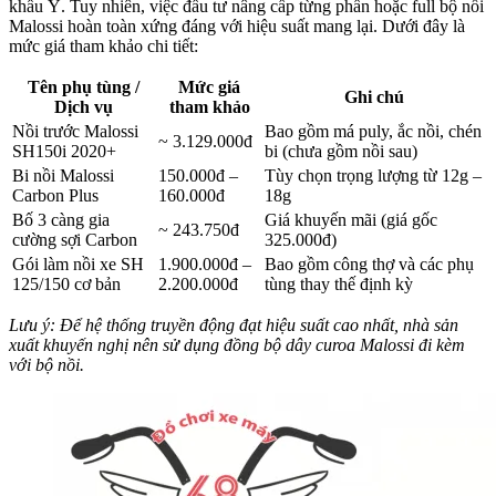
khẩu Ý. Tuy nhiên, việc đầu tư nâng cấp từng phần hoặc full bộ nồi
Malossi hoàn toàn xứng đáng với hiệu suất mang lại. Dưới đây là
mức giá tham khảo chi tiết:
Tên phụ tùng /
Mức giá
Ghi chú
Dịch vụ
tham khảo
Nồi trước Malossi
Bao gồm má puly, ắc nồi, chén
~ 3.129.000đ
SH150i 2020+
bi (chưa gồm nồi sau)
Bi nồi Malossi
150.000đ –
Tùy chọn trọng lượng từ 12g –
Carbon Plus
160.000đ
18g
Bố 3 càng gia
Giá khuyến mãi (giá gốc
~ 243.750đ
cường sợi Carbon
325.000đ)
Gói làm nồi xe SH
1.900.000đ –
Bao gồm công thợ và các phụ
125/150 cơ bản
2.200.000đ
tùng thay thế định kỳ
Lưu ý: Để hệ thống truyền động đạt hiệu suất cao nhất, nhà sản
xuất khuyến nghị nên sử dụng đồng bộ dây curoa Malossi đi kèm
với bộ nồi.