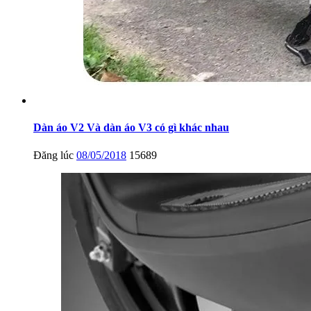
Dàn áo V2 Và dàn áo V3 có gì khác nhau
Đăng lúc
08/05/2018
15689