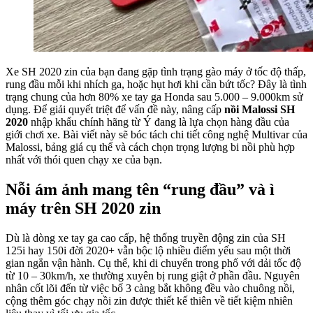
Xe SH 2020 zin của bạn đang gặp tình trạng gào máy ở tốc độ thấp,
rung đầu mỗi khi nhích ga, hoặc hụt hơi khi cần bứt tốc? Đây là tình
trạng chung của hơn 80% xe tay ga Honda sau 5.000 – 9.000km sử
dụng. Để giải quyết triệt để vấn đề này, nâng cấp
nồi Malossi SH
2020
nhập khẩu chính hãng từ Ý đang là lựa chọn hàng đầu của
giới chơi xe. Bài viết này sẽ bóc tách chi tiết công nghệ Multivar của
Malossi, bảng giá cụ thể và cách chọn trọng lượng bi nồi phù hợp
nhất với thói quen chạy xe của bạn.
Nỗi ám ảnh mang tên “rung đầu” và ì
máy trên SH 2020 zin
Dù là dòng xe tay ga cao cấp, hệ thống truyền động zin của SH
125i hay 150i đời 2020+ vẫn bộc lộ nhiều điểm yếu sau một thời
gian ngắn vận hành. Cụ thể, khi di chuyển trong phố với dải tốc độ
từ 10 – 30km/h, xe thường xuyên bị rung giật ở phần đầu. Nguyên
nhân cốt lõi đến từ việc bố 3 càng bắt không đều vào chuông nồi,
cộng thêm góc chạy nồi zin được thiết kế thiên về tiết kiệm nhiên