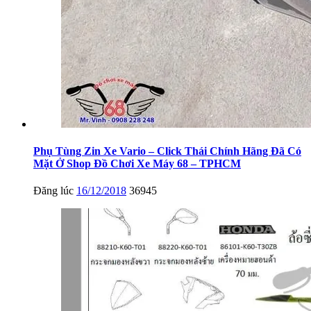
Phụ Tùng Zin Xe Vario – Click Thái Chính Hãng Đã Có
Mặt Ở Shop Đồ Chơi Xe Máy 68 – TPHCM
Đăng lúc
16/12/2018
36945