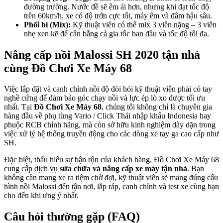
đường trường. Nước đề sẽ êm ái hơn, nhưng khi đạt tốc độ
trên 60km/h, xe có độ trớn cực tốt, máy êm và đâm hậu sâu.
Phối bi (Mix):
Kỹ thuật viên có thể mix 3 viên nặng – 3 viên
nhẹ xen kẽ để cân bằng cả gia tốc ban đầu và tốc độ tối đa.
Nâng cấp nồi Malossi SH 2020 tận nhà
cùng Đồ Chơi Xe Máy 68
Việc lắp đặt và canh chỉnh nồi độ đòi hỏi kỹ thuật viên phải có tay
nghề cứng để đảm bảo góc chạy nồi và lực ép lò xo được tối ưu
nhất. Tại
Đồ Chơi Xe Máy 68
, chúng tôi không chỉ là chuyên gia
hàng đầu về phụ tùng Vario / Click Thái nhập khẩu Indonesia hay
phuộc RCB chính hãng, mà còn sở hữu kinh nghiệm dày dặn trong
việc xử lý hệ thống truyền động cho các dòng xe tay ga cao cấp như
SH.
Đặc biệt, thấu hiểu sự bận rộn của khách hàng, Đồ Chơi Xe Máy 68
cung cấp dịch vụ
sửa chữa và nâng cấp xe máy tận nhà
. Bạn
không cần mang xe ra tiệm chờ đợi, kỹ thuật viên sẽ mang đúng cấu
hình nồi Malossi đến tận nơi, lắp ráp, canh chỉnh và test xe cùng bạn
cho đến khi ưng ý nhất.
Câu hỏi thường gặp (FAQ)