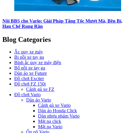
Nồi BBS cho Vario: Giải Pháp Tăng Tốc Mượt Mà, Bền Bỉ,
Hạn Chế Rung Rần
Blog Categories
Ắc quy xe máy
Bi nồi xe tay ga
Bình ắc quy xe máy điện
Bố nồi xe tay ga
Dàn áo xe Future
Đồ chơi Exciter
Đồ chơi FZ 150i
Cánh gà xe FZ
Đồ chơi Vario
Dàn áo Vario
Cánh gà xe Vario
Dàn áo Honda Click
Dàn nhựa nhám Vario
Mặt nạ click
Mặt nạ Vario
Ốp pô Vario