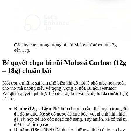
Các tùy chọn trọng lượng bi nồi Malossi Carbon từ 12g
đến 18g.
Bí quyết chọn bi nồi Malossi Carbon (12g
– 18g) chuẩn bài
Một trong những sai lầm phổ biến khi độ nồi là phó mặc hoàn toàn
cho thợ mà không hiểu về trọng lượng bi nồi. Bi nồi (Variator
Weights) quyết định trực tiếp đến độ bốc và tốc độ tối đa (nước hậu)
của xe.
Bi nhẹ (12g – 14g):
Phù hợp cho nhu cầu di chuyển trong đô
thị đông đúc. Xe sẽ có nước đề cực bốc, vọt nhanh khi nhích
ga, rất hợp để leo dốc hoặc chở nặng. Tuy nhiên, xe có thể bị
dư tua ở tốc độ cao.
Bi nặng (16g – 18g):
Dành cho những ai thích đi tour, chạy