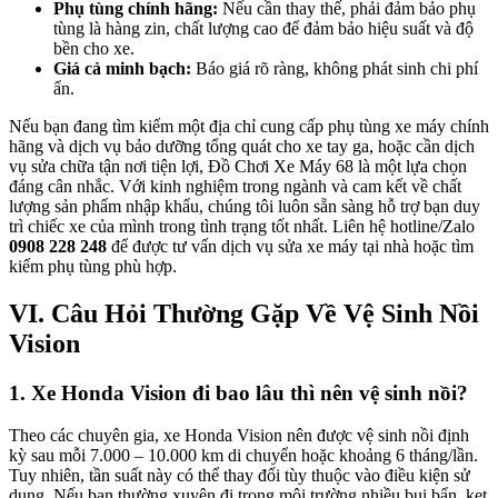
Phụ tùng chính hãng:
Nếu cần thay thế, phải đảm bảo phụ
tùng là hàng zin, chất lượng cao để đảm bảo hiệu suất và độ
bền cho xe.
Giá cả minh bạch:
Báo giá rõ ràng, không phát sinh chi phí
ẩn.
Nếu bạn đang tìm kiếm một địa chỉ cung cấp phụ tùng xe máy chính
hãng và dịch vụ bảo dưỡng tổng quát cho xe tay ga, hoặc cần dịch
vụ sửa chữa tận nơi tiện lợi, Đồ Chơi Xe Máy 68 là một lựa chọn
đáng cân nhắc. Với kinh nghiệm trong ngành và cam kết về chất
lượng sản phẩm nhập khẩu, chúng tôi luôn sẵn sàng hỗ trợ bạn duy
trì chiếc xe của mình trong tình trạng tốt nhất. Liên hệ hotline/Zalo
0908 228 248
để được tư vấn dịch vụ sửa xe máy tại nhà hoặc tìm
kiếm phụ tùng phù hợp.
VI. Câu Hỏi Thường Gặp Về Vệ Sinh Nồi
Vision
1. Xe Honda Vision đi bao lâu thì nên vệ sinh nồi?
Theo các chuyên gia, xe Honda Vision nên được vệ sinh nồi định
kỳ sau mỗi 7.000 – 10.000 km di chuyển hoặc khoảng 6 tháng/lần.
Tuy nhiên, tần suất này có thể thay đổi tùy thuộc vào điều kiện sử
dụng. Nếu bạn thường xuyên đi trong môi trường nhiều bụi bẩn, kẹt