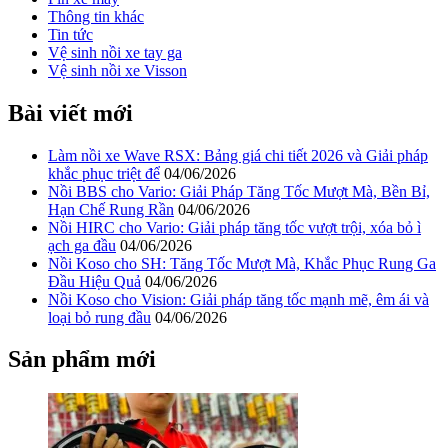
Thông tin khác
Tin tức
Vệ sinh nồi xe tay ga
Vệ sinh nồi xe Visson
Bài viết mới
Làm nồi xe Wave RSX: Bảng giá chi tiết 2026 và Giải pháp
khắc phục triệt để
04/06/2026
Nồi BBS cho Vario: Giải Pháp Tăng Tốc Mượt Mà, Bền Bỉ,
Hạn Chế Rung Rần
04/06/2026
Nồi HIRC cho Vario: Giải pháp tăng tốc vượt trội, xóa bỏ ì
ạch ga đầu
04/06/2026
Nồi Koso cho SH: Tăng Tốc Mượt Mà, Khắc Phục Rung Ga
Đầu Hiệu Quả
04/06/2026
Nồi Koso cho Vision: Giải pháp tăng tốc mạnh mẽ, êm ái và
loại bỏ rung đầu
04/06/2026
Sản phẩm mới