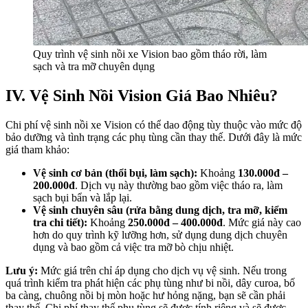
Quy trình vệ sinh nồi xe Vision bao gồm tháo rời, làm
sạch và tra mỡ chuyên dụng
IV. Vệ Sinh Nồi Vision Giá Bao Nhiêu?
Chi phí vệ sinh nồi xe Vision có thể dao động tùy thuộc vào mức độ
bảo dưỡng và tình trạng các phụ tùng cần thay thế. Dưới đây là mức
giá tham khảo:
Vệ sinh cơ bản (thổi bụi, làm sạch):
Khoảng
130.000đ –
200.000đ
. Dịch vụ này thường bao gồm việc tháo ra, làm
sạch bụi bẩn và lắp lại.
Vệ sinh chuyên sâu (rửa bằng dung dịch, tra mỡ, kiểm
tra chi tiết):
Khoảng
250.000đ – 400.000đ
. Mức giá này cao
hơn do quy trình kỹ lưỡng hơn, sử dụng dung dịch chuyên
dụng và bao gồm cả việc tra mỡ bò chịu nhiệt.
Lưu ý:
Mức giá trên chỉ áp dụng cho dịch vụ vệ sinh. Nếu trong
quá trình kiểm tra phát hiện các phụ tùng như bi nồi, dây curoa, bố
ba càng, chuông nồi bị mòn hoặc hư hỏng nặng, bạn sẽ cần phải
thay thế. Chi phí thay thế phụ tùng sẽ được tính riêng và sẽ được