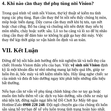
4. Khi nào cần thay thế phụ tùng nồi Vision?
Trong quá trình vệ sinh nồi Vision, thợ kỹ thuật sẽ kiểm tra tình
trạng các phụ tùng. Bạn cần thay thế bi nồi nếu thấy chúng bị mòn,
móp hoặc biến dạng. Dây curoa cần thay mới khi bị tưa, rạn nứt
hoặc chai cứng. Bố ba càng và chuông nồi nên được thay nếu bị
mòn nhiều, cháy hoặc xước sâu. Lò xo ba càng và lò xo đế bị nhão
cũng cần thay để đảm bảo xe không bị giật ga hay đúi máy. Việc
thay thế kịp thời giúp xe vận hành ổn định và an toàn.
VII. Kết Luận
Đừng để bộ nồi bẩn ảnh hưởng đến trải nghiệm lái và tuổi thọ của
chiếc Honda Vision thân yêu của bạn. Việc
vệ sinh nồi Vision
định
kỳ là một khoản đầu tư nhỏ nhưng mang lại hiệu quả lớn, giúp xe
luôn êm ái, bốc máy và tiết kiệm nhiên liệu. Hãy lắng nghe chiếc xe
của mình và đưa đi bảo dưỡng ngay khi phát hiện những dấu hiệu
bất thường.
Nếu bạn cần tư vấn về phụ tùng chính hãng cho xe tay ga hoặc
muốn tìm hiểu thêm về các dịch vụ bảo dưỡng, sửa chữa xe máy tại
nhà tiện lợi, đừng ngần ngại liên hệ Đồ Chơi Xe Máy 68 qua
Hotline/Zalo
0908 228 248
. Đội ngũ chuyên gia của chúng tôi luôn
sẵn sàng hỗ trợ bạn để xế yêu luôn trong tình trạng hoàn hảo nhất.