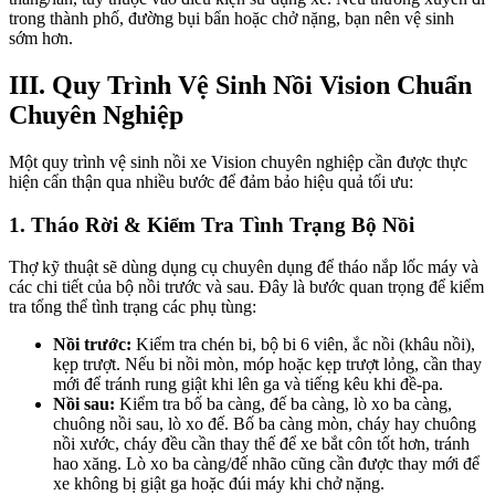
trong thành phố, đường bụi bẩn hoặc chở nặng, bạn nên vệ sinh
sớm hơn.
III. Quy Trình Vệ Sinh Nồi Vision Chuẩn
Chuyên Nghiệp
Một quy trình vệ sinh nồi xe Vision chuyên nghiệp cần được thực
hiện cẩn thận qua nhiều bước để đảm bảo hiệu quả tối ưu:
1. Tháo Rời & Kiểm Tra Tình Trạng Bộ Nồi
Thợ kỹ thuật sẽ dùng dụng cụ chuyên dụng để tháo nắp lốc máy và
các chi tiết của bộ nồi trước và sau. Đây là bước quan trọng để kiểm
tra tổng thể tình trạng các phụ tùng:
Nồi trước:
Kiểm tra chén bi, bộ bi 6 viên, ắc nồi (khâu nồi),
kẹp trượt. Nếu bi nồi mòn, móp hoặc kẹp trượt lỏng, cần thay
mới để tránh rung giật khi lên ga và tiếng kêu khi đề-pa.
Nồi sau:
Kiểm tra bố ba càng, đế ba càng, lò xo ba càng,
chuông nồi sau, lò xo đế. Bố ba càng mòn, cháy hay chuông
nồi xước, cháy đều cần thay thế để xe bắt côn tốt hơn, tránh
hao xăng. Lò xo ba càng/đế nhão cũng cần được thay mới để
xe không bị giật ga hoặc đúi máy khi chở nặng.