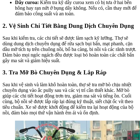
Dây curoa:
Kiểm tra kỹ dây curoa xem có bị tưa ở hai bên
hông hay rạn nứt ở bụng dây không. Nếu có, cần thay mới để
đảm bảo công suất và an toàn.
2. Vệ Sinh Chi Tiết Bằng Dung Dịch Chuyên Dụng
Sau khi kiểm tra, các chi tiết sẽ được làm sạch kỹ lưỡng. Thợ sẽ
dùng dung dịch chuyên dụng để rửa sạch bụi bẩn, mạt phanh, cặn
dầu mỡ tích tụ trên chuông nồi, bố ba càng, bi nồi và các rãnh trượt.
Đảm bảo mọi ngóc ngách đều được loại bỏ hoàn toàn các chất bẩn
gây ma sát và giảm hiệu suất.
3. Tra Mỡ Bò Chuyên Dụng & Lắp Ráp
Sau khi vệ sinh và làm khô hoàn toàn, thợ sẽ tra mỡ bò chịu nhiệt
chuyên dụng vào ắc pully sau và các vị trí cần thiết khác. Mỡ bò
giúp các chi tiết hoạt động trơn tru, giảm ma sát và tiếng ồn. Cuối
cùng, bộ nồi sẽ được lắp ráp lại đúng kỹ thuật, siết chặt ốc vít theo
tiêu chuẩn. Xe sẽ được khởi động để kiểm tra lại hoạt động của bộ
nồi, đảm bảo mọi thứ vận hành êm ái và ổn định.