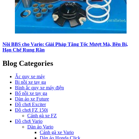
Nồi BBS cho Vario: Giải Pháp Tăng Tốc Mượt Mà, Bền Bỉ,
Hạn Chế Rung Rần
Blog Categories
Ắc quy xe máy
Bi nồi xe tay ga
Bình ắc quy xe máy điện
Bố nồi xe tay ga
Dàn áo xe Future
Đồ chơi Exciter
Đồ chơi FZ 150i
Cánh gà xe FZ
Đồ chơi Vario
Dàn áo Vario
Cánh gà xe Vario
Dàn áo Honda Click