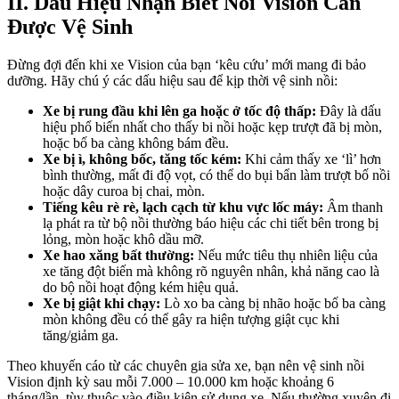
II. Dấu Hiệu Nhận Biết Nồi Vision Cần
Được Vệ Sinh
Đừng đợi đến khi xe Vision của bạn ‘kêu cứu’ mới mang đi bảo
dưỡng. Hãy chú ý các dấu hiệu sau để kịp thời vệ sinh nồi:
Xe bị rung đầu khi lên ga hoặc ở tốc độ thấp:
Đây là dấu
hiệu phổ biến nhất cho thấy bi nồi hoặc kẹp trượt đã bị mòn,
hoặc bố ba càng không bám đều.
Xe bị ì, không bốc, tăng tốc kém:
Khi cảm thấy xe ‘lì’ hơn
bình thường, mất đi độ vọt, có thể do bụi bẩn làm trượt bố nồi
hoặc dây curoa bị chai, mòn.
Tiếng kêu rè rè, lạch cạch từ khu vực lốc máy:
Âm thanh
lạ phát ra từ bộ nồi thường báo hiệu các chi tiết bên trong bị
lỏng, mòn hoặc khô dầu mỡ.
Xe hao xăng bất thường:
Nếu mức tiêu thụ nhiên liệu của
xe tăng đột biến mà không rõ nguyên nhân, khả năng cao là
do bộ nồi hoạt động kém hiệu quả.
Xe bị giật khi chạy:
Lò xo ba càng bị nhão hoặc bố ba càng
mòn không đều có thể gây ra hiện tượng giật cục khi
tăng/giảm ga.
Theo khuyến cáo từ các chuyên gia sửa xe, bạn nên vệ sinh nồi
Vision định kỳ sau mỗi 7.000 – 10.000 km hoặc khoảng 6
tháng/lần, tùy thuộc vào điều kiện sử dụng xe. Nếu thường xuyên đi