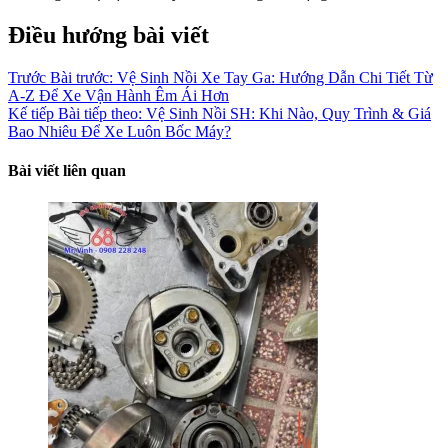
Điều hướng bài viết
Trước
Bài trước:
Vệ Sinh Nồi Xe Tay Ga: Hướng Dẫn Chi Tiết Từ
A-Z Để Xe Vận Hành Êm Ái Hơn
Kế tiếp
Bài tiếp theo:
Vệ Sinh Nồi SH: Khi Nào, Quy Trình & Giá
Bao Nhiêu Để Xe Luôn Bốc Máy?
Bài viết liên quan