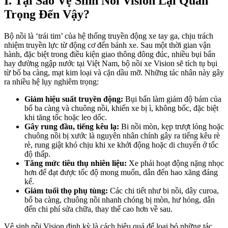
I. Tại Sao Vệ Sinh Nồi Vision Lại Quan
Trọng Đến Vậy?
Bộ nồi là ‘trái tim’ của hệ thống truyền động xe tay ga, chịu trách
nhiệm truyền lực từ động cơ đến bánh xe. Sau một thời gian vận
hành, đặc biệt trong điều kiện giao thông đông đúc, nhiều bụi bẩn
hay đường ngập nước tại Việt Nam, bộ nồi xe Vision sẽ tích tụ bụi
từ bố ba càng, mạt kim loại và cặn dầu mỡ. Những tác nhân này gây
ra nhiều hệ lụy nghiêm trọng:
Giảm hiệu suất truyền động:
Bụi bẩn làm giảm độ bám của
bố ba càng và chuông nồi, khiến xe bị ì, không bốc, đặc biệt
khi tăng tốc hoặc leo dốc.
Gây rung đầu, tiếng kêu lạ:
Bi nồi mòn, kẹp trượt lỏng hoặc
chuông nồi bị xước là nguyên nhân chính gây ra tiếng kêu rè
rè, rung giật khó chịu khi xe khởi động hoặc di chuyển ở tốc
độ thấp.
Tăng mức tiêu thụ nhiên liệu:
Xe phải hoạt động nặng nhọc
hơn để đạt được tốc độ mong muốn, dẫn đến hao xăng đáng
kể.
Giảm tuổi thọ phụ tùng:
Các chi tiết như bi nồi, dây curoa,
bố ba càng, chuông nồi nhanh chóng bị mòn, hư hỏng, dẫn
đến chi phí sửa chữa, thay thế cao hơn về sau.
Vệ sinh nồi Vision định kỳ là cách hiệu quả để loại bỏ những tác