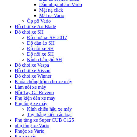
Dàn nhựa nhám Vario
Mặt nạ click
Mặt nạ Vario
Ốp pô Vario
Đồ chơi xe Ari Blade
Đồ chơi xe SH
Đồ chơi xe SH 2017
Độ dàn áo SH
Độ nồi xe SH
Độ nồi xe SH
Kính chắn gió SH
Đồ chơi xe Vespa
Đồ chơi xe Visson
Đồ chơi xe Winner
Khóa chống trộm cho xe máy
Làm nồi xe máy
Nồi Tay Ga Reveno
Phụ kiện đèn xe máy
Phụ tùng xe máy
Kính chiếu hậu xe máy
Tay thắng kiểu các loại
Phụ tùng xe Super CUB C125
phụ tùng xe Vario
Phuộc xe Vario
Pin xe máy