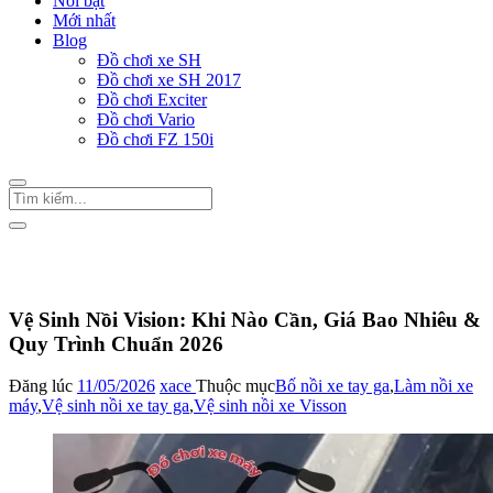
Nổi bật
Mới nhất
Blog
Đồ chơi xe SH
Đồ chơi xe SH 2017
Đồ chơi Exciter
Đồ chơi Vario
Đồ chơi FZ 150i
Trang Chủ
/
Bố nồi xe tay ga
Vệ Sinh Nồi Vision: Khi Nào Cần, Giá Bao Nhiêu &
Quy Trình Chuẩn 2026
Đăng lúc
11/05/2026
xace
Thuộc mục
Bố nồi xe tay ga
,
Làm nồi xe
máy
,
Vệ sinh nồi xe tay ga
,
Vệ sinh nồi xe Visson