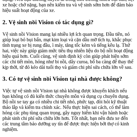
xe hoặc chở nặng, bạn nên kiểm tra và vệ sinh sớm hơn để đảm bảo
hiệu suất hoạt động của xe.
2. Vệ sinh nồi Vision có tác dụng gì?
Vệ sinh nồi Vision mang lại nhiều lợi ích quan trọng. Đầu tiên, nó
giúp loại bỏ bụi bẩn, mạt kim loại và cặn dầu mỡ tích tụ, khắc phục
tình trạng xe bị rung đầu, ì máy, tăng tốc kém và tiếng kêu lạ. Thứ
hai, việc này giúp giảm mức tiêu thụ nhiên liệu do bộ nồi hoạt động
hiệu quả hơn. Cuối cùng, vệ sinh định kỳ còn giúp phát hiện sớm
các chi tiết mòn, hỏng như bi nồi, dây curoa, bố ba càng để thay thế
kịp thời, từ đó kéo dài tuổi thọ và giảm chi phí sửa chữa lớn về sau.
3. Có tự vệ sinh nồi Vision tại nhà được không?
Việc tự vệ sinh nồi Vision tại nhà không được khuyến khích nếu
bạn không có đủ kiến thức chuyên môn và dụng cụ chuyên dụng.
Bộ nồi xe tay ga có nhiều chi tiết nhỏ, phức tạp, đòi hỏi kỹ thuật
tháo lắp và kiểm tra chính xác. Nếu thực hiện sai cách, có thể làm
hỏng các phụ tùng quan trọng, gây nguy hiểm khi vận hành hoặc
phát sinh chi phí sửa chữa lớn hơn. Tốt nhất, bạn nên đưa xe đến
các trung tâm bảo dưỡng uy tín để được thực hiện bởi thợ có kinh
nghiệm.