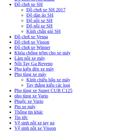
Đồ chơi xe SH
Đồ chơi xe SH 2017
Độ dàn áo SH
Độ nồi xe SH
Độ nồi xe SH
Kính chắn gió SH
Đồ chơi xe Vespa
Đồ chơi xe Visson
Đồ chơi xe Winner
Khóa chống trộm cho xe máy
Làm nồi xe máy
Nồi Tay Ga Reveno
Phụ kiện đèn xe máy
Phụ tùng xe máy
Kính chiếu hậu xe máy
Tay thắng kiểu các loại
Phụ tùng xe Super CUB C125
phụ tùng xe Vario
Phuộc xe Vario
Pin xe máy
Thông tin khác
Tin tức
Vệ sinh nồi xe tay ga
Vệ sinh nồi xe Visson