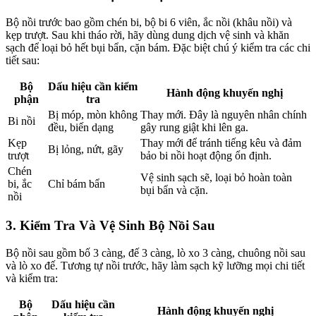
Bộ nồi trước bao gồm chén bi, bộ bi 6 viên, ắc nồi (khâu nồi) và
kẹp trượt. Sau khi tháo rời, hãy dùng dung dịch vệ sinh và khăn
sạch để loại bỏ hết bụi bẩn, cặn bám. Đặc biệt chú ý kiểm tra các chi
tiết sau:
Bộ
Dấu hiệu cần kiểm
Hành động khuyến nghị
phận
tra
Bị móp, mòn không
Thay mới. Đây là nguyên nhân chính
Bi nồi
đều, biến dạng
gây rung giật khi lên ga.
Kẹp
Thay mới để tránh tiếng kêu và đảm
Bị lỏng, nứt, gãy
trượt
bảo bi nồi hoạt động ổn định.
Chén
Vệ sinh sạch sẽ, loại bỏ hoàn toàn
bi, ắc
Chỉ bám bẩn
bụi bẩn và cặn.
nồi
3. Kiểm Tra Và Vệ Sinh Bộ Nồi Sau
Bộ nồi sau gồm bố 3 càng, đế 3 càng, lò xo 3 càng, chuông nồi sau
và lò xo đế. Tương tự nồi trước, hãy làm sạch kỹ lưỡng mọi chi tiết
và kiểm tra:
Bộ
Dấu hiệu cần
Hành động khuyến nghị