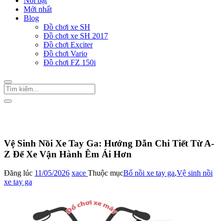
Nổi bật
Mới nhất
Blog
Đồ chơi xe SH
Đồ chơi xe SH 2017
Đồ chơi Exciter
Đồ chơi Vario
Đồ chơi FZ 150i
Trang Chủ
/
Bố nồi xe tay ga
Vệ Sinh Nồi Xe Tay Ga: Hướng Dẫn Chi Tiết Từ A-
Z Để Xe Vận Hành Êm Ái Hơn
Đăng lúc
11/05/2026
xace
Thuộc mục
Bố nồi xe tay ga
,
Vệ sinh nồi
xe tay ga