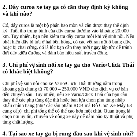
2. Dây curoa xe tay ga có cần thay định kỳ không
và khi nào?
Có, dây curoa là một bộ phận hao mòn và cần được thay thế định
kỳ. Tuổi thọ trung bình của dây curoa thường vào khoảng 20.000
km. Tuy nhiên, bạn nên kiểm tra dây curoa mỗi khi vệ sinh nồi. Nếu
phát hiện dây bị tưa ở hai bên hông, có các vết rạn nứt ở bụng dây,
hoặc bị chai cứng, đó là lúc bạn cần thay mới ngay lập tức để tránh
đứt dây giữa đường và đảm bảo hiệu suất truyền động.
3. Chi phí vệ sinh nồi xe tay ga cho Vario/Click Thái
có khác biệt không?
Chi phí vệ sinh nồi cho xe Vario/Click Thái thường nằm trong
khoảng giá chung từ 70.000 – 250.000 VNĐ cho dịch vụ cơ bản
đến chuyên sâu. Tuy nhiên, nếu xe Vario/Click Thái của bạn cần
thay thế các phụ tùng đặc thù hoặc bạn lựa chọn phụ tùng nhập
khẩu chính hãng (như các sản phẩm RCB mà Đồ Chơi Xe Máy 68
cung cấp), chi phí tổng thể có thể cao hơn một chút. Quan trọng là
chọn nơi uy tín, chuyên về dòng xe này để đảm bảo kỹ thuật và phụ
tùng chất lượng.
4. Tại sao xe tay ga bị rung đầu sau khi vệ sinh nồi?