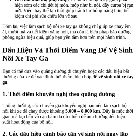
hiện sớm các chi tiết bị mòn, móp như bi nồi, dây curoa bị rạn
nứt. Việc thay thế kịp thời giúp tránh hư hỏng nặng hơn, tiết
kiệm chi phí sửa chữa lớn về sau.
Tóm lại, việc làm sạch bộ nồi xe tay ga không chỉ giúp xe chạy êm
ái, mượt mà và tiết kiệm xăng hơn, mà còn là biện pháp bảo dưỡng
phòng ngừa hiệu quả, giúp bạn yên tâm hơn trên mọi hành trình.
Dấu Hiệu Và Thời Điểm Vàng Để Vệ Sinh
Nồi Xe Tay Ga
Bạn có thể dựa vào quãng đường di chuyển hoặc các dấu hiệu bất
thường của xe để xác định thời điểm thích hợp để
vệ sinh nồi xe tay
ga
.
1. Thời điểm khuyến nghị theo quãng đường
Thông thường, các chuyên gia khuyến nghị bạn nên làm sạch bộ
nồi khi xe đã chạy được khoảng
5.000 – 8.000 km
. Đây là mốc thời
gian mà bụi bẩn và cặn bám đã đủ nhiều để ảnh hưởng đến hiệu
suất hoạt động của bộ nồi.
2. Các dấu hiệu cảnh báo cần vệ sinh nồi ngay lập