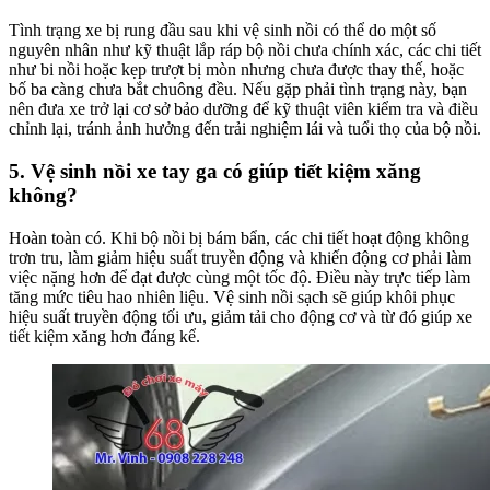
Tình trạng xe bị rung đầu sau khi vệ sinh nồi có thể do một số
nguyên nhân như kỹ thuật lắp ráp bộ nồi chưa chính xác, các chi tiết
như bi nồi hoặc kẹp trượt bị mòn nhưng chưa được thay thế, hoặc
bố ba càng chưa bắt chuông đều. Nếu gặp phải tình trạng này, bạn
nên đưa xe trở lại cơ sở bảo dưỡng để kỹ thuật viên kiểm tra và điều
chỉnh lại, tránh ảnh hưởng đến trải nghiệm lái và tuổi thọ của bộ nồi.
5. Vệ sinh nồi xe tay ga có giúp tiết kiệm xăng
không?
Hoàn toàn có. Khi bộ nồi bị bám bẩn, các chi tiết hoạt động không
trơn tru, làm giảm hiệu suất truyền động và khiến động cơ phải làm
việc nặng hơn để đạt được cùng một tốc độ. Điều này trực tiếp làm
tăng mức tiêu hao nhiên liệu. Vệ sinh nồi sạch sẽ giúp khôi phục
hiệu suất truyền động tối ưu, giảm tải cho động cơ và từ đó giúp xe
tiết kiệm xăng hơn đáng kể.