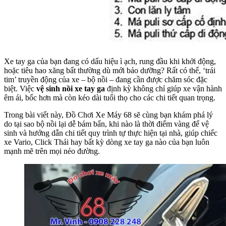
Xe tay ga của bạn đang có dấu hiệu ì ạch, rung đầu khi khởi động,
hoặc tiêu hao xăng bất thường dù mới bảo dưỡng? Rất có thể, ‘trái
tim’ truyền động của xe – bộ nồi – đang cần được chăm sóc đặc
biệt. Việc
vệ sinh nồi xe tay ga
định kỳ không chỉ giúp xe vận hành
êm ái, bốc hơn mà còn kéo dài tuổi thọ cho các chi tiết quan trọng.
Trong bài viết này, Đồ Chơi Xe Máy 68 sẽ cùng bạn khám phá lý
do tại sao bộ nồi lại dễ bám bẩn, khi nào là thời điểm vàng để vệ
sinh và hướng dẫn chi tiết quy trình tự thực hiện tại nhà, giúp chiếc
xe Vario, Click Thái hay bất kỳ dòng xe tay ga nào của bạn luôn
mạnh mẽ trên mọi nẻo đường.