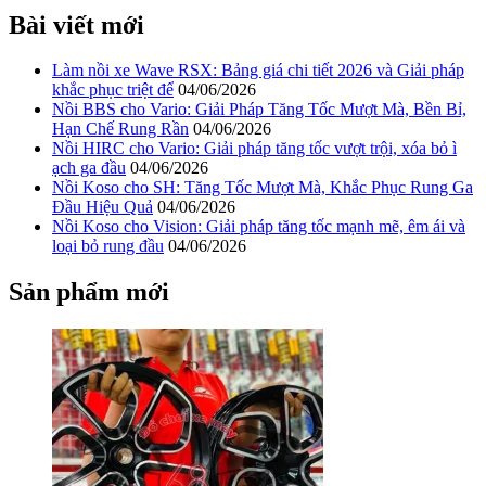
Bài viết mới
Làm nồi xe Wave RSX: Bảng giá chi tiết 2026 và Giải pháp
khắc phục triệt để
04/06/2026
Nồi BBS cho Vario: Giải Pháp Tăng Tốc Mượt Mà, Bền Bỉ,
Hạn Chế Rung Rần
04/06/2026
Nồi HIRC cho Vario: Giải pháp tăng tốc vượt trội, xóa bỏ ì
ạch ga đầu
04/06/2026
Nồi Koso cho SH: Tăng Tốc Mượt Mà, Khắc Phục Rung Ga
Đầu Hiệu Quả
04/06/2026
Nồi Koso cho Vision: Giải pháp tăng tốc mạnh mẽ, êm ái và
loại bỏ rung đầu
04/06/2026
Sản phẩm mới