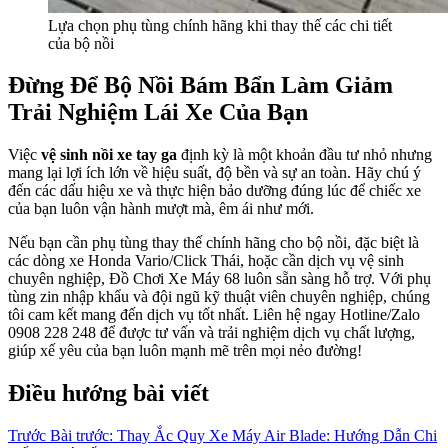
Lựa chọn phụ tùng chính hãng khi thay thế các chi tiết
của bộ nồi
Đừng Để Bộ Nồi Bám Bẩn Làm Giảm
Trải Nghiệm Lái Xe Của Bạn
Việc
vệ sinh nồi xe tay ga
định kỳ là một khoản đầu tư nhỏ nhưng
mang lại lợi ích lớn về hiệu suất, độ bền và sự an toàn. Hãy chú ý
đến các dấu hiệu xe và thực hiện bảo dưỡng đúng lúc để chiếc xe
của bạn luôn vận hành mượt mà, êm ái như mới.
Nếu bạn cần phụ tùng thay thế chính hãng cho bộ nồi, đặc biệt là
các dòng xe Honda Vario/Click Thái, hoặc cần dịch vụ vệ sinh
chuyên nghiệp, Đồ Chơi Xe Máy 68 luôn sẵn sàng hỗ trợ. Với phụ
tùng zin nhập khẩu và đội ngũ kỹ thuật viên chuyên nghiệp, chúng
tôi cam kết mang đến dịch vụ tốt nhất. Liên hệ ngay Hotline/Zalo
0908 228 248 để được tư vấn và trải nghiệm dịch vụ chất lượng,
giúp xế yêu của bạn luôn mạnh mẽ trên mọi nẻo đường!
Điều hướng bài viết
Trước
Bài trước:
Thay Ắc Quy Xe Máy Air Blade: Hướng Dẫn Chi