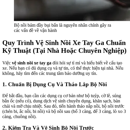
Bộ nồi bám đầy bụi bẩn là nguyên nhân chính gây ra
các vấn đề về vận hành
Quy Trình Vệ Sinh Nồi Xe Tay Ga Chuẩn
Kỹ Thuật (Tại Nhà Hoặc Chuyên Nghiệp)
Việc
vệ sinh nồi xe tay ga
đòi hỏi sự tỉ mỉ và hiểu biết về cấu tạo
xe. Nếu bạn có đủ dụng cụ và tự tin, có thể thực hiện tại nhà. Nếu
không, hãy tìm đến các trung tâm bảo dưỡng uy tín.
1. Chuẩn Bị Dụng Cụ Và Tháo Lắp Bộ Nồi
Để bắt đầu, bạn cần các dụng cụ cơ bản như bộ tuýp, cờ lê, súng
bắn ốc (nếu có), dung dịch vệ sinh chuyên dụng, khăn sạch, bàn
chải và mỡ chịu nhiệt. Sau đó, tiến hành tháo nắp nồi, bộ nồi trước
(chén bi, ắc nồi, bi nồi) và bộ nồi sau (bố 3 càng, đế 3 càng, lò xo 3
càng, chuông nồi).
2. Kiểm Tra Và Vệ Sinh Bộ Nồi Trước