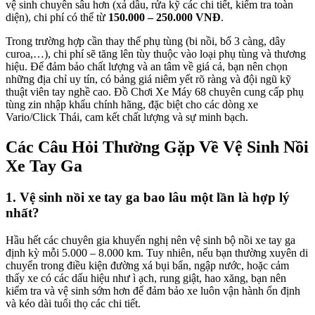
vệ sinh chuyên sâu hơn (xả dầu, rửa kỹ các chi tiết, kiểm tra toàn
diện), chi phí có thể từ
150.000 – 250.000 VNĐ
.
Trong trường hợp cần thay thế phụ tùng (bi nồi, bố 3 càng, dây
curoa,…), chi phí sẽ tăng lên tùy thuộc vào loại phụ tùng và thương
hiệu. Để đảm bảo chất lượng và an tâm về giá cả, bạn nên chọn
những địa chỉ uy tín, có bảng giá niêm yết rõ ràng và đội ngũ kỹ
thuật viên tay nghề cao. Đồ Chơi Xe Máy 68 chuyên cung cấp phụ
tùng zin nhập khẩu chính hãng, đặc biệt cho các dòng xe
Vario/Click Thái, cam kết chất lượng và sự minh bạch.
Các Câu Hỏi Thường Gặp Về Vệ Sinh Nồi
Xe Tay Ga
1. Vệ sinh nồi xe tay ga bao lâu một lần là hợp lý
nhất?
Hầu hết các chuyên gia khuyến nghị nên vệ sinh bộ nồi xe tay ga
định kỳ mỗi 5.000 – 8.000 km. Tuy nhiên, nếu bạn thường xuyên di
chuyển trong điều kiện đường xá bụi bẩn, ngập nước, hoặc cảm
thấy xe có các dấu hiệu như ì ạch, rung giật, hao xăng, bạn nên
kiểm tra và vệ sinh sớm hơn để đảm bảo xe luôn vận hành ổn định
và kéo dài tuổi thọ các chi tiết.