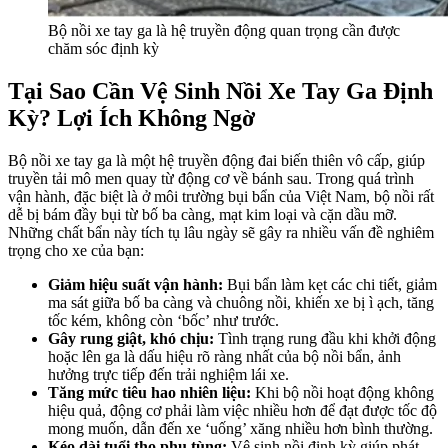
Bộ nồi xe tay ga là hệ truyền động quan trọng cần được
chăm sóc định kỳ
Tại Sao Cần Vệ Sinh Nồi Xe Tay Ga Định
Kỳ? Lợi Ích Không Ngờ
Bộ nồi xe tay ga là một hệ truyền động đai biến thiên vô cấp, giúp
truyền tải mô men quay từ động cơ về bánh sau. Trong quá trình
vận hành, đặc biệt là ở môi trường bụi bẩn của Việt Nam, bộ nồi rất
dễ bị bám đầy bụi từ bố ba càng, mạt kim loại và cặn dầu mỡ.
Những chất bẩn này tích tụ lâu ngày sẽ gây ra nhiều vấn đề nghiêm
trọng cho xe của bạn:
Giảm hiệu suất vận hành:
Bụi bẩn làm kẹt các chi tiết, giảm
ma sát giữa bố ba càng và chuông nồi, khiến xe bị ì ạch, tăng
tốc kém, không còn ‘bốc’ như trước.
Gây rung giật, khó chịu:
Tình trạng rung đầu khi khởi động
hoặc lên ga là dấu hiệu rõ ràng nhất của bộ nồi bẩn, ảnh
hưởng trực tiếp đến trải nghiệm lái xe.
Tăng mức tiêu hao nhiên liệu:
Khi bộ nồi hoạt động không
hiệu quả, động cơ phải làm việc nhiều hơn để đạt được tốc độ
mong muốn, dẫn đến xe ‘uống’ xăng nhiều hơn bình thường.
Kéo dài tuổi thọ phụ tùng:
Vệ sinh nồi định kỳ giúp phát