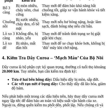
phận
kiểm tra
Bị mòn nhiều,
Thay mới để đảm bảo khả năng bắt
Bố 3
cháy xém, chai
chuông tốt, giúp xe vận hành khỏe và tiết
càng
cứng
kiệm xăng.
Bị xước nhiều,
Chuông
Thay mới nếu hư hỏng nặng, hoặc làm
cháy đen, rỗ bề
nồi
sạch, đánh bóng nhẹ nếu chỉ bẩn.
mặt
Lò xo 3
Không đều, bị
Thay mới để tránh tình trạng xe bị giật
càng
nhão, yếu
giật khi chạy.
Lò xo
Bị nhão, mất
Thay mới để xe chạy khỏe hơn, không bị
đế
đàn hồi
‘đúi’ máy khi chở nặng.
4. Kiểm Tra Dây Curoa – ‘Mạch Máu’ Của Bộ Nồi
Dây curoa là bộ phận cực kỳ quan trọng, thường có tuổi thọ khoảng
20.000 km
. Tuy nhiên, bạn cần kiểm tra định kỳ:
Tưa ở hai bên hông dây:
Dấu hiệu dây bị mòn, sắp đứt.
Các vết rạn nứt ở bụng dây:
Cho thấy dây đã lão hóa, giảm
độ bám.
Nếu phát hiện một trong các dấu hiệu trên, hãy thay dây curoa mới
ngay lập tức để đảm bảo an toàn và hiệu suất vận hành của xe.
Ngoài ra, đừng quên kiểm tra phốt dên, phốt láp. Nếu chúng cũ và