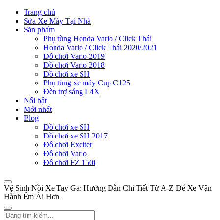
Trang chủ
Sửa Xe Máy Tại Nhà
Sản phẩm
Phụ tùng Honda Vario / Click Thái
Honda Vario / Click Thái 2020/2021
Đồ chơi Vario 2019
Đồ chơi Vario 2018
Đồ chơi xe SH
Phụ tùng xe máy Cup C125
Đèn trợ sáng L4X
Nổi bật
Mới nhất
Blog
Đồ chơi xe SH
Đồ chơi xe SH 2017
Đồ chơi Exciter
Đồ chơi Vario
Đồ chơi FZ 150i
Vệ Sinh Nồi Xe Tay Ga: Hướng Dẫn Chi Tiết Từ A-Z Để Xe Vận
Hành Êm Ái Hơn