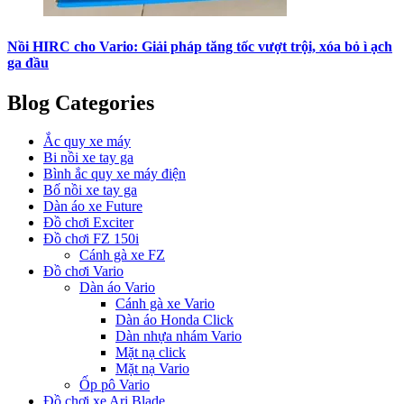
Nồi HIRC cho Vario: Giải pháp tăng tốc vượt trội, xóa bỏ ì ạch
ga đầu
Blog Categories
Ắc quy xe máy
Bi nồi xe tay ga
Bình ắc quy xe máy điện
Bố nồi xe tay ga
Dàn áo xe Future
Đồ chơi Exciter
Đồ chơi FZ 150i
Cánh gà xe FZ
Đồ chơi Vario
Dàn áo Vario
Cánh gà xe Vario
Dàn áo Honda Click
Dàn nhựa nhám Vario
Mặt nạ click
Mặt nạ Vario
Ốp pô Vario
Đồ chơi xe Ari Blade