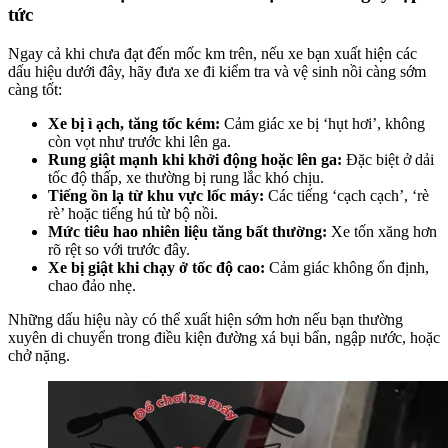
tức
Ngay cả khi chưa đạt đến mốc km trên, nếu xe bạn xuất hiện các
dấu hiệu dưới đây, hãy đưa xe đi kiểm tra và vệ sinh nồi càng sớm
càng tốt:
Xe bị ì ạch, tăng tốc kém:
Cảm giác xe bị ‘hụt hơi’, không
còn vọt như trước khi lên ga.
Rung giật mạnh khi khởi động hoặc lên ga:
Đặc biệt ở dải
tốc độ thấp, xe thường bị rung lắc khó chịu.
Tiếng ồn lạ từ khu vực lốc máy:
Các tiếng ‘cạch cạch’, ‘rè
rè’ hoặc tiếng hú từ bộ nồi.
Mức tiêu hao nhiên liệu tăng bất thường:
Xe tốn xăng hơn
rõ rệt so với trước đây.
Xe bị giật khi chạy ở tốc độ cao:
Cảm giác không ổn định,
chao đảo nhẹ.
Những dấu hiệu này có thể xuất hiện sớm hơn nếu bạn thường
xuyên di chuyển trong điều kiện đường xá bụi bẩn, ngập nước, hoặc
chở nặng.