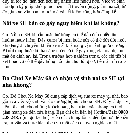
duy trì tốc độ, dẫn đến tiêu thụ nhiên liệu nhiều hơn. Việc vệ sinh
nồi định kỳ giúp khôi phục hiệu suất truyền động, giảm ma sát, từ
đó giúp xe vận hành mượt mà và tiết kiệm xăng hơn đáng kể.
Nồi xe SH bẩn có gây nguy hiểm khi lái không?
Có. Nồi xe SH bị bẩn hoặc hư hỏng có thể dẫn đến nhiều tình
huống nguy hiểm. Dây curoa bị mòn hoặc nứt có thể đứt đột ngột
khi đang di chuyển, khiến xe mất khả năng vận hành giữa đường.
Bi nồi móp hoặc bố ba càng cháy có thể gây rung giật mạnh, làm
mất ổn định tay lái. Trong trường hợp nghiêm trọng, các chi tiết bị
kẹt hoặc vỡ có thể gây hỏng hóc lớn cho động cơ, tiềm ẩn rủi ro tai
nạn.
Đồ Chơi Xe Máy 68 có nhận vệ sinh nồi xe SH tại
nhà không?
Có, Đồ Chơi Xe Máy 68 cung cấp dịch vụ sửa xe máy tại nhà, bao
gồm cả việc vệ sinh và bảo dưỡng bộ nồi cho xe SH. Đây là dịch vụ
tiện lợi dành cho những khách hàng bận rộn hoặc không có thời
gian mang xe đến cửa hàng. Bạn chỉ cần liên hệ Hotline/Zalo
0908
228 248
, đội ngũ kỹ thuật viên của chúng tôi sẽ đến tận nơi để kiểm
tra, tư vấn và thực hiện dịch vụ một cách chuyên nghiệp nhất.