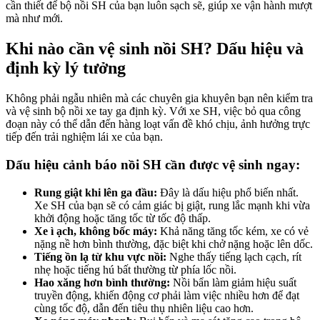
cần thiết để bộ nồi SH của bạn luôn sạch sẽ, giúp xe vận hành mượt
mà như mới.
Khi nào cần vệ sinh nồi SH? Dấu hiệu và
định kỳ lý tưởng
Không phải ngẫu nhiên mà các chuyên gia khuyên bạn nên kiểm tra
và vệ sinh bộ nồi xe tay ga định kỳ. Với xe SH, việc bỏ qua công
đoạn này có thể dẫn đến hàng loạt vấn đề khó chịu, ảnh hưởng trực
tiếp đến trải nghiệm lái xe của bạn.
Dấu hiệu cảnh báo nồi SH cần được vệ sinh ngay:
Rung giật khi lên ga đầu:
Đây là dấu hiệu phổ biến nhất.
Xe SH của bạn sẽ có cảm giác bị giật, rung lắc mạnh khi vừa
khởi động hoặc tăng tốc từ tốc độ thấp.
Xe ì ạch, không bốc máy:
Khả năng tăng tốc kém, xe có vẻ
nặng nề hơn bình thường, đặc biệt khi chở nặng hoặc lên dốc.
Tiếng ồn lạ từ khu vực nồi:
Nghe thấy tiếng lạch cạch, rít
nhẹ hoặc tiếng hú bất thường từ phía lốc nồi.
Hao xăng hơn bình thường:
Nồi bẩn làm giảm hiệu suất
truyền động, khiến động cơ phải làm việc nhiều hơn để đạt
cùng tốc độ, dẫn đến tiêu thụ nhiên liệu cao hơn.