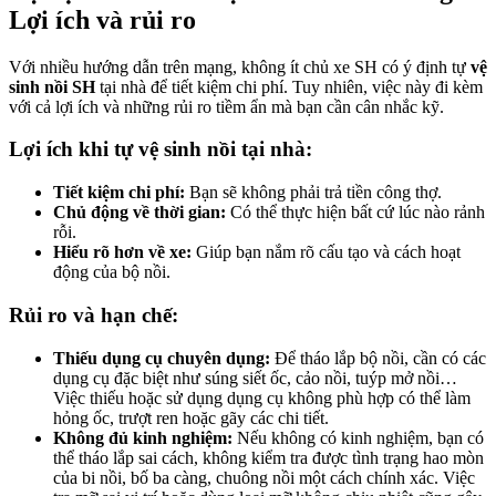
Lợi ích và rủi ro
Với nhiều hướng dẫn trên mạng, không ít chủ xe SH có ý định tự
vệ
sinh nồi SH
tại nhà để tiết kiệm chi phí. Tuy nhiên, việc này đi kèm
với cả lợi ích và những rủi ro tiềm ẩn mà bạn cần cân nhắc kỹ.
Lợi ích khi tự vệ sinh nồi tại nhà:
Tiết kiệm chi phí:
Bạn sẽ không phải trả tiền công thợ.
Chủ động về thời gian:
Có thể thực hiện bất cứ lúc nào rảnh
rỗi.
Hiểu rõ hơn về xe:
Giúp bạn nắm rõ cấu tạo và cách hoạt
động của bộ nồi.
Rủi ro và hạn chế:
Thiếu dụng cụ chuyên dụng:
Để tháo lắp bộ nồi, cần có các
dụng cụ đặc biệt như súng siết ốc, cảo nồi, tuýp mở nồi…
Việc thiếu hoặc sử dụng dụng cụ không phù hợp có thể làm
hỏng ốc, trượt ren hoặc gãy các chi tiết.
Không đủ kinh nghiệm:
Nếu không có kinh nghiệm, bạn có
thể tháo lắp sai cách, không kiểm tra được tình trạng hao mòn
của bi nồi, bố ba càng, chuông nồi một cách chính xác. Việc