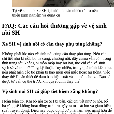
Tự vệ sinh nồi xe SH tại nhà tiềm ẩn nhiều rủi ro nếu
thiếu kinh nghiệm và dụng cụ
FAQ: Các câu hỏi thường gặp về vệ sinh
nồi SH
Xe SH vệ sinh nồi có cần thay phụ tùng không?
Không phải lúc nào vệ sinh nồi cũng cần thay phụ tùng. Nếu các
chi tiết như bi nồi, bố ba càng, chuông nồi, dây curoa vẫn còn trong
tình trạng tốt, không bị mòn móp hay hư hại, thợ chỉ cần vệ sinh
sạch sẽ và tra mỡ đúng kỹ thuật. Tuy nhiên, trong quá trình kiểm tra,
nếu phát hiện các bộ phận bị hao mòn quá mức hoặc hư hỏng, việc
thay thế là cần thiết để đảm bảo hiệu suất và an toàn cho xe. Bạn sẽ
được tư vấn cụ thể trước khi quyết định thay thế.
Vệ sinh nồi SH có giúp tiết kiệm xăng không?
Hoàn toàn có. Khi bộ nồi xe SH bị bẩn, các chi tiết như bi nồi, bố
ba càng sẽ không hoạt động trơn tru, gây ra ma sát lớn và giảm hiệu
suất truyền động. Điều này buộc động cơ phải làm việc nặng hơn để