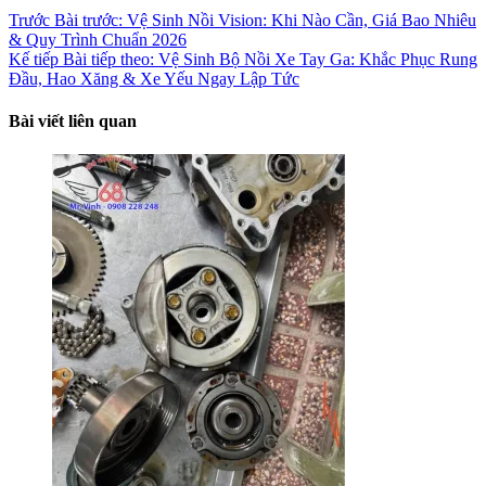
Trước
Bài trước:
Vệ Sinh Nồi Vision: Khi Nào Cần, Giá Bao Nhiêu
& Quy Trình Chuẩn 2026
Kế tiếp
Bài tiếp theo:
Vệ Sinh Bộ Nồi Xe Tay Ga: Khắc Phục Rung
Đầu, Hao Xăng & Xe Yếu Ngay Lập Tức
Bài viết liên quan