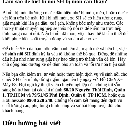
Làm sao để biết bi nồi SH bị mòn cần thay?
Bi nồi bị mòn thường có các dấu hiệu như bị móp, méo, hoặc có các
vết lõm trên bề mặt. Khi bi nồi mòn, xe SH sẽ có hiện tượng rung
giật mạnh khi lên ga đầu, xe ì ạch, không bốc máy như trước. Các
thợ kỹ thuật chuyên nghiệp sẽ tháo bộ nồi ra để kiểm tra trực tiếp
tình trạng của bi nồi. Nếu bi nồi đã mòn, việc thay thế là cần thiết để
khôi phục hiệu suất truyền động và sự êm ái cho xe.
Để chiếc SH của bạn luôn vận hành êm ái, mạnh mẽ và bền bỉ, việc
vệ sinh nồi SH
định kỳ là yếu tố không thể bỏ qua. Đừng để những
dấu hiệu nhỏ như rung giật hay hao xăng trở thành vấn đề lớn. Hãy
chủ động bảo dưỡng xe để đảm bảo an toàn và tối ưu hóa hiệu suất.
Nếu bạn cần kiểm tra, tư vấn hoặc thực hiện dịch vụ vệ sinh nồi cho
chiếc SH của mình, đừng ngần ngại liên hệ ngay với Đồ Chơi Xe
Máy 68. Đội ngũ kỹ thuật viên chuyên nghiệp của chúng tôi sẵn
sàng hỗ trợ bạn tại các chi nhánh
68/20 Nguyễn Thái Bình, Quận
1, TP.HCM
và
79/51/45 Phú Định, Quận 8, TP.HCM
, hoặc qua
Hotline/Zalo
0908 228 248
. Chúng tôi cam kết mang đến dịch vụ
chất lượng cao, phụ tùng chính hãng và sự hài lòng tuyệt đối cho
khách hàng.
Điều hướng bài viết