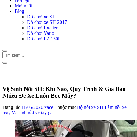
Nổi bật
Mới nhất
Blog
Đồ chơi xe SH
Đồ chơi xe SH 2017
Đồ chơi Exciter
Đồ chơi Vario
Đồ chơi FZ 150i
Trang Chủ
/
Đồ chơi xe SH
Độ nồi xe SH
Vệ Sinh Nồi SH: Khi Nào, Quy Trình & Giá Bao
Nhiêu Để Xe Luôn Bốc Máy?
Đăng lúc
11/05/2026
xace
Thuộc mục
Độ nồi xe SH
,
Làm nồi xe
máy
,
Vệ sinh nồi xe tay ga