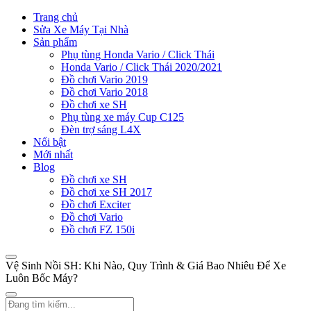
Trang chủ
Sửa Xe Máy Tại Nhà
Sản phẩm
Phụ tùng Honda Vario / Click Thái
Honda Vario / Click Thái 2020/2021
Đồ chơi Vario 2019
Đồ chơi Vario 2018
Đồ chơi xe SH
Phụ tùng xe máy Cup C125
Đèn trợ sáng L4X
Nổi bật
Mới nhất
Blog
Đồ chơi xe SH
Đồ chơi xe SH 2017
Đồ chơi Exciter
Đồ chơi Vario
Đồ chơi FZ 150i
Vệ Sinh Nồi SH: Khi Nào, Quy Trình & Giá Bao Nhiêu Để Xe
Luôn Bốc Máy?