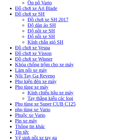
Ốp pô Vario
Đồ chơi xe Ari Blade
Đồ chơi xe SH
Đồ chơi xe SH 2017
Độ dàn áo SH
Độ nồi xe SH
Độ nồi xe SH
Kính chắn gió SH
Đồ chơi xe Vespa
Đồ chơi xe Visson
Đồ chơi xe Winner
Khóa chống trộm cho xe máy
Làm nồi xe máy
Nồi Tay Ga Reveno
Phụ kiện đèn xe máy
Phụ tùng xe máy
Kính chiếu hậu xe máy
Tay thắng kiểu các loại
Phụ tùng xe Super CUB C125
phụ tùng xe Vario
Phuộc xe Vario
Pin xe máy
Thông tin khác
Tin tức
Vệ sinh nồi xe tay ga