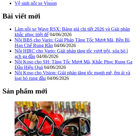
Vệ sinh nồi xe Visson
Bài viết mới
Làm nồi xe Wave RSX: Bảng giá chi tiết 2026 và Giải pháp
khắc phục triệt để
04/06/2026
Nồi BBS cho Vario: Giải Pháp Tăng Tốc Mượt Mà, Bền Bỉ,
Hạn Chế Rung Rần
04/06/2026
Nồi HIRC cho Vario: Giải pháp tăng tốc vượt trội, xóa bỏ ì
ạch ga đầu
04/06/2026
Nồi Koso cho SH: Tăng Tốc Mượt Mà, Khắc Phục Rung Ga
Đầu Hiệu Quả
04/06/2026
Nồi Koso cho Vision: Giải pháp tăng tốc mạnh mẽ, êm ái và
loại bỏ rung đầu
04/06/2026
Sản phẩm mới