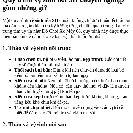
gồm những gì?
Một quy trình
vệ sinh nồi SH
chuẩn không chỉ đơn thuần là thổi bụi
mà còn bao gồm kiểm tra kỹ lưỡng từng chi tiết quan trọng. Tại các
trung tâm uy tín như Đồ Chơi Xe Máy 68, quy trình này được thực
hiện bài bản để đảm bảo xe bạn vận hành tối ưu nhất:
1. Tháo và vệ sinh nồi trước
Tháo chén bi, bộ bi 6 viên, ắc nồi, kẹp trượt:
Các chi tiết
này sẽ được tháo rời hoàn toàn.
Thổi sạch bụi bẩn:
Dùng khí nén chuyên dụng để loại bỏ
toàn bộ bụi bẩn, mạt sắt tích tụ lâu ngày.
Kiểm tra bi nồi:
Xem bi nồi có bị móp, méo, hoặc hao mòn
không đều không. Nếu có, cần thay thế mới vì đây là nguyên
nhân chính gây rung giật khi lên ga.
Kiểm tra kẹp trượt:
Đảm bảo kẹp trượt không bị lỏng, tránh
tiếng kêu khó chịu khi đề-pa.
Tra mỡ chịu nhiệt:
Bôi mỡ chuyên dụng vào các vị trí cần
thiết để đảm bảo độ trơn tru và giảm ma sát.
2. Tháo và vệ sinh nồi sau