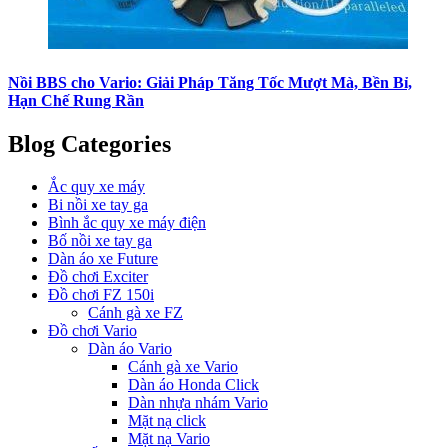
Nồi BBS cho Vario: Giải Pháp Tăng Tốc Mượt Mà, Bền Bỉ,
Hạn Chế Rung Rần
Blog Categories
Ắc quy xe máy
Bi nồi xe tay ga
Bình ắc quy xe máy điện
Bố nồi xe tay ga
Dàn áo xe Future
Đồ chơi Exciter
Đồ chơi FZ 150i
Cánh gà xe FZ
Đồ chơi Vario
Dàn áo Vario
Cánh gà xe Vario
Dàn áo Honda Click
Dàn nhựa nhám Vario
Mặt nạ click
Mặt nạ Vario