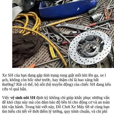
Xe SH của bạn đang gặp tình trạng rung giật mỗi khi lên ga, xe ì
ạch, không còn bốc như trước, hay thậm chí là hao xăng bất
thường? Rất có thể, bộ nồi (bộ truyền động) của chiếc SH đang kêu
cứu vì quá bẩn.
Việc
vệ sinh nồi SH
định kỳ không chỉ giúp khắc phục những vấn
đề khó chịu này mà còn đảm bảo độ bền bỉ cho động cơ và an toàn
khi vận hành. Trong bài viết này, Đồ Chơi Xe Máy 68 sẽ cùng bạn
tìm hiểu chi tiết về thời điểm lý tưởng, quy trình chuẩn, và chi phí