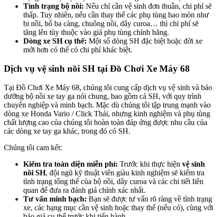
Tình trạng bộ nồi:
Nếu chỉ cần vệ sinh đơn thuần, chi phí sẽ
thấp. Tuy nhiên, nếu cần thay thế các phụ tùng hao mòn như
bi nồi, bố ba càng, chuông nồi, dây curoa… thì chi phí sẽ
tăng lên tùy thuộc vào giá phụ tùng chính hãng.
Dòng xe SH cụ thể:
Một số dòng SH đặc biệt hoặc đời xe
mới hơn có thể có chi phí khác biệt.
Dịch vụ vệ sinh nồi SH tại Đồ Chơi Xe Máy 68
Tại Đồ Chơi Xe Máy 68, chúng tôi cung cấp dịch vụ vệ sinh và bảo
dưỡng bộ nồi xe tay ga nói chung, bao gồm cả SH, với quy trình
chuyên nghiệp và minh bạch. Mặc dù chúng tôi tập trung mạnh vào
dòng xe Honda Vario / Click Thái, nhưng kinh nghiệm và phụ tùng
chất lượng cao của chúng tôi hoàn toàn đáp ứng được nhu cầu của
các dòng xe tay ga khác, trong đó có SH.
Chúng tôi cam kết:
Kiểm tra toàn diện miễn phí:
Trước khi thực hiện
vệ sinh
nồi SH
, đội ngũ kỹ thuật viên giàu kinh nghiệm sẽ kiểm tra
tình trạng tổng thể của bộ nồi, dây curoa và các chi tiết liên
quan để đưa ra đánh giá chính xác nhất.
Tư vấn minh bạch:
Bạn sẽ được tư vấn rõ ràng về tình trạng
xe, các hạng mục cần vệ sinh hoặc thay thế (nếu có), cùng với
báo giá cụ thể trước khi tiến hành.