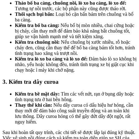
Tháo bố ba càng, chuông nồi, lò xo ba càng, lò xo đế:
Tương tự nồi trước, các bộ phận này cũng được tháo rời.
Thổi sạch bụi bẩn:
Loại bỏ cặn bẩn bám trên chuông và bố
ba càng.
Kiểm tra bố ba càng:
Nếu bố bị mòn nhiều, chai cứng hoặc
bị cháy, cần thay mới để đảm bảo khả năng bắt chuông tốt,
giúp xe vận hành mạnh mẽ và tiết kiệm xăng.
Kiểm tra chuông nồi:
Nếu chuông bị xước nhiều, rỗ hoặc
cháy đen, cũng cần thay thế để bố ba càng bám tốt hơn, tránh
tình trạng hao xăng và trượt nồi.
Kiểm tra lò xo ba càng và lò xo đế:
Đảm bảo lò xo không bị
nhão, yếu hoặc không đều, tránh tình trạng xe bị giật cục khi
chạy hoặc ì máy khi chở nặng.
3. Kiểm tra dây curoa
Kiểm tra bề mặt dây:
Tìm các vết nứt, rạn ở bụng dây hoặc
tình trạng tưa ở hai bên hông.
Thay thế khi cần:
Nếu dây curoa có dấu hiệu hư hỏng, cần
thay mới để đảm bảo công suất truyền động và an toàn khi
lưu thông. Dây curoa hỏng có thể gây đứt dây đột ngột, rất
nguy hiểm.
Sau khi hoàn tất quy trình, các chi tiết sẽ được lắp lại đúng kỹ thuật.
Việc vệ sinh nồi đúng cách và kiểm tra toàn diện giúp xe SH của