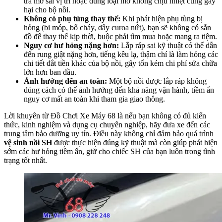
tra mỡ sai vị trí hoặc dùng loại mỡ không chịu nhiệt cũng gây
hại cho bộ nồi.
Không có phụ tùng thay thế:
Khi phát hiện phụ tùng bị
hỏng (bi móp, bố cháy, dây curoa nứt), bạn sẽ không có sẵn
đồ để thay thế kịp thời, buộc phải tìm mua hoặc mang ra tiệm.
Nguy cơ hư hỏng nặng hơn:
Lắp ráp sai kỹ thuật có thể dẫn
đến rung giật nặng hơn, tiếng kêu lạ, thậm chí là làm hỏng các
chi tiết đắt tiền khác của bộ nồi, gây tốn kém chi phí sửa chữa
lớn hơn ban đầu.
Ảnh hưởng đến an toàn:
Một bộ nồi được lắp ráp không
đúng cách có thể ảnh hưởng đến khả năng vận hành, tiềm ẩn
nguy cơ mất an toàn khi tham gia giao thông.
Lời khuyên từ Đồ Chơi Xe Máy 68 là nếu bạn không có đủ kiến
thức, kinh nghiệm và dụng cụ chuyên nghiệp, hãy đưa xe đến các
trung tâm bảo dưỡng uy tín. Điều này không chỉ đảm bảo quá trình
vệ sinh nồi SH
được thực hiện đúng kỹ thuật mà còn giúp phát hiện
sớm các hư hỏng tiềm ẩn, giữ cho chiếc SH của bạn luôn trong tình
trạng tốt nhất.