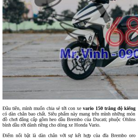
Đầu tiên, mình muốn chia sẻ tới con xe
vario 150 trắng độ kiểng
có dàn chân bao chất. Siêu phẩm này mang trên mình những món
đồ chơi đẳng cấp gồm heo dầu Brembo của Ducati; phuộc Ohlins
bình dầu rời dành riêng cho dòng xe Honda Vario.
Điểm nổi bật là dàn chân với sự kết hợp của đĩa Brembo oro