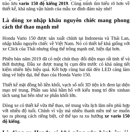
trào lưu
vario 150 độ kiểng 2019
. Cùng mình tìm hiểu rõ hơn về
thiết kế, khả năng vận hành của mẫu xe đình đám này nhé!
Là dòng xe nhập khẩu nguyên chiếc mang phong
cách thể thao mạnh mẽ
Honda Vario 150 được sản xuất chính tại Indonesia và Thái Lan,
nhập khẩu nguyên chiếc về Việt Nam. Nó có thiết kế khá giống với
xe Click của Thái nhưng tổng thể trông mạnh mẽ, hiện đại hơn.
Phiên bản năm 2019 đã có một chút thay đổi diện mạo rất tinh tế và
thời thượng. Đầu xe được trang bị cụm đèn trước có khả năng tiết
kiệm nhiên liệu hiệu quả. Kết hợp cùng hai dải đèn LED càng làm
tăng vẻ hiện đại, thể thao của Honda Vario 150.
Thiết kế mặt đồng hồ liền khối, vạch số nổi 3D tiện ích đem lại diện
mạo trẻ trung. Phần sau khá hầm hố với kiểu trang trí đèn xinhan
tách sang hai bên như xe phân khối lớn.
Dòng xe có thiết kế vừa thể thao, trẻ trung vừa lịch lãm nên phù hợp
với nhiều độ tuổi. Chính vì vậy mà nhiều thanh niên mê xe muốn
tạo ra phong cách riêng biệt, cứ thế tạo ra xu hướng
xe vario 150
độ kiểng
.