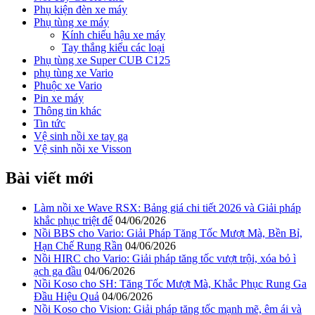
Phụ kiện đèn xe máy
Phụ tùng xe máy
Kính chiếu hậu xe máy
Tay thắng kiểu các loại
Phụ tùng xe Super CUB C125
phụ tùng xe Vario
Phuộc xe Vario
Pin xe máy
Thông tin khác
Tin tức
Vệ sinh nồi xe tay ga
Vệ sinh nồi xe Visson
Bài viết mới
Làm nồi xe Wave RSX: Bảng giá chi tiết 2026 và Giải pháp
khắc phục triệt để
04/06/2026
Nồi BBS cho Vario: Giải Pháp Tăng Tốc Mượt Mà, Bền Bỉ,
Hạn Chế Rung Rần
04/06/2026
Nồi HIRC cho Vario: Giải pháp tăng tốc vượt trội, xóa bỏ ì
ạch ga đầu
04/06/2026
Nồi Koso cho SH: Tăng Tốc Mượt Mà, Khắc Phục Rung Ga
Đầu Hiệu Quả
04/06/2026
Nồi Koso cho Vision: Giải pháp tăng tốc mạnh mẽ, êm ái và