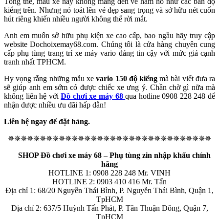
Tổng thể, mẫu xe này không mang đến vẻ hầm hố như các bản độ
kiểng trên. Nhưng nó toát lên vẻ đẹp sang trọng và sở hữu nét cuốn
hút riêng khiến nhiều người không thể rời mắt.
Anh em muốn sở hữu phụ kiện xe cao cấp, bao ngầu hãy truy cập
website Dochoixemay68.com. Chúng tôi là cửa hàng chuyên cung
cấp phụ tùng trang trí xe máy vario đáng tin cậy với mức giá cạnh
tranh nhất TPHCM.
Hy vọng rằng những mẫu xe
vario 150 độ kiểng
mà bài viết đưa ra
sẽ giúp anh em sớm có được chiếc xe ưng ý. Chần chờ gì nữa mà
không liên hệ với
Đồ chơi xe máy 68
qua hotline 0908 228 248 để
nhận được nhiều ưu đãi hấp dẫn!
Liên hệ ngay để đặt hàng.
✵✵✵✵✵✵✵✵✵✵✵✵✵✵✵✵✵✵✵✵✵✵✵✵✵✵✵✵✵✵✵✵
SHOP Đồ chơi xe máy 68 – Phụ tùng zin nhập khẩu chính
hãng
HOTLINE 1: 0908 228 248 Mr. VINH
HOTLINE 2: 0903 410 416 Mr. Tấn
Địa chỉ 1: 68/20 Nguyễn Thái Bình, P. Nguyễn Thái Bình, Quận 1,
TpHCM
Địa chỉ 2: 637/5 Huỳnh Tấn Phát, P. Tân Thuận Đông, Quận 7,
TpHCM