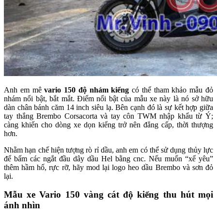
Anh em mê
vario 150 độ nhám kiểng
có thể tham khảo mẫu đỏ
nhám nổi bật, bắt mắt. Điểm nổi bật của mẫu xe này là nó sở hữu
dàn chân bánh căm 14 inch siêu lạ. Bên cạnh đó là sự kết hợp giữa
tay thắng Brembo Corsacorta và tay côn TWM nhập khẩu từ Ý;
càng khiến cho dòng xe dọn kiểng trở nên đẳng cấp, thời thượng
hơn.
Nhằm hạn chế hiện tượng rò rỉ dầu, anh em có thể sử dụng thủy lực
để bấm các ngắt đầu dây dầu Hel bằng cnc. Nếu muốn “xế yêu”
thêm hầm hố, rực rỡ, hãy mod lại logo heo dầu Brembo và sơn đỏ
lại.
Mẫu xe Vario 150 vàng cát độ kiểng thu hút mọi
ánh nhìn