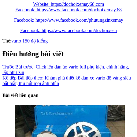
Website: https://dochoixemay68.com
Facebook: https://www.facebook.com/dochoixemay.68
Facebook: https://www.facebook.com/phutungzinxemay
Facebook: https://www.facebook.com/dochoixesh
Thẻ:
vario 150 độ kiểng
Điều hướng bài viết
Trước
Bài trước:
Click lên dàn áo vario full phụ kiện, chính hãng,
lắp như zin
Kế tiếp
Bài tiếp theo:
Khám phá thiết kế dàn xe vario độ vàng siêu
bắt mắt, thu hút mọi ánh nhìn
Bài viết liên quan