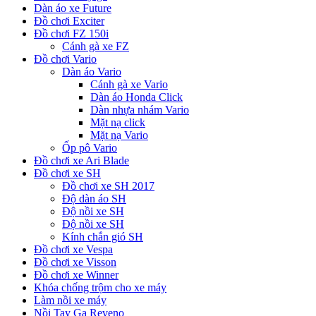
Dàn áo xe Future
Đồ chơi Exciter
Đồ chơi FZ 150i
Cánh gà xe FZ
Đồ chơi Vario
Dàn áo Vario
Cánh gà xe Vario
Dàn áo Honda Click
Dàn nhựa nhám Vario
Mặt nạ click
Mặt nạ Vario
Ốp pô Vario
Đồ chơi xe Ari Blade
Đồ chơi xe SH
Đồ chơi xe SH 2017
Độ dàn áo SH
Độ nồi xe SH
Độ nồi xe SH
Kính chắn gió SH
Đồ chơi xe Vespa
Đồ chơi xe Visson
Đồ chơi xe Winner
Khóa chống trộm cho xe máy
Làm nồi xe máy
Nồi Tay Ga Reveno