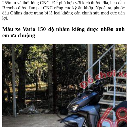
255mm và thớt lòng CNC. Để phù hợp với kích thước đĩa, heo dầu
Brembo được làm pat CNC riêng cực kỳ ăn khớp. Ngoài ra, phuộc
dầu Ohlins được trang bị là loại không cần chỉnh sửa mod cực tiện
lợi.
Mẫu xe Vario 150 độ nhám kiểng được nhiều anh
em ưa chuộng