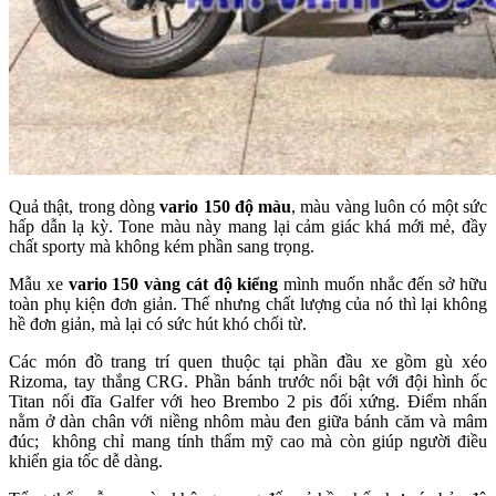
Quả thật, trong dòng
vario 150 độ màu
, màu vàng luôn có một sức
hấp dẫn lạ kỳ. Tone màu này mang lại cảm giác khá mới mẻ, đầy
chất sporty mà không kém phần sang trọng.
Mẫu xe
vario 150 vàng cát độ kiểng
mình muốn nhắc đến sở hữu
toàn phụ kiện đơn giản. Thế nhưng chất lượng của nó thì lại không
hề đơn giản, mà lại có sức hút khó chối từ.
Các món đồ trang trí quen thuộc tại phần đầu xe gồm gù xéo
Rizoma, tay thắng CRG. Phần bánh trước nổi bật với đội hình ốc
Titan nối đĩa Galfer với heo Brembo 2 pis đối xứng. Điểm nhấn
nằm ở dàn chân với niềng nhôm màu đen giữa bánh căm và mâm
đúc; không chỉ mang tính thẩm mỹ cao mà còn giúp người điều
khiển gia tốc dễ dàng.