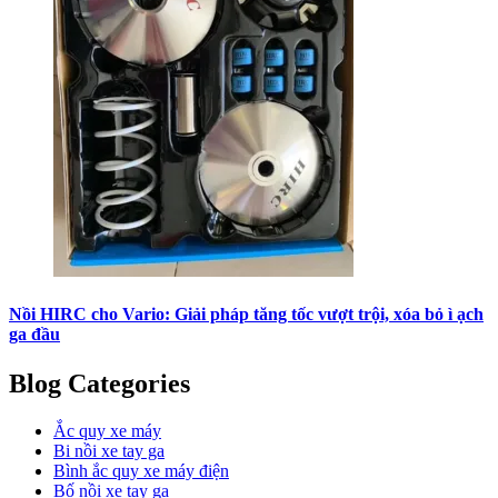
Nồi HIRC cho Vario: Giải pháp tăng tốc vượt trội, xóa bỏ ì ạch
ga đầu
Blog Categories
Ắc quy xe máy
Bi nồi xe tay ga
Bình ắc quy xe máy điện
Bố nồi xe tay ga