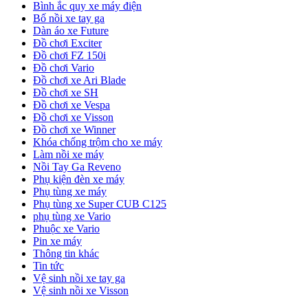
Bình ắc quy xe máy điện
Bố nồi xe tay ga
Dàn áo xe Future
Đồ chơi Exciter
Đồ chơi FZ 150i
Đồ chơi Vario
Đồ chơi xe Ari Blade
Đồ chơi xe SH
Đồ chơi xe Vespa
Đồ chơi xe Visson
Đồ chơi xe Winner
Khóa chống trộm cho xe máy
Làm nồi xe máy
Nồi Tay Ga Reveno
Phụ kiện đèn xe máy
Phụ tùng xe máy
Phụ tùng xe Super CUB C125
phụ tùng xe Vario
Phuộc xe Vario
Pin xe máy
Thông tin khác
Tin tức
Vệ sinh nồi xe tay ga
Vệ sinh nồi xe Visson