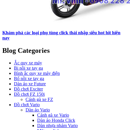
Khám phá các loại phụ tùng click thái nhập siêu hot hit hiện
nay
Blog Categories
Ắc quy xe máy
Bi nồi xe tay ga
Bình ắc quy xe máy điện
Bố nồi xe tay ga
Dàn áo xe Future
Đồ chơi Exciter
Đồ chơi FZ 150i
Cánh gà xe FZ
Đồ chơi Vario
Dàn áo Vario
Cánh gà xe Vario
Dàn áo Honda Click
Dàn nhựa nhám Vario