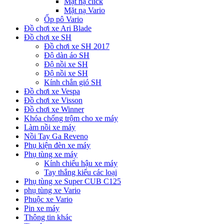
Mặt nạ click
Mặt nạ Vario
Ốp pô Vario
Đồ chơi xe Ari Blade
Đồ chơi xe SH
Đồ chơi xe SH 2017
Độ dàn áo SH
Độ nồi xe SH
Độ nồi xe SH
Kính chắn gió SH
Đồ chơi xe Vespa
Đồ chơi xe Visson
Đồ chơi xe Winner
Khóa chống trộm cho xe máy
Làm nồi xe máy
Nồi Tay Ga Reveno
Phụ kiện đèn xe máy
Phụ tùng xe máy
Kính chiếu hậu xe máy
Tay thắng kiểu các loại
Phụ tùng xe Super CUB C125
phụ tùng xe Vario
Phuộc xe Vario
Pin xe máy
Thông tin khác