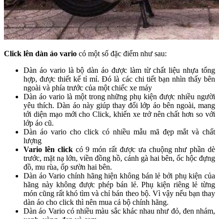
Click lên dàn áo vario
có một số đặc điểm như sau:
Dàn áo vario là bộ dàn áo được làm từ chất liệu nhựa tổng
hợp, được thiết kế tỉ mỉ. Đó là các chi tiết bạn nhìn thấy bên
ngoài và phía trước của một chiếc xe máy
Dàn áo vario là một trong những phụ kiện được nhiều người
yêu thích. Dàn áo này giúp thay đổi lớp áo bên ngoài, mang
tới diện mạo mới cho Click, khiến xe trở nên chất hơn so với
lớp áo cũ.
Dàn áo vario cho click có nhiều mẫu mã đẹp mắt và chất
lượng
Vario lên click
có 9 món rất được ưa chuộng như phần dè
trước, mặt nạ lớn, viền đồng hồ, cánh gà hai bên, ốc hộc đựng
đồ, mu rùa, ốp sườn hai bên.
Dàn áo Vario chính hãng hiện không bán lẻ bởi phụ kiện của
hãng này không được phép bán lẻ. Phụ kiện riêng lẻ từng
món cũng rất khó tìm và chỉ bán theo bộ. Vì vậy nếu bạn thay
dàn áo cho click thì nên mua cả bộ chính hãng.
Dàn áo Vario có nhiều màu sắc khác nhau như đỏ, đen nhám,