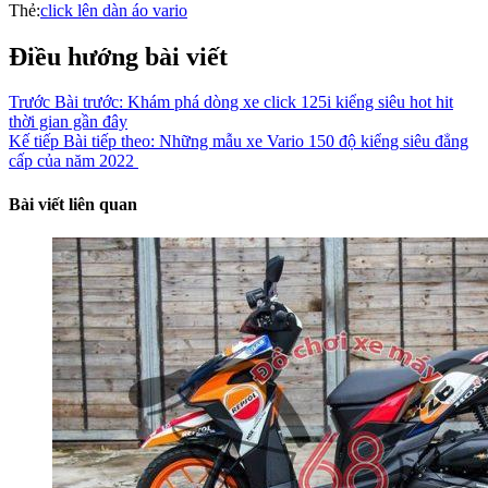
Thẻ:
click lên dàn áo vario
Điều hướng bài viết
Trước
Bài trước:
Khám phá dòng xe click 125i kiểng siêu hot hit
thời gian gần đây
Kế tiếp
Bài tiếp theo:
Những mẫu xe Vario 150 độ kiểng siêu đẳng
cấp của năm 2022
Bài viết liên quan