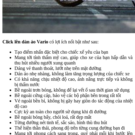
Click lên dàn áo Vario
có lợi ích nổi bật như sau:
Tạo điểm nhấn đặc biệt cho chiếc xế yêu của bạn
Mang tới tính thẩm mỹ cao, giúp cho xe của bạn hấp dẫn và
thu hút nhiều người xung quanh
Dáng vẻ thanh thoát, lướt nhẹ trên mặt đường
Dán áo nhẹ nhàng, không làm tăng trọng lượng của chiếc xe
Có khả năng chịu nhiệt độ cao, ánh nắng trực tiếp và không
bị thấm nước
Bề ngoài trơn bóng, không để lại vết ố sau thời gian sử dụng
Bề ngoài cứng cáp, bảo vệ các bộ phận bên trong rất tốt
Vẻ ngoài bền bỉ, không bị gãy hay giòn do tác động của nhiệt
độ cao
Cực kỳ an toàn cho người sử dụng khi đi đường
Bề ngoài bóng bẩy, chói loá, rất đẹp mắt
Từng đường nét tinh tế, sắc sảo, hình thù thu hút
Thể hiện thần thái, phong độ trên từng cung đường bạn đi
Mang tới phong cách sang trọng, quý phái mỗi khi bước lên