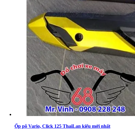
Ốp pô Vario, Click 125 ThaiLan kiểu mới nhất