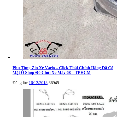
Phụ Tùng Zin Xe Vario – Click Thái Chính Hãng Đã Có
Mặt Ở Shop Đồ Chơi Xe Máy 68 – TPHCM
Đăng lúc
16/12/2018
36945