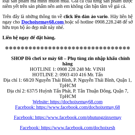
loại sản phẩm mà mình muốn mua. Giá cả của từng sản phẩm được
niêm yết trên sản phẩm nên anh em không cần bận tâm về giá cả.
Trên đây là những thông tin về
click lên dàn áo vario
. Hãy liên hệ
ngay cho
Dochoixemay68.com
hoặc số hotline 0908.228.248 để sở
hữu trọn bộ áo đẹp mắt này nhé.
Liên hệ ngay để đặt hàng.
✵✵✵✵✵✵✵✵✵✵✵✵✵✵✵✵✵✵✵✵✵✵✵✵✵✵✵✵✵✵✵✵
SHOP Đồ chơi xe máy 68 – Phụ tùng zin nhập khẩu chính
hãng
HOTLINE 1: 0908 228 248 Mr. VINH
HOTLINE 2: 0903 410 416 Mr. Tấn
Địa chỉ 1: 68/20 Nguyễn Thái Bình, P. Nguyễn Thái Bình, Quận 1,
TpHCM
Địa chỉ 2: 637/5 Huỳnh Tấn Phát, P. Tân Thuận Đông, Quận 7,
TpHCM
Website: https://dochoixemay68.com
Facebook: https://www.facebook.com/dochoixemay.68
Facebook: https://www.facebook.com/phutungzinxemay
Facebook: https://www.facebook.com/dochoixesh