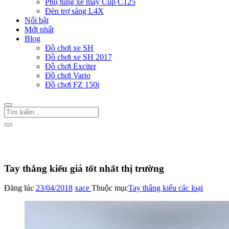
Phụ tùng xe máy Cup C125
Đèn trợ sáng L4X
Nổi bật
Mới nhất
Blog
Đồ chơi xe SH
Đồ chơi xe SH 2017
Đồ chơi Exciter
Đồ chơi Vario
Đồ chơi FZ 150i
Trang Chủ
/
Phụ tùng xe máy
Tay thắng kiểu các loại
Tay thắng kiểu giá tốt nhất thị trường
Đăng lúc
23/04/2018
xace
Thuộc mục
Tay thắng kiểu các loại