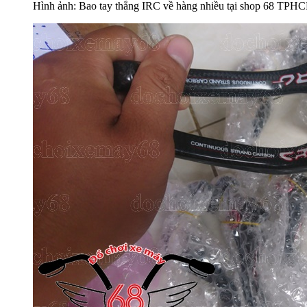
Hình ảnh: Bao tay thắng IRC về hàng nhiều tại shop 68 TP