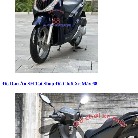
Độ Dàn Áo SH Tại Shop Đồ Chơi Xe Máy 68