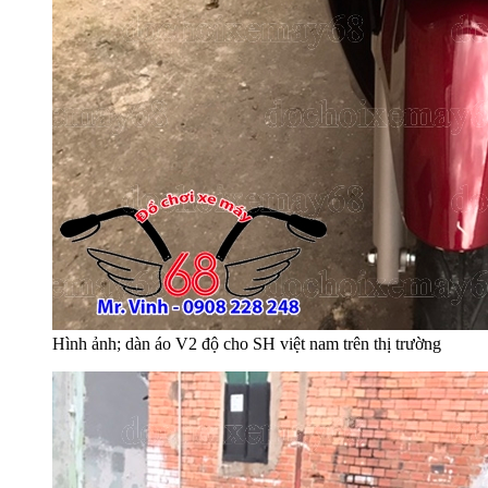
Hình ảnh; dàn áo V2 độ cho SH việt nam trên thị trường