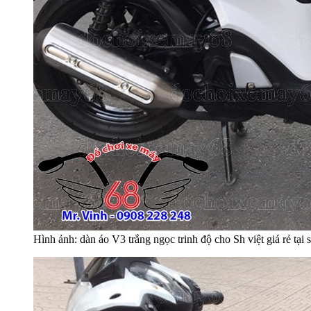
Hình ảnh: dàn áo V3 trắng ngọc trinh độ cho Sh việt giá rẻ 