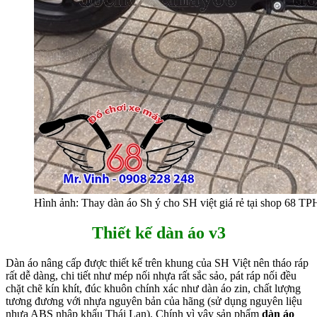
Hình ảnh: Thay dàn áo Sh ý cho SH việt giá rẻ tại shop 68 
Thiết kế dàn áo v3
Dàn áo nâng cấp được thiết kế trên khung của SH Việt nên tháo ráp
rất dễ dàng, chi tiết như mép nối nhựa rất sắc sảo, pát ráp nối đều
chặt chẽ kín khít, đúc khuôn chính xác như dàn áo zin, chất lượng
tương đương với nhựa nguyên bản của hãng (sử dụng nguyên liệu
nhựa ABS nhập khẩu Thái Lan). Chính vì vậy sản phẩm
dàn áo