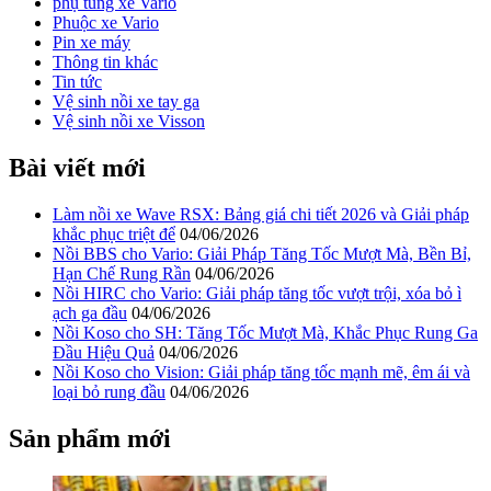
phụ tùng xe Vario
Phuộc xe Vario
Pin xe máy
Thông tin khác
Tin tức
Vệ sinh nồi xe tay ga
Vệ sinh nồi xe Visson
Bài viết mới
Làm nồi xe Wave RSX: Bảng giá chi tiết 2026 và Giải pháp
khắc phục triệt để
04/06/2026
Nồi BBS cho Vario: Giải Pháp Tăng Tốc Mượt Mà, Bền Bỉ,
Hạn Chế Rung Rần
04/06/2026
Nồi HIRC cho Vario: Giải pháp tăng tốc vượt trội, xóa bỏ ì
ạch ga đầu
04/06/2026
Nồi Koso cho SH: Tăng Tốc Mượt Mà, Khắc Phục Rung Ga
Đầu Hiệu Quả
04/06/2026
Nồi Koso cho Vision: Giải pháp tăng tốc mạnh mẽ, êm ái và
loại bỏ rung đầu
04/06/2026
Sản phẩm mới