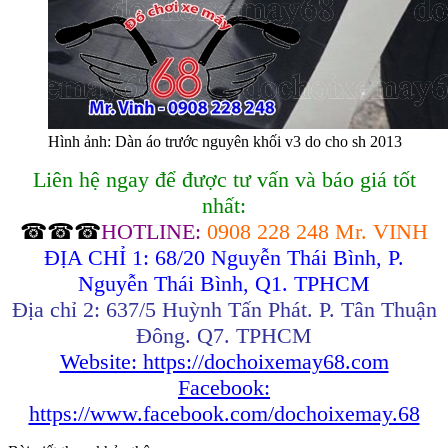
Hình ảnh: Dàn áo trước nguyên khối v3 do cho sh 2013
Liên hệ ngay để được tư vấn và báo giá tốt
nhất:
☎☎☎
HOTLINE:
0908 228 248 Mr. VINH
ĐỊA CHỈ 1: 68/20 Nguyễn Thái Bình, P.
Nguyễn Thái Bình, Q1. TPHCM
Địa chỉ 2: 637/5 Huỳnh Tấn Phát. P. Tân Thuận
Đông. Q7. TPHCM
Website: https://dochoixemay68.com
Facebook:
https://www.facebook.com/dochoixemay.68