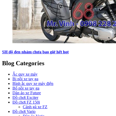
SH độ đen nhám chưa bao giờ hết hot
Blog Categories
Ắc quy xe máy
Bi nồi xe tay ga
Bình ắc quy xe máy điện
Bố nồi xe tay ga
Dàn áo xe Future
Đồ chơi Exciter
Đồ chơi FZ 150i
Cánh gà xe FZ
Đồ chơi Vario