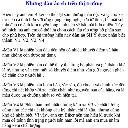
Những dàn áo sh trên thị trường
Hiện nay anh em Biker có thể đặt sơn những màu độc và lạ cho xe
trở nên cá tính hơn với ứng dụng công nghệ sơn từ tính , bề mặt sơn
mịn đẹp có ánh kim tuyến long lanh nên sẽ bắt mắt hơn nhiều. Tùy
sở thích mà anh em có thể lựa chọn cách lắp ráp từng bộ phận sao
cho phù hợp. Trên thị trường hiện nay
dàn áo SH
Ý được phân biệt
thành: V1, V2, V3, V4
-Mẫu V1 là phiên bản đầu tiên nên có nhiều khuyết điểm và hầu
như không còn được sử dụng
-Mẫu V2 là phiên bản có thể thay thế từng bộ phận và giá thành khá
là rẻ, nhưng vẫn còn một số khuyết điểm như vẫn giữ nguyên phần
để chân cho người lái…
-Mẫu V3 là phiên bản hoàn hảo, sắc sảo, độ chuẩn và chính xác đến
từng chi tiết khớp với xe, chắc chắn như nguyên bản của hãng và là
mẫu được ưa chuộng nhất so với hiện tại.
-Mẫu V4 là Phiên bản mới nhất nhưng kém xa V3 về chất lượng
cũng như các chi tiết không cầu kỳ, thậm chí là xấu, nhưng cũng
khó để nhận biết. Vì vậy , anh em Biker nên tìm hiểu kĩ trước khi
mua để tránh tình trạng người bán ham lời mà anh em mua nhầm
hàng kém chất lượng.