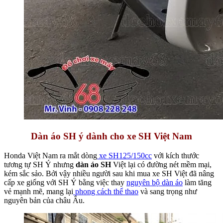
Dàn áo SH ý dành cho xe SH Việt Nam
Honda Việt Nam ra mắt dòng
xe SH125/150cc
với kích thước
tương tự SH Ý nhưng
dàn áo SH
Việt lại có đường nét mềm mại,
kém sắc sảo. Bởi vậy nhiều người sau khi mua xe SH Việt đã nâng
cấp xe giống với SH Ý bằng việc thay
nguyên bộ dàn áo
làm tăng
vẻ mạnh mẽ, mang lại
phong cách thể thao
và sang trọng như
nguyên bản của châu Âu.