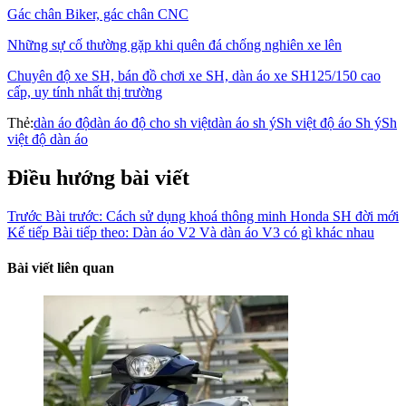
Gác chân Biker, gác chân CNC
Những sự cố thường gặp khi quên đá chống nghiên xe lên
Chuyên độ xe SH, bán đồ chơi xe SH, dàn áo xe SH125/150 cao
cấp, uy tính nhất thị trường
Thẻ:
dàn áo độ
dàn áo độ cho sh việt
dàn áo sh ý
Sh việt độ áo Sh ý
Sh
việt độ dàn áo
Điều hướng bài viết
Trước
Bài trước:
Cách sử dụng khoá thông minh Honda SH đời mới
Kế tiếp
Bài tiếp theo:
Dàn áo V2 Và dàn áo V3 có gì khác nhau
Bài viết liên quan