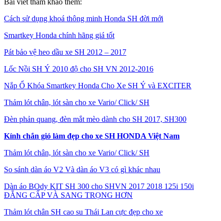
Bài viết tham khảo thêm:
Cách sử dụng khoá thông minh Honda SH đời mới
Smartkey Honda chính hãng giá tốt
Pát bảo vệ heo dầu xe SH 2012 – 2017
Lốc Nồi SH Ý 2010 độ cho SH VN 2012-2016
Nắp Ổ Khóa Smartkey Honda Cho Xe SH Ý và EXCITER
Thảm lót chân, lót sàn cho xe Vario/ Click/ SH
Đèn phản quang, đèn mắt mèo dành cho SH 2017, SH300
Kính chắn gió làm đẹp cho xe SH HONDA Việt Nam
Thảm lót chân, lót sàn cho xe Vario/ Click/ SH
So sánh dàn áo V2 Và dàn áo V3 có gì khác nhau
Dàn áo BOdy KIT SH 300 cho SHVN 2017 2018 125i 150i
ĐẲNG CẤP VÀ SANG TRỌNG HƠN
Thảm lót chân SH cao su Thái Lan cực đẹp cho xe