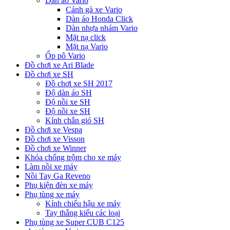
Dàn áo Vario
Cánh gà xe Vario
Dàn áo Honda Click
Dàn nhựa nhám Vario
Mặt nạ click
Mặt nạ Vario
Ốp pô Vario
Đồ chơi xe Ari Blade
Đồ chơi xe SH
Đồ chơi xe SH 2017
Độ dàn áo SH
Độ nồi xe SH
Độ nồi xe SH
Kính chắn gió SH
Đồ chơi xe Vespa
Đồ chơi xe Visson
Đồ chơi xe Winner
Khóa chống trộm cho xe máy
Làm nồi xe máy
Nồi Tay Ga Reveno
Phụ kiện đèn xe máy
Phụ tùng xe máy
Kính chiếu hậu xe máy
Tay thắng kiểu các loại
Phụ tùng xe Super CUB C125