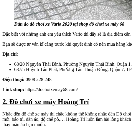
Dàn áo đồ chơi xe Vario 2020 tại shop đồ chơi xe máy 68
Đặc biệt với những anh em yêu thích Vario thì đây sẽ là địa điểm cầ
Bạn sẽ được tư vấn kĩ càng trước khi quyết định có nên mua hàng kh
Địa chỉ:
68/20 Nguyễn Thái Bình, Phường Nguyễn Thái Bình, Quận 
637/5 Huỳnh Tấn Phát, Phường Tân Thuận Đông, Quận 7, 
Điện thoại:
0908 228 248
Link shop:
https://dochoixemay68.com/
2. Đồ chơi xe máy Hoàng Trí
Nhắc đến độ chế xe máy thì chắc không thể không nhắc đến Đồ chơi x
mới, bảo trì, dàn áo, độ chế pô,… Hoàng Trí luôn làm hài lòng khách 
thay màu áo bạn muốn.