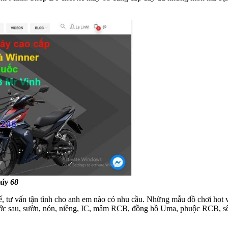
máy 68
ế, tư vấn tận tình cho anh em nào có nhu cầu. Những mẫu đồ chơi hot v
rước sau, sườn, nón, niềng, IC, mâm RCB, đồng hồ Uma, phuộc RCB, s