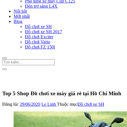
Phụ tùng xe máy Cup C125
Đèn trợ sáng L4X
Nổi bật
Mới nhất
Blog
Đồ chơi xe SH
Đồ chơi xe SH 2017
Đồ chơi Exciter
Đồ chơi Vario
Đồ chơi FZ 150i
Trang Chủ
/
Đồ chơi xe SH
Top 5 Shop Đồ chơi xe máy giá rẻ tại Hồ Chí Minh
Đăng lúc
29/06/2020
Le Linh
Thuộc mục
Đồ chơi xe SH