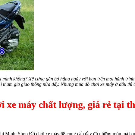
ủa mình không? Xế cưng gắn bó hằng ngày với bạn trên mọi hành trình,
hi tham gia giao thông nữa đấy. Nhưng mua đồ chơi xe máy ở đâu thì
i xe máy chất lượng, giá rẻ tại
Hồ Chi Minh. Shop Đồ chơi xe máy 68 cung cấp đầy đủ những món mà bạ