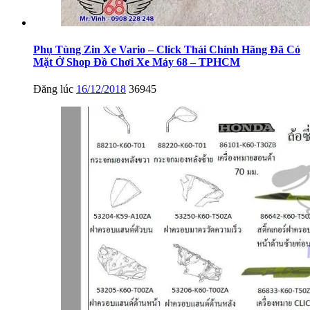
Phụ Tùng Zin Xe Vario – Click Thái Chính Hãng Đã Có
Mặt Ở Shop Đồ Chơi Xe Máy 68 – TPHCM
Đăng lúc
16/12/2018
36945