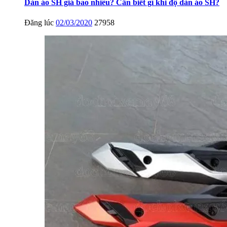
Dàn áo SH giá bao nhiêu? Cần biết gì khi độ dàn áo SH?
Đăng lúc
02/03/2020
27958