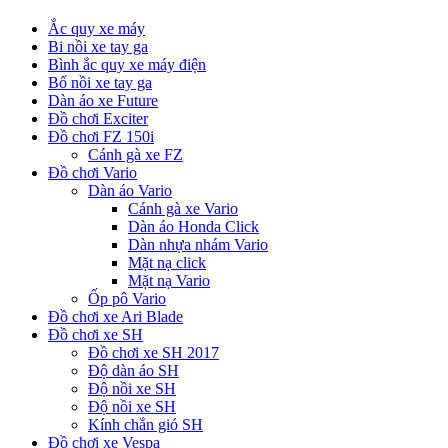
Ắc quy xe máy
Bi nồi xe tay ga
Bình ắc quy xe máy điện
Bố nồi xe tay ga
Dàn áo xe Future
Đồ chơi Exciter
Đồ chơi FZ 150i
Cánh gà xe FZ
Đồ chơi Vario
Dàn áo Vario
Cánh gà xe Vario
Dàn áo Honda Click
Dàn nhựa nhám Vario
Mặt nạ click
Mặt nạ Vario
Ốp pô Vario
Đồ chơi xe Ari Blade
Đồ chơi xe SH
Đồ chơi xe SH 2017
Độ dàn áo SH
Độ nồi xe SH
Độ nồi xe SH
Kính chắn gió SH
Đồ chơi xe Vespa