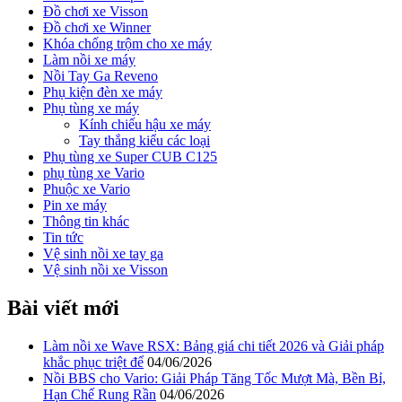
Đồ chơi xe Visson
Đồ chơi xe Winner
Khóa chống trộm cho xe máy
Làm nồi xe máy
Nồi Tay Ga Reveno
Phụ kiện đèn xe máy
Phụ tùng xe máy
Kính chiếu hậu xe máy
Tay thắng kiểu các loại
Phụ tùng xe Super CUB C125
phụ tùng xe Vario
Phuộc xe Vario
Pin xe máy
Thông tin khác
Tin tức
Vệ sinh nồi xe tay ga
Vệ sinh nồi xe Visson
Bài viết mới
Làm nồi xe Wave RSX: Bảng giá chi tiết 2026 và Giải pháp
khắc phục triệt để
04/06/2026
Nồi BBS cho Vario: Giải Pháp Tăng Tốc Mượt Mà, Bền Bỉ,
Hạn Chế Rung Rần
04/06/2026