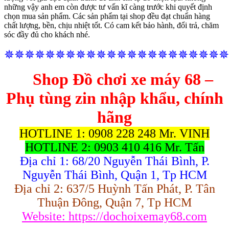
những vậy anh em còn được tư vấn kĩ càng trước khi quyết định
chọn mua sản phẩm. Các sản phẩm tại shop đều đạt chuẩn hàng
chất lượng, bền, chịu nhiệt tốt. Có cam kết bảo hành, đổi trả, chăm
sóc đầy đủ cho khách nhé.
✵✵✵✵✵✵✵✵✵✵✵✵✵✵✵✵✵✵✵✵✵✵
Shop Đồ chơi xe máy 68 –
Phụ tùng zin nhập khẩu, chính
hãng
HOTLINE 1: 0908 228 248 Mr. VINH
HOTLINE 2: 0903 410 416 Mr. Tấn
Địa chỉ 1: 68/20 Nguyễn Thái Bình, P.
Nguyễn Thái Bình, Quận 1, Tp HCM
Địa chỉ 2: 637/5 Huỳnh Tấn Phát, P. Tân
Thuận Đông, Quận 7, Tp HCM
Website: https://dochoixemay68.com