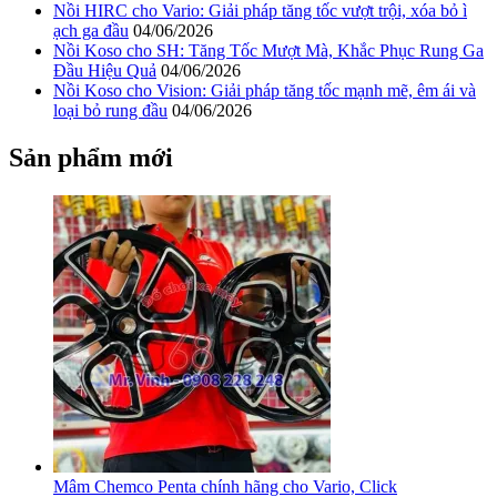
Nồi HIRC cho Vario: Giải pháp tăng tốc vượt trội, xóa bỏ ì
ạch ga đầu
04/06/2026
Nồi Koso cho SH: Tăng Tốc Mượt Mà, Khắc Phục Rung Ga
Đầu Hiệu Quả
04/06/2026
Nồi Koso cho Vision: Giải pháp tăng tốc mạnh mẽ, êm ái và
loại bỏ rung đầu
04/06/2026
Sản phẩm mới
Mâm Chemco Penta chính hãng cho Vario, Click