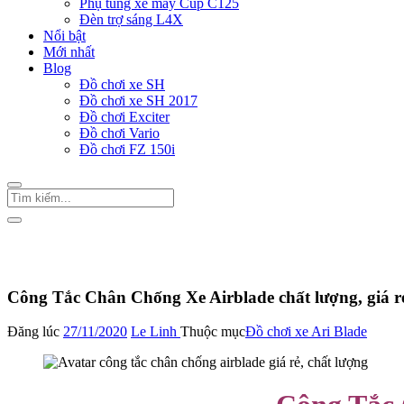
Phụ tùng xe máy Cup C125
Đèn trợ sáng L4X
Nổi bật
Mới nhất
Blog
Đồ chơi xe SH
Đồ chơi xe SH 2017
Đồ chơi Exciter
Đồ chơi Vario
Đồ chơi FZ 150i
Trang Chủ
/
Đồ chơi xe Ari Blade
Công Tắc Chân Chống Xe Airblade chất lượng, giá r
Đăng lúc
27/11/2020
Le Linh
Thuộc mục
Đồ chơi xe Ari Blade