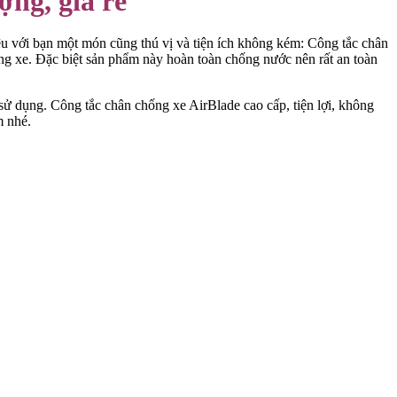
ng, giá rẻ
u với bạn một món cũng thú vị và tiện ích không kém: Công tắc chân
ựng xe. Đặc biệt sản phẩm này hoàn toàn chống nước nên rất an toàn
sử dụng. Công tắc chân chống xe AirBlade cao cấp, tiện lợi, không
m nhé.