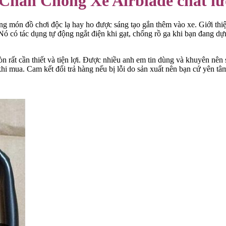
Chân Chống Xe Airblade chất lượ
 món đồ chơi độc lạ hay ho được sáng tạo gắn thêm vào xe. Giới thiệ
Nó có tác dụng tự động ngắt điện khi gạt, chống rồ ga khi bạn đang d
 rất cần thiết và tiện lợi. Được nhiều anh em tin dùng và khuyên nên 
khi mua. Cam kết đổi trả hàng nếu bị lỗi do sản xuất nên bạn cứ yên tâ