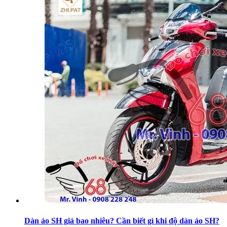
Dàn áo SH giá bao nhiêu? Cần biết gì khi độ dàn áo SH?