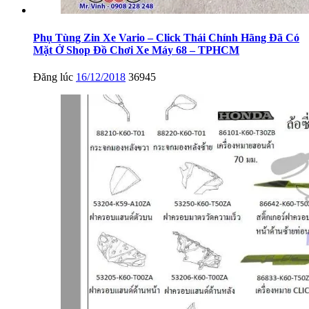
Phụ Tùng Zin Xe Vario – Click Thái Chính Hãng Đã Có
Mặt Ở Shop Đồ Chơi Xe Máy 68 – TPHCM
Đăng lúc
16/12/2018
36945