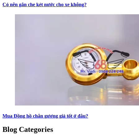
Có nên gắn che két nước cho xe không?
Mua Đồng hồ chân gương giá tốt ở đâu?
Blog Categories