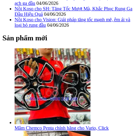
ạch ga đầu
04/06/2026
Nồi Koso cho SH: Tăng Tốc Mượt Mà, Khắc Phục Rung Ga
Đầu Hiệu Quả
04/06/2026
Nồi Koso cho Vision: Giải pháp tăng tốc mạnh mẽ, êm ái và
loại bỏ rung đầu
04/06/2026
Sản phẩm mới
Mâm Chemco Penta chính hãng cho Vario, Click