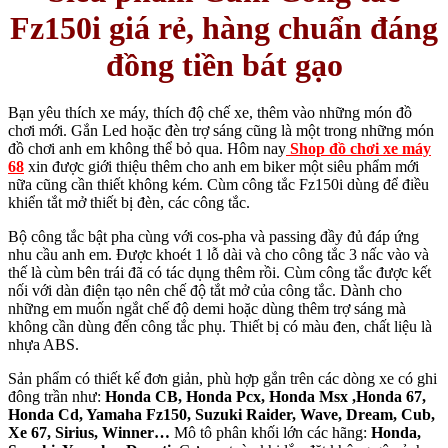
Fz150i giá rẻ, hàng chuẩn đáng
đồng tiền bát gạo
Bạn yêu thích xe máy, thích độ chế xe, thêm vào những món đồ
chơi mới. Gắn Led hoặc đèn trợ sáng cũng là một trong những món
đồ chơi anh em không thể bỏ qua. Hôm nay
Shop đồ chơi xe máy
68
xin được giới thiệu thêm cho anh em biker một siêu phẩm mới
nữa cũng cần thiết không kém. Cùm công tắc Fz150i dùng để điều
khiển tắt mở thiết bị đèn, các công tắc.
Bộ công tắc bật pha cùng với cos-pha và passing đầy đủ đáp ứng
nhu cầu anh em. Được khoét 1 lỗ dài và cho công tắc 3 nấc vào và
thế là cùm bên trái đã có tác dụng thêm rồi.​ Cùm công tắc được kết
nối với dàn điện tạo nên chế độ tắt mở của công tắc.​ Dành cho
những em muốn ngắt chế độ demi hoặc dùng thêm trợ sáng mà
không cần dùng đến công tắc phụ. Thiết bị có màu đen, chất liệu là
nhựa ABS.
Sản phẩm có thiết kế đơn giản, phù hợp gắn trên các dòng xe có ghi
đông trần như:
Honda CB, Honda Pcx, Honda Msx ,Honda 67,
Honda Cd, Yamaha Fz150, Suzuki Raider, Wave, Dream, Cub,
Xe 67, Sirius, Winner…
Mô tô phân khối lớn các hãng:
Honda,