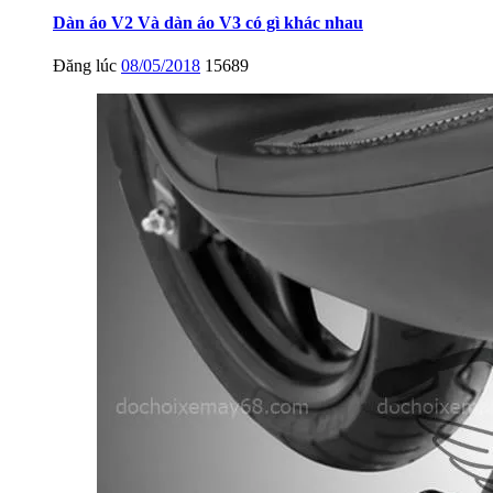
Dàn áo V2 Và dàn áo V3 có gì khác nhau
Đăng lúc
08/05/2018
15689