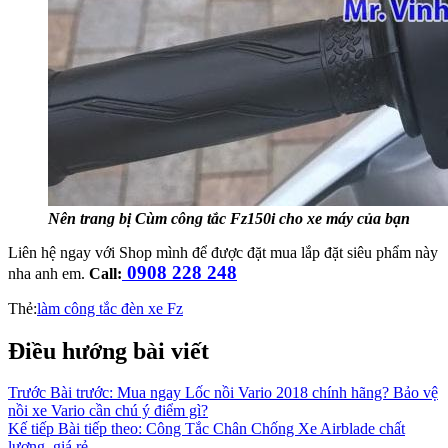
Nên trang bị Cùm công tắc Fz150i cho xe máy của bạn
Liên hệ ngay với Shop mình để được đặt mua lắp đặt siêu phẩm này
0908 228 248
nha anh em.
Call:
Thẻ:
làm công tắc đèn xe Fz
Điều hướng bài viết
Trước
Bài trước:
Mua ngay Lốc nồi Vario 2018 chính hãng? Bảo vệ
nồi xe Vario cần chú ý điểm gì?
Kế tiếp
Bài tiếp theo:
Công Tắc Chân Chống Xe Airblade chất
lượng, giá rẻ