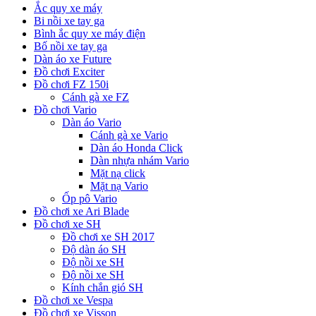
Ắc quy xe máy
Bi nồi xe tay ga
Bình ắc quy xe máy điện
Bố nồi xe tay ga
Dàn áo xe Future
Đồ chơi Exciter
Đồ chơi FZ 150i
Cánh gà xe FZ
Đồ chơi Vario
Dàn áo Vario
Cánh gà xe Vario
Dàn áo Honda Click
Dàn nhựa nhám Vario
Mặt nạ click
Mặt nạ Vario
Ốp pô Vario
Đồ chơi xe Ari Blade
Đồ chơi xe SH
Đồ chơi xe SH 2017
Độ dàn áo SH
Độ nồi xe SH
Độ nồi xe SH
Kính chắn gió SH
Đồ chơi xe Vespa
Đồ chơi xe Visson