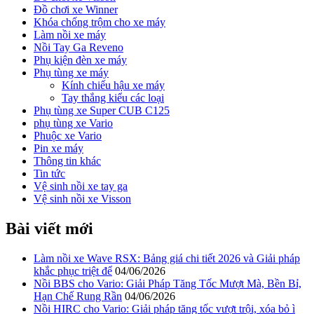
Đồ chơi xe Winner
Khóa chống trộm cho xe máy
Làm nồi xe máy
Nồi Tay Ga Reveno
Phụ kiện đèn xe máy
Phụ tùng xe máy
Kính chiếu hậu xe máy
Tay thắng kiểu các loại
Phụ tùng xe Super CUB C125
phụ tùng xe Vario
Phuộc xe Vario
Pin xe máy
Thông tin khác
Tin tức
Vệ sinh nồi xe tay ga
Vệ sinh nồi xe Visson
Bài viết mới
Làm nồi xe Wave RSX: Bảng giá chi tiết 2026 và Giải pháp
khắc phục triệt để
04/06/2026
Nồi BBS cho Vario: Giải Pháp Tăng Tốc Mượt Mà, Bền Bỉ,
Hạn Chế Rung Rần
04/06/2026
Nồi HIRC cho Vario: Giải pháp tăng tốc vượt trội, xóa bỏ ì