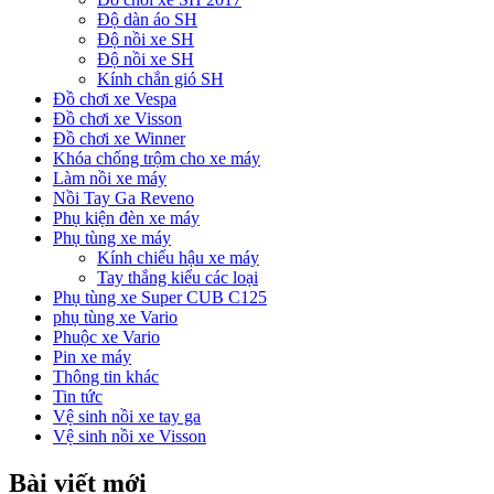
Độ dàn áo SH
Độ nồi xe SH
Độ nồi xe SH
Kính chắn gió SH
Đồ chơi xe Vespa
Đồ chơi xe Visson
Đồ chơi xe Winner
Khóa chống trộm cho xe máy
Làm nồi xe máy
Nồi Tay Ga Reveno
Phụ kiện đèn xe máy
Phụ tùng xe máy
Kính chiếu hậu xe máy
Tay thắng kiểu các loại
Phụ tùng xe Super CUB C125
phụ tùng xe Vario
Phuộc xe Vario
Pin xe máy
Thông tin khác
Tin tức
Vệ sinh nồi xe tay ga
Vệ sinh nồi xe Visson
Bài viết mới