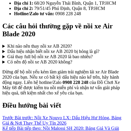
Địa chỉ 1:
68/20 Nguyễn Thái Bình, Quận 1, TP.HCM
Địa chỉ 2:
79/51/45 Phú Định, Quận 8, TP.HCM
Hotline/Zalo tư vấn:
0908 228 248
Các câu hỏi thường gặp về nồi xe Air
Blade 2020
Khi nào nên thay nồi xe AB 2020?
Dấu hiệu nhận biết nồi xe AB 2020 bị hỏng là gì?
Giá thay full bộ nồi xe AB 2020 là bao nhiêu?
Có nên độ nồi xe AB 2020 không?
Đừng để bộ nồi yếu kém làm giảm trải nghiệm lái xe Air Blade
2020 của bạn. Nếu xe có bất kỳ dấu hiệu nào kể trên, hãy hành
động ngay. Liên hệ hotline/Zalo
0908 228 248
của Đồ Chơi Xe
Máy 68 để được kiểm tra nồi miễn phí và nhận tư vấn giải pháp
hiệu quả, tiết kiệm nhất cho xế yêu của bạn.
Điều hướng bài viết
Trước
Bài trước:
Nồi Xe Nouvo LX: Dấu Hiệu Hư Hỏng, Bảng
Giá & Nơi Thay Thế Uy Tín 2026
Kế tiếp
Bài tiếp theo:
Nồi Malossi SH 2020: Bảng Giá Và Giải