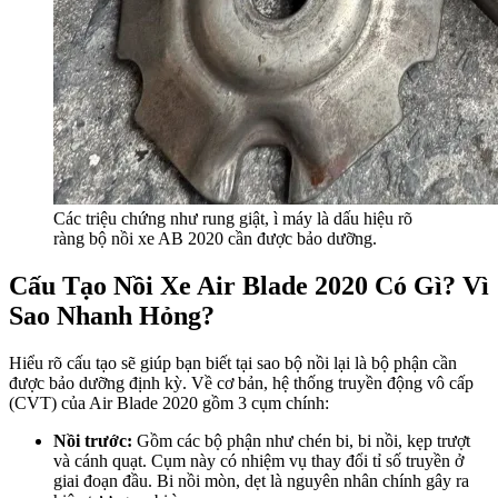
Các triệu chứng như rung giật, ì máy là dấu hiệu rõ
ràng bộ nồi xe AB 2020 cần được bảo dưỡng.
Cấu Tạo Nồi Xe Air Blade 2020 Có Gì? Vì
Sao Nhanh Hỏng?
Hiểu rõ cấu tạo sẽ giúp bạn biết tại sao bộ nồi lại là bộ phận cần
được bảo dưỡng định kỳ. Về cơ bản, hệ thống truyền động vô cấp
(CVT) của Air Blade 2020 gồm 3 cụm chính:
Nồi trước:
Gồm các bộ phận như chén bi, bi nồi, kẹp trượt
và cánh quạt. Cụm này có nhiệm vụ thay đổi tỉ số truyền ở
giai đoạn đầu. Bi nồi mòn, dẹt là nguyên nhân chính gây ra