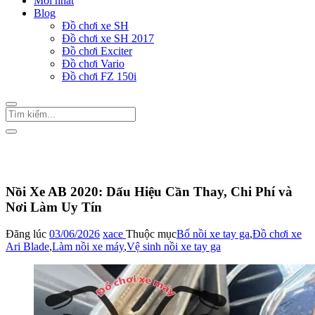
Mới nhất
Blog
Đồ chơi xe SH
Đồ chơi xe SH 2017
Đồ chơi Exciter
Đồ chơi Vario
Đồ chơi FZ 150i
Trang Chủ
/
Bố nồi xe tay ga
Nồi Xe AB 2020: Dấu Hiệu Cần Thay, Chi Phí và
Nơi Làm Uy Tín
Đăng lúc
03/06/2026
xace
Thuộc mục
Bố nồi xe tay ga
,
Đồ chơi xe
Ari Blade
,
Làm nồi xe máy
,
Vệ sinh nồi xe tay ga