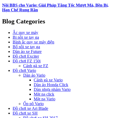
Nồi BBS cho Vario: Giải Pháp Tăng Tốc Mượt Mà, Bền Bỉ,
Hạn Chế Rung Rần
Blog Categories
Ắc quy xe máy
Bi nồi xe tay ga
Bình ắc quy xe máy điện
Bố nồi xe tay ga
Dàn áo xe Future
Đồ chơi Exciter
Đồ chơi FZ 150i
Cánh gà xe FZ
Đồ chơi Vario
Dàn áo Vario
Cánh gà xe Vario
Dàn áo Honda Click
Dàn nhựa nhám Vario
Mặt nạ click
Mặt nạ Vario
Ốp pô Vario
Đồ chơi xe Ari Blade
Đồ chơi xe SH
Đồ chơi xe SH 2017