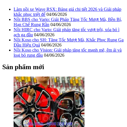
Làm nồi xe Wave RSX: Bảng giá chi tiết 2026 và Giải pháp
khắc phục triệt để
04/06/2026
Nồi BBS cho Vario: Giải Pháp Tăng Tốc Mượt Mà, Bền Bỉ,
Hạn Chế Rung Rần
04/06/2026
Nồi HIRC cho Vario: Giải pháp tăng tốc vượt trội, xóa bỏ ì
ạch ga đầu
04/06/2026
Nồi Koso cho SH: Tăng Tốc Mượt Mà, Khắc Phục Rung Ga
Đầu Hiệu Quả
04/06/2026
Nồi Koso cho Vision: Giải pháp tăng tốc mạnh mẽ, êm ái và
loại bỏ rung đầu
04/06/2026
Sản phẩm mới