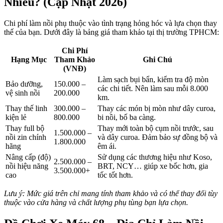
Nhiêu? (Cập Nhật 2026)
Chi phí làm nồi phụ thuộc vào tình trạng hỏng hóc và lựa chọn thay
thế của bạn. Dưới đây là bảng giá tham khảo tại thị trường TPHCM:
Chi Phí
Hạng Mục
Tham Khảo
Ghi Chú
(VNĐ)
Làm sạch bụi bẩn, kiểm tra độ mòn
Bảo dưỡng,
150.000 –
các chi tiết. Nên làm sau mỗi 8.000
vệ sinh nồi
200.000
km.
Thay thế linh
300.000 –
Thay các món bị mòn như dây curoa,
kiện lẻ
800.000
bi nồi, bố ba càng.
Thay full bộ
Thay mới toàn bộ cụm nồi trước, sau
1.500.000 –
nồi zin chính
và dây curoa. Đảm bảo sự đồng bộ và
1.800.000
hãng
êm ái.
Nâng cấp (độ)
Sử dụng các thương hiệu như Koso,
2.500.000 –
nồi hiệu năng
BRT, NCY… giúp xe bốc hơn, gia
3.500.000+
cao
tốc tốt hơn.
Lưu ý: Mức giá trên chỉ mang tính tham khảo và có thể thay đổi tùy
thuộc vào cửa hàng và chất lượng phụ tùng bạn lựa chọn.