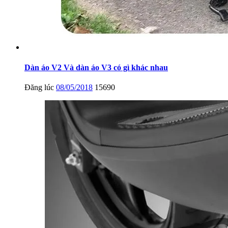
Dàn áo V2 Và dàn áo V3 có gì khác nhau
Đăng lúc
08/05/2018
15690