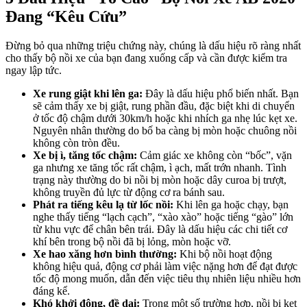
Đang “Kêu Cứu”
Đừng bỏ qua những triệu chứng này, chúng là dấu hiệu rõ ràng nhất
cho thấy bộ nồi xe của bạn đang xuống cấp và cần được kiểm tra
ngay lập tức.
Xe rung giật khi lên ga:
Đây là dấu hiệu phổ biến nhất. Bạn
sẽ cảm thấy xe bị giật, rung phần đầu, đặc biệt khi di chuyển
ở tốc độ chậm dưới 30km/h hoặc khi nhích ga nhẹ lúc kẹt xe.
Nguyên nhân thường do bố ba càng bị mòn hoặc chuông nồi
không còn tròn đều.
Xe bị ì, tăng tốc chậm:
Cảm giác xe không còn “bốc”, vặn
ga nhưng xe tăng tốc rất chậm, ì ạch, mất trớn nhanh. Tình
trạng này thường do bi nồi bị mòn hoặc dây curoa bị trượt,
không truyền đủ lực từ động cơ ra bánh sau.
Phát ra tiếng kêu lạ từ lốc nồi:
Khi lên ga hoặc chạy, bạn
nghe thấy tiếng “lạch cạch”, “xào xào” hoặc tiếng “gào” lớn
từ khu vực để chân bên trái. Đây là dấu hiệu các chi tiết cơ
khí bên trong bộ nồi đã bị lỏng, mòn hoặc vỡ.
Xe hao xăng hơn bình thường:
Khi bộ nồi hoạt động
không hiệu quả, động cơ phải làm việc nặng hơn để đạt được
tốc độ mong muốn, dẫn đến việc tiêu thụ nhiên liệu nhiều hơn
đáng kể.
Khó khởi động, đề dai:
Trong một số trường hợp, nồi bị kẹt