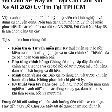
Đồ Chơi Xe Máy 68 – Địa Chỉ Làm Nồi
Xe AB 2020 Uy Tín Tại TPHCM
Việc canh chỉnh bộ nồi đòi hỏi kỹ thuật viên có kinh nghiệm và
dụng cụ chuyên dụng. Nếu bạn đang tìm một nơi uy tín để khắc
phục triệt để các vấn đề của nồi xe AB 2020, Đồ Chơi Xe Máy 68
là lựa chọn đáng tin cậy.
Tại sao nên chọn chúng tôi?
Kiểm tra & Tư vấn miễn phí:
Kỹ thuật viên sẽ tháo nồi,
kiểm tra chi tiết từng bộ phận và tư vấn chính xác “bệnh” của
xe bạn hoàn toàn miễn phí.
Phụ tùng chính hãng:
Chúng tôi cung cấp đầy đủ nồi zin
chính hãng Honda và các bộ nồi độ từ thương hiệu nổi tiếng,
đảm bảo chất lượng và độ bền.
Minh bạch về giá cả:
Báo giá rõ ràng, chi tiết trước khi tiến
hành sửa chữa. Không phát sinh chi phí vô lý.
Kỹ thuật viên tay nghề cao:
Đội ngũ thợ có nhiều năm kinh
nghiệm “canh nồi” cho các dòng xe tay ga, đảm bảo xe sau
khi làm sẽ êm, bốc và mượt mà.
Đừng để bộ nồi xuống cấp làm ảnh hưởng đến chiếc xe của bạn.
Hãy đến ngay Đồ Chơi Xe Máy 68 để được chăm sóc tốt nhất.