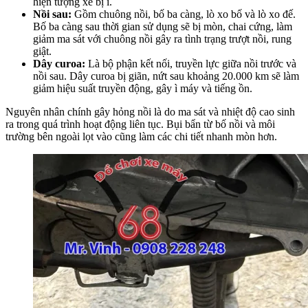
hiện tượng xe bị ì.
Nồi sau:
Gồm chuông nồi, bố ba càng, lò xo bố và lò xo đế.
Bố ba càng sau thời gian sử dụng sẽ bị mòn, chai cứng, làm
giảm ma sát với chuông nồi gây ra tình trạng trượt nồi, rung
giật.
Dây curoa:
Là bộ phận kết nối, truyền lực giữa nồi trước và
nồi sau. Dây curoa bị giãn, nứt sau khoảng 20.000 km sẽ làm
giảm hiệu suất truyền động, gây ì máy và tiếng ồn.
Nguyên nhân chính gây hỏng nồi là do ma sát và nhiệt độ cao sinh
ra trong quá trình hoạt động liên tục. Bụi bẩn từ bố nồi và môi
trường bên ngoài lọt vào cũng làm các chi tiết nhanh mòn hơn.