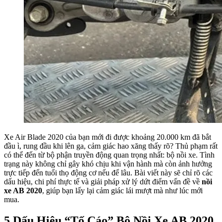
Xe Air Blade 2020 của bạn mới đi được khoảng 20.000 km đã bắt
đầu ì, rung đầu khi lên ga, cảm giác hao xăng thấy rõ? Thủ phạm rất
có thể đến từ bộ phận truyền động quan trọng nhất: bộ nồi xe. Tình
trạng này không chỉ gây khó chịu khi vận hành mà còn ảnh hưởng
trực tiếp đến tuổi thọ động cơ nếu để lâu. Bài viết này sẽ chỉ rõ các
dấu hiệu, chi phí thực tế và giải pháp xử lý dứt điểm vấn đề về
nồi
xe AB 2020
, giúp bạn lấy lại cảm giác lái mượt mà như lúc mới
mua.
5 Dấu Hiệu “Tố Cáo” Bộ Nồi Xe AB 2020