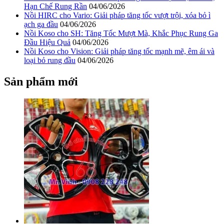
Hạn Chế Rung Rần
04/06/2026
Nồi HIRC cho Vario: Giải pháp tăng tốc vượt trội, xóa bỏ ì
ạch ga đầu
04/06/2026
Nồi Koso cho SH: Tăng Tốc Mượt Mà, Khắc Phục Rung Ga
Đầu Hiệu Quả
04/06/2026
Nồi Koso cho Vision: Giải pháp tăng tốc mạnh mẽ, êm ái và
loại bỏ rung đầu
04/06/2026
Sản phẩm mới