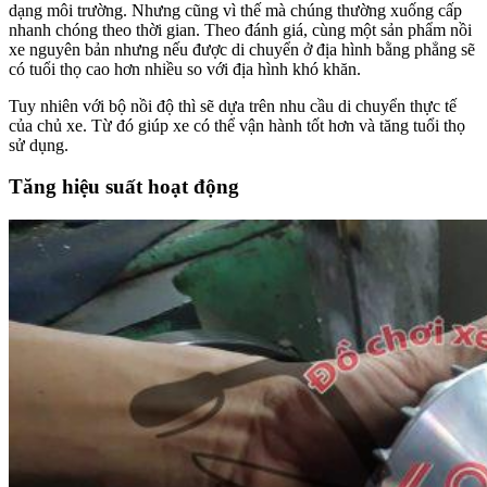
dạng môi trường. Nhưng cũng vì thế mà chúng thường xuống cấp
nhanh chóng theo thời gian. Theo đánh giá, cùng một sản phẩm nồi
xe nguyên bản nhưng nếu được di chuyển ở địa hình bằng phẳng sẽ
có tuổi thọ cao hơn nhiều so với địa hình khó khăn.
Tuy nhiên với bộ nồi độ thì sẽ dựa trên nhu cầu di chuyển thực tế
của chủ xe. Từ đó giúp xe có thể vận hành tốt hơn và tăng tuổi thọ
sử dụng.
Tăng hiệu suất hoạt động