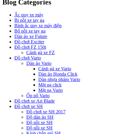
Blog Categories
Ắc quy xe máy
Bi nồi xe tay ga
Bình ắc quy xe máy điện
Bố nồi xe tay ga
Dàn áo xe Future
Đồ chơi Exciter
Đồ chơi FZ 150i
Cánh gà xe FZ
Đồ chơi Vario
Dàn áo Vario
Cánh gà xe Vario
Dàn áo Honda Click
Dàn nhựa nhám Vario
Mặt nạ click
Mặt nạ Vario
Ốp pô Vario
Đồ chơi xe Ari Blade
Đồ chơi xe SH
Đồ chơi xe SH 2017
Độ dàn áo SH
Độ nồi xe SH
Độ nồi xe SH
Kính chắn gió SH