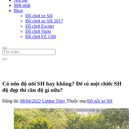
Nổi bật
Mới nhất
Blog
Đồ chơi xe SH
Đồ chơi xe SH 2017
Đồ chơi Exciter
Đồ chơi Vario
Đồ chơi FZ 150i
Trang Chủ
/
Đồ chơi xe SH
Độ nồi xe SH
Có nên độ nồi SH hay không? Để có một chiếc SH
độ đẹp thì cần độ gì nữa?
Đăng lúc
08/04/2022
Lương Thủy
Thuộc mục
Độ nồi xe SH