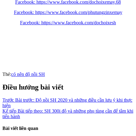
Facebook: https://www.facebook.com/dochoixemay.68
Facebook: https://www.facebook.com/phutungzinxemay
Facebook: https://www.facebook.com/dochoixesh
Thẻ:
có nên độ nồi SH
Điều hướng bài viết
Trước
Bài trước:
Độ nồi SH 2020 và những điều cần lưu ý khi thực
hiện
Kế tiếp
Bài tiếp theo:
SH 300i độ và những phụ tùng cần để tâm khi
tiến hành
Bài viết liên quan