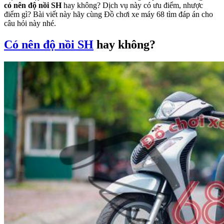
có nên độ nồi SH
hay không? Dịch vụ này có ưu điểm, nhược
điểm gì? Bài viết này hãy cùng Đồ chơi xe máy 68 tìm đáp án cho
câu hỏi này nhé.
Có nên độ nồi SH
hay không?