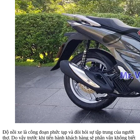
Độ nồi xe là công đoạn phức tạp và đòi hỏi sự tập trung của người
thợ. Do vậy trước khi tiến hành khách hàng sẽ phân vân không biết