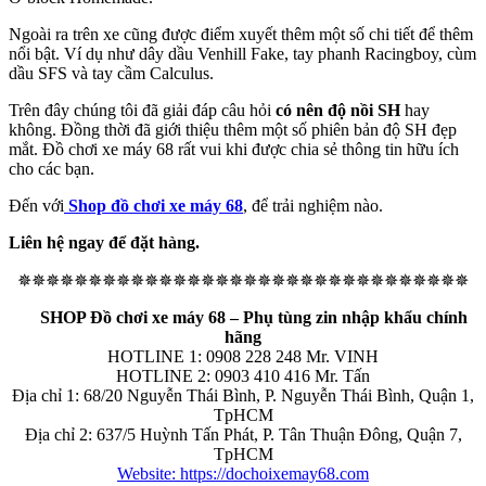
Ngoài ra trên xe cũng được điểm xuyết thêm một số chi tiết để thêm
nổi bật. Ví dụ như dây dầu Venhill Fake, tay phanh Racingboy, cùm
dầu SFS và tay cầm Calculus.
Trên đây chúng tôi đã giải đáp câu hỏi
có nên độ nồi SH
hay
không. Đồng thời đã giới thiệu thêm một số phiên bản độ SH đẹp
mắt. Đồ chơi xe máy 68 rất vui khi được chia sẻ thông tin hữu ích
cho các bạn.
Đến với
Shop đồ chơi xe máy 68
, để trải nghiệm nào.
Liên hệ ngay để đặt hàng.
✵✵✵✵✵✵✵✵✵✵✵✵✵✵✵✵✵✵✵✵✵✵✵✵✵✵✵✵✵✵✵✵
SHOP Đồ chơi xe máy 68 – Phụ tùng zin nhập khẩu chính
hãng
HOTLINE 1: 0908 228 248 Mr. VINH
HOTLINE 2: 0903 410 416 Mr. Tấn
Địa chỉ 1: 68/20 Nguyễn Thái Bình, P. Nguyễn Thái Bình, Quận 1,
TpHCM
Địa chỉ 2: 637/5 Huỳnh Tấn Phát, P. Tân Thuận Đông, Quận 7,
TpHCM
Website: https://dochoixemay68.com