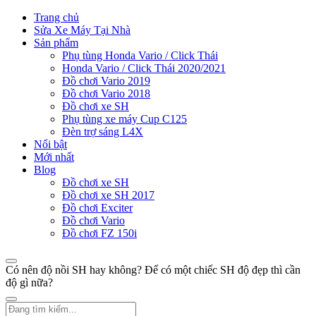
Trang chủ
Sửa Xe Máy Tại Nhà
Sản phẩm
Phụ tùng Honda Vario / Click Thái
Honda Vario / Click Thái 2020/2021
Đồ chơi Vario 2019
Đồ chơi Vario 2018
Đồ chơi xe SH
Phụ tùng xe máy Cup C125
Đèn trợ sáng L4X
Nổi bật
Mới nhất
Blog
Đồ chơi xe SH
Đồ chơi xe SH 2017
Đồ chơi Exciter
Đồ chơi Vario
Đồ chơi FZ 150i
Có nên độ nồi SH hay không? Để có một chiếc SH độ đẹp thì cần
độ gì nữa?