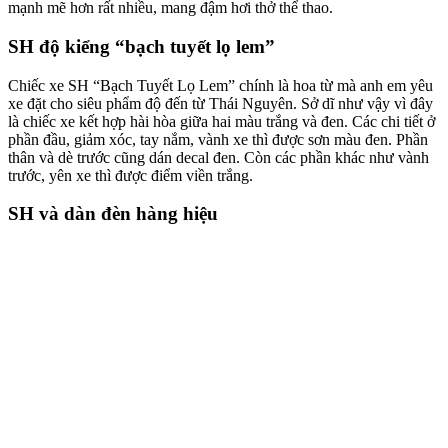
mạnh mẽ hơn rất nhiều, mang đậm hơi thở thể thao.
SH độ kiểng “bạch tuyết lọ lem”
Chiếc xe SH “Bạch Tuyết Lọ Lem” chính là hoa từ mà anh em yêu
xe đặt cho siêu phẩm độ đến từ Thái Nguyên. Sở dĩ như vậy vì đây
là chiếc xe kết hợp hài hòa giữa hai màu trắng và đen. Các chi tiết ở
phần đầu, giảm xóc, tay nắm, vành xe thì được sơn màu đen. Phần
thân và dè trước cũng dán decal đen. Còn các phần khác như vành
trước, yên xe thì được điểm viền trắng.
SH và dàn đèn hàng hiệu