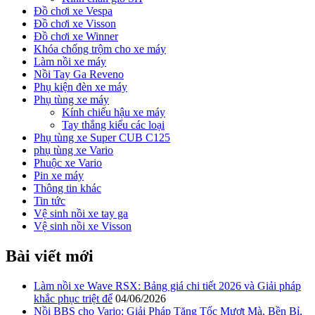
Đồ chơi xe Vespa
Đồ chơi xe Visson
Đồ chơi xe Winner
Khóa chống trộm cho xe máy
Làm nồi xe máy
Nồi Tay Ga Reveno
Phụ kiện đèn xe máy
Phụ tùng xe máy
Kính chiếu hậu xe máy
Tay thắng kiểu các loại
Phụ tùng xe Super CUB C125
phụ tùng xe Vario
Phuộc xe Vario
Pin xe máy
Thông tin khác
Tin tức
Vệ sinh nồi xe tay ga
Vệ sinh nồi xe Visson
Bài viết mới
Làm nồi xe Wave RSX: Bảng giá chi tiết 2026 và Giải pháp
khắc phục triệt để
04/06/2026
Nồi BBS cho Vario: Giải Pháp Tăng Tốc Mượt Mà, Bền Bỉ,