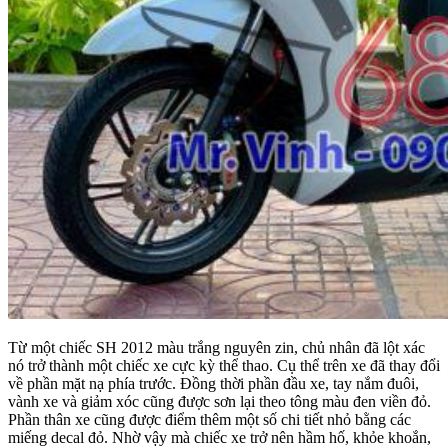
Từ một chiếc SH 2012 màu trắng nguyên zin, chủ nhân đã lột xác
nó trở thành một chiếc xe cực kỳ thể thao. Cụ thể trên xe đã thay đổi
về phần mặt nạ phía trước. Đồng thời phần đầu xe, tay nắm đuôi,
vành xe và giảm xóc cũng được sơn lại theo tông màu đen viền đỏ.
Phần thân xe cũng được điểm thêm một số chi tiết nhỏ bằng các
miếng decal đỏ. Nhờ vậy mà chiếc xe trở nên hầm hố, khỏe khoắn,