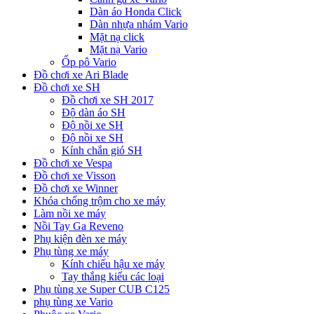
Dàn áo Honda Click
Dàn nhựa nhám Vario
Mặt nạ click
Mặt nạ Vario
Ốp pô Vario
Đồ chơi xe Ari Blade
Đồ chơi xe SH
Đồ chơi xe SH 2017
Độ dàn áo SH
Độ nồi xe SH
Độ nồi xe SH
Kính chắn gió SH
Đồ chơi xe Vespa
Đồ chơi xe Visson
Đồ chơi xe Winner
Khóa chống trộm cho xe máy
Làm nồi xe máy
Nồi Tay Ga Reveno
Phụ kiện đèn xe máy
Phụ tùng xe máy
Kính chiếu hậu xe máy
Tay thắng kiểu các loại
Phụ tùng xe Super CUB C125
phụ tùng xe Vario