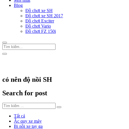
Mới nhất
Blog
Đồ chơi xe SH
Đồ chơi xe SH 2017
Đồ chơi Exciter
Đồ chơi Vario
Đồ chơi FZ 150i
Trang Chủ
/
Thẻ "có nên độ nồi SH"
có nên độ nồi SH
Search for post
Tất cả
Ắc quy xe máy
Bi nồi xe tay ga