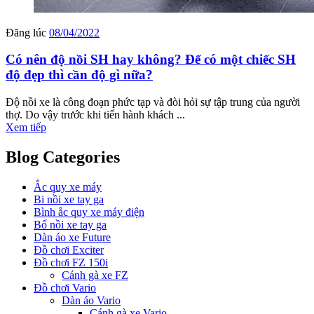
Đăng lúc
08/04/2022
Có nên độ nồi SH hay không? Để có một chiếc SH
độ đẹp thì cần độ gì nữa?
Độ nồi xe là công đoạn phức tạp và đòi hỏi sự tập trung của người
thợ. Do vậy trước khi tiến hành khách ...
Xem tiếp
Blog Categories
Ắc quy xe máy
Bi nồi xe tay ga
Bình ắc quy xe máy điện
Bố nồi xe tay ga
Dàn áo xe Future
Đồ chơi Exciter
Đồ chơi FZ 150i
Cánh gà xe FZ
Đồ chơi Vario
Dàn áo Vario
Cánh gà xe Vario