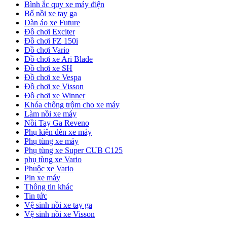
Bình ắc quy xe máy điện
Bố nồi xe tay ga
Dàn áo xe Future
Đồ chơi Exciter
Đồ chơi FZ 150i
Đồ chơi Vario
Đồ chơi xe Ari Blade
Đồ chơi xe SH
Đồ chơi xe Vespa
Đồ chơi xe Visson
Đồ chơi xe Winner
Khóa chống trộm cho xe máy
Làm nồi xe máy
Nồi Tay Ga Reveno
Phụ kiện đèn xe máy
Phụ tùng xe máy
Phụ tùng xe Super CUB C125
phụ tùng xe Vario
Phuộc xe Vario
Pin xe máy
Thông tin khác
Tin tức
Vệ sinh nồi xe tay ga
Vệ sinh nồi xe Visson