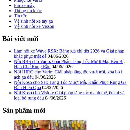
Phuộc xe Vario
Pin xe máy
Thông tin khác
Tin tức
Vệ sinh nồi xe tay ga
Vệ sinh nồi xe Visson
Bài viết mới
Làm nồi xe Wave RSX: Bảng giá chi tiết 2026 và Giải pháp
khắc phục triệt để
04/06/2026
Nồi BBS cho Vario: Giải Pháp Tăng Tốc Mượt Mà, Bền Bỉ,
Hạn Chế Rung Rần
04/06/2026
Nồi HIRC cho Vario: Giải pháp tăng tốc vượt trội, xóa bỏ ì
ạch ga đầu
04/06/2026
Nồi Koso cho SH: Tăng Tốc Mượt Mà, Khắc Phục Rung Ga
Đầu Hiệu Quả
04/06/2026
Nồi Koso cho Vision: Giải pháp tăng tốc mạnh mẽ, êm ái và
loại bỏ rung đầu
04/06/2026
Sản phẩm mới