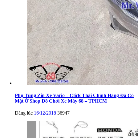
Phụ Tùng Zin Xe Vario – Click Thái Chính Hãng Đã Có
Mặt Ở Shop Đồ Chơi Xe Máy 68 – TPHCM
Đăng lúc
16/12/2018
36947