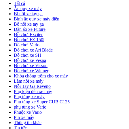
Tất cả
Ắc quy xe máy
Bi nồi xe tay ga
Bình ắc quy xe máy điện
Bố nồi xe tay ga
Dàn áo xe Future
Đồ chơi Exciter
Đồ chơi FZ 150i
Đồ chơi Vario
Đồ chơi xe Ari Blade
Đồ chơi xe SH
Đồ chơi xe Vespa
Đồ chơi xe Visson
Đồ chơi xe Winner
Khóa chống trộm cho xe máy
Làm nồi xe máy
Nồi Tay Ga Reveno
Phụ kiện đèn xe máy
Phụ tùng xe máy
Phụ tùng xe Super CUB C125
phụ tùng xe Vario
Phuộc xe Vario
Pin xe máy
Thông tin khác
Tin tức