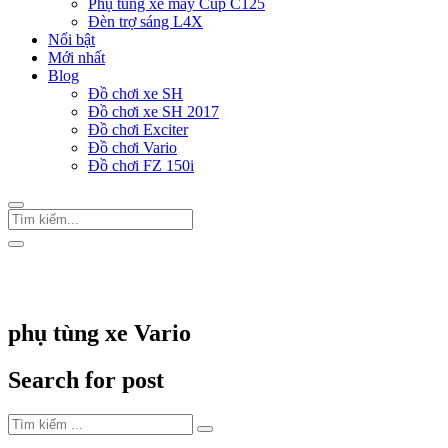
Phụ tùng xe máy Cup C125
Đèn trợ sáng L4X
Nổi bật
Mới nhất
Blog
Đồ chơi xe SH
Đồ chơi xe SH 2017
Đồ chơi Exciter
Đồ chơi Vario
Đồ chơi FZ 150i
Trang Chủ
/
phụ tùng xe Vario
phụ tùng xe Vario
Search for post