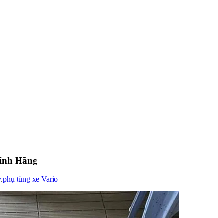
hính Hãng
y
,
phụ tùng xe Vario