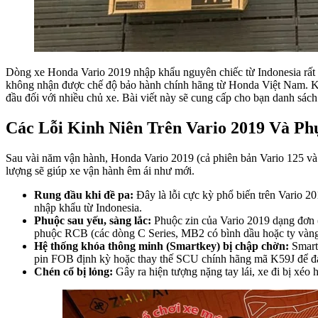
Dòng xe Honda Vario 2019 nhập khẩu nguyên chiếc từ Indonesia rất 
không nhận được chế độ bảo hành chính hãng từ Honda Việt Nam. Kh
đầu đối với nhiều chủ xe. Bài viết này sẽ cung cấp cho bạn danh sách
Các Lỗi Kinh Niên Trên Vario 2019 Và P
Sau vài năm vận hành, Honda Vario 2019 (cả phiên bản Vario 125 và V
lượng sẽ giúp xe vận hành êm ái như mới.
Rung đầu khi đề pa:
Đây là lỗi cực kỳ phổ biến trên Vario 20
nhập khẩu từ Indonesia.
Phuộc sau yếu, sàng lắc:
Phuộc zin của Vario 2019 dạng đơn (1
phuộc RCB (các dòng C Series, MB2 có bình dầu hoặc ty vàng)
Hệ thống khóa thông minh (Smartkey) bị chập chờn:
Smartk
pin FOB định kỳ hoặc thay thế SCU chính hãng mã K59J để đ
Chén cổ bị lỏng:
Gây ra hiện tượng nặng tay lái, xe đi bị xéo 