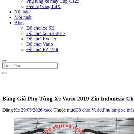
Phụ tùng xe máy Cup C125
Đèn trợ sáng L4X
Nổi bật
Mới nhất
Blog
Đồ chơi xe SH
Đồ chơi xe SH 2017
Đồ chơi Exciter
Đồ chơi Vario
Đồ chơi FZ 150i
Trang Chủ
/
Đồ chơi Vario
Bảng Giá Phụ Tùng Xe Vario 2019 Zin Indonesia C
Đăng lúc
29/05/2026
xace
Thuộc mục
Đồ chơi Vario
,
Phụ tùng xe má