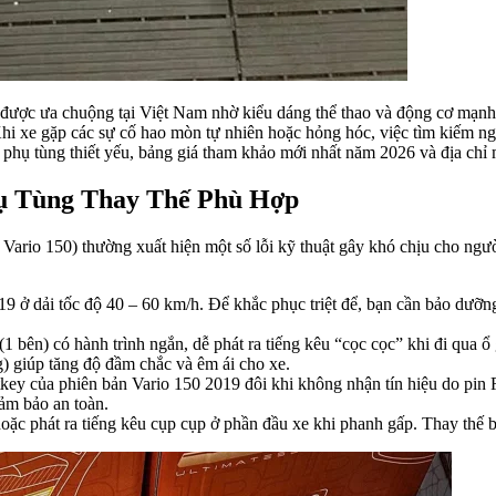
được ưa chuộng tại Việt Nam nhờ kiểu dáng thể thao và động cơ mạnh 
i xe gặp các sự cố hao mòn tự nhiên hoặc hỏng hóc, việc tìm kiếm 
 phụ tùng thiết yếu, bảng giá tham khảo mới nhất năm 2026 và địa chỉ 
hụ Tùng Thay Thế Phù Hợp
ario 150) thường xuất hiện một số lỗi kỹ thuật gây khó chịu cho người
19 ở dải tốc độ 40 – 60 km/h. Để khắc phục triệt để, bạn cần bảo dưỡn
 bên) có hành trình ngắn, dễ phát ra tiếng kêu “cọc cọc” khi đi qua ổ 
 giúp tăng độ đầm chắc và êm ái cho xe.
ey của phiên bản Vario 150 2019 đôi khi không nhận tín hiệu do pin
ảm bảo an toàn.
hoặc phát ra tiếng kêu cụp cụp ở phần đầu xe khi phanh gấp. Thay thế bộ