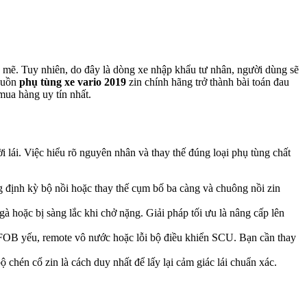
mẽ. Tuy nhiên, do đây là dòng xe nhập khẩu tư nhân, người dùng sẽ
nguồn
phụ tùng xe vario 2019
zin chính hãng trở thành bài toán đau
mua hàng uy tín nhất.
 lái. Việc hiểu rõ nguyên nhân và thay thế đúng loại phụ tùng chất
g định kỳ bộ nồi hoặc thay thế cụm bố ba càng và chuông nồi zin
gà hoặc bị sàng lắc khi chở nặng. Giải pháp tối ưu là nâng cấp lên
 FOB yếu, remote vô nước hoặc lỗi bộ điều khiển SCU. Bạn cần thay
 chén cổ zin là cách duy nhất để lấy lại cảm giác lái chuẩn xác.