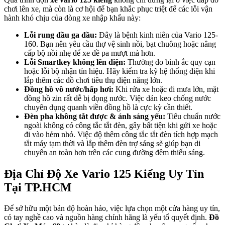
chơi lên xe, mà còn là cơ hội để bạn khắc phục triệt để các lỗi vận
hành khó chịu của dòng xe nhập khẩu này:
Lỗi rung đầu ga đầu:
Đây là bệnh kinh niên của Vario 125-
160. Bạn nên yêu cầu thợ vệ sinh nồi, bạt chuông hoặc nâng
cấp bộ nồi nhẹ để xe đề pa mượt mà hơn.
Lỗi Smartkey không lên điện:
Thường do bình ắc quy cạn
hoặc lỗi bộ nhận tín hiệu. Hãy kiểm tra kỹ hệ thống điện khi
lắp thêm các đồ chơi tiêu thụ điện năng lớn.
Đồng hồ vô nước/hấp hơi:
Khi rửa xe hoặc đi mưa lớn, mặt
đồng hồ zin rất dễ bị đọng nước. Việc dán keo chống nước
chuyên dụng quanh viền đồng hồ là cực kỳ cần thiết.
Đèn pha không tắt được & ánh sáng yếu:
Tiêu chuẩn nước
ngoài không có công tắc tắt đèn, gây bất tiện khi gửi xe hoặc
đi vào hẻm nhỏ. Việc độ thêm công tắc tắt đèn tích hợp mạch
tắt máy tạm thời và lắp thêm đèn trợ sáng sẽ giúp bạn di
chuyển an toàn hơn trên các cung đường đêm thiếu sáng.
Địa Chỉ Độ Xe Vario 125 Kiểng Uy Tín
Tại TP.HCM
Để sở hữu một bản độ hoàn hảo, việc lựa chọn một cửa hàng uy tín,
có tay nghề cao và nguồn hàng chính hãng là yếu tố quyết định.
Đồ