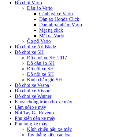
Đồ chơi Vario
Dàn áo Vario
Cánh gà xe Vario
Dàn áo Honda Click
Dàn nhựa nhám Vario
Mặt nạ click
Mặt nạ Vario
Ốp pô Vario
Đồ chơi xe Ari Blade
Đồ chơi xe SH
Đồ chơi xe SH 2017
Độ dàn áo SH
Độ nồi xe SH
Độ nồi xe SH
Kính chắn gió SH
Đồ chơi xe Vespa
Đồ chơi xe Visson
Đồ chơi xe Winner
Khóa chống trộm cho xe máy
Làm nồi xe máy
Nồi Tay Ga Reveno
Phụ kiện đèn xe máy
Phụ tùng xe máy
Kính chiếu hậu xe máy
Tay thắng kiểu các loại