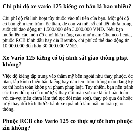
Chi phí độ xe vario 125 kiểng cơ bản là bao nhiêu?
Chi phí độ rất linh hoạt tùy thuộc vào túi tiền của bạn. Một gói độ
cơ bản gồm tem trùm, ốc titan, dè con và một số chi tiết nhựa trong
suốt chỉ dao động từ 1.500.000 đến 3.000.000 VNĐ. Nếu bạn
muốn lên các món đồ chơi hiệu năng cao như mâm Chemco Penta,
phuộc RCB bình dầu hay đĩa Brembo, chi phí có thể dao động từ
10.000.000 đến hơn 30.000.000 VNĐ.
Xe Vario 125 kiểng có bị cảnh sát giao thông phạt
không?
Việc độ kiểng tập trung vào thẩm mỹ bên ngoài như thay phuộc, ốc
titan, lắp kính chiếu hậu kiểng hay dán tem trùm trùng màu đăng ký
xe thì hoàn toàn không vi phạm pháp luật. Tuy nhiên, bạn nên tránh
các thay đổi quá đà như tự ý thay đổi màu sơn xe khác hoàn toàn
với cà-vẹt (nếu chưa làm thủ tục đổi màu sơn), thay pô quá ồn hoặc
tự ý thay đổi kích thước bánh xe quá nhỏ làm mất an toàn giao
thông.
Phuộc RCB cho Vario 125 có thực sự tốt hơn phuộc
zin không?