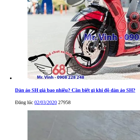
Dàn áo SH giá bao nhiêu? Cần biết gì khi độ dàn áo SH?
Đăng lúc
02/03/2020
27958