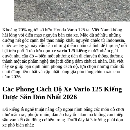
Khoảng 70% người sở hữu Honda Vario 125 tại Việt Nam không
hài lòng với diện mạo nguyên bản của xe. Mặc dù sở hữu những
đường nét góc cạnh thể thao nhập khẩu nguyên chiếc từ Indonesia,
chiếc xe tay ga này vẫn cần những điểm nhấn cá tính để thực sự nổi
bật trên phố. Trào lưu dọn
xe vario 125 kiểng
ra đời nhằm giải
quyết nhu cầu đó – biến một phương tiện di chuyển thông thường
thành một tác phẩm nghệ thuật di động đậm chất cá nhân. Bài viết
này sẽ giúp bạn định hình phong cách độ, lựa chọn những món đồ
chơi đáng tiền nhất và cập nhật bảng giá phụ tùng chính xác cho
năm 2026.
Các Phong Cách Độ Xe Vario 125 Kiểng
Được Săn Đón Nhất 2026
Độ kiểng là nghệ thuật nâng cấp ngoại hình bằng các món đồ chơi
như mâm xe, phuộc nhún, dàn áo hay ốc titan mà không can thiệp
sâu vào kết cấu động cơ bên trong. Dưới đây là 3 trường phái dọn
xe phổ biến nhất: