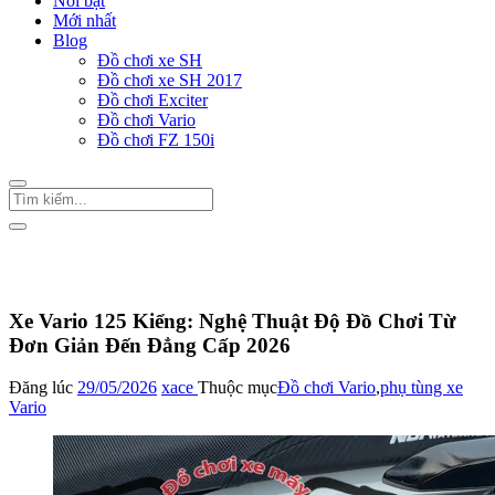
Nổi bật
Mới nhất
Blog
Đồ chơi xe SH
Đồ chơi xe SH 2017
Đồ chơi Exciter
Đồ chơi Vario
Đồ chơi FZ 150i
Trang Chủ
/
Đồ chơi Vario
Xe Vario 125 Kiểng: Nghệ Thuật Độ Đồ Chơi Từ
Đơn Giản Đến Đẳng Cấp 2026
Đăng lúc
29/05/2026
xace
Thuộc mục
Đồ chơi Vario
,
phụ tùng xe
Vario