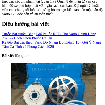
trực tiếp các chi nhánh tại Quận 1 và Quận 8 để nhận tư vấn cấu
hình độ xe phù hợp nhất với ngân sách của bạn. Đội ngũ kỹ thuật
viên của chúng tôi luôn sẵn sàng hỗ trợ bạn kiến tạo nên một bản độ
Vario 125 độc bản và an toàn nhất.
Điều hướng bài viết
Trước
Bài trước:
Bảng Giá Phuộc RCB Cho Vario Chính Hãng
2026 & Cách Chọn Phuộc Chuẩn
Kế tiếp
Bài tiếp theo:
Vario Đỏ Nhám Độ Kiểng: 15+ Gợi Ý Nâng
Tầm Cá Tính và Phong Cách 2026
Bài viết liên quan