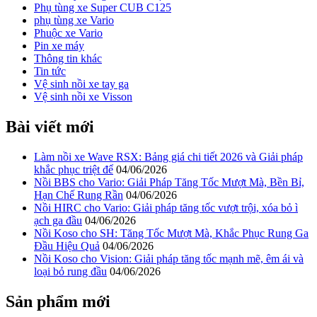
Phụ tùng xe Super CUB C125
phụ tùng xe Vario
Phuộc xe Vario
Pin xe máy
Thông tin khác
Tin tức
Vệ sinh nồi xe tay ga
Vệ sinh nồi xe Visson
Bài viết mới
Làm nồi xe Wave RSX: Bảng giá chi tiết 2026 và Giải pháp
khắc phục triệt để
04/06/2026
Nồi BBS cho Vario: Giải Pháp Tăng Tốc Mượt Mà, Bền Bỉ,
Hạn Chế Rung Rần
04/06/2026
Nồi HIRC cho Vario: Giải pháp tăng tốc vượt trội, xóa bỏ ì
ạch ga đầu
04/06/2026
Nồi Koso cho SH: Tăng Tốc Mượt Mà, Khắc Phục Rung Ga
Đầu Hiệu Quả
04/06/2026
Nồi Koso cho Vision: Giải pháp tăng tốc mạnh mẽ, êm ái và
loại bỏ rung đầu
04/06/2026
Sản phẩm mới