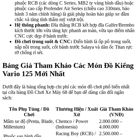
phuộc RCB (các dòng C Series, MB2 ty vàng bình dầu) hoặc
phuộc cao cấp Profender Air Series (chiều cao 330mm, bảo
hành 3 năm chính hãng) là giải pháp hoàn hảo giúp xe đầm
chắc và tăng tính thẩm mỹ vượt trội.
Hệ thống phanh:
Đĩa thắng RCB kết hợp đĩa Galfer/Brembo
kích thước lớn vừa tăng lực phanh an toàn, vừa tạo điểm nhấn
CNC cực đẹp ở bánh trước.
Đồ chơi trong suốt & CNC:
Điển hình là ốp pô trong suốt,
nắp nồi trong suốt, cốt bánh trước Salaya và dàn ốc Titan rực
rỡ chống rỉ sét.
Bảng Giá Tham Khảo Các Món Đồ Kiểng
Vario 125 Mới Nhất
Dưới đây là bảng tổng hợp chi phí các món đồ chơi phổ biến nhất
tại cửa hàng Đồ Chơi Xe Máy 68 để bạn dễ dàng cân đối ngân
sách:
Tên Phụ Tùng / Đồ
Thương Hiệu / Xuất
Giá Tham Khảo
Chơi
Xứ
(VNĐ)
Mâm xe độ (Penta, Blade,
Chemco / Power
2.000.000 –
Millenium)
(Indonesia)
4.000.000
Racing Boy (RCB) /
2.500.000 –
Phuộc sau bình dầu