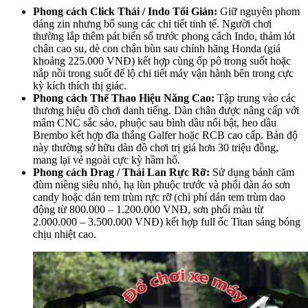
Phong cách Click Thái / Indo Tối Giản:
Giữ nguyên phom
dáng zin nhưng bổ sung các chi tiết tinh tế. Người chơi
thường lắp thêm pát biển số trước phong cách Indo, thảm lót
chân cao su, dè con chắn bùn sau chính hãng Honda (giá
khoảng 225.000 VNĐ) kết hợp cùng ốp pô trong suốt hoặc
nắp nồi trong suốt để lộ chi tiết máy vận hành bên trong cực
kỳ kích thích thị giác.
Phong cách Thể Thao Hiệu Năng Cao:
Tập trung vào các
thương hiệu đồ chơi danh tiếng. Dàn chân được nâng cấp với
mâm CNC sắc sảo, phuộc sau bình dầu nổi bật, heo dầu
Brembo kết hợp đĩa thắng Galfer hoặc RCB cao cấp. Bản độ
này thường sở hữu dàn đồ chơi trị giá hơn 30 triệu đồng,
mang lại vẻ ngoài cực kỳ hầm hố.
Phong cách Drag / Thái Lan Rực Rỡ:
Sử dụng bánh căm
đùm niềng siêu nhỏ, hạ lùn phuộc trước và phối dàn áo sơn
candy hoặc dán tem trùm rực rỡ (chi phí dán tem trùm dao
động từ 800.000 – 1.200.000 VNĐ, sơn phối màu từ
2.000.000 – 3.500.000 VNĐ) kết hợp full ốc Titan sáng bóng
chịu nhiệt cao.