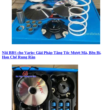
Nồi BBS cho Vario: Giải Pháp Tăng Tốc Mượt Mà, Bền Bỉ,
Hạn Chế Rung Rần