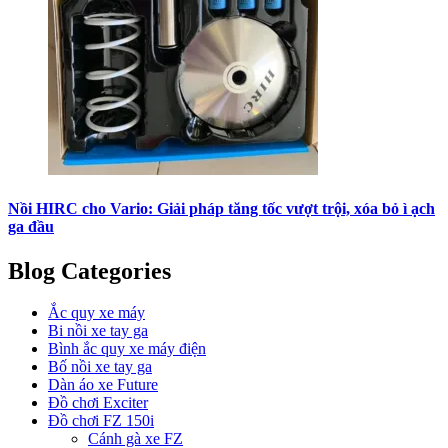
Nồi HIRC cho Vario: Giải pháp tăng tốc vượt trội, xóa bỏ ì ạch
ga đầu
Blog Categories
Ắc quy xe máy
Bi nồi xe tay ga
Bình ắc quy xe máy điện
Bố nồi xe tay ga
Dàn áo xe Future
Đồ chơi Exciter
Đồ chơi FZ 150i
Cánh gà xe FZ