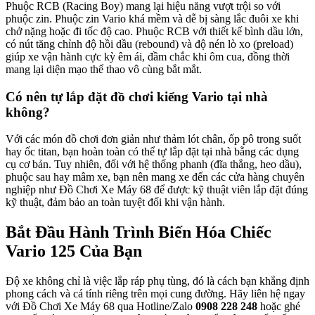
Phuộc RCB (Racing Boy) mang lại hiệu năng vượt trội so với
phuộc zin. Phuộc zin Vario khá mềm và dễ bị sàng lắc đuôi xe khi
chở nặng hoặc đi tốc độ cao. Phuộc RCB với thiết kế bình dầu lớn,
có nút tăng chỉnh độ hồi dầu (rebound) và độ nén lò xo (preload)
giúp xe vận hành cực kỳ êm ái, đầm chắc khi ôm cua, đồng thời
mang lại diện mạo thể thao vô cùng bắt mắt.
Có nên tự lắp đặt đồ chơi kiểng Vario tại nhà
không?
Với các món đồ chơi đơn giản như thảm lót chân, ốp pô trong suốt
hay ốc titan, bạn hoàn toàn có thể tự lắp đặt tại nhà bằng các dụng
cụ cơ bản. Tuy nhiên, đối với hệ thống phanh (đĩa thắng, heo dầu),
phuộc sau hay mâm xe, bạn nên mang xe đến các cửa hàng chuyên
nghiệp như Đồ Chơi Xe Máy 68 để được kỹ thuật viên lắp đặt đúng
kỹ thuật, đảm bảo an toàn tuyệt đối khi vận hành.
Bắt Đầu Hành Trình Biến Hóa Chiếc
Vario 125 Của Bạn
Độ xe không chỉ là việc lắp ráp phụ tùng, đó là cách bạn khẳng định
phong cách và cá tính riêng trên mọi cung đường. Hãy liên hệ ngay
với Đồ Chơi Xe Máy 68 qua Hotline/Zalo
0908 228 248
hoặc ghé