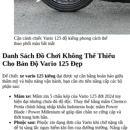
Cận cảnh chiếc Vario 125 độ kiểng phong cách thể
thao phối màu bắt mắt
Danh Sách Đồ Chơi Không Thể Thiếu
Cho Bản Độ Vario 125 Đẹp
Để chiếc
xe vario 125 kiểng
đạt được sự cân bằng hoàn hảo giữa
thẩm mỹ và hiệu năng vận hành, bạn cần ưu tiên nâng cấp các bộ
phận sau:
Mâm xe:
Mâm zin 5 chấu kép của Vario 125 đời 2024 tuy
hiện đại nhưng chưa đủ độ độc. Thay thế bằng mâm Chemco
Penta chính hãng nhập khẩu Indonesia hoặc mâm Power
Blade / Power Millenium sẽ giúp dàn chân xe cứng cáp và
thời trang hơn hẳn.
Phuộc sau:
Phuộc zin dạng đơn của Vario khi chở nặng rất
dễ bị sàng lắc nguy hiểm khi ôm cua đường trường. Nâng cấp