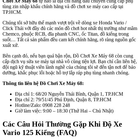
Chơi Xe Máy 68
tự hào là địa chỉ hàng đầu chuyên cung cấp phụ
tùng zin nhập khẩu chính hãng và đồ chơi xe máy cao cấp tại
TP.HCM.
Chúng tôi sở hữu thế mạnh vượt trội về dòng xe Honda Vario /
Click Thái với đầy đủ các món đồ chơi hot nhất thị trường như mâm
Chemco, phuộc RCB, đĩa phanh CNC, ốc Titan, đồ kiểng trong
suốt… Tất cả sản phẩm đều cam kết chính hãng, rõ ràng nguồn gốc
xuất xứ.
Bên cạnh đó, nếu bạn quá bận rộn, Đồ Chơi Xe Máy 68 còn cung
cấp dịch vụ sửa xe máy tại nhà vô cùng tiện lợi. Bạn chỉ cần liên hệ,
đội ngũ kỹ thuật viên lành nghề của chúng tôi sẽ đến tận nơi để bảo
dưỡng, khắc phục lỗi hoặc hỗ trợ lắp ráp phụ tùng nhanh chóng.
Thông tin liên hệ Đồ Chơi Xe Máy 68:
Địa chỉ 1: 68/20 Nguyễn Thái Bình, Quận 1, TP.HCM
Địa chỉ 2: 79/51/45 Phú Định, Quận 8, TP.HCM
Hotline/Zalo: 0908 228 248
Giờ làm việc: 9:00 – 18:30 (Thứ Hai – Chủ Nhật)
Các Câu Hỏi Thường Gặp Khi Độ Xe
Vario 125 Kiểng (FAQ)