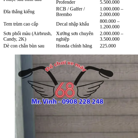
Profender
5.500.000
RCB / Galfer /
1.000.000 –
Đĩa thắng kiểng
Brembo
2.000.000
800.000 –
Tem trùm cao cấp
Decal nhập khẩu
1.200.000
Sơn phối màu (Airbrush,
Xưởng sơn chuyên
2.000.000 –
Candy, 2K)
nghiệp
3.500.000
Dè con chắn bùn sau
Honda chính hãng
225.000