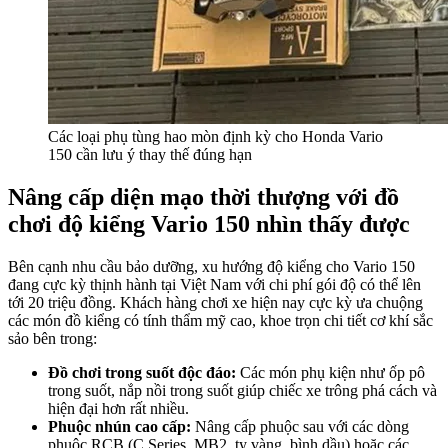
Các loại phụ tùng hao mòn định kỳ cho Honda Vario
150 cần lưu ý thay thế đúng hạn
Nâng cấp diện mạo thời thượng với đồ
chơi độ kiểng Vario 150 nhìn thấy được
Bên cạnh nhu cầu bảo dưỡng, xu hướng độ kiểng cho Vario 150
đang cực kỳ thịnh hành tại Việt Nam với chi phí gói độ có thể lên
tới 20 triệu đồng. Khách hàng chơi xe hiện nay cực kỳ ưa chuộng
các món đồ kiểng có tính thẩm mỹ cao, khoe trọn chi tiết cơ khí sắc
sảo bên trong:
Đồ chơi trong suốt độc đáo:
Các món phụ kiện như ốp pô
trong suốt, nắp nồi trong suốt giúp chiếc xe trông phá cách và
hiện đại hơn rất nhiều.
Phuộc nhún cao cấp:
Nâng cấp phuộc sau với các dòng
phuộc RCB (C Series, MB2, ty vàng, bình dầu) hoặc các