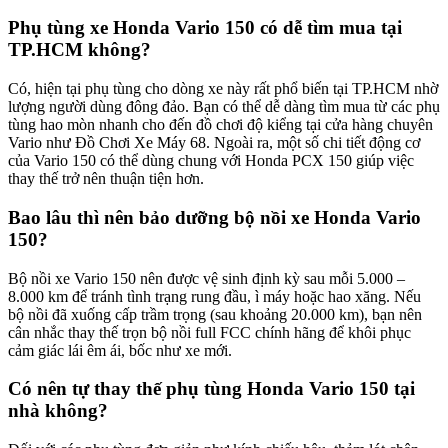
Phụ tùng xe Honda Vario 150 có dễ tìm mua tại
TP.HCM không?
Có, hiện tại phụ tùng cho dòng xe này rất phổ biến tại TP.HCM nhờ
lượng người dùng đông đảo. Bạn có thể dễ dàng tìm mua từ các phụ
tùng hao mòn nhanh cho đến đồ chơi độ kiểng tại cửa hàng chuyên
Vario như Đồ Chơi Xe Máy 68. Ngoài ra, một số chi tiết động cơ
của Vario 150 có thể dùng chung với Honda PCX 150 giúp việc
thay thế trở nên thuận tiện hơn.
Bao lâu thì nên bảo dưỡng bộ nồi xe Honda Vario
150?
Bộ nồi xe Vario 150 nên được vệ sinh định kỳ sau mỗi 5.000 –
8.000 km để tránh tình trạng rung đầu, ì máy hoặc hao xăng. Nếu
bộ nồi đã xuống cấp trầm trọng (sau khoảng 20.000 km), bạn nên
cân nhắc thay thế trọn bộ nồi full FCC chính hãng để khôi phục
cảm giác lái êm ái, bốc như xe mới.
Có nên tự thay thế phụ tùng Honda Vario 150 tại
nhà không?