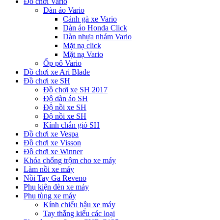
Đồ chơi Vario
Dàn áo Vario
Cánh gà xe Vario
Dàn áo Honda Click
Dàn nhựa nhám Vario
Mặt nạ click
Mặt nạ Vario
Ốp pô Vario
Đồ chơi xe Ari Blade
Đồ chơi xe SH
Đồ chơi xe SH 2017
Độ dàn áo SH
Độ nồi xe SH
Độ nồi xe SH
Kính chắn gió SH
Đồ chơi xe Vespa
Đồ chơi xe Visson
Đồ chơi xe Winner
Khóa chống trộm cho xe máy
Làm nồi xe máy
Nồi Tay Ga Reveno
Phụ kiện đèn xe máy
Phụ tùng xe máy
Kính chiếu hậu xe máy
Tay thắng kiểu các loại