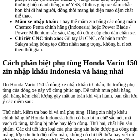
thương hiệu danh tiếng như YSS, Ohlins giúp xe đầm chắc
hơn khi đi hai người, đồng thời mang lại diện mạo đậm chất
thể thao.
Mâm xe nhập khẩu:
Thay thế mâm zin bằng các dòng mâm
Chemco Penta chính hãng (Indonesia) hoặc Power Blade /
Power Millenium sắc sảo, tăng độ cứng cáp cho dàn chân xe.
Chi tiết CNC tinh xảo:
Gù tay lái CNC, cốt bánh trước
Salaya sáng bóng tạo điểm nhấn sang trọng, không bị rỉ sét
theo thời gian.
Cách phân biệt phụ tùng Honda Vario 150
zin nhập khẩu Indonesia và hàng nhái
Do Honda Vario 150 là dòng xe nhập khẩu tư nhân, thị trường phụ
tùng của dòng xe này vô cùng phức tạp. Để tránh mua phải hàng
giả, hàng kém chất lượng gây mất an toàn khi vận hành, bạn cần lưu
ý các điểm sau:
Thứ nhất, kiểm tra bao bì và mã phụ tùng. Hàng zin nhập khẩu
chính hãng từ Honda Indonesia luôn có bao bì in chữ sắc nét, mã
vạch rõ ràng, không bị nhòe hay lệch dòng. Thứ hai, chất liệu sản
phẩm. Các chi tiết kim loại của phụ tùng zin luôn được gia công mịn
màng, lớp sơn tĩnh điện đều màu, không có chi tiết thừa hay vết nứt