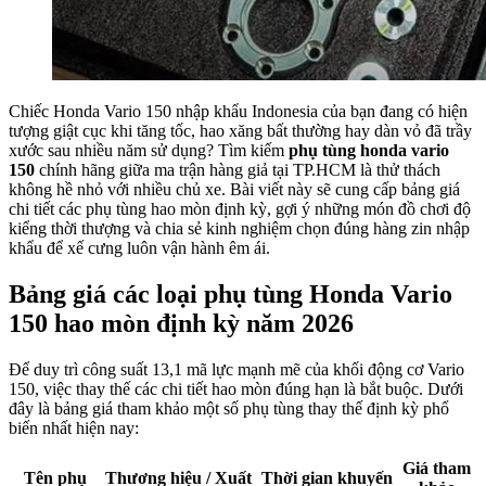
Chiếc Honda Vario 150 nhập khẩu Indonesia của bạn đang có hiện
tượng giật cục khi tăng tốc, hao xăng bất thường hay dàn vỏ đã trầy
xước sau nhiều năm sử dụng? Tìm kiếm
phụ tùng honda vario
150
chính hãng giữa ma trận hàng giả tại TP.HCM là thử thách
không hề nhỏ với nhiều chủ xe. Bài viết này sẽ cung cấp bảng giá
chi tiết các phụ tùng hao mòn định kỳ, gợi ý những món đồ chơi độ
kiểng thời thượng và chia sẻ kinh nghiệm chọn đúng hàng zin nhập
khẩu để xế cưng luôn vận hành êm ái.
Bảng giá các loại phụ tùng Honda Vario
150 hao mòn định kỳ năm 2026
Để duy trì công suất 13,1 mã lực mạnh mẽ của khối động cơ Vario
150, việc thay thế các chi tiết hao mòn đúng hạn là bắt buộc. Dưới
đây là bảng giá tham khảo một số phụ tùng thay thế định kỳ phổ
biến nhất hiện nay:
Giá tham
Tên phụ
Thương hiệu / Xuất
Thời gian khuyến