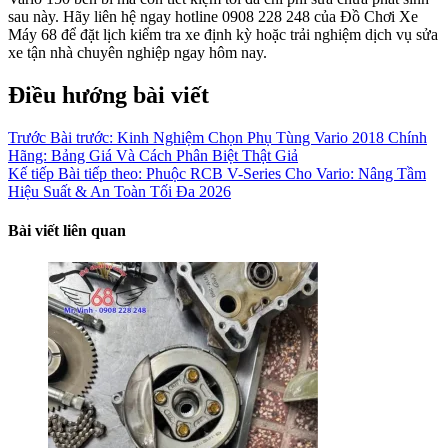
sau này. Hãy liên hệ ngay hotline 0908 228 248 của Đồ Chơi Xe
Máy 68 để đặt lịch kiểm tra xe định kỳ hoặc trải nghiệm dịch vụ sửa
xe tận nhà chuyên nghiệp ngay hôm nay.
Điều hướng bài viết
Trước
Bài trước:
Kinh Nghiệm Chọn Phụ Tùng Vario 2018 Chính
Hãng: Bảng Giá Và Cách Phân Biệt Thật Giả
Kế tiếp
Bài tiếp theo:
Phuộc RCB V-Series Cho Vario: Nâng Tầm
Hiệu Suất & An Toàn Tối Đa 2026
Bài viết liên quan