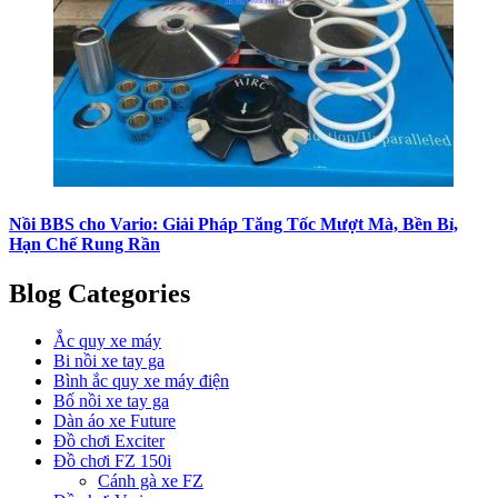
Nồi BBS cho Vario: Giải Pháp Tăng Tốc Mượt Mà, Bền Bỉ,
Hạn Chế Rung Rần
Blog Categories
Ắc quy xe máy
Bi nồi xe tay ga
Bình ắc quy xe máy điện
Bố nồi xe tay ga
Dàn áo xe Future
Đồ chơi Exciter
Đồ chơi FZ 150i
Cánh gà xe FZ