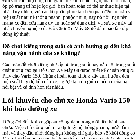
Đối với các phụ tùng đơn giản như kính chiếu hậu, thảm lót chân,
ốp pô trang trí hoặc lọc gió, bạn hoàn toàn có thể tự thực hiện tại
nhà. Tuy nhiên, với các bộ phận phức tạp liên quan đến an toàn và
hiệu suất như hệ thống phanh, phuộc nhún, hay bộ nồi, bạn nên
mang xe đến cửa hàng uy tín hoặc sử dụng dịch vụ sửa xe máy tại
nhà chuyên nghiệp của Đồ Chơi Xe Máy 68 để đảm bảo lắp ráp
đúng kỹ thuật.
Đồ chơi kiểng trong suốt có ảnh hưởng gì đến khả
năng vận hành của xe không?
Các món đồ chơi kiểng như ốp pô trong suốt hay nắp nồi trong suốt
chất lượng cao tại Đồ Chơi Xe Máy 68 được thiết kế chuẩn Plug &
Play cho Vario 150. Chúng hoàn toàn không gây ảnh hưởng đến
hiệu suất hay độ bền của xe, ngược lại còn giúp chiếc xe của bạn
nổi bật và cá tính hơn rất nhiều.
Lời khuyên cho chủ xe Honda Vario 150
khi bảo dưỡng xe
Đừng đợi đến khi xe gặp sự cố nghiêm trọng mới tiến hành sửa
chữa. Việc chủ động kiểm tra định kỳ hệ thống phanh, nước làm
mát và thay dầu nhớt đúng hạn không chỉ giúp bảo vệ khối động cơ
Vario 150 bền bỉ mà còn tiết kiệm tối đa chi phí sửa chữa phát sinh