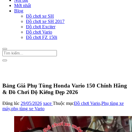
Nổi bật
Mới nhất
Blog
Đồ chơi xe SH
Đồ chơi xe SH 2017
Đồ chơi Exciter
Đồ chơi Vario
Đồ chơi FZ 150i
Trang Chủ
/
Đồ chơi Vario
Bảng Giá Phụ Tùng Honda Vario 150 Chính Hãng
& Đồ Chơi Độ Kiểng Đẹp 2026
Đăng lúc
29/05/2026
xace
Thuộc mục
Đồ chơi Vario
,
Phụ tùng xe
máy
,
phụ tùng xe Vario