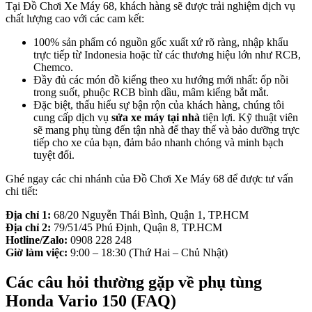
Tại Đồ Chơi Xe Máy 68, khách hàng sẽ được trải nghiệm dịch vụ
chất lượng cao với các cam kết:
100% sản phẩm có nguồn gốc xuất xứ rõ ràng, nhập khẩu
trực tiếp từ Indonesia hoặc từ các thương hiệu lớn như RCB,
Chemco.
Đầy đủ các món đồ kiểng theo xu hướng mới nhất: ốp nồi
trong suốt, phuộc RCB bình dầu, mâm kiểng bắt mắt.
Đặc biệt, thấu hiểu sự bận rộn của khách hàng, chúng tôi
cung cấp dịch vụ
sửa xe máy tại nhà
tiện lợi. Kỹ thuật viên
sẽ mang phụ tùng đến tận nhà để thay thế và bảo dưỡng trực
tiếp cho xe của bạn, đảm bảo nhanh chóng và minh bạch
tuyệt đối.
Ghé ngay các chi nhánh của Đồ Chơi Xe Máy 68 để được tư vấn
chi tiết:
Địa chỉ 1:
68/20 Nguyễn Thái Bình, Quận 1, TP.HCM
Địa chỉ 2:
79/51/45 Phú Định, Quận 8, TP.HCM
Hotline/Zalo:
0908 228 248
Giờ làm việc:
9:00 – 18:30 (Thứ Hai – Chủ Nhật)
Các câu hỏi thường gặp về phụ tùng
Honda Vario 150 (FAQ)