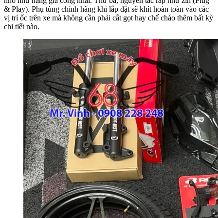
nhỏ như hàng gia công nhái. Thứ ba, nguyên tắc ráp như zin (Plug
& Play). Phụ tùng chính hãng khi lắp đặt sẽ khít hoàn toàn vào các
vị trí ốc trên xe mà không cần phải cắt gọt hay chế cháo thêm bất kỳ
chi tiết nào.