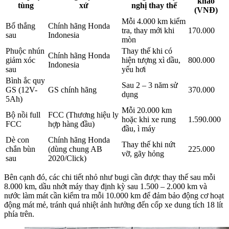
khảo
tùng
xứ
nghị thay thế
(VNĐ)
Mỗi 4.000 km kiểm
Bố thắng
Chính hãng Honda
tra, thay mới khi
170.000
sau
Indonesia
mòn
Phuộc nhún
Thay thế khi có
Chính hãng Honda
giảm xóc
hiện tượng xì dầu,
800.000
Indonesia
sau
yếu hơi
Bình ắc quy
Sau 2 – 3 năm sử
GS (12V-
GS chính hãng
370.000
dụng
5Ah)
Mỗi 20.000 km
Bộ nồi full
FCC (Thương hiệu ly
hoặc khi xe rung
1.590.000
FCC
hợp hàng đầu)
đầu, ì máy
Dè con
Chính hãng Honda
Thay thế khi nứt
chắn bùn
(dùng chung AB
225.000
vỡ, gãy hỏng
sau
2020/Click)
Bên cạnh đó, các chi tiết nhỏ như bugi cần được thay thế sau mỗi
8.000 km, dầu nhớt máy thay định kỳ sau 1.500 – 2.000 km và
nước làm mát cần kiểm tra mỗi 10.000 km để đảm bảo động cơ hoạt
động mát mẻ, tránh quá nhiệt ảnh hưởng đến cốp xe dung tích 18 lít
phía trên.