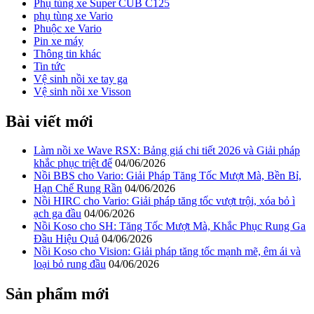
Phụ tùng xe Super CUB C125
phụ tùng xe Vario
Phuộc xe Vario
Pin xe máy
Thông tin khác
Tin tức
Vệ sinh nồi xe tay ga
Vệ sinh nồi xe Visson
Bài viết mới
Làm nồi xe Wave RSX: Bảng giá chi tiết 2026 và Giải pháp
khắc phục triệt để
04/06/2026
Nồi BBS cho Vario: Giải Pháp Tăng Tốc Mượt Mà, Bền Bỉ,
Hạn Chế Rung Rần
04/06/2026
Nồi HIRC cho Vario: Giải pháp tăng tốc vượt trội, xóa bỏ ì
ạch ga đầu
04/06/2026
Nồi Koso cho SH: Tăng Tốc Mượt Mà, Khắc Phục Rung Ga
Đầu Hiệu Quả
04/06/2026
Nồi Koso cho Vision: Giải pháp tăng tốc mạnh mẽ, êm ái và
loại bỏ rung đầu
04/06/2026
Sản phẩm mới