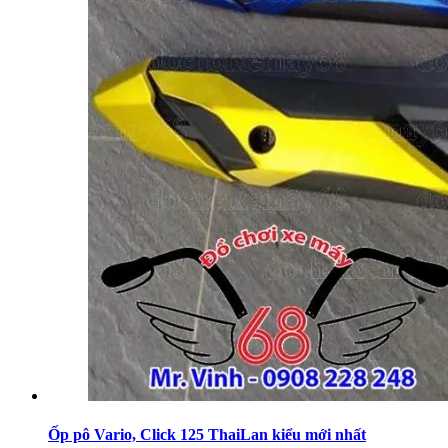
Ốp pô Vario, Click 125 ThaiLan kiểu mới nhất