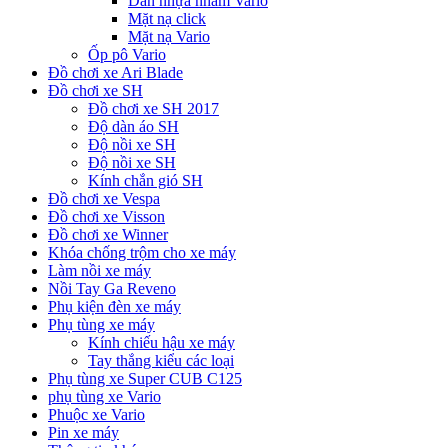
Dàn nhựa nhám Vario
Mặt nạ click
Mặt nạ Vario
Ốp pô Vario
Đồ chơi xe Ari Blade
Đồ chơi xe SH
Đồ chơi xe SH 2017
Độ dàn áo SH
Độ nồi xe SH
Độ nồi xe SH
Kính chắn gió SH
Đồ chơi xe Vespa
Đồ chơi xe Visson
Đồ chơi xe Winner
Khóa chống trộm cho xe máy
Làm nồi xe máy
Nồi Tay Ga Reveno
Phụ kiện đèn xe máy
Phụ tùng xe máy
Kính chiếu hậu xe máy
Tay thắng kiểu các loại
Phụ tùng xe Super CUB C125
phụ tùng xe Vario
Phuộc xe Vario
Pin xe máy