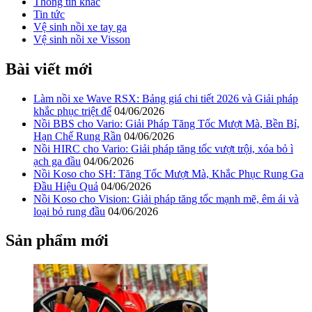
Thông tin khác
Tin tức
Vệ sinh nồi xe tay ga
Vệ sinh nồi xe Visson
Bài viết mới
Làm nồi xe Wave RSX: Bảng giá chi tiết 2026 và Giải pháp
khắc phục triệt để
04/06/2026
Nồi BBS cho Vario: Giải Pháp Tăng Tốc Mượt Mà, Bền Bỉ,
Hạn Chế Rung Rần
04/06/2026
Nồi HIRC cho Vario: Giải pháp tăng tốc vượt trội, xóa bỏ ì
ạch ga đầu
04/06/2026
Nồi Koso cho SH: Tăng Tốc Mượt Mà, Khắc Phục Rung Ga
Đầu Hiệu Quả
04/06/2026
Nồi Koso cho Vision: Giải pháp tăng tốc mạnh mẽ, êm ái và
loại bỏ rung đầu
04/06/2026
Sản phẩm mới