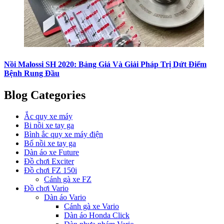
Nồi Malossi SH 2020: Bảng Giá Và Giải Pháp Trị Dứt Điểm
Bệnh Rung Đầu
Blog Categories
Ắc quy xe máy
Bi nồi xe tay ga
Bình ắc quy xe máy điện
Bố nồi xe tay ga
Dàn áo xe Future
Đồ chơi Exciter
Đồ chơi FZ 150i
Cánh gà xe FZ
Đồ chơi Vario
Dàn áo Vario
Cánh gà xe Vario
Dàn áo Honda Click