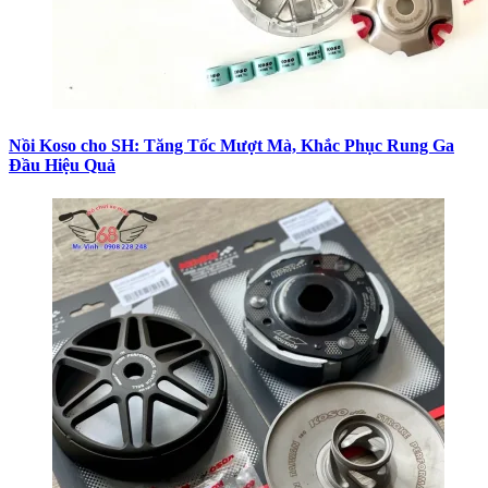
Nồi Koso cho SH: Tăng Tốc Mượt Mà, Khắc Phục Rung Ga
Đầu Hiệu Quả