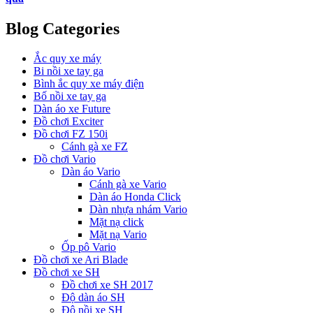
Blog Categories
Ắc quy xe máy
Bi nồi xe tay ga
Bình ắc quy xe máy điện
Bố nồi xe tay ga
Dàn áo xe Future
Đồ chơi Exciter
Đồ chơi FZ 150i
Cánh gà xe FZ
Đồ chơi Vario
Dàn áo Vario
Cánh gà xe Vario
Dàn áo Honda Click
Dàn nhựa nhám Vario
Mặt nạ click
Mặt nạ Vario
Ốp pô Vario
Đồ chơi xe Ari Blade
Đồ chơi xe SH
Đồ chơi xe SH 2017
Độ dàn áo SH
Độ nồi xe SH