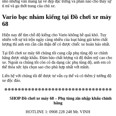
nhỏ nhưng vẫn mang lại vẻ đẹp đặc trưng và phần nào cho thấy sự
tỉ mỉ và gu thời trang của chủ xe.
Vario bạc nhám kiểng tại Đồ chơi xe máy
68
Hiện nay để tìm chỗ độ kiểng cho Vario không hề quá khó. Tuy
nhiên với sự trà trộn ngày càng nhiều của loạt hàng giả kém chất
lượng thì anh em cần cẩn thận để có được chiếc xe hoàn hảo nhất.
Tại Đồ chơi xe máy 68 chúng tôi cung cấp phụ tùng độ xe chính
hãng được nhập khẩu. Đảm bảo chất lượng và độ thẩm mỹ cao cho
xe. Ngoài ra chúng tôi còn có đa dạng các phụ tùng độ, anh em có
thể thỏa sức lựa chọn sao cho phù hợp nhất với mình.
Liên hệ với chúng tôi để được tư vấn cụ thể và có thêm ý tưởng độ
xe độc đáo.
✵✵✵✵✵✵✵✵✵✵✵✵✵✵✵✵✵✵✵✵✵✵✵✵✵✵✵✵✵✵✵✵
SHOP Đồ chơi xe máy 68 – Phụ tùng zin nhập khẩu chính
hãng
HOTLINE 1: 0908 228 248 Mr. VINH