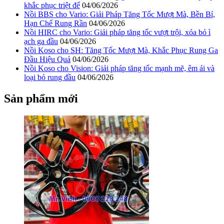
khắc phục triệt để
04/06/2026
Nồi BBS cho Vario: Giải Pháp Tăng Tốc Mượt Mà, Bền Bỉ,
Hạn Chế Rung Rần
04/06/2026
Nồi HIRC cho Vario: Giải pháp tăng tốc vượt trội, xóa bỏ ì
ạch ga đầu
04/06/2026
Nồi Koso cho SH: Tăng Tốc Mượt Mà, Khắc Phục Rung Ga
Đầu Hiệu Quả
04/06/2026
Nồi Koso cho Vision: Giải pháp tăng tốc mạnh mẽ, êm ái và
loại bỏ rung đầu
04/06/2026
Sản phẩm mới