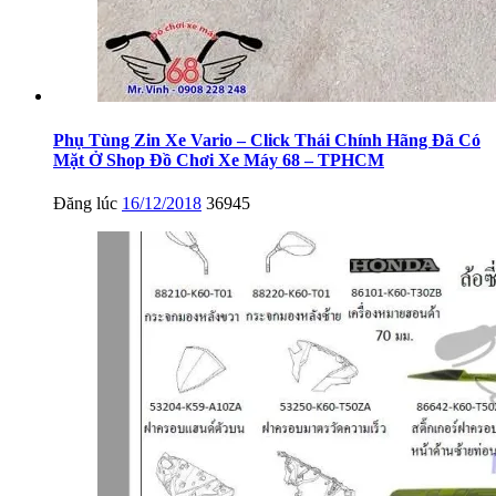
Phụ Tùng Zin Xe Vario – Click Thái Chính Hãng Đã Có
Mặt Ở Shop Đồ Chơi Xe Máy 68 – TPHCM
Đăng lúc
16/12/2018
36945