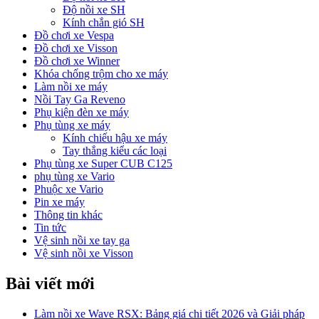
Độ nồi xe SH
Kính chắn gió SH
Đồ chơi xe Vespa
Đồ chơi xe Visson
Đồ chơi xe Winner
Khóa chống trộm cho xe máy
Làm nồi xe máy
Nồi Tay Ga Reveno
Phụ kiện đèn xe máy
Phụ tùng xe máy
Kính chiếu hậu xe máy
Tay thắng kiểu các loại
Phụ tùng xe Super CUB C125
phụ tùng xe Vario
Phuộc xe Vario
Pin xe máy
Thông tin khác
Tin tức
Vệ sinh nồi xe tay ga
Vệ sinh nồi xe Visson
Bài viết mới
Làm nồi xe Wave RSX: Bảng giá chi tiết 2026 và Giải pháp