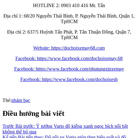
HOTLINE 2: 0903 410 416 Mr. Tấn
Địa chỉ 1: 68/20 Nguyễn Thái Bình, P. Nguyễn Thái Bình, Quận 1,
TpHCM
Địa chỉ 2: 637/5 Huỳnh Tấn Phát, P. Tân Thuận Đông, Quận 7,
TpHCM
Website: https://dochoixemay68.com
Facebook: https://www.facebook.com/dochoixemay.68
Facebook: https://www.facebook.com/phutungzinxemay
Facebook: https://www.facebook.com/dochoixesh
Thẻ:
nhám bạc
Điều hướng bài viết
Trước
Bài trước:
Ý tưởng Vario độ kiểng xanh ngọc bích nổi bật
không thể bỏ qua
Kế tiếp
Bài tiếp theo:
Độ nồi xe Vario giúp tăng hiệu suất và độ