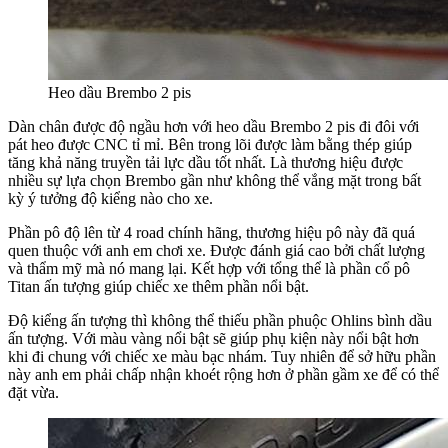
Heo dầu Brembo 2 pis
Dàn chân được độ ngầu hơn với heo dầu Brembo 2 pis đi đôi với
pát heo được CNC tỉ mỉ. Bên trong lõi được làm bằng thép giúp
tăng khả năng truyền tải lực dầu tốt nhất. Là thương hiệu được
nhiều sự lựa chọn Brembo gần như không thể vắng mặt trong bất
kỳ ý tưởng độ kiểng nào cho xe.
Phần pô độ lên từ 4 road chính hãng, thương hiệu pô này đã quá
quen thuộc với anh em chơi xe. Được đánh giá cao bởi chất lượng
và thẩm mỹ mà nó mang lại. Kết hợp với tổng thể là phần cổ pô
Titan ấn tượng giúp chiếc xe thêm phần nổi bật.
Độ kiểng ấn tượng thì không thể thiếu phần phuộc Ohlins bình dầu
ấn tượng. Với màu vàng nổi bật sẽ giúp phụ kiện này nổi bật hơn
khi đi chung với chiếc xe màu bạc nhám. Tuy nhiên để sở hữu phần
này anh em phải chấp nhận khoét rộng hơn ở phần gầm xe để có thể
đặt vừa.