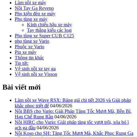
Làm nồi xe máy
Nồi Tay Ga Reveno
Phụ kiện đèn xe máy
Phụ tùng xe máy
Kính chiếu hậu xe máy
Tay thắng kiểu các loại
Phụ tùng xe Super CUB C125
phụ tùng xe Vario
Phuộc xe Vario
Pin xe máy
Thông tin khác
Tin tức
Vệ sinh nồi xe tay ga
Vệ sinh nồi xe Visson
Bài viết mới
Làm nồi xe Wave RSX: Bảng giá chi tiết 2026 và Giải pháp
khắc phục triệt để
04/06/2026
Nồi BBS cho Vario: Giải Pháp Tăng Tốc Mượt Mà, Bền Bỉ,
Hạn Chế Rung Rần
04/06/2026
Nồi HIRC cho Vario: Giải pháp tăng tốc vượt trội, xóa bỏ ì
ạch ga đầu
04/06/2026
Nồi Koso cho SH: Tăng Tốc Mượt Mà, Khắc Phục Rung Ga