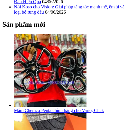
Đầu Hiệu Quả
04/06/2026
Nồi Koso cho Vision: Giải pháp tăng tốc mạnh mẽ, êm ái và
loại bỏ rung đầu
04/06/2026
Sản phẩm mới
Mâm Chemco Penta chính hãng cho Vario, Click