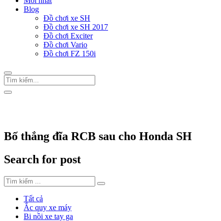
Mới nhất
Blog
Đồ chơi xe SH
Đồ chơi xe SH 2017
Đồ chơi Exciter
Đồ chơi Vario
Đồ chơi FZ 150i
Trang Chủ
/
Thẻ "Bố thắng đĩa RCB sau cho Honda SH"
Bố thắng đĩa RCB sau cho Honda SH
Search for post
Tất cả
Ắc quy xe máy
Bi nồi xe tay ga