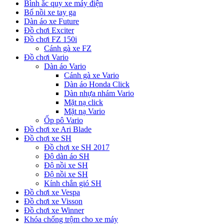
Bình ắc quy xe máy điện
Bố nồi xe tay ga
Dàn áo xe Future
Đồ chơi Exciter
Đồ chơi FZ 150i
Cánh gà xe FZ
Đồ chơi Vario
Dàn áo Vario
Cánh gà xe Vario
Dàn áo Honda Click
Dàn nhựa nhám Vario
Mặt nạ click
Mặt nạ Vario
Ốp pô Vario
Đồ chơi xe Ari Blade
Đồ chơi xe SH
Đồ chơi xe SH 2017
Độ dàn áo SH
Độ nồi xe SH
Độ nồi xe SH
Kính chắn gió SH
Đồ chơi xe Vespa
Đồ chơi xe Visson
Đồ chơi xe Winner
Khóa chống trộm cho xe máy