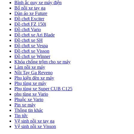
Bình ắc quy xe máy điện
Bố nồi xe tay ga
Dàn áo xe Future
Đồ chơi Exciter
Đồ chơi FZ 150i
Đồ chơi Vario
Đồ chơi xe Ari Blade
Đồ chơi xe SH
Đồ chơi xe Vespa
Đồ chơi xe Visson
Đồ chơi xe Winner
Khóa chống trộm cho xe máy
Làm nồi xe máy
Nồi Tay Ga Reveno
Phụ kiện đèn xe máy
Phụ tùng xe máy
Phụ tùng xe Super CUB C125
phụ tùng xe Vario
Phuộc xe Vario
Pin xe máy
Thông tin khác
Tin tức
Vệ sinh nồi xe tay ga
Vệ sinh nồi xe Visson