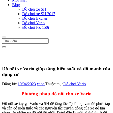
Mới nhất
Blog
Đồ chơi xe SH
Đồ chơi xe SH 2017
Đồ chơi Exciter
Đồ chơi Vario
Đồ chơi FZ 150i
Trang Chủ
/
Đồ chơi Vario
Độ nồi xe Vario giúp tăng hiệu suất và độ mạnh của
động cơ
Đăng lúc
10/04/2023
xace
Thuộc mục
Đồ chơi Vario
Phương pháp độ nồi cho xe Vario
Độ nồi xe tay ga Vario và SH để tăng tốc độ là một vấn đề phức tạp
và cần có kiến thức về các nguyên tắc truyền động của xe để lựa
chọn sản phẩm và độ nồi tốt nhất. Dưới đây là một số thủ thuật để