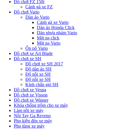
Đồ chơi FZ 150i
Cánh gà xe FZ
Đồ chơi Vario
Dàn áo Vario
Cánh gà xe Vario
Dàn áo Honda Click
Dàn nhựa nhám Vario
Mặt nạ click
Mặt nạ Vario
Ốp pô Vario
Đồ chơi xe Ari Blade
Đồ chơi xe SH
Đồ chơi xe SH 2017
Độ dàn áo SH
Độ nồi xe SH
Độ nồi xe SH
Kính chắn gió SH
Đồ chơi xe Vespa
Đồ chơi xe Visson
Đồ chơi xe Winner
Khóa chống trộm cho xe máy
Làm nồi xe máy
Nồi Tay Ga Reveno
Phụ kiện đèn xe máy
Phụ tùng xe máy