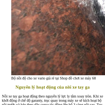
Bộ nồi độ cho xe vario già rẻ tại Shop đồ chơi xe máy 68
Nguyên lý hoạt động của nồi xe tay ga
Nồi xe tay ga hoạt động theo nguyên lý lực ly tâm xoay tròn. Khi xe
khởi động ở chế độ garanty, trục quay trong máy xe sẽ kích hoạt bộ
nồi trước và kéo theo dây curoa tác động lên bố 3 càng nồi sau. Tuy