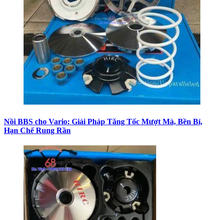
Nồi BBS cho Vario: Giải Pháp Tăng Tốc Mượt Mà, Bền Bỉ,
Hạn Chế Rung Rần