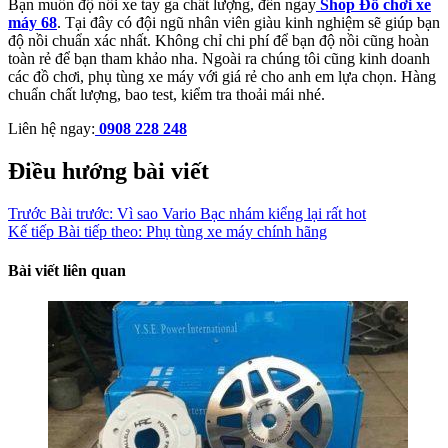
Bạn muốn độ nồi xe tay ga chất lượng, đến ngay
Shop Đồ chơi xe
máy 68
. Tại đây có đội ngũ nhân viên giàu kinh nghiệm sẽ giúp bạn
độ nồi chuẩn xác nhất. Không chỉ chi phí để bạn độ nồi cũng hoàn
toàn rẻ để bạn tham khảo nha. Ngoài ra chúng tôi cũng kinh doanh
các đồ chơi, phụ tùng xe máy với giá rẻ cho anh em lựa chọn. Hàng
chuẩn chất lượng, bao test, kiểm tra thoải mái nhé.
Liên hệ ngay:
0908 228 248
Điều hướng bài viết
Trước
Bài trước:
Vì sao Vario Bạc nhám kiểng lại rất hot
Kế tiếp
Bài tiếp theo:
Phụ tùng xe máy chính hãng
Bài viết liên quan