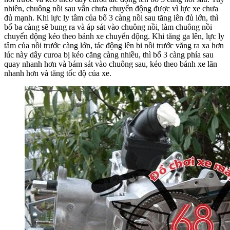
nhiên, chuông nồi sau vẫn chưa chuyển động được vì lực xe chưa
đủ mạnh. Khi lực ly tâm của bố 3 càng nồi sau tăng lên đủ lớn, thì
bố ba càng sẽ bung ra và áp sát vào chuông nồi, làm chuông nồi
chuyển động kéo theo bánh xe chuyển động. Khi tăng ga lên, lực ly
tâm của nồi trước càng lớn, tác động lên bi nồi trước văng ra xa hơn
lúc này dây curoa bị kéo căng càng nhiều, thì bố 3 càng phía sau
quay nhanh hơn và bám sát vào chuông sau, kéo theo bánh xe lăn
nhanh hơn và tăng tốc độ của xe.