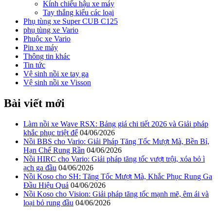
Kính chiếu hậu xe máy
Tay thắng kiểu các loại
Phụ tùng xe Super CUB C125
phụ tùng xe Vario
Phuộc xe Vario
Pin xe máy
Thông tin khác
Tin tức
Vệ sinh nồi xe tay ga
Vệ sinh nồi xe Visson
Bài viết mới
Làm nồi xe Wave RSX: Bảng giá chi tiết 2026 và Giải pháp
khắc phục triệt để
04/06/2026
Nồi BBS cho Vario: Giải Pháp Tăng Tốc Mượt Mà, Bền Bỉ,
Hạn Chế Rung Rần
04/06/2026
Nồi HIRC cho Vario: Giải pháp tăng tốc vượt trội, xóa bỏ ì
ạch ga đầu
04/06/2026
Nồi Koso cho SH: Tăng Tốc Mượt Mà, Khắc Phục Rung Ga
Đầu Hiệu Quả
04/06/2026
Nồi Koso cho Vision: Giải pháp tăng tốc mạnh mẽ, êm ái và
loại bỏ rung đầu
04/06/2026