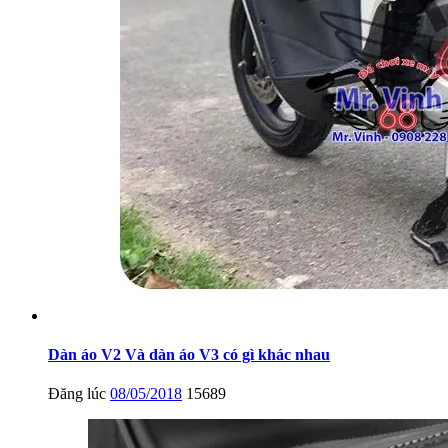
Dàn áo V2 Và dàn áo V3 có gì khác nhau
Đăng lúc
08/05/2018
15689