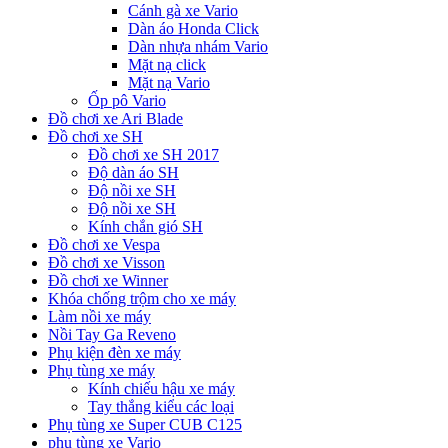
Cánh gà xe Vario
Dàn áo Honda Click
Dàn nhựa nhám Vario
Mặt nạ click
Mặt nạ Vario
Ốp pô Vario
Đồ chơi xe Ari Blade
Đồ chơi xe SH
Đồ chơi xe SH 2017
Độ dàn áo SH
Độ nồi xe SH
Độ nồi xe SH
Kính chắn gió SH
Đồ chơi xe Vespa
Đồ chơi xe Visson
Đồ chơi xe Winner
Khóa chống trộm cho xe máy
Làm nồi xe máy
Nồi Tay Ga Reveno
Phụ kiện đèn xe máy
Phụ tùng xe máy
Kính chiếu hậu xe máy
Tay thắng kiểu các loại
Phụ tùng xe Super CUB C125
phụ tùng xe Vario