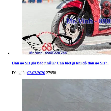
Dàn áo SH giá bao nhiêu? Cần biết gì khi độ dàn áo SH?
Đăng lúc
02/03/2020
27958