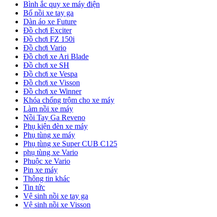
Bình ắc quy xe máy điện
Bố nồi xe tay ga
Dàn áo xe Future
Đồ chơi Exciter
Đồ chơi FZ 150i
Đồ chơi Vario
Đồ chơi xe Ari Blade
Đồ chơi xe SH
Đồ chơi xe Vespa
Đồ chơi xe Visson
Đồ chơi xe Winner
Khóa chống trộm cho xe máy
Làm nồi xe máy
Nồi Tay Ga Reveno
Phụ kiện đèn xe máy
Phụ tùng xe máy
Phụ tùng xe Super CUB C125
phụ tùng xe Vario
Phuộc xe Vario
Pin xe máy
Thông tin khác
Tin tức
Vệ sinh nồi xe tay ga
Vệ sinh nồi xe Visson