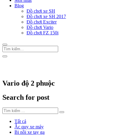
Mới nhất
Blog
Đồ chơi xe SH
Đồ chơi xe SH 2017
Đồ chơi Exciter
Đồ chơi Vario
Đồ chơi FZ 150i
Trang Chủ
/
Thẻ "Vario độ 2 phuộc"
Vario độ 2 phuộc
Search for post
Tất cả
Ắc quy xe máy
Bi nồi xe tay ga