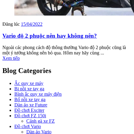
Đăng lúc
15/04/2022
Vario độ 2 phuộc nên hay không nên?
Ngoài các phong cách độ thông thường Vario độ 2 phuộc cũng là
một ý tưởng không nên bỏ qua. Hôm nay hãy cùng ...
Xem tiếp
Blog Categories
Ắc quy xe máy
Bi nồi xe tay ga
Bình ắc quy xe máy điện
Bố nồi xe tay ga
Dàn áo xe Future
Đồ chơi Exciter
Đồ chơi FZ 150i
Cánh gà xe FZ
Đồ chơi Vario
Dàn áo Vario