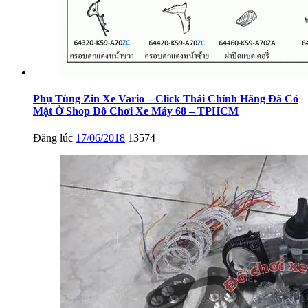
Phụ Tùng Zin Xe Vario – Click Thái Chính Hãng Đã Có
Mặt Ở Shop Đồ Chơi Xe Máy 68 – TPHCM
Đăng lúc
17/06/2018
13574