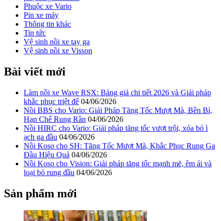
Phuộc xe Vario
Pin xe máy
Thông tin khác
Tin tức
Vệ sinh nồi xe tay ga
Vệ sinh nồi xe Visson
Bài viết mới
Làm nồi xe Wave RSX: Bảng giá chi tiết 2026 và Giải pháp
khắc phục triệt để
04/06/2026
Nồi BBS cho Vario: Giải Pháp Tăng Tốc Mượt Mà, Bền Bỉ,
Hạn Chế Rung Rần
04/06/2026
Nồi HIRC cho Vario: Giải pháp tăng tốc vượt trội, xóa bỏ ì
ạch ga đầu
04/06/2026
Nồi Koso cho SH: Tăng Tốc Mượt Mà, Khắc Phục Rung Ga
Đầu Hiệu Quả
04/06/2026
Nồi Koso cho Vision: Giải pháp tăng tốc mạnh mẽ, êm ái và
loại bỏ rung đầu
04/06/2026
Sản phẩm mới