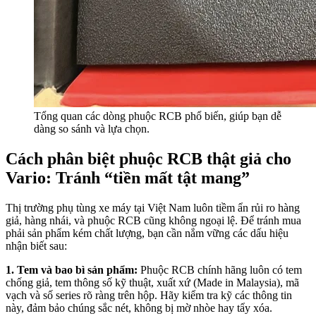
Tổng quan các dòng phuộc RCB phổ biến, giúp bạn dễ
dàng so sánh và lựa chọn.
Cách phân biệt phuộc RCB thật giả cho
Vario: Tránh “tiền mất tật mang”
Thị trường phụ tùng xe máy tại Việt Nam luôn tiềm ẩn rủi ro hàng
giả, hàng nhái, và phuộc RCB cũng không ngoại lệ. Để tránh mua
phải sản phẩm kém chất lượng, bạn cần nắm vững các dấu hiệu
nhận biết sau:
1. Tem và bao bì sản phẩm:
Phuộc RCB chính hãng luôn có tem
chống giả, tem thông số kỹ thuật, xuất xứ (Made in Malaysia), mã
vạch và số series rõ ràng trên hộp. Hãy kiểm tra kỹ các thông tin
này, đảm bảo chúng sắc nét, không bị mờ nhòe hay tẩy xóa.