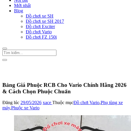
Nổi bật
Mới nhất
Blog
Đồ chơi xe SH
Đồ chơi xe SH 2017
Đồ chơi Exciter
Đồ chơi Vario
Đồ chơi FZ 150i
Trang Chủ
/
Đồ chơi Vario
Bảng Giá Phuộc RCB Cho Vario Chính Hãng 2026
& Cách Chọn Phuộc Chuẩn
Đăng lúc
29/05/2026
xace
Thuộc mục
Đồ chơi Vario
,
Phụ tùng xe
máy
,
Phuộc xe Vario