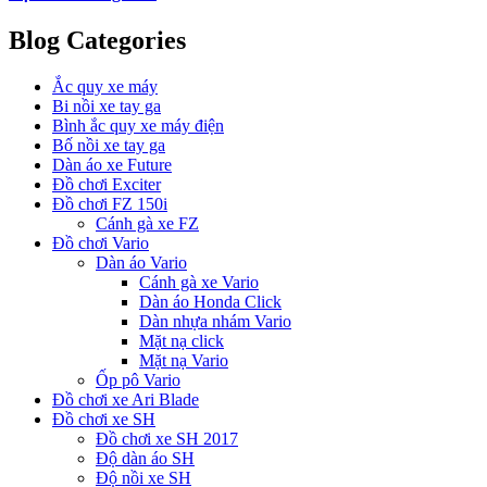
Blog Categories
Ắc quy xe máy
Bi nồi xe tay ga
Bình ắc quy xe máy điện
Bố nồi xe tay ga
Dàn áo xe Future
Đồ chơi Exciter
Đồ chơi FZ 150i
Cánh gà xe FZ
Đồ chơi Vario
Dàn áo Vario
Cánh gà xe Vario
Dàn áo Honda Click
Dàn nhựa nhám Vario
Mặt nạ click
Mặt nạ Vario
Ốp pô Vario
Đồ chơi xe Ari Blade
Đồ chơi xe SH
Đồ chơi xe SH 2017
Độ dàn áo SH
Độ nồi xe SH