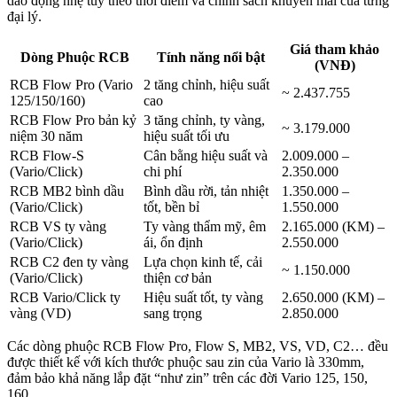
dao động nhẹ tùy theo thời điểm và chính sách khuyến mãi của từng
đại lý.
Giá tham khảo
Dòng Phuộc RCB
Tính năng nổi bật
(VNĐ)
RCB Flow Pro (Vario
2 tăng chỉnh, hiệu suất
~ 2.437.755
125/150/160)
cao
RCB Flow Pro bản kỷ
3 tăng chỉnh, ty vàng,
~ 3.179.000
niệm 30 năm
hiệu suất tối ưu
RCB Flow-S
Cân bằng hiệu suất và
2.009.000 –
(Vario/Click)
chi phí
2.350.000
RCB MB2 bình dầu
Bình dầu rời, tản nhiệt
1.350.000 –
(Vario/Click)
tốt, bền bỉ
1.550.000
RCB VS ty vàng
Ty vàng thẩm mỹ, êm
2.165.000 (KM) –
(Vario/Click)
ái, ổn định
2.550.000
RCB C2 đen ty vàng
Lựa chọn kinh tế, cải
~ 1.150.000
(Vario/Click)
thiện cơ bản
RCB Vario/Click ty
Hiệu suất tốt, ty vàng
2.650.000 (KM) –
vàng (VD)
sang trọng
2.850.000
Các dòng phuộc RCB Flow Pro, Flow S, MB2, VS, VD, C2… đều
được thiết kế với kích thước phuộc sau zin của Vario là 330mm,
đảm bảo khả năng lắp đặt “như zin” trên các đời Vario 125, 150,
160.