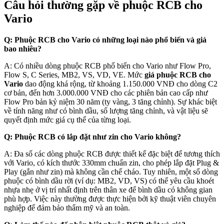
Câu hỏi thường gặp về phuộc RCB cho
Vario
Q: Phuộc RCB cho Vario có những loại nào phổ biến và giá
bao nhiêu?
A: Có nhiều dòng phuộc RCB phổ biến cho Vario như Flow Pro,
Flow S, C Series, MB2, VS, VD, VE. Mức
giá phuộc RCB cho
Vario
dao động khá rộng, từ khoảng 1.150.000 VNĐ cho dòng C2
cơ bản, đến hơn 3.000.000 VNĐ cho các phiên bản cao cấp như
Flow Pro bản kỷ niệm 30 năm (ty vàng, 3 tăng chỉnh). Sự khác biệt
về tính năng như có bình dầu, số lượng tăng chỉnh, và vật liệu sẽ
quyết định mức giá cụ thể của từng loại.
Q: Phuộc RCB có lắp đặt như zin cho Vario không?
A: Đa số các dòng phuộc RCB được thiết kế đặc biệt để tương thích
với Vario, có kích thước 330mm chuẩn zin, cho phép lắp đặt Plug &
Play (gắn như zin) mà không cần chế cháo. Tuy nhiên, một số dòng
phuộc có bình dầu rời (ví dụ: MB2, VD, VS) có thể yêu cầu khoét
nhựa nhẹ ở vị trí nhất định trên thân xe để bình dầu có không gian
phù hợp. Việc này thường được thực hiện bởi kỹ thuật viên chuyên
nghiệp để đảm bảo thẩm mỹ và an toàn.