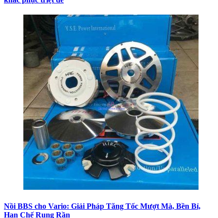
Nồi BBS cho Vario: Giải Pháp Tăng Tốc Mượt Mà, Bền Bỉ,
Hạn Chế Rung Rần