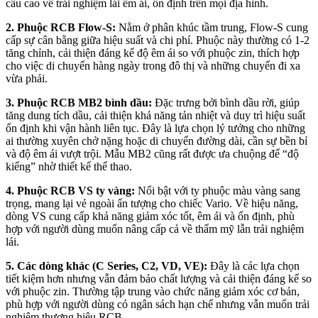
cầu cao về trải nghiệm lái êm ái, ổn định trên mọi địa hình.
2. Phuộc RCB Flow-S:
Nằm ở phân khúc tầm trung, Flow-S cung
cấp sự cân bằng giữa hiệu suất và chi phí. Phuộc này thường có 1-2
tăng chỉnh, cải thiện đáng kể độ êm ái so với phuộc zin, thích hợp
cho việc di chuyển hàng ngày trong đô thị và những chuyến đi xa
vừa phải.
3. Phuộc RCB MB2 bình dầu:
Đặc trưng bởi bình dầu rời, giúp
tăng dung tích dầu, cải thiện khả năng tản nhiệt và duy trì hiệu suất
ổn định khi vận hành liên tục. Đây là lựa chọn lý tưởng cho những
ai thường xuyên chở nặng hoặc di chuyển đường dài, cần sự bền bỉ
và độ êm ái vượt trội. Mẫu MB2 cũng rất được ưa chuộng để “độ
kiểng” nhờ thiết kế thể thao.
4. Phuộc RCB VS ty vàng:
Nổi bật với ty phuộc màu vàng sang
trọng, mang lại vẻ ngoài ấn tượng cho chiếc Vario. Về hiệu năng,
dòng VS cung cấp khả năng giảm xóc tốt, êm ái và ổn định, phù
hợp với người dùng muốn nâng cấp cả về thẩm mỹ lẫn trải nghiệm
lái.
5. Các dòng khác (C Series, C2, VD, VE):
Đây là các lựa chọn
tiết kiệm hơn nhưng vẫn đảm bảo chất lượng và cải thiện đáng kể so
với phuộc zin. Thường tập trung vào chức năng giảm xóc cơ bản,
phù hợp với người dùng có ngân sách hạn chế nhưng vẫn muốn trải
nghiệm thương hiệu RCB.