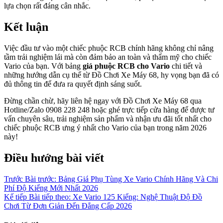
lựa chọn rất đáng cân nhắc.
Kết luận
Việc đầu tư vào một chiếc phuộc RCB chính hãng không chỉ nâng
tầm trải nghiệm lái mà còn đảm bảo an toàn và thẩm mỹ cho chiếc
Vario của bạn. Với bảng
giá phuộc RCB cho Vario
chi tiết và
những hướng dẫn cụ thể từ Đồ Chơi Xe Máy 68, hy vọng bạn đã có
đủ thông tin để đưa ra quyết định sáng suốt.
Đừng chần chừ, hãy liên hệ ngay với Đồ Chơi Xe Máy 68 qua
Hotline/Zalo 0908 228 248 hoặc ghé trực tiếp cửa hàng để được tư
vấn chuyên sâu, trải nghiệm sản phẩm và nhận ưu đãi tốt nhất cho
chiếc phuộc RCB ưng ý nhất cho Vario của bạn trong năm 2026
này!
Điều hướng bài viết
Trước
Bài trước:
Bảng Giá Phụ Tùng Xe Vario Chính Hãng Và Chi
Phí Độ Kiểng Mới Nhất 2026
Kế tiếp
Bài tiếp theo:
Xe Vario 125 Kiểng: Nghệ Thuật Độ Đồ
Chơi Từ Đơn Giản Đến Đẳng Cấp 2026