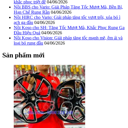
khắc phục triệt để
04/06/2026
Nồi BBS cho Vario: Giải Pháp Tăng Tốc Mượt Mà, Bền Bỉ,
Hạn Chế Rung Rần
04/06/2026
Nồi HIRC cho Vario: Giải pháp tăng tốc vượt trội, xóa bỏ ì
ạch ga đầu
04/06/2026
Nồi Koso cho SH: Tăng Tốc Mượt Mà, Khắc Phục Rung Ga
Đầu Hiệu Quả
04/06/2026
Nồi Koso cho Vision: Giải pháp tăng tốc mạnh mẽ, êm ái và
loại bỏ rung đầu
04/06/2026
Sản phẩm mới