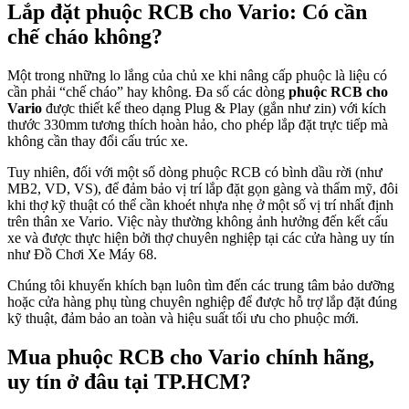
Lắp đặt phuộc RCB cho Vario: Có cần
chế cháo không?
Một trong những lo lắng của chủ xe khi nâng cấp phuộc là liệu có
cần phải “chế cháo” hay không. Đa số các dòng
phuộc RCB cho
Vario
được thiết kế theo dạng Plug & Play (gắn như zin) với kích
thước 330mm tương thích hoàn hảo, cho phép lắp đặt trực tiếp mà
không cần thay đổi cấu trúc xe.
Tuy nhiên, đối với một số dòng phuộc RCB có bình dầu rời (như
MB2, VD, VS), để đảm bảo vị trí lắp đặt gọn gàng và thẩm mỹ, đôi
khi thợ kỹ thuật có thể cần khoét nhựa nhẹ ở một số vị trí nhất định
trên thân xe Vario. Việc này thường không ảnh hưởng đến kết cấu
xe và được thực hiện bởi thợ chuyên nghiệp tại các cửa hàng uy tín
như Đồ Chơi Xe Máy 68.
Chúng tôi khuyến khích bạn luôn tìm đến các trung tâm bảo dưỡng
hoặc cửa hàng phụ tùng chuyên nghiệp để được hỗ trợ lắp đặt đúng
kỹ thuật, đảm bảo an toàn và hiệu suất tối ưu cho phuộc mới.
Mua phuộc RCB cho Vario chính hãng,
uy tín ở đâu tại TP.HCM?