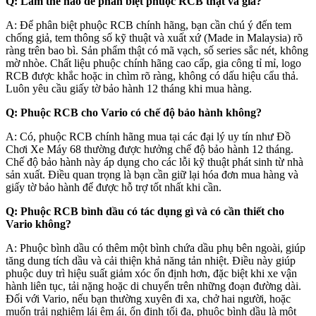
Q: Làm thế nào để phân biệt phuộc RCB thật và giả?
A: Để phân biệt phuộc RCB chính hãng, bạn cần chú ý đến tem
chống giả, tem thông số kỹ thuật và xuất xứ (Made in Malaysia) rõ
ràng trên bao bì. Sản phẩm thật có mã vạch, số series sắc nét, không
mờ nhòe. Chất liệu phuộc chính hãng cao cấp, gia công tỉ mỉ, logo
RCB được khắc hoặc in chìm rõ ràng, không có dấu hiệu cẩu thả.
Luôn yêu cầu giấy tờ bảo hành 12 tháng khi mua hàng.
Q: Phuộc RCB cho Vario có chế độ bảo hành không?
A: Có, phuộc RCB chính hãng mua tại các đại lý uy tín như Đồ
Chơi Xe Máy 68 thường được hưởng chế độ bảo hành 12 tháng.
Chế độ bảo hành này áp dụng cho các lỗi kỹ thuật phát sinh từ nhà
sản xuất. Điều quan trọng là bạn cần giữ lại hóa đơn mua hàng và
giấy tờ bảo hành để được hỗ trợ tốt nhất khi cần.
Q: Phuộc RCB bình dầu có tác dụng gì và có cần thiết cho
Vario không?
A: Phuộc bình dầu có thêm một bình chứa dầu phụ bên ngoài, giúp
tăng dung tích dầu và cải thiện khả năng tản nhiệt. Điều này giúp
phuộc duy trì hiệu suất giảm xóc ổn định hơn, đặc biệt khi xe vận
hành liên tục, tải nặng hoặc di chuyển trên những đoạn đường dài.
Đối với Vario, nếu bạn thường xuyên đi xa, chở hai người, hoặc
muốn trải nghiệm lái êm ái, ổn định tối đa, phuộc bình dầu là một