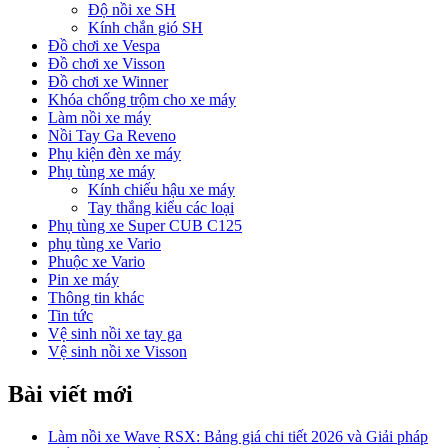
Độ nồi xe SH
Kính chắn gió SH
Đồ chơi xe Vespa
Đồ chơi xe Visson
Đồ chơi xe Winner
Khóa chống trộm cho xe máy
Làm nồi xe máy
Nồi Tay Ga Reveno
Phụ kiện đèn xe máy
Phụ tùng xe máy
Kính chiếu hậu xe máy
Tay thắng kiểu các loại
Phụ tùng xe Super CUB C125
phụ tùng xe Vario
Phuộc xe Vario
Pin xe máy
Thông tin khác
Tin tức
Vệ sinh nồi xe tay ga
Vệ sinh nồi xe Visson
Bài viết mới
Làm nồi xe Wave RSX: Bảng giá chi tiết 2026 và Giải pháp