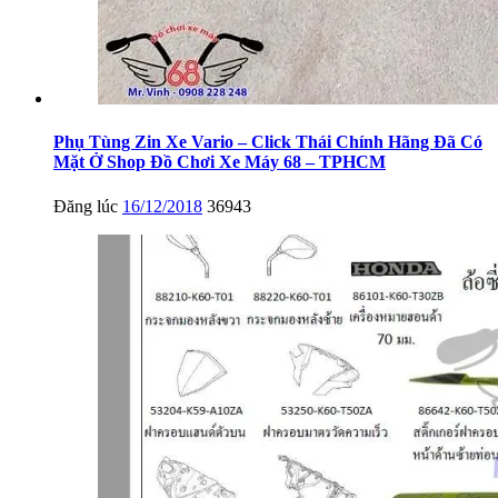
Phụ Tùng Zin Xe Vario – Click Thái Chính Hãng Đã Có
Mặt Ở Shop Đồ Chơi Xe Máy 68 – TPHCM
Đăng lúc
16/12/2018
36943