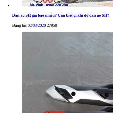
Dàn áo SH giá bao nhiêu? Cần biết gì khi độ dàn áo SH?
Đăng lúc
02/03/2020
27958