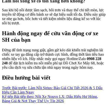
Làm nồi xong xe có tốn xăng hơn không?
Sau khi bộ nồi được làm sạch, bôi trơn và thay thế chi tiết mòn, lực
truyền từ động cơ đến bánh xe sẽ đạt hiệu suất tối đa. Điều này giúp
xe nhẹ ga hơn, bốc hơn và tiết kiệm nhiên liệu đáng kể so với lúc
nồi bị trượt.
Hành động ngay để cứu vãn động cơ xe
SH của bạn
Đừng để tình trạng rung giật, gầm gừ kéo dài khiến trải nghiệm lái
chiếc xe tay ga đẳng cấp trở thành cực hình, đồng thời làm tiêu hao
nhiên liệu vô ích. Hãy nhấc máy gọi ngay Hotline/Zalo
0908 228
248
để đặt lịch kiểm tra nồi miễn phí tại Đồ Chơi Xe Máy 68, hoặc
yêu cầu dịch vụ sửa chữa tận nhà ngay trong ngày hôm nay.
Điều hướng bài viết
Trước
Bài trước:
Làm Nồi Sirius: Báo Giá Chi Tiết 2026 & 5 Dấu
Hiệu Cần Làm Ngay
Kế tiếp
Bài tiếp theo:
Nồi Xe Nouvo LX: Dấu Hiệu Hư Hỏng,
Bảng Giá & Nơi Thay Thế Uy Tín 2026