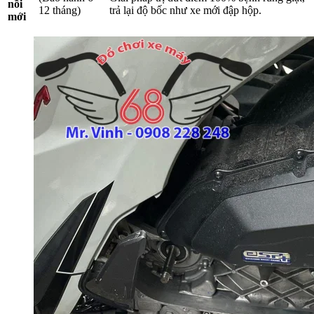
nồi
12 tháng)
trả lại độ bốc như xe mới đập hộp.
mới