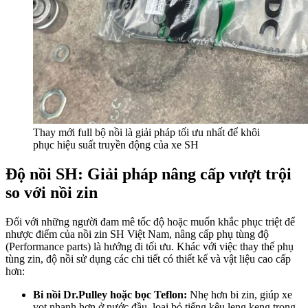
Thay mới full bộ nồi là giải pháp tối ưu nhất để khôi
phục hiệu suất truyền động của xe SH
Độ nồi SH: Giải pháp nâng cấp vượt trội
so với nồi zin
Đối với những người đam mê tốc độ hoặc muốn khắc phục triệt để
nhược điểm của nồi zin SH Việt Nam, nâng cấp phụ tùng độ
(Performance parts) là hướng đi tối ưu. Khác với việc thay thế phụ
tùng zin, độ nồi sử dụng các chi tiết có thiết kế và vật liệu cao cấp
hơn:
Bi nồi Dr.Pulley hoặc bọc Teflon:
Nhẹ hơn bi zin, giúp xe
vọt nhanh hơn ở nước đầu, loại bỏ tiếng kêu leng keng trong