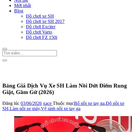
Nổi bật
Mới nhất
Blog
Đồ chơi xe SH
Đồ chơi xe SH 2017
Đồ chơi Exciter
Đồ chơi Vario
Đồ chơi FZ 150i
Trang Chủ
/
Bố nồi xe tay ga
Bảng Giá Dịch Vụ Xe SH Làm Nồi Dứt Điểm Rung
Giật, Gầm Gừ (2026)
Đăng lúc
03/06/2026
xace
Thuộc mục
Bố nồi xe tay ga
,
Độ nồi xe
SH
,
Làm nồi xe máy
,
Vệ sinh nồi xe tay ga