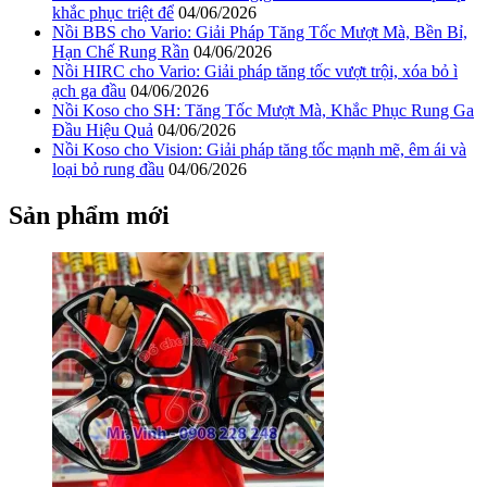
khắc phục triệt để
04/06/2026
Nồi BBS cho Vario: Giải Pháp Tăng Tốc Mượt Mà, Bền Bỉ,
Hạn Chế Rung Rần
04/06/2026
Nồi HIRC cho Vario: Giải pháp tăng tốc vượt trội, xóa bỏ ì
ạch ga đầu
04/06/2026
Nồi Koso cho SH: Tăng Tốc Mượt Mà, Khắc Phục Rung Ga
Đầu Hiệu Quả
04/06/2026
Nồi Koso cho Vision: Giải pháp tăng tốc mạnh mẽ, êm ái và
loại bỏ rung đầu
04/06/2026
Sản phẩm mới