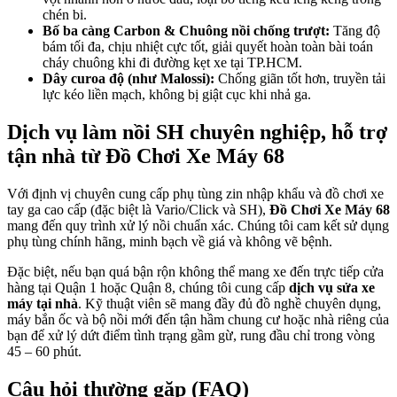
chén bi.
Bố ba càng Carbon & Chuông nồi chống trượt:
Tăng độ
bám tối đa, chịu nhiệt cực tốt, giải quyết hoàn toàn bài toán
cháy chuông khi đi đường kẹt xe tại TP.HCM.
Dây curoa độ (như Malossi):
Chống giãn tốt hơn, truyền tải
lực kéo liền mạch, không bị giật cục khi nhả ga.
Dịch vụ làm nồi SH chuyên nghiệp, hỗ trợ
tận nhà từ Đồ Chơi Xe Máy 68
Với định vị chuyên cung cấp phụ tùng zin nhập khẩu và đồ chơi xe
tay ga cao cấp (đặc biệt là Vario/Click và SH),
Đồ Chơi Xe Máy 68
mang đến quy trình xử lý nồi chuẩn xác. Chúng tôi cam kết sử dụng
phụ tùng chính hãng, minh bạch về giá và không vẽ bệnh.
Đặc biệt, nếu bạn quá bận rộn không thể mang xe đến trực tiếp cửa
hàng tại Quận 1 hoặc Quận 8, chúng tôi cung cấp
dịch vụ sửa xe
máy tại nhà
. Kỹ thuật viên sẽ mang đầy đủ đồ nghề chuyên dụng,
máy bắn ốc và bộ nồi mới đến tận hầm chung cư hoặc nhà riêng của
bạn để xử lý dứt điểm tình trạng gầm gừ, rung đầu chỉ trong vòng
45 – 60 phút.
Câu hỏi thường gặp (FAQ)