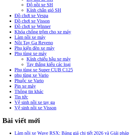
Độ nồi xe SH
Kính chắn gió SH
Đồ chơi xe Vespa
Đồ chơi xe Visson
Đồ chơi xe Winner
Khóa chống trộm cho xe máy
Làm nồi xe máy
Nồi Tay Ga Reveno
Phụ kiện đèn xe máy
Phụ tùng xe máy
Kính chiếu hậu xe máy
Tay thắng kiểu các loại
Phụ tùng xe Super CUB C125
phụ tùng xe Vario
Phuộc xe Vario
Pin xe máy
Thông tin khác
Tin tức
Vệ sinh nồi xe tay ga
Vệ sinh nồi xe Visson
Bài viết mới
Làm nồi xe Wave RSX: Bảng giá chi tiết 2026 và Giải pháp