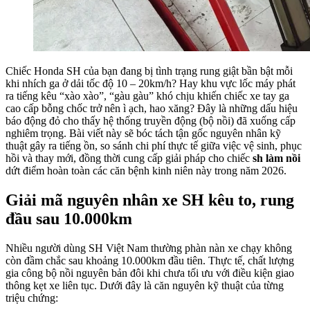
Chiếc Honda SH của bạn đang bị tình trạng rung giật bần bật mỗi
khi nhích ga ở dải tốc độ 10 – 20km/h? Hay khu vực lốc máy phát
ra tiếng kêu “xào xào”, “gàu gàu” khó chịu khiến chiếc xe tay ga
cao cấp bỗng chốc trở nên ì ạch, hao xăng? Đây là những dấu hiệu
báo động đỏ cho thấy hệ thống truyền động (bộ nồi) đã xuống cấp
nghiêm trọng. Bài viết này sẽ bóc tách tận gốc nguyên nhân kỹ
thuật gây ra tiếng ồn, so sánh chi phí thực tế giữa việc vệ sinh, phục
hồi và thay mới, đồng thời cung cấp giải pháp cho chiếc
sh làm nồi
dứt điểm hoàn toàn các căn bệnh kinh niên này trong năm 2026.
Giải mã nguyên nhân xe SH kêu to, rung
đầu sau 10.000km
Nhiều người dùng SH Việt Nam thường phàn nàn xe chạy không
còn đầm chắc sau khoảng 10.000km đầu tiên. Thực tế, chất lượng
gia công bộ nồi nguyên bản đôi khi chưa tối ưu với điều kiện giao
thông kẹt xe liên tục. Dưới đây là căn nguyên kỹ thuật của từng
triệu chứng: