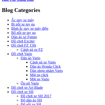
Blog Categories
Ắc quy xe máy
Bi nồi xe tay ga
Bình ắc quy xe máy điện
Bố nồi xe tay ga
Dàn áo xe Future
Đồ chơi Exciter
Đồ chơi FZ 150i
Cánh gà xe FZ
Đồ chơi Vario
Dàn áo Vario
Cánh gà xe Vario
Dàn áo Honda Click
Dàn nhựa nhám Vario
Mặt nạ click
Mặt nạ Vario
Ốp pô Vario
Đồ chơi xe Ari Blade
Đồ chơi xe SH
Đồ chơi xe SH 2017
Độ dàn áo SH
Độ nồi xe SH