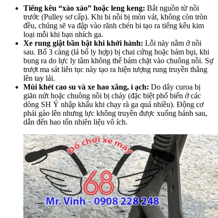
Tiếng kêu “xào xào” hoặc leng keng:
Bắt nguồn từ nồi
trước (Pulley sơ cấp). Khi bi nồi bị mòn vát, không còn tròn
đều, chúng sẽ va đập vào rãnh chén bi tạo ra tiếng kêu kim
loại mỗi khi bạn nhích ga.
Xe rung giật bần bật khi khởi hành:
Lỗi này nằm ở nồi
sau. Bố 3 càng (lá bố ly hợp) bị chai cứng hoặc bám bụi, khi
bung ra do lực ly tâm không thể bám chặt vào chuông nồi. Sự
trượt ma sát liên tục này tạo ra hiện tượng rung truyền thẳng
lên tay lái.
Mùi khét cao su và xe hao xăng, ì ạch:
Do dây curoa bị
giãn nứt hoặc chuông nồi bị cháy (đặc biệt phổ biến ở các
dòng SH Ý nhập khẩu khi chạy rà ga quá nhiều). Động cơ
phải gào lên nhưng lực không truyền được xuống bánh sau,
dẫn đến hao tốn nhiên liệu vô ích.