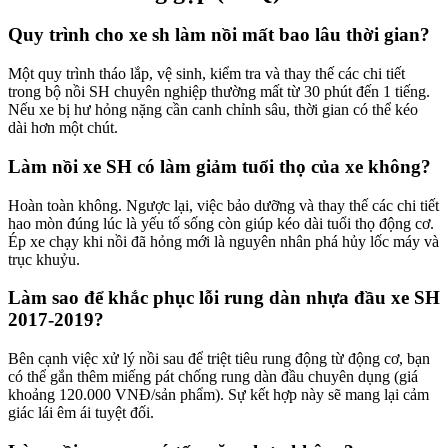
Quy trình cho xe sh làm nồi mất bao lâu thời gian?
Một quy trình tháo lắp, vệ sinh, kiểm tra và thay thế các chi tiết
trong bộ nồi SH chuyên nghiệp thường mất từ 30 phút đến 1 tiếng.
Nếu xe bị hư hỏng nặng cần canh chỉnh sâu, thời gian có thể kéo
dài hơn một chút.
Làm nồi xe SH có làm giảm tuổi thọ của xe không?
Hoàn toàn không. Ngược lại, việc bảo dưỡng và thay thế các chi tiết
hao mòn đúng lúc là yếu tố sống còn giúp kéo dài tuổi thọ động cơ.
Ép xe chạy khi nồi đã hỏng mới là nguyên nhân phá hủy lốc máy và
trục khuỷu.
Làm sao để khắc phục lỗi rung dàn nhựa đầu xe SH
2017-2019?
Bên cạnh việc xử lý nồi sau để triệt tiêu rung động từ động cơ, bạn
có thể gắn thêm miếng pát chống rung dàn đầu chuyên dụng (giá
khoảng 120.000 VNĐ/sản phẩm). Sự kết hợp này sẽ mang lại cảm
giác lái êm ái tuyệt đối.