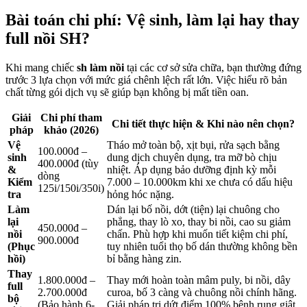
Bài toán chi phí: Vệ sinh, làm lại hay thay
full nồi SH?
Khi mang chiếc
sh làm nồi
tại các cơ sở sửa chữa, bạn thường đứng
trước 3 lựa chọn với mức giá chênh lệch rất lớn. Việc hiểu rõ bản
chất từng gói dịch vụ sẽ giúp bạn không bị mất tiền oan.
Giải
Chi phí tham
Chi tiết thực hiện & Khi nào nên chọn?
pháp
khảo (2026)
Vệ
Tháo mở toàn bộ, xịt bụi, rửa sạch bằng
100.000đ –
sinh
dung dịch chuyên dụng, tra mỡ bò chịu
400.000đ (tùy
&
nhiệt. Áp dụng bảo dưỡng định kỳ mỗi
dòng
Kiểm
7.000 – 10.000km khi xe chưa có dấu hiệu
125i/150i/350i)
tra
hỏng hóc nặng.
Làm
Dán lại bố nồi, dớt (tiện) lại chuông cho
lại
phẳng, thay lò xo, thay bi nồi, cao su giảm
450.000đ –
nồi
chấn. Phù hợp khi muốn tiết kiệm chi phí,
900.000đ
(Phục
tuy nhiên tuổi thọ bố dán thường không bền
hồi)
bỉ bằng hàng zin.
Thay
1.800.000đ –
Thay mới hoàn toàn mâm puly, bi nồi, dây
full
2.700.000đ
curoa, bố 3 càng và chuông nồi chính hãng.
bộ
(Bảo hành 6-
Giải pháp trị dứt điểm 100% bệnh rung giật,