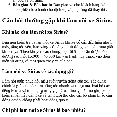
ái, bốc và ổn định.
Bàn giao & Bảo hành:
Bàn giao xe cho khách hàng kèm
theo phiếu bảo hành cho dịch vụ và phụ tùng đã thay thế.
Câu hỏi thường gặp khi làm nồi xe Sirius
Khi nào cần làm nồi xe Sirius?
Bạn nên kiểm tra và làm nồi xe Sirius khi xe có các dấu hiệu như ì
máy, tăng tốc yếu, hao xăng, có tiếng hú từ động cơ, hoặc rung giật
khi lên ga. Theo khuyến cáo chung, bộ nồi Sirius cần được bảo
dưỡng sau mỗi 15.000 – 40.000 km vận hành, tùy thuộc vào điều
kiện sử dụng và thói quen chạy xe của bạn.
Làm nồi xe Sirius có tác dụng gì?
Làm nồi giúp phục hồi hiệu suất truyền động của xe. Tác dụng
chính là giúp xe bốc hơn, tăng tốc nhanh và mượt mà, loại bỏ các
tiếng kêu lạ và tình trạng rung giật. Quan trọng hơn, nó giúp xe tiết
kiệm nhiên liệu đáng kể và tăng tuổi thọ cho các bộ phận khác của
động cơ do không phải hoạt động quá tải.
Chi phí làm nồi xe Sirius là bao nhiêu?