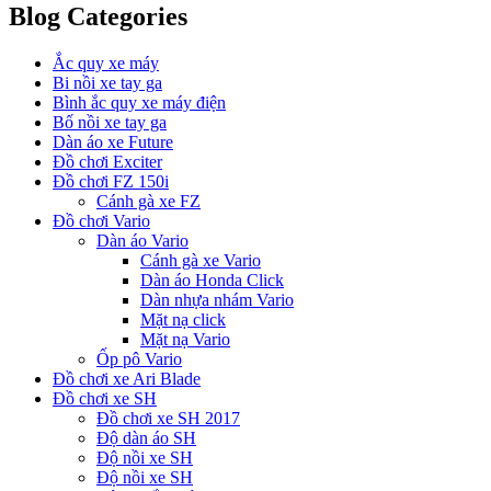
Blog Categories
Ắc quy xe máy
Bi nồi xe tay ga
Bình ắc quy xe máy điện
Bố nồi xe tay ga
Dàn áo xe Future
Đồ chơi Exciter
Đồ chơi FZ 150i
Cánh gà xe FZ
Đồ chơi Vario
Dàn áo Vario
Cánh gà xe Vario
Dàn áo Honda Click
Dàn nhựa nhám Vario
Mặt nạ click
Mặt nạ Vario
Ốp pô Vario
Đồ chơi xe Ari Blade
Đồ chơi xe SH
Đồ chơi xe SH 2017
Độ dàn áo SH
Độ nồi xe SH
Độ nồi xe SH