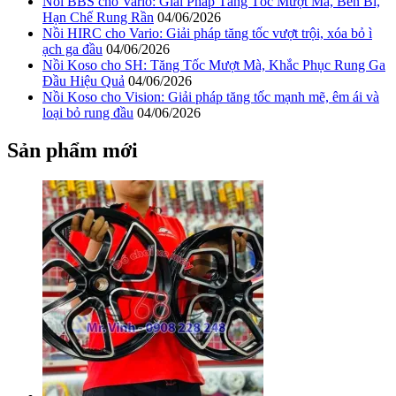
Nồi BBS cho Vario: Giải Pháp Tăng Tốc Mượt Mà, Bền Bỉ,
Hạn Chế Rung Rần
04/06/2026
Nồi HIRC cho Vario: Giải pháp tăng tốc vượt trội, xóa bỏ ì
ạch ga đầu
04/06/2026
Nồi Koso cho SH: Tăng Tốc Mượt Mà, Khắc Phục Rung Ga
Đầu Hiệu Quả
04/06/2026
Nồi Koso cho Vision: Giải pháp tăng tốc mạnh mẽ, êm ái và
loại bỏ rung đầu
04/06/2026
Sản phẩm mới