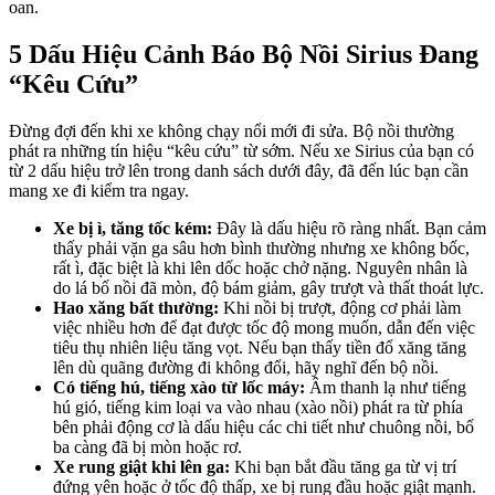
oan.
5 Dấu Hiệu Cảnh Báo Bộ Nồi Sirius Đang
“Kêu Cứu”
Đừng đợi đến khi xe không chạy nổi mới đi sửa. Bộ nồi thường
phát ra những tín hiệu “kêu cứu” từ sớm. Nếu xe Sirius của bạn có
từ 2 dấu hiệu trở lên trong danh sách dưới đây, đã đến lúc bạn cần
mang xe đi kiểm tra ngay.
Xe bị ì, tăng tốc kém:
Đây là dấu hiệu rõ ràng nhất. Bạn cảm
thấy phải vặn ga sâu hơn bình thường nhưng xe không bốc,
rất ì, đặc biệt là khi lên dốc hoặc chở nặng. Nguyên nhân là
do lá bố nồi đã mòn, độ bám giảm, gây trượt và thất thoát lực.
Hao xăng bất thường:
Khi nồi bị trượt, động cơ phải làm
việc nhiều hơn để đạt được tốc độ mong muốn, dẫn đến việc
tiêu thụ nhiên liệu tăng vọt. Nếu bạn thấy tiền đổ xăng tăng
lên dù quãng đường đi không đổi, hãy nghĩ đến bộ nồi.
Có tiếng hú, tiếng xào từ lốc máy:
Âm thanh lạ như tiếng
hú gió, tiếng kim loại va vào nhau (xào nồi) phát ra từ phía
bên phải động cơ là dấu hiệu các chi tiết như chuông nồi, bố
ba càng đã bị mòn hoặc rơ.
Xe rung giật khi lên ga:
Khi bạn bắt đầu tăng ga từ vị trí
đứng yên hoặc ở tốc độ thấp, xe bị rung đầu hoặc giật mạnh.