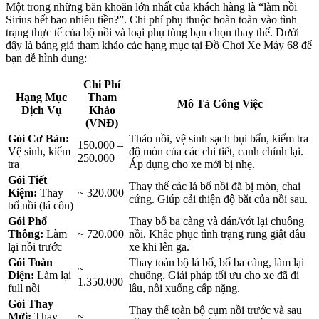
Một trong những băn khoăn lớn nhất của khách hàng là “làm nồi
Sirius hết bao nhiêu tiền?”. Chi phí phụ thuộc hoàn toàn vào tình
trạng thực tế của bộ nồi và loại phụ tùng bạn chọn thay thế. Dưới
đây là bảng giá tham khảo các hạng mục tại Đồ Chơi Xe Máy 68 để
bạn dễ hình dung:
Chi Phí
Hạng Mục
Tham
Mô Tả Công Việc
Dịch Vụ
Khảo
(VNĐ)
Gói Cơ Bản:
Tháo nồi, vệ sinh sạch bụi bẩn, kiểm tra
150.000 –
Vệ sinh, kiểm
độ mòn của các chi tiết, canh chỉnh lại.
250.000
tra
Áp dụng cho xe mới bị nhẹ.
Gói Tiết
Thay thế các lá bố nồi đã bị mòn, chai
Kiệm:
Thay
~ 320.000
cứng. Giúp cải thiện độ bắt của nồi sau.
bố nồi (lá côn)
Gói Phổ
Thay bố ba càng và dán/vớt lại chuông
Thông:
Làm
~ 720.000
nồi. Khắc phục tình trạng rung giật đầu
lại nồi trước
xe khi lên ga.
Gói Toàn
Thay toàn bộ lá bố, bố ba càng, làm lại
~
Diện:
Làm lại
chuông. Giải pháp tối ưu cho xe đã đi
1.350.000
full nồi
lâu, nồi xuống cấp nặng.
Gói Thay
Thay thế toàn bộ cụm nồi trước và sau
Mới:
Thay
~