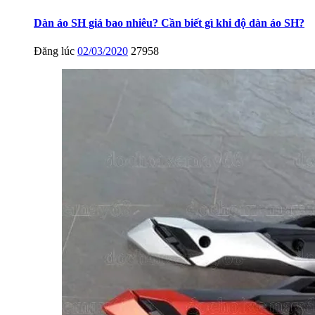
Dàn áo SH giá bao nhiêu? Cần biết gì khi độ dàn áo SH?
Đăng lúc
02/03/2020
27958