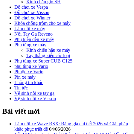
Kính chắn gió SH
Đồ chơi xe Vespa
Đồ chơi xe Visson
Đồ chơi xe Winner
Khóa chống trộm cho xe máy
Làm nồi xe máy
Nồi Tay Ga Reveno
Phụ kiện đèn xe máy
Phụ tùng xe máy
Kính chiếu hậu xe máy
Tay thắng kiểu các loại
Phụ tùng xe Super CUB C125
phụ tùng xe Vario
Phuộc xe Vario
Pin xe máy
Thông tin khác
Tin tức
Vệ sinh nồi xe tay ga
Vệ sinh nồi xe Visson
Bài viết mới
Làm nồi xe Wave RSX: Bảng giá chi tiết 2026 và Giải pháp
khắc phục triệt để
04/06/2026