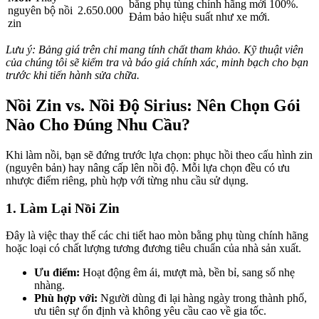
bằng phụ tùng chính hãng mới 100%.
nguyên bộ nồi
2.650.000
Đảm bảo hiệu suất như xe mới.
zin
Lưu ý: Bảng giá trên chỉ mang tính chất tham khảo. Kỹ thuật viên
của chúng tôi sẽ kiểm tra và báo giá chính xác, minh bạch cho bạn
trước khi tiến hành sửa chữa.
Nồi Zin vs. Nồi Độ Sirius: Nên Chọn Gói
Nào Cho Đúng Nhu Cầu?
Khi làm nồi, bạn sẽ đứng trước lựa chọn: phục hồi theo cấu hình zin
(nguyên bản) hay nâng cấp lên nồi độ. Mỗi lựa chọn đều có ưu
nhược điểm riêng, phù hợp với từng nhu cầu sử dụng.
1. Làm Lại Nồi Zin
Đây là việc thay thế các chi tiết hao mòn bằng phụ tùng chính hãng
hoặc loại có chất lượng tương đương tiêu chuẩn của nhà sản xuất.
Ưu điểm:
Hoạt động êm ái, mượt mà, bền bỉ, sang số nhẹ
nhàng.
Phù hợp với:
Người dùng đi lại hàng ngày trong thành phố,
ưu tiên sự ổn định và không yêu cầu cao về gia tốc.