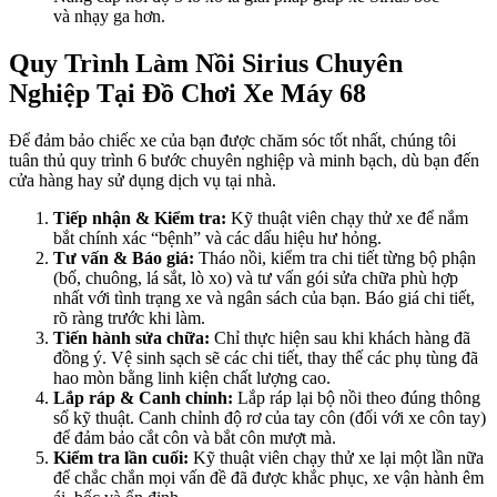
và nhạy ga hơn.
Quy Trình Làm Nồi Sirius Chuyên
Nghiệp Tại Đồ Chơi Xe Máy 68
Để đảm bảo chiếc xe của bạn được chăm sóc tốt nhất, chúng tôi
tuân thủ quy trình 6 bước chuyên nghiệp và minh bạch, dù bạn đến
cửa hàng hay sử dụng dịch vụ tại nhà.
Tiếp nhận & Kiểm tra:
Kỹ thuật viên chạy thử xe để nắm
bắt chính xác “bệnh” và các dấu hiệu hư hỏng.
Tư vấn & Báo giá:
Tháo nồi, kiểm tra chi tiết từng bộ phận
(bố, chuông, lá sắt, lò xo) và tư vấn gói sửa chữa phù hợp
nhất với tình trạng xe và ngân sách của bạn. Báo giá chi tiết,
rõ ràng trước khi làm.
Tiến hành sửa chữa:
Chỉ thực hiện sau khi khách hàng đã
đồng ý. Vệ sinh sạch sẽ các chi tiết, thay thế các phụ tùng đã
hao mòn bằng linh kiện chất lượng cao.
Lắp ráp & Canh chỉnh:
Lắp ráp lại bộ nồi theo đúng thông
số kỹ thuật. Canh chỉnh độ rơ của tay côn (đối với xe côn tay)
để đảm bảo cắt côn và bắt côn mượt mà.
Kiểm tra lần cuối:
Kỹ thuật viên chạy thử xe lại một lần nữa
để chắc chắn mọi vấn đề đã được khắc phục, xe vận hành êm