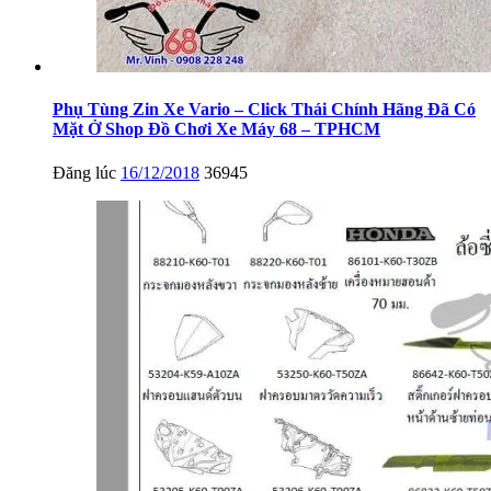
Phụ Tùng Zin Xe Vario – Click Thái Chính Hãng Đã Có
Mặt Ở Shop Đồ Chơi Xe Máy 68 – TPHCM
Đăng lúc
16/12/2018
36945