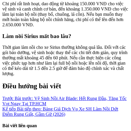
Chi phí rất linh hoạt, dao động từ khoảng 150.000 VNĐ cho việc
vệ sinh và canh chỉnh cơ bản, đến khoảng 1.350.000 VNĐ cho việc
làm lại toàn bộ nồi (thay bố, chuông, lá côn). Nếu bạn muốn thay
mới hoàn toàn bằng bộ nồi chính hãng, chi phí có thể lên đến hơn
2.650.000 VNĐ.
Làm nồi Sirius mất bao lâu?
Thời gian làm nồi cho xe Sirius thường không quá lâu. Đối với các
gói bảo dưỡng, vệ sinh hoặc thay thế các chi tiết đơn giản, quy trình
thường mất khoảng 45 đến 60 phút. Nếu cần thực hiện các công
việc phức tạp hơn như làm lại full bộ nồi hoặc lên nồi độ, thời gian
có thể kéo dài từ 1.5 đến 2.5 giờ để đảm bảo độ chính xác và chất
lượng.
Điều hướng bài viết
Trước
Bài trước:
Vệ Sinh Nồi Air Blade: Hết Rung Đầu, Tăng Tốc
Vọt Ngay Tại TP.HCM
Kế tiếp
Bài tiếp theo:
Bảng Giá Dịch Vụ Xe SH Làm Nồi Dứt
Điểm Rung Giật, Gầm Gừ (2026)
Bài viết liên quan