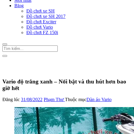
Mới nhất
Blog
Đồ chơi xe SH
Đồ chơi xe SH 2017
Đồ chơi Exciter
Đồ chơi Vario
Đồ chơi FZ 150i
Trang Chủ
/
Đồ chơi Vario
Dàn áo Vario
Vario độ trắng xanh – Nổi bật và thu hút hơn bao
giờ hết
Đăng lúc
31/08/2022
Phạm Thư
Thuộc mục
Dàn áo Vario