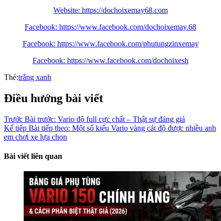
Website: https://dochoixemay68.com
Facebook: https://www.facebook.com/dochoixemay.68
Facebook: https://www.facebook.com/phutungzinxemay
Facebook: https://www.facebook.com/dochoixesh
Thẻ:
trắng xanh
Điều hướng bài viết
Trước
Bài trước:
Vario độ full cực chất – Thật sự đáng giá
Kế tiếp
Bài tiếp theo:
Một số kiểu Vario vàng cát độ được nhiều anh
em chơi xe lựa chọn
Bài viết liên quan