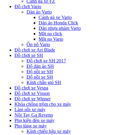
Cánh gà xe FZ
Đồ chơi Vario
Dàn áo Vario
Cánh gà xe Vario
Dàn áo Honda Click
Dàn nhựa nhám Vario
Mặt nạ click
Mặt nạ Vario
Ốp pô Vario
Đồ chơi xe Ari Blade
Đồ chơi xe SH
Đồ chơi xe SH 2017
Độ dàn áo SH
Độ nồi xe SH
Độ nồi xe SH
Kính chắn gió SH
Đồ chơi xe Vespa
Đồ chơi xe Visson
Đồ chơi xe Winner
Khóa chống trộm cho xe máy
Làm nồi xe máy
Nồi Tay Ga Reveno
Phụ kiện đèn xe máy
Phụ tùng xe máy
Kính chiếu hậu xe máy