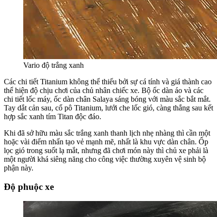
Vario độ trắng xanh
Các chi tiết Titanium không thể thiếu bởi sự cá tính và giá thành cao
thể hiện độ chịu chơi của chủ nhân chiếc xe. Bộ ốc dàn áo và các
chi tiết lốc máy, ốc dàn chân Salaya sáng bóng với màu sắc bắt mắt.
Tay dắt cản sau, cổ pô Titanium, lưới che lốc gió, càng thắng sau kết
hợp sắc xanh tím Titan độc đáo.
Khi đã sở hữu màu sắc trắng xanh thanh lịch nhẹ nhàng thì cần một
hoặc vài điểm nhấn tạo vẻ mạnh mẽ, nhất là khu vực dàn chân. Ốp
lọc gió trong suốt lạ mắt, nhưng đã chơi món này thì chủ xe phải là
một người khá siêng năng cho công việc thường xuyên vệ sinh bộ
phận này.
Độ phuộc xe