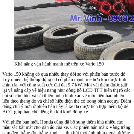
Khả năng vận hành mạnh mẽ trên xe Vario 150
Vario 150 không có quá nhiều thay đổi so với phiên bản trước đó.
Tuy nhiên, hệ thống động cơ có phần mạnh mẽ hơn khi được tinh
chỉnh lại với công suất cực đại đạt 9.7 kW. Một vài điểm được giữ
lại và nâng cấp về hiệu năng như đồng hồ LCD TFT hiển thị rõ các
chỉ số cần thiết và cải thiện tính chính xác về mức tiêu hao nhiên
liệu theo thang đo và chỉ số hiệu điện thế có trong bình acquy. Điểm
đáng chú ý hơn ở phiên bản này là xe đã được tích hợp thêm bộ đè
ACG giúp hạn chế tiếng ồn khi khởi động xe.
Với phiên bản mới, Honda cũng đã bổ sung thêm khá nhiều các
màu sắc bắt mắt cho dàn áo của xe. Các phiên bản màu: Vàng trắng,
cam đen, trắng đỏ, trắng xanh,… thu hút mọi ánh nhìn ngoài đường