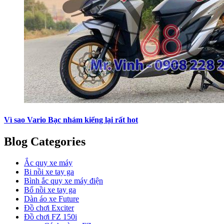
Vì sao Vario Bạc nhám kiểng lại rất hot
Blog Categories
Ắc quy xe máy
Bi nồi xe tay ga
Bình ắc quy xe máy điện
Bố nồi xe tay ga
Dàn áo xe Future
Đồ chơi Exciter
Đồ chơi FZ 150i