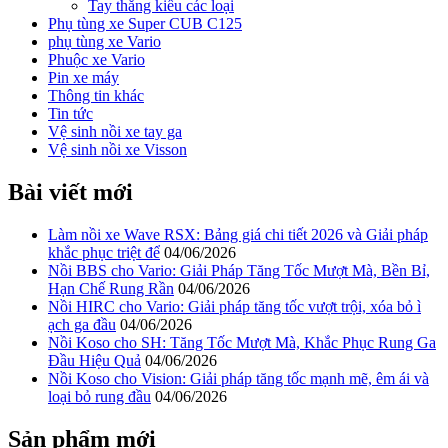
Tay thắng kiểu các loại
Phụ tùng xe Super CUB C125
phụ tùng xe Vario
Phuộc xe Vario
Pin xe máy
Thông tin khác
Tin tức
Vệ sinh nồi xe tay ga
Vệ sinh nồi xe Visson
Bài viết mới
Làm nồi xe Wave RSX: Bảng giá chi tiết 2026 và Giải pháp
khắc phục triệt để
04/06/2026
Nồi BBS cho Vario: Giải Pháp Tăng Tốc Mượt Mà, Bền Bỉ,
Hạn Chế Rung Rần
04/06/2026
Nồi HIRC cho Vario: Giải pháp tăng tốc vượt trội, xóa bỏ ì
ạch ga đầu
04/06/2026
Nồi Koso cho SH: Tăng Tốc Mượt Mà, Khắc Phục Rung Ga
Đầu Hiệu Quả
04/06/2026
Nồi Koso cho Vision: Giải pháp tăng tốc mạnh mẽ, êm ái và
loại bỏ rung đầu
04/06/2026
Sản phẩm mới