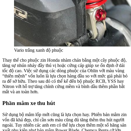
Vario trắng xanh độ phuộc
Thay thế cho phuộc zin Honda nhàm chán bằng một cây phuộc độ,
tăng sự nhún nhảy đầy thú vị hoặc cứng cáp giúp xe ổn định ở dải
tốc độ cao. Việc sử dụng các dòng phuộc của Ohlin với màu vàng
“thiên mệnh” vốn luôn là lựa chọn hàng đầu so với mức giá phải bỏ
ra để sở hữu. Theo sau đó có thể kể đến bộ phuộc RCB, YSS hay
Nitron với hỗ trợ tăng chỉnh cứng mềm và bình dầu thêm phần bắt
mắt và an toàn hơn.
Phần mâm xe thu hút
Sử dụng bộ mâm lốp mới cũng là lựa chọn hay. Phiên bản mâm zin
vốn đã khá đẹp, chỉ cần sơn màu cũng đủ tăng thêm thu hút người
ngoài. Tuy nhiên các anh em có thể lựa chọn thêm một số hãng sản
xuất phụ kiện như bản mâm Power Blade, Chemco Penta cỡ lớn,