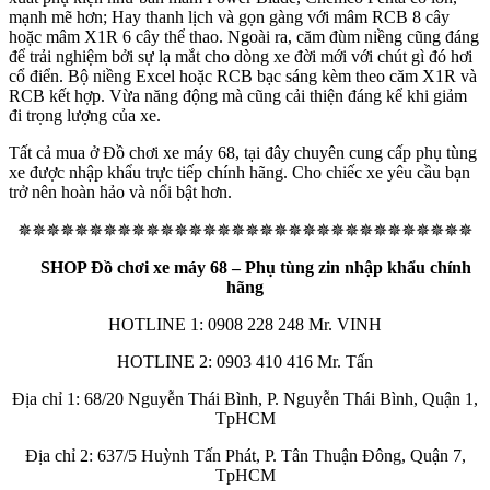
mạnh mẽ hơn; Hay thanh lịch và gọn gàng với mâm RCB 8 cây
hoặc mâm X1R 6 cây thể thao. Ngoài ra, căm đùm niềng cũng đáng
để trải nghiệm bởi sự lạ mắt cho dòng xe đời mới với chút gì đó hơi
cổ điển. Bộ niềng Excel hoặc RCB bạc sáng kèm theo căm X1R và
RCB kết hợp. Vừa năng động mà cũng cải thiện đáng kể khi giảm
đi trọng lượng của xe.
Tất cả mua ở Đồ chơi xe máy 68, tại đây chuyên cung cấp phụ tùng
xe được nhập khẩu trực tiếp chính hãng. Cho chiếc xe yêu cầu bạn
trở nên hoàn hảo và nổi bật hơn.
✵✵✵✵✵✵✵✵✵✵✵✵✵✵✵✵✵✵✵✵✵✵✵✵✵✵✵✵✵✵✵✵
SHOP Đồ chơi xe máy 68 – Phụ tùng zin nhập khẩu chính
hãng
HOTLINE 1: 0908 228 248 Mr. VINH
HOTLINE 2: 0903 410 416 Mr. Tấn
Địa chỉ 1: 68/20 Nguyễn Thái Bình, P. Nguyễn Thái Bình, Quận 1,
TpHCM
Địa chỉ 2: 637/5 Huỳnh Tấn Phát, P. Tân Thuận Đông, Quận 7,
TpHCM