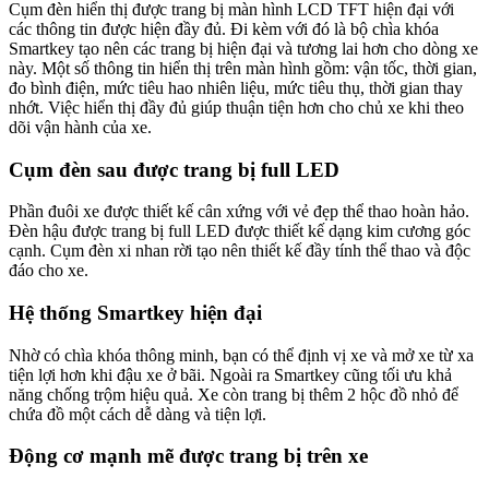
Cụm đèn hiển thị được trang bị màn hình LCD TFT hiện đại với
các thông tin được hiện đầy đủ. Đi kèm với đó là bộ chìa khóa
Smartkey tạo nên các trang bị hiện đại và tương lai hơn cho dòng xe
này. Một số thông tin hiển thị trên màn hình gồm: vận tốc, thời gian,
đo bình điện, mức tiêu hao nhiên liệu, mức tiêu thụ, thời gian thay
nhớt. Việc hiển thị đầy đủ giúp thuận tiện hơn cho chủ xe khi theo
dõi vận hành của xe.
Cụm đèn sau được trang bị full LED
Phần đuôi xe được thiết kế cân xứng với vẻ đẹp thể thao hoàn hảo.
Đèn hậu được trang bị full LED được thiết kế dạng kim cương góc
cạnh. Cụm đèn xi nhan rời tạo nên thiết kế đầy tính thể thao và độc
đáo cho xe.
Hệ thống Smartkey hiện đại
Nhờ có chìa khóa thông minh, bạn có thể định vị xe và mở xe từ xa
tiện lợi hơn khi đậu xe ở bãi. Ngoài ra Smartkey cũng tối ưu khả
năng chống trộm hiệu quả. Xe còn trang bị thêm 2 hộc đồ nhỏ để
chứa đồ một cách dễ dàng và tiện lợi.
Động cơ mạnh mẽ được trang bị trên xe