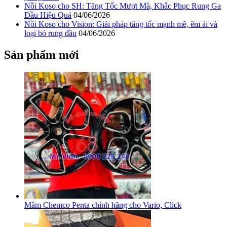
Nồi Koso cho SH: Tăng Tốc Mượt Mà, Khắc Phục Rung Ga
Đầu Hiệu Quả
04/06/2026
Nồi Koso cho Vision: Giải pháp tăng tốc mạnh mẽ, êm ái và
loại bỏ rung đầu
04/06/2026
Sản phẩm mới
Mâm Chemco Penta chính hãng cho Vario, Click