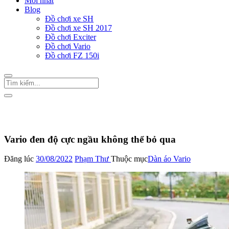
Mới nhất
Blog
Đồ chơi xe SH
Đồ chơi xe SH 2017
Đồ chơi Exciter
Đồ chơi Vario
Đồ chơi FZ 150i
Trang Chủ
/
Đồ chơi Vario
Dàn áo Vario
Vario đen độ cực ngầu không thể bỏ qua
Đăng lúc
30/08/2022
Phạm Thư
Thuộc mục
Dàn áo Vario