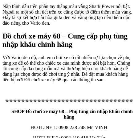
Nắp bình dầu trên phần tay thắng màu vàng Shark Power nổi bật.
Ngoài ra một số chi tiết trên xe cũng được tô điểm thêm màu vàng.
Đây là sự kết hợp hài hòa giữa đen và vàng óng tạo nên điểm độc
đáo riêng cho Vario đen.
Đồ chơi xe máy 68 – Cung cấp phụ tùng
nhập khẩu chính hãng
Với Vario đen độ, anh em chơi xe có rất nhiều sự lựa chọn về phụ
tùng xe để có thể cho chiếc xe của mình được nổi bật hơn. Chúng
tôi cung cấp đa dạng mẫu mã và thương hiệu cho khách hàng dễ
dàng lựa chọn được đồ chơi ưng ý nhất. Để đặt mua khách hàng
liên hệ với Đồ chơi xe máy 68 qua các thông tin sau.
✵✵✵✵✵✵✵✵✵✵✵✵✵✵✵✵✵✵✵✵✵✵✵✵✵✵✵✵✵✵✵✵
SHOP Đồ chơi xe máy 68 – Phụ tùng zin nhập khẩu chính
hãng
HOTLINE 1: 0908 228 248 Mr. VINH
HOTLINE 2: 0903 410 416 Mr. Tấn