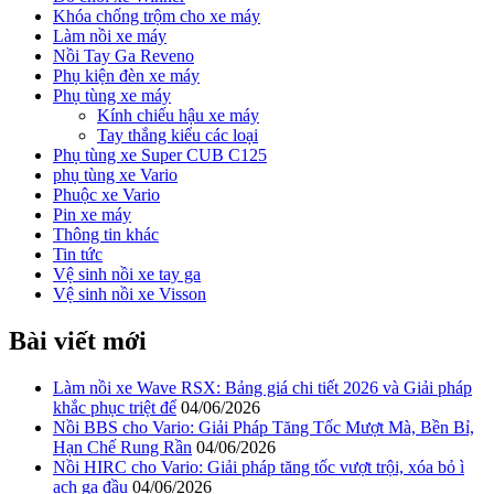
Khóa chống trộm cho xe máy
Làm nồi xe máy
Nồi Tay Ga Reveno
Phụ kiện đèn xe máy
Phụ tùng xe máy
Kính chiếu hậu xe máy
Tay thắng kiểu các loại
Phụ tùng xe Super CUB C125
phụ tùng xe Vario
Phuộc xe Vario
Pin xe máy
Thông tin khác
Tin tức
Vệ sinh nồi xe tay ga
Vệ sinh nồi xe Visson
Bài viết mới
Làm nồi xe Wave RSX: Bảng giá chi tiết 2026 và Giải pháp
khắc phục triệt để
04/06/2026
Nồi BBS cho Vario: Giải Pháp Tăng Tốc Mượt Mà, Bền Bỉ,
Hạn Chế Rung Rần
04/06/2026
Nồi HIRC cho Vario: Giải pháp tăng tốc vượt trội, xóa bỏ ì
ạch ga đầu
04/06/2026