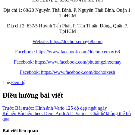
Địa chỉ 1: 68/20 Nguyễn Thái Bình, P. Nguyễn Thái Bình, Quận 1,
TpHCM
Địa chỉ 2: 637/5 Huỳnh Tấn Phát, P. Tân Thuận Đông, Quận 7,
TpHCM
Website: https://dochoixemay68.com
Facebook: https://www.facebook.com/dochoixemay.68
Facebook: https://www.facebook.com/phutungzinxemay
Facebook: https://www.facebook.com/dochoixesh
Thẻ:
Đen độ
Điều hướng bài viết
Trước
Bài trước:
Hình ảnh Vario 125 độ đẹp ngất ngây
Kế tiếp
Bài tiếp theo:
Demi Audi A11 Vario – Chất lừ không thể bỏ
qua
Bài viết liên quan