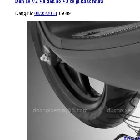
Dàn áo V2 Và dàn áo V3 có gì khác nhau
Đăng lúc
08/05/2018
15689