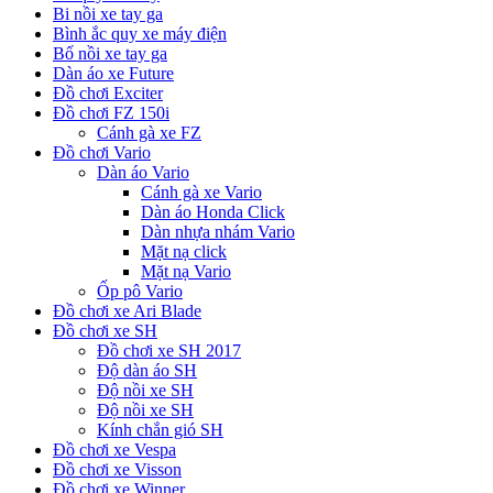
Bi nồi xe tay ga
Bình ắc quy xe máy điện
Bố nồi xe tay ga
Dàn áo xe Future
Đồ chơi Exciter
Đồ chơi FZ 150i
Cánh gà xe FZ
Đồ chơi Vario
Dàn áo Vario
Cánh gà xe Vario
Dàn áo Honda Click
Dàn nhựa nhám Vario
Mặt nạ click
Mặt nạ Vario
Ốp pô Vario
Đồ chơi xe Ari Blade
Đồ chơi xe SH
Đồ chơi xe SH 2017
Độ dàn áo SH
Độ nồi xe SH
Độ nồi xe SH
Kính chắn gió SH
Đồ chơi xe Vespa
Đồ chơi xe Visson
Đồ chơi xe Winner