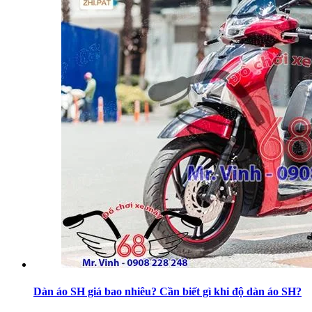
Dàn áo SH giá bao nhiêu? Cần biết gì khi độ dàn áo SH?