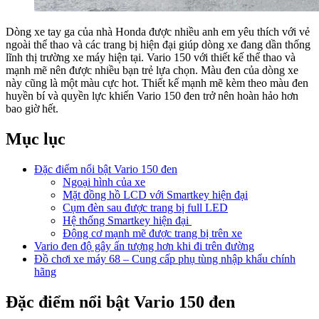
Dòng xe tay ga của nhà Honda được nhiều anh em yêu thích với vẻ
ngoài thể thao và các trang bị hiện đại giúp dòng xe đang dần thống
lĩnh thị trường xe máy hiện tại. Vario 150 với thiết kế thể thao và
mạnh mẽ nên được nhiều bạn trẻ lựa chọn. Màu đen của dòng xe
này cũng là một màu cực hot. Thiết kế mạnh mẽ kèm theo màu đen
huyền bí và quyền lực khiến Vario 150 đen trở nên hoàn hảo hơn
bao giờ hết.
Mục lục
Đặc điểm nổi bật Vario 150 đen
Ngoại hình của xe
Mặt đồng hồ LCD với Smartkey hiện đại
Cụm đèn sau được trang bị full LED
Hệ thống Smartkey hiện đại
Động cơ mạnh mẽ được trang bị trên xe
Vario đen độ gây ấn tượng hơn khi đi trên đường
Đồ chơi xe máy 68 – Cung cấp phụ tùng nhập khẩu chính
hãng
Đặc điểm nổi bật Vario 150 đen