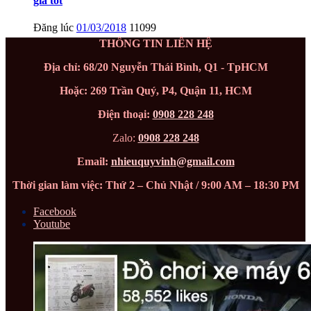
giá tốt
Đăng lúc
01/03/2018
11099
THÔNG TIN LIÊN HỆ
Địa chỉ: 68/20 Nguyễn Thái Bình, Q1 - TpHCM
Hoặc: 269 Trần Quý, P4, Quận 11, HCM
Điện thoại:
0908 228 248
Zalo:
0908 228 248
Email:
nhieuquyvinh@gmail.com
Thời gian làm việc: Thứ 2 – Chủ Nhật / 9:00 AM – 18:30 PM
Facebook
Youtube