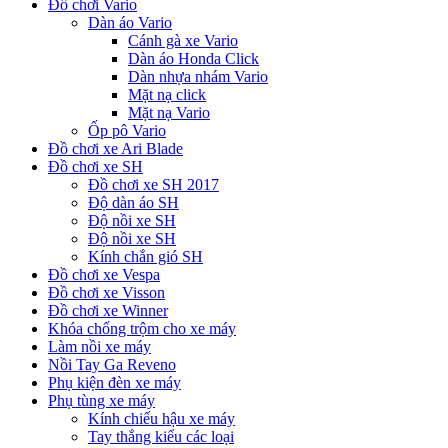
Đồ chơi Vario
Dàn áo Vario
Cánh gà xe Vario
Dàn áo Honda Click
Dàn nhựa nhám Vario
Mặt nạ click
Mặt nạ Vario
Ốp pô Vario
Đồ chơi xe Ari Blade
Đồ chơi xe SH
Đồ chơi xe SH 2017
Độ dàn áo SH
Độ nồi xe SH
Độ nồi xe SH
Kính chắn gió SH
Đồ chơi xe Vespa
Đồ chơi xe Visson
Đồ chơi xe Winner
Khóa chống trộm cho xe máy
Làm nồi xe máy
Nồi Tay Ga Reveno
Phụ kiện đèn xe máy
Phụ tùng xe máy
Kính chiếu hậu xe máy
Tay thắng kiểu các loại