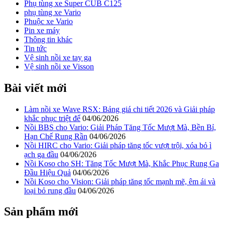
Phụ tùng xe Super CUB C125
phụ tùng xe Vario
Phuộc xe Vario
Pin xe máy
Thông tin khác
Tin tức
Vệ sinh nồi xe tay ga
Vệ sinh nồi xe Visson
Bài viết mới
Làm nồi xe Wave RSX: Bảng giá chi tiết 2026 và Giải pháp
khắc phục triệt để
04/06/2026
Nồi BBS cho Vario: Giải Pháp Tăng Tốc Mượt Mà, Bền Bỉ,
Hạn Chế Rung Rần
04/06/2026
Nồi HIRC cho Vario: Giải pháp tăng tốc vượt trội, xóa bỏ ì
ạch ga đầu
04/06/2026
Nồi Koso cho SH: Tăng Tốc Mượt Mà, Khắc Phục Rung Ga
Đầu Hiệu Quả
04/06/2026
Nồi Koso cho Vision: Giải pháp tăng tốc mạnh mẽ, êm ái và
loại bỏ rung đầu
04/06/2026
Sản phẩm mới