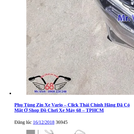
Phụ Tùng Zin Xe Vario – Click Thái Chính Hãng Đã Có
Mặt Ở Shop Đồ Chơi Xe Máy 68 – TPHCM
Đăng lúc
16/12/2018
36945