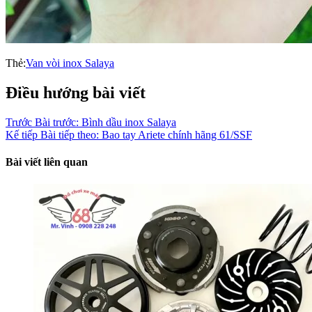
Thẻ:
Van vòi inox Salaya
Điều hướng bài viết
Trước
Bài trước:
Bình dầu inox Salaya
Kế tiếp
Bài tiếp theo:
Bao tay Ariete chính hãng 61/SSF
Bài viết liên quan