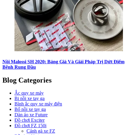
Nồi Malossi SH 2020: Bảng Giá Và Giải Pháp Trị Dứt Điểm
Bệnh Rung Đầu
Blog Categories
Ắc quy xe máy
Bi nồi xe tay ga
Bình ắc quy xe máy điện
Bố nồi xe tay ga
Dàn áo xe Future
Đồ chơi Exciter
Đồ chơi FZ 150i
Cánh gà xe FZ