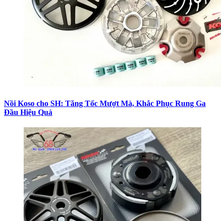
Nồi Koso cho SH: Tăng Tốc Mượt Mà, Khắc Phục Rung Ga
Đầu Hiệu Quả