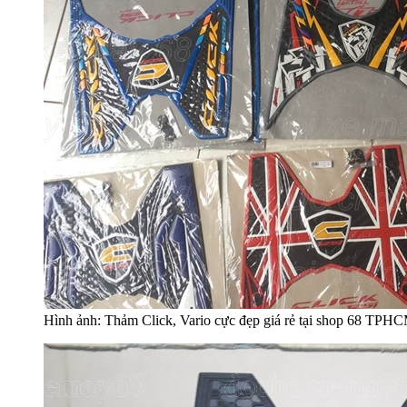
Hình ảnh: Thảm Click, Vario cực đẹp giá rẻ tại shop 68 TPH