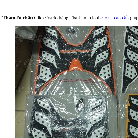
Thảm lót chân
Click/ Vario hàng ThaiLan là loại
cao su cao cấp
giúp