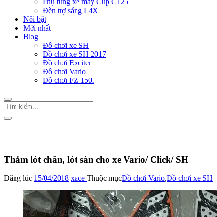
Phụ tùng xe máy Cup C125
Đèn trợ sáng L4X
Nổi bật
Mới nhất
Blog
Đồ chơi xe SH
Đồ chơi xe SH 2017
Đồ chơi Exciter
Đồ chơi Vario
Đồ chơi FZ 150i
Trang Chủ
/
Đồ chơi Vario
Thảm lót chân, lót sàn cho xe Vario/ Click/ SH
Đăng lúc
15/04/2018
xace
Thuộc mục
Đồ chơi Vario
,
Đồ chơi xe SH