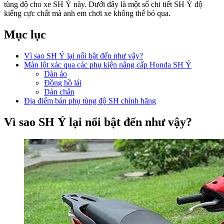
tùng độ cho xe SH Ý này. Dưới đây là một số chi tiết SH Ý độ
kiểng cực chất mà anh em chơi xe không thể bỏ qua.
Mục lục
Vì sao SH Ý lại nổi bật đến như vậy?
Màn lột xác qua các phụ kiện nâng cấp Honda SH Ý
Dàn áo
Đồng hồ lái
Dàn chân
Địa điểm bán phụ tùng độ SH chính hãng
Vì sao SH Ý lại nổi bật đến như vậy?