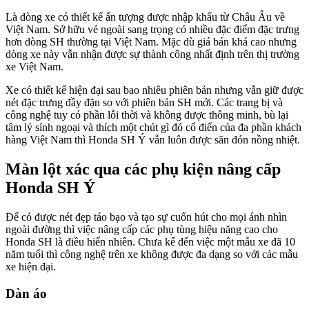
Là dòng xe có thiết kế ấn tượng được nhập khẩu từ Châu Âu về
Việt Nam. Sở hữu vẻ ngoài sang trọng có nhiều đặc điểm đặc trưng
hơn dòng SH thường tại Việt Nam. Mặc dù giá bán khá cao nhưng
dòng xe này vẫn nhận được sự thành công nhất định trên thị trường
xe Việt Nam.
Xe có thiết kế hiện đại sau bao nhiêu phiên bản nhưng vẫn giữ được
nét đặc trưng đầy đặn so với phiên bản SH mới. Các trang bị và
công nghệ tuy có phần lỗi thời và không được thông minh, bù lại
tâm lý sính ngoại và thích một chút gì đó cổ điển của đa phần khách
hàng Việt Nam thì Honda SH Ý vẫn luôn được săn đón nồng nhiệt.
Màn lột xác qua các phụ kiện nâng cấp
Honda SH Ý
Để có được nét đẹp táo bạo và tạo sự cuốn hút cho mọi ánh nhìn
ngoài đường thì việc nâng cấp các phụ tùng hiệu năng cao cho
Honda SH là điều hiển nhiên. Chưa kể đến việc một mẫu xe đã 10
năm tuổi thì công nghệ trên xe không được đa dạng so với các mẫu
xe hiện đại.
Dàn áo