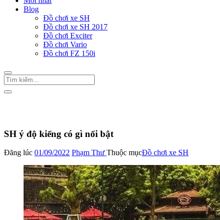
Mới nhất
Blog
Đồ chơi xe SH
Đồ chơi xe SH 2017
Đồ chơi Exciter
Đồ chơi Vario
Đồ chơi FZ 150i
Trang Chủ
/
Đồ chơi xe SH
SH ý độ kiểng có gì nổi bật
Đăng lúc
01/09/2022
Phạm Thư
Thuộc mục
Đồ chơi xe SH