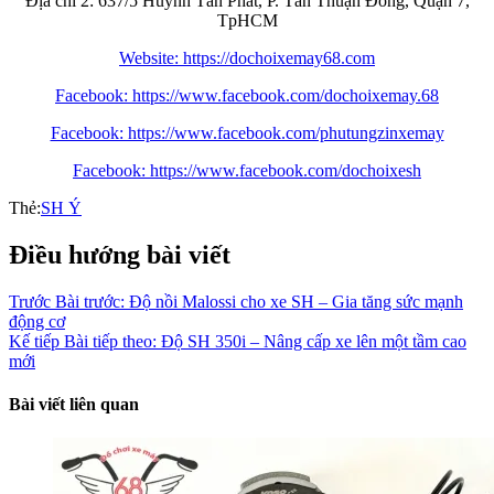
Địa chỉ 2: 637/5 Huỳnh Tấn Phát, P. Tân Thuận Đông, Quận 7,
TpHCM
Website: https://dochoixemay68.com
Facebook: https://www.facebook.com/dochoixemay.68
Facebook: https://www.facebook.com/phutungzinxemay
Facebook: https://www.facebook.com/dochoixesh
Thẻ:
SH Ý
Điều hướng bài viết
Trước
Bài trước:
Độ nồi Malossi cho xe SH – Gia tăng sức mạnh
động cơ
Kế tiếp
Bài tiếp theo:
Độ SH 350i – Nâng cấp xe lên một tầm cao
mới
Bài viết liên quan