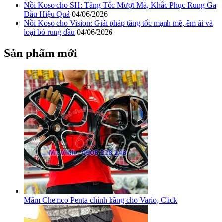
Nồi Koso cho SH: Tăng Tốc Mượt Mà, Khắc Phục Rung Ga
Đầu Hiệu Quả
04/06/2026
Nồi Koso cho Vision: Giải pháp tăng tốc mạnh mẽ, êm ái và
loại bỏ rung đầu
04/06/2026
Sản phẩm mới
Mâm Chemco Penta chính hãng cho Vario, Click