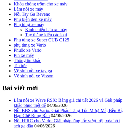
Khóa chống trộm cho xe máy
Làm nồi xe máy
Nồi Tay Ga Reveno
Phụ kiện đèn xe máy
Phụ tùng xe máy
Kính chiếu hậu xe máy
Tay thắng kiểu các loại
Phụ tùng xe Super CUB C125
phụ tùng xe Vario
Phuộc xe Vario
Pin xe máy
Thông tin khác
Tin tức
Vệ sinh nồi xe tay ga
Vệ sinh nồi xe Visson
Bài viết mới
Làm nồi xe Wave RSX: Bảng giá chi tiết 2026 và Giải pháp
khắc phục triệt để
04/06/2026
Nồi BBS cho Vario: Giải Pháp Tăng Tốc Mượt Mà, Bền Bỉ,
Hạn Chế Rung Rần
04/06/2026
Nồi HIRC cho Vario: Giải pháp tăng tốc vượt trội, xóa bỏ ì
ạch ga đầu
04/06/2026