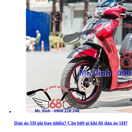
Dàn áo SH giá bao nhiêu? Cần biết gì khi độ dàn áo SH?