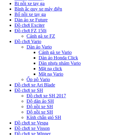
Bi nồi xe tay ga
Bình ắc quy xe máy điện
Bố nồi xe tay ga
Dàn áo xe Future
Đồ chơi Exciter
Đồ chơi FZ 150i
Cánh gà xe FZ
Đồ chơi Vario
Dàn áo Vario
Cánh gà xe Vario
Dàn áo Honda Click
Dàn nhựa nhám Vario
Mặt nạ click
Mặt nạ Vario
Ốp pô Vario
Đồ chơi xe Ari Blade
Đồ chơi xe SH
Đồ chơi xe SH 2017
Độ dàn áo SH
Độ nồi xe SH
Độ nồi xe SH
Kính chắn gió SH
Đồ chơi xe Vespa
Đồ chơi xe Visson
Đồ chơi xe Winner