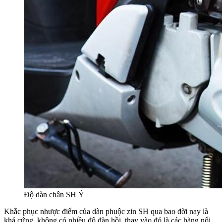
Độ dàn chân SH Ý
Khắc phục nhược điểm của dàn phuộc zin SH qua bao đời nay là
khá cứng, không có nhiều độ đàn hồi, thay vào đó là các hãng nổi