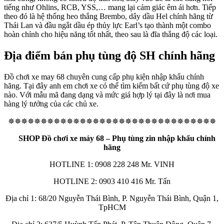
tiếng như Ohlins, RCB, YSS,… mang lại cảm giác êm ái hơn. Tiếp
theo đó là hệ thống heo thắng Brembo, dây dầu Hel chính hãng từ
Thái Lan và đầu ngắt dầu ép thủy lực Earl’s tạo thành một combo
hoàn chỉnh cho hiệu năng tốt nhất, theo sau là đĩa thắng độ các loại.
Địa điểm bán phụ tùng độ SH chính hãng
Đồ chơi xe may 68 chuyên cung cấp phụ kiện nhập khẩu chính
hãng. Tại đây anh em chơi xe có thể tìm kiếm bất cứ phụ tùng độ xe
nào. Với mẫu mã đang dạng và mức giá hợp lý tại đây là nơi mua
hàng lý tưởng của các chủ xe.
✵✵✵✵✵✵✵✵✵✵✵✵✵✵✵✵✵✵✵✵✵✵✵✵✵✵✵✵✵✵✵✵
SHOP Đồ chơi xe máy 68 – Phụ tùng zin nhập khẩu chính
hãng
HOTLINE 1: 0908 228 248 Mr. VINH
HOTLINE 2: 0903 410 416 Mr. Tấn
Địa chỉ 1: 68/20 Nguyễn Thái Bình, P. Nguyễn Thái Bình, Quận 1,
TpHCM