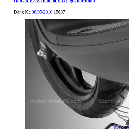
Dàn áo V2 Và dàn áo V3 có gì khác nhau
Đăng lúc
08/05/2018
15687