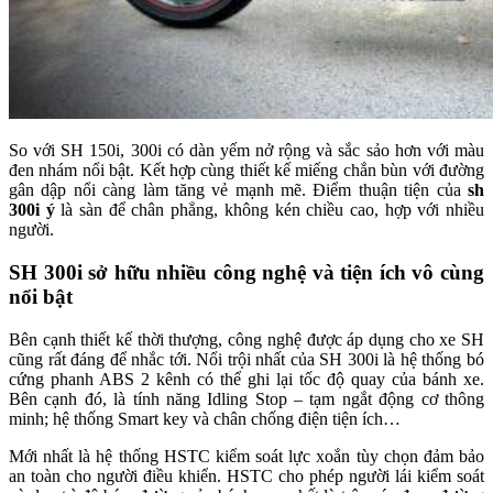
So với SH 150i, 300i có dàn yếm nở rộng và sắc sảo hơn với màu
đen nhám nổi bật. Kết hợp cùng thiết kế miếng chắn bùn với đường
gân dập nổi càng làm tăng vẻ mạnh mẽ. Điểm thuận tiện của
sh
300i ý
là sàn để chân phẳng, không kén chiều cao, hợp với nhiều
người.
SH 300i sở hữu nhiều công nghệ và tiện ích vô cùng
nổi bật
Bên cạnh thiết kế thời thượng, công nghệ được áp dụng cho xe SH
cũng rất đáng để nhắc tới. Nổi trội nhất của SH 300i là hệ thống bó
cứng phanh ABS 2 kênh có thể ghi lại tốc độ quay của bánh xe.
Bên cạnh đó, là tính năng Idling Stop – tạm ngắt động cơ thông
minh; hệ thống Smart key và chân chống điện tiện ích…
Mới nhất là hệ thống HSTC kiểm soát lực xoắn tùy chọn đảm bảo
an toàn cho người điều khiển. HSTC cho phép người lái kiểm soát