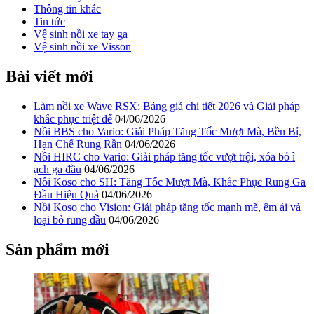
Thông tin khác
Tin tức
Vệ sinh nồi xe tay ga
Vệ sinh nồi xe Visson
Bài viết mới
Làm nồi xe Wave RSX: Bảng giá chi tiết 2026 và Giải pháp
khắc phục triệt để
04/06/2026
Nồi BBS cho Vario: Giải Pháp Tăng Tốc Mượt Mà, Bền Bỉ,
Hạn Chế Rung Rần
04/06/2026
Nồi HIRC cho Vario: Giải pháp tăng tốc vượt trội, xóa bỏ ì
ạch ga đầu
04/06/2026
Nồi Koso cho SH: Tăng Tốc Mượt Mà, Khắc Phục Rung Ga
Đầu Hiệu Quả
04/06/2026
Nồi Koso cho Vision: Giải pháp tăng tốc mạnh mẽ, êm ái và
loại bỏ rung đầu
04/06/2026
Sản phẩm mới