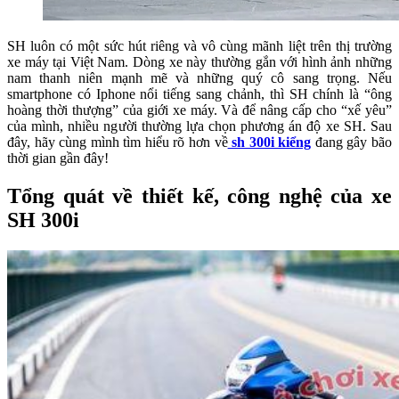
SH luôn có một sức hút riêng và vô cùng mãnh liệt trên thị trường
xe máy tại Việt Nam. Dòng xe này thường gắn với hình ảnh những
nam thanh niên mạnh mẽ và những quý cô sang trọng. Nếu
smartphone có Iphone nổi tiếng sang chảnh, thì SH chính là “ông
hoàng thời thượng” của giới xe máy. Và để nâng cấp cho “xế yêu”
của mình, nhiều người thường lựa chọn phương án độ xe SH. Sau
đây, hãy cùng mình tìm hiểu rõ hơn về
sh 300i kiểng
đang gây bão
thời gian gần đây!
Tổng quát về thiết kế, công nghệ của xe
SH 300i