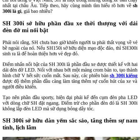
nhất tại châu Âu. Tiếp theo, hãy cùng mình tìm hiểu rõ hơn về
sh
300i là gì
, giá bao nhiêu?
SH 300i sở hữu phần đầu xe thời thượng với dải
đèn đờ mi nổi bật
Phải nói rằng, SH chưa bao giờ khiến người ta phải thất vọng về vẻ
bề ngoài của nó. Nếu SH150i sở hữu diện mạo độc đáo, thì SH300i
sinh ra là để hoàn thiện hơn vẻ đẹp đó.
Điểm nhấn nổi bật của SH 300i là phần đầu xe được thiết kế với hai
dải đèn đờ LED. Nối với nhau bởi một mảng crom bản to, tạo thành
hình chữ V hết sức cuốn mắt. Sau này, các phiên bản
sh 300i kiểng
được độ thêm phần đầu càng làm tăng thêm sự cuốn hút của xe và
người điều khiển.
Tạo nên phần đầu sporty, hiện đại phải kể đến cụm đèn pha LED
với dòng chữ SH đặt ngang. Điểm trừ cho phần đèn đó là SH 300i
không lắp đèn LED mà sử dụng bóng dây tóc.
SH 300i sở hữu dàn yếm sắc sảo, tăng thêm sự nam
tính, lịch lãm