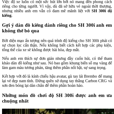
Việc độ xe luôn có một sức hút lớn bởi nó mang đến phong cách
riêng cho từng người. Vì vậy, dù đã sở hữu vẻ ngoài thời thượng,
nhưng nhiều anh em vẫn có đam mê mãnh liệt với
SH 300i độ
kiểng
.
Gợi ý dàn đồ kiểng dành riêng cho SH 300i anh em
không thể bỏ qua
Bởi diện mạo ấn tượng nên quá trình độ kiểng cho SH 300i phải có
sự chọn lọc cẩn thận. Nếu không biết cách kết hợp các phụ kiện,
tổng thể của xe sẽ không được hài hòa, đẹp mắt.
Nếu anh em thích sự đơn giản nhưng đầy cuốn hút, có thể tham
khảo dàn đồ kiểng như sau. Nó bao gồm khung biển số mạ vàng để
làm gam màu tương phản, tăng thêm phần nổi bật, sự sang trọng.
Kết hợp với đó là kính chiếu hậu avatar, gù tay lái Brembo để mang
lại vẻ đẹp nam tính. Đừng quên sử dụng tay thắng Carbon CRG và
sơn đen bóng lại dàn chân để thêm phần hoàn hảo.
Những món đồ chơi độ SH 300i được anh em ưa
chuộng nhất