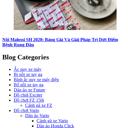
Nồi Malossi SH 2020: Bảng Giá Và Giải Pháp Trị Dứt Điểm
Bệnh Rung Đầu
Blog Categories
Ắc quy xe máy
Bi nồi xe tay ga
Bình ắc quy xe máy điện
Bố nồi xe tay ga
Dàn áo xe Future
Đồ chơi Exciter
Đồ chơi FZ 150i
Cánh gà xe FZ
Đồ chơi Vario
Dàn áo Vario
Cánh gà xe Vario
Dàn áo Honda Click