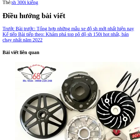
Thẻ:
sh 300i kiểng
Điều hướng bài viết
Trước
Bài trước:
Tổng hợp những mẫu xe độ sh mới nhất hiện nay
Kế tiếp
Bài tiếp theo:
Khám phá top pô độ sh 150i hot nhất, bán
chạy nhất năm 2022
Bài viết liên quan