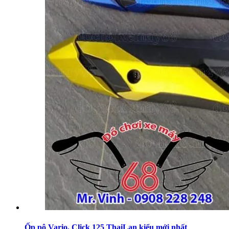
Ốp pô Vario, Click 125 ThaiLan kiểu mới nhất