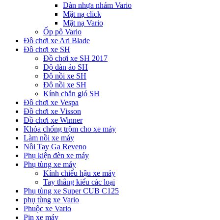
Dàn nhựa nhám Vario
Mặt nạ click
Mặt nạ Vario
Ốp pô Vario
Đồ chơi xe Ari Blade
Đồ chơi xe SH
Đồ chơi xe SH 2017
Độ dàn áo SH
Độ nồi xe SH
Độ nồi xe SH
Kính chắn gió SH
Đồ chơi xe Vespa
Đồ chơi xe Visson
Đồ chơi xe Winner
Khóa chống trộm cho xe máy
Làm nồi xe máy
Nồi Tay Ga Reveno
Phụ kiện đèn xe máy
Phụ tùng xe máy
Kính chiếu hậu xe máy
Tay thắng kiểu các loại
Phụ tùng xe Super CUB C125
phụ tùng xe Vario
Phuộc xe Vario
Pin xe máy