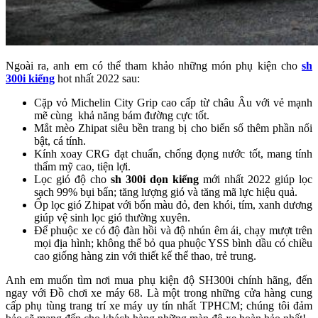
Ngoài ra, anh em có thể tham khảo những món phụ kiện cho
sh
300i kiểng
hot nhất 2022 sau:
Cặp vỏ Michelin City Grip cao cấp từ châu Âu với vẻ mạnh
mẽ cùng khả năng bám đường cực tốt.
Mắt mèo Zhipat siêu bền trang bị cho biển số thêm phần nổi
bật, cá tính.
Kính xoay CRG đạt chuẩn, chống đọng nước tốt, mang tính
thẩm mỹ cao, tiện lợi.
Lọc gió độ cho
sh 300i dọn kiểng
mới nhất 2022 giúp lọc
sạch 99% bụi bẩn; tăng lượng gió và tăng mã lực hiệu quả.
Ốp lọc gió Zhipat với bốn màu đỏ, đen khói, tím, xanh dương
giúp vệ sinh lọc gió thường xuyên.
Để phuộc xe có độ đàn hồi và độ nhún êm ái, chạy mượt trên
mọi địa hình; không thể bỏ qua phuộc YSS bình dầu có chiều
cao giống hàng zin với thiết kế thể thao, trẻ trung.
Anh em muốn tìm nơi mua phụ kiện độ SH300i chính hãng, đến
ngay với Đồ chơi xe máy 68. Là một trong những cửa hàng cung
cấp phụ tùng trang trí xe máy uy tín nhất TPHCM; chúng tôi đảm