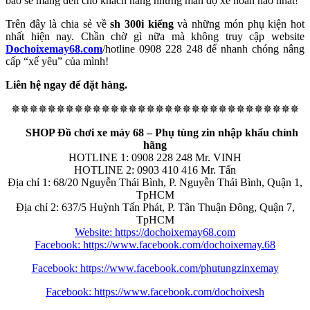
bảo sẽ mang đến cho khách hàng những màn độ xe hoàn hảo nhất!
Trên đây là chia sẻ về
sh 300i kiểng
và những món phụ kiện hot
nhất hiện nay. Chần chờ gì nữa mà không truy cập website
Dochoixemay68.com
/hotline 0908 228 248 để nhanh chóng nâng
cấp “xế yêu” của mình!
Liên hệ ngay để đặt hàng.
✵✵✵✵✵✵✵✵✵✵✵✵✵✵✵✵✵✵✵✵✵✵✵✵✵✵✵✵✵✵✵✵
SHOP Đồ chơi xe máy 68 – Phụ tùng zin nhập khẩu chính
hãng
HOTLINE 1: 0908 228 248 Mr. VINH
HOTLINE 2: 0903 410 416 Mr. Tấn
Địa chỉ 1: 68/20 Nguyễn Thái Bình, P. Nguyễn Thái Bình, Quận 1,
TpHCM
Địa chỉ 2: 637/5 Huỳnh Tấn Phát, P. Tân Thuận Đông, Quận 7,
TpHCM
Website: https://dochoixemay68.com
Facebook: https://www.facebook.com/dochoixemay.68
Facebook: https://www.facebook.com/phutungzinxemay
Facebook: https://www.facebook.com/dochoixesh