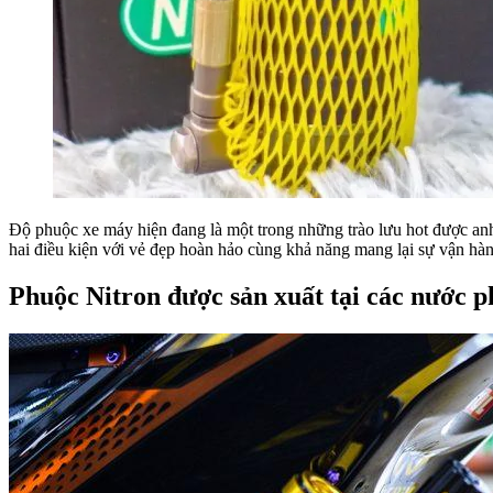
Độ phuộc xe máy hiện đang là một trong những trào lưu hot được anh
hai điều kiện với vẻ đẹp hoàn hảo cùng khả năng mang lại sự vận hàn
Phuộc Nitron được sản xuất tại các nước ph