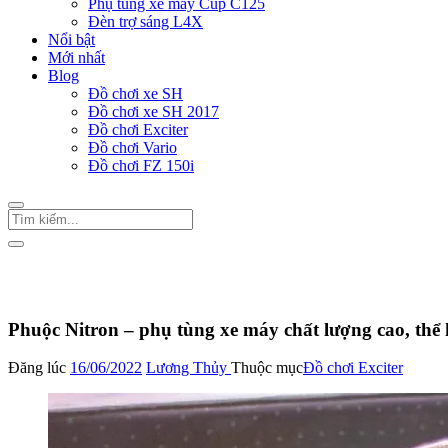
Phụ tùng xe máy Cup C125
Đèn trợ sáng L4X
Nổi bật
Mới nhất
Blog
Đồ chơi xe SH
Đồ chơi xe SH 2017
Đồ chơi Exciter
Đồ chơi Vario
Đồ chơi FZ 150i
Trang Chủ
/
Đồ chơi Exciter
Phuộc Nitron – phụ tùng xe máy chất lượng cao, thể
Đăng lúc
16/06/2022
Lương Thủy
Thuộc mục
Đồ chơi Exciter