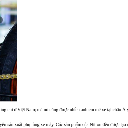
ông chỉ ở Việt Nam; mà nó cũng được nhiều anh em mê xe tại châu Á yê
ên sản xuất phụ tùng xe máy. Các sản phẩm của Nitron đều được tạo r