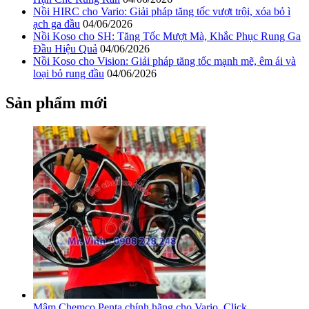
Nồi HIRC cho Vario: Giải pháp tăng tốc vượt trội, xóa bỏ ì
ạch ga đầu
04/06/2026
Nồi Koso cho SH: Tăng Tốc Mượt Mà, Khắc Phục Rung Ga
Đầu Hiệu Quả
04/06/2026
Nồi Koso cho Vision: Giải pháp tăng tốc mạnh mẽ, êm ái và
loại bỏ rung đầu
04/06/2026
Sản phẩm mới
Mâm Chemco Penta chính hãng cho Vario, Click