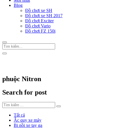
Mới nhất
Blog
Đồ chơi xe SH
Đồ chơi xe SH 2017
Đồ chơi Exciter
Đồ chơi Vario
Đồ chơi FZ 150i
Trang Chủ
/
Thẻ "phuộc Nitron"
phuộc Nitron
Search for post
Tất cả
Ắc quy xe máy
Bi nồi xe tay ga