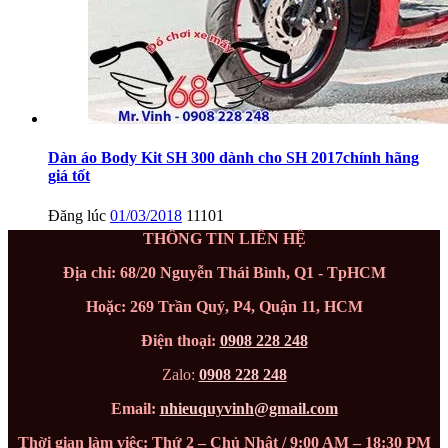
Dàn áo Body Kit SH 300 dành cho SH 2017chính hãng
giá tốt
Đăng lúc
01/03/2018
11101
THÔNG TIN LIÊN HỆ
Địa chỉ: 68/20 Nguyễn Thái Bình, Q1 - TpHCM
Hoặc: 269 Trần Quý, P4, Quận 11, HCM
Điện thoại:
0908 228 248
Zalo:
0908 228 248
Email:
nhieuquyvinh@gmail.com
Thời gian làm việc: Thứ 2 – Chủ Nhật / 9:00 AM – 18:30 PM