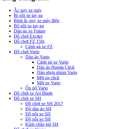
Ắc quy xe máy
Bi nồi xe tay ga
Bình ắc quy xe máy điện
Bố nồi xe tay ga
Dàn áo xe Future
Đồ chơi Exciter
Đồ chơi FZ 150i
Cánh gà xe FZ
Đồ chơi Vario
Dàn áo Vario
Cánh gà xe Vario
Dàn áo Honda Click
Dàn nhựa nhám Vario
Mặt nạ click
Mặt nạ Vario
Ốp pô Vario
Đồ chơi xe Ari Blade
Đồ chơi xe SH
Đồ chơi xe SH 2017
Độ dàn áo SH
Độ nồi xe SH
Độ nồi xe SH
Kính chắn gió SH