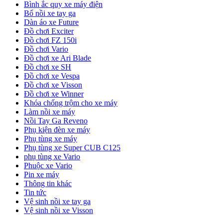
Bình ắc quy xe máy điện
Bố nồi xe tay ga
Dàn áo xe Future
Đồ chơi Exciter
Đồ chơi FZ 150i
Đồ chơi Vario
Đồ chơi xe Ari Blade
Đồ chơi xe SH
Đồ chơi xe Vespa
Đồ chơi xe Visson
Đồ chơi xe Winner
Khóa chống trộm cho xe máy
Làm nồi xe máy
Nồi Tay Ga Reveno
Phụ kiện đèn xe máy
Phụ tùng xe máy
Phụ tùng xe Super CUB C125
phụ tùng xe Vario
Phuộc xe Vario
Pin xe máy
Thông tin khác
Tin tức
Vệ sinh nồi xe tay ga
Vệ sinh nồi xe Visson