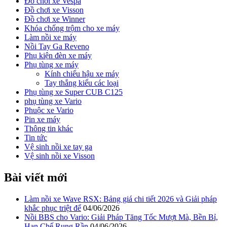
Đồ chơi xe Vespa
Đồ chơi xe Visson
Đồ chơi xe Winner
Khóa chống trộm cho xe máy
Làm nồi xe máy
Nồi Tay Ga Reveno
Phụ kiện đèn xe máy
Phụ tùng xe máy
Kính chiếu hậu xe máy
Tay thắng kiểu các loại
Phụ tùng xe Super CUB C125
phụ tùng xe Vario
Phuộc xe Vario
Pin xe máy
Thông tin khác
Tin tức
Vệ sinh nồi xe tay ga
Vệ sinh nồi xe Visson
Bài viết mới
Làm nồi xe Wave RSX: Bảng giá chi tiết 2026 và Giải pháp
khắc phục triệt để
04/06/2026
Nồi BBS cho Vario: Giải Pháp Tăng Tốc Mượt Mà, Bền Bỉ,
Hạn Chế Rung Rần
04/06/2026