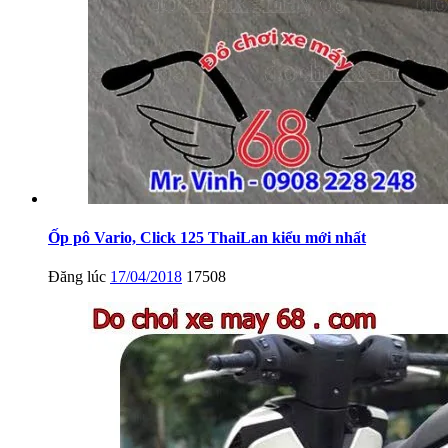
Ốp pô Vario, Click 125 ThaiLan kiểu mới nhất
Đăng lúc
17/04/2018
17508