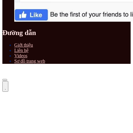
Đường dẫn
Giới thiệu
Liên hệ
Videos
Sơ đồ trang web